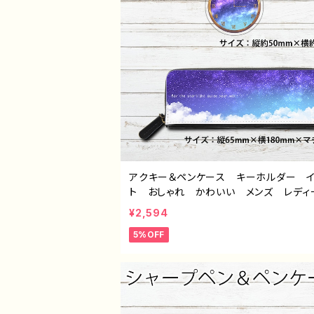
アクキー＆ペンケース キーホルダー 
ト おしゃれ かわいい メンズ レディ
ス エモい おすすめ 個性的 綺麗 
¥2,594
気 イラストレーター クリエイター 
5%OFF
オリジナル デザイン グッズ タイトル
セット（アクキー＆ペンケース） 作：星灯
ぬ F-5