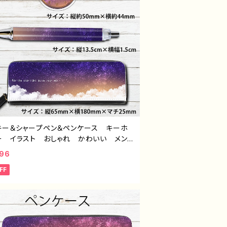
キー＆シャープペン＆ペンケース キーホ
ー イラスト おしゃれ かわいい メン
レディース エモい おすすめ 個性的
496
 人気 イラストレーター クリエイタ
FF
絵師 オリジナル デザイン グッズ タ
ル：闇夜セット（アクキー＆シャープペン＆ペ
ス） 作：星灯れぬ F-5