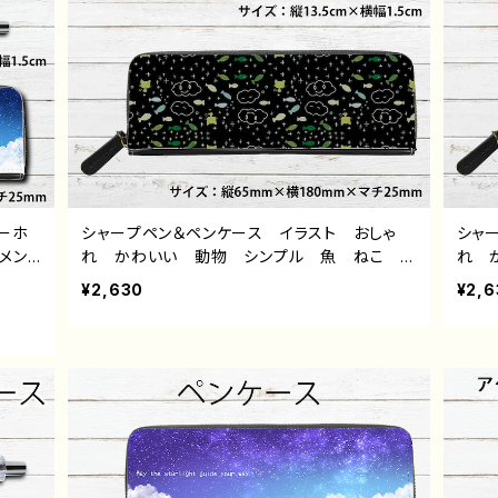
ーホ
シャープペン＆ペンケース イラスト おしゃ
シャ
メン
れ かわいい 動物 シンプル 魚 ねこ
れ 
個性的
猫 ゆるかわ ゆるい 可愛い メンズ レデ
猫 
¥2,630
¥2,6
タ
ィース おすすめ 個性的 人気 イラストレ
ィー
ズ タ
ーター クリエイター 絵師 オリジナル デ
ータ
ペン＆
ザイン グッズ タイトル：パターンデザイン2・
ザイ
ねこくもさかな 作：水無月りい
ねこ