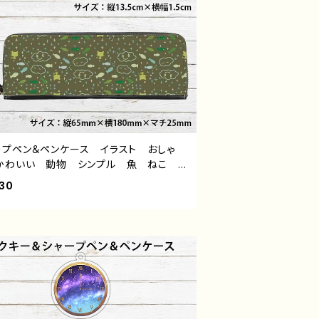
ープペン＆ペンケース イラスト おしゃ
かわいい 動物 シンプル 魚 ねこ
ゆるかわ ゆるい 可愛い メンズ レデ
30
ス おすすめ 個性的 人気 イラストレ
ー クリエイター 絵師 オリジナル デ
ン グッズ タイトル：パターンデザイン9・
くもさかな 作：水無月りい