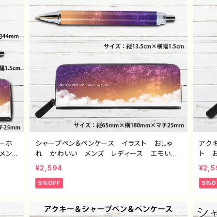
ーホ
シャープペン＆ペンケース イラスト おしゃ
アク
メン
れ かわいい メンズ レディース エモい
ト 
個性的
おすすめ 個性的 綺麗 人気 イラストレー
ス 
¥2,594
¥2,5
タ
ター クリエイター 絵師 オリジナル デザ
気 
5%OFF
5%O
ズ タ
イン グッズ タイトル：黄昏セット（シャープペ
オリ
ン＆ペ
ン＆ペンケース） 作：星灯れぬ F-5
セッ
ぬ F