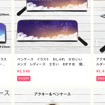
イラス
ペンケース イラスト おしゃれ かわいい
アク
ー
メンズ レディース エモい おすすめ 個性
ルダ
人
的 綺麗 人気 イラストレーター クリエイ
ズ 
¥2,546
¥3,
絵師
ター 絵師 オリジナル デザイン グッズ
綺麗
5%OFF
5%O
：星夜
タイトル：「闇夜のペンケース」 作：星灯れぬ
ー 
れ
F-5
イト
ンケー