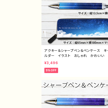
アクキー＆シャープペン＆ペンケース キ
ルダー イラスト おしゃれ かわいい 
ズ レディース エモい おすすめ 
¥3,496
綺麗 人気 イラストレーター クリエイ
5%OFF
ー 絵師 オリジナル デザイン グッ
イトル：夜更けセット（アクキー＆シャープ
ペンケース） 作：星灯れぬ F-5