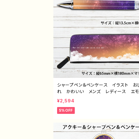
シャープペン＆ペンケース イラスト お
れ かわいい メンズ レディース 
おすすめ 個性的 綺麗 人気 イラス
¥2,594
ター クリエイター 絵師 オリジナル
5%OFF
イン グッズ タイトル：闇夜セット（シャ
ン＆ペンケース） 作：星灯れぬ F-5