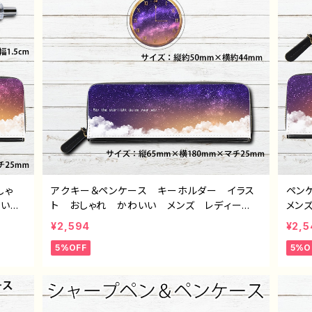
しゃ
アクキー＆ペンケース キーホルダー イラス
ペン
エモい
ト おしゃれ かわいい メンズ レディー
メン
トレー
ス エモい おすすめ 個性的 綺麗 人
的 
¥2,594
¥2,5
 デザ
気 イラストレーター クリエイター 絵師
ター
5%OFF
5%O
ープペ
オリジナル デザイン グッズ タイトル：闇夜
タイ
セット（アクキー＆ペンケース） 作：星灯れ
F-5
ぬ F-5