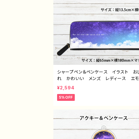
シャープペン＆ペンケース イラスト お
れ かわいい メンズ レディース 
おすすめ 個性的 綺麗 人気 イラス
¥2,594
ター クリエイター 絵師 オリジナル
5%OFF
イン グッズ タイトル：星夜セット（シャ
ン＆ペンケース） 作：星灯れぬ F-5