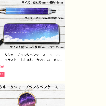
キー＆シャープペン＆ペンケース キーホ
ー イラスト おしゃれ かわいい メン
レディース エモい おすすめ 個性的
496
 人気 イラストレーター クリエイタ
FF
絵師 オリジナル デザイン グッズ タ
ル：星夜セット（アクキー＆シャープペン＆ペ
ス） 作：星灯れぬ F-5