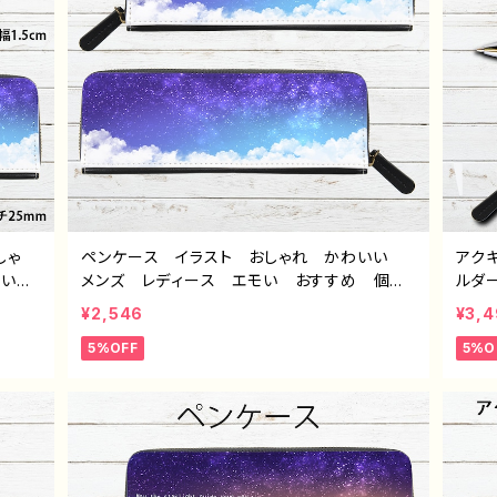
しゃ
ペンケース イラスト おしゃれ かわいい
アク
エモい
メンズ レディース エモい おすすめ 個性
ルダ
トレー
的 綺麗 人気 イラストレーター クリエイ
ズ 
¥2,546
¥3,
 デザ
ター 絵師 オリジナル デザイン グッズ
綺麗
5%OFF
5%O
ープペ
タイトル：「星夜のペンケース」 作：星灯れぬ
ー 
F-5
イト
ンケー