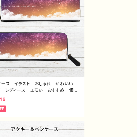
ケース イラスト おしゃれ かわいい
ズ レディース エモい おすすめ 個性
綺麗 人気 イラストレーター クリエイ
46
 絵師 オリジナル デザイン グッズ
FF
トル：「黄昏のペンケース」 作：星灯れぬ