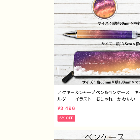
アクキー＆シャープペン＆ペンケース キ
ルダー イラスト おしゃれ かわいい 
ズ レディース エモい おすすめ 
¥3,496
綺麗 人気 イラストレーター クリエイ
5%OFF
ー 絵師 オリジナル デザイン グッ
イトル：黄昏セット（アクキー＆シャープペ
ンケース） 作：星灯れぬ F-5