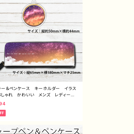
キー＆ペンケース キーホルダー イラス
おしゃれ かわいい メンズ レディー
エモい おすすめ 個性的 綺麗 人
94
イラストレーター クリエイター 絵師
FF
ジナル デザイン グッズ タイトル：黄昏
ト（アクキー＆ペンケース） 作：星灯れ
-5