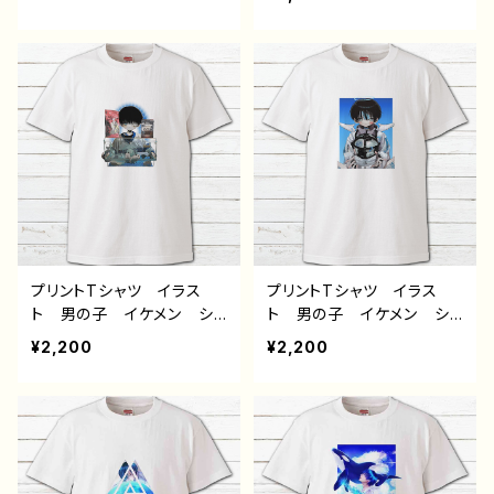
ndroid iPhone17/16/15/
こいい エモい おしゃ
14/13/12/11 Galaxy Xp
れ 黒髪 メンズ レディ
eria GooglePixel AQ
ース 個性的 おすすめ
UOS OPPO ワイモバイ
人気 イラストレーター
ル etc. 手帳型 全機種
絵師 クリエイター 白
対応
半袖シャツ デザイン コ
ラボ オリジナル デザイ
ン グッズ タイトル：風邪
引きサッカー部 作：風邪
早僕（ぼく）
プリントTシャツ イラス
プリントTシャツ イラス
ト 男の子 イケメン ショ
ト 男の子 イケメン ショ
タ 少年 かわいい かっ
タ サッカー 少年 かわ
¥2,200
¥2,200
こいい エモい おしゃ
いい かっこいい エモ
れ 黒髪 メンズ レディ
い おしゃれ 黒髪 メン
ース 個性的 おすすめ
ズ レディース 個性的
人気 イラストレーター
おすすめ 人気 イラスト
絵師 クリエイター 白
レーター 絵師 クリエイ
半袖シャツ デザイン コ
ター 白 半袖シャツ デ