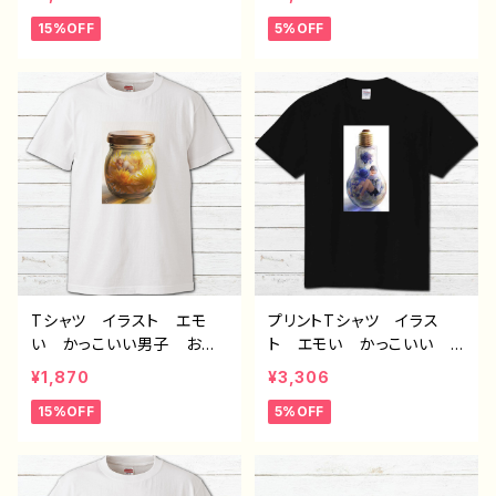
れ 白 個性的 おすす
ディース おしゃれ 黒
15%OFF
5%OFF
め 人気 イラストレータ
個性的 おすすめ 人気
ー 絵師 半袖シャツ デ
イラストレーター 絵師
ザイン コラボ オリジナ
クリエイター オリジナル
ル デザイン グッズ タイ
デザイン グッズ 半袖シャ
トル：斑雪 作：アナ B-2
ツ デザイン コラボ タ
イトル：フェアリウム(黄)
作：アナ F-5
Tシャツ イラスト エモ
プリントTシャツ イラス
い かっこいい男子 おし
ト エモい かっこいい
ゃれ メンズ レディース
男の子 おしゃれ イケメ
¥1,870
¥3,306
おしゃれ 白 個性的 お
ン ショタ メンズ レディ
15%OFF
5%OFF
すすめ 人気 イラストレ
ース 黒 個性的 おすす
ーター 絵師 クリエイタ
め 人気 イラストレータ
ー デザイン コラボ オ
ー 絵師 クリエイター
リジナル デザイン グッ
オリジナル デザイン グッ