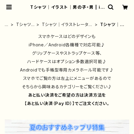
Tシャツ｜イラスト｜男の子・男 | iP
honeケース/スマホケース/Tシャツ/
おしゃれ/イラストレーター/グッズ/人
気/後払い/通販｜雑貨屋アリうさ
ホ
Tシャツ・
Tシャツ｜イラストレーター
Tシャツ｜イ
ー
ロンT・パ
作品別｜デザイン｜コラボ
ラスト｜男の
ム
ーカー
スマホケースはどのデザインも
｜おしゃれ
子・男
iPhone／Android各機種で対応可能♪
グリップケースやストラップケース等、
ハードケースはオプション多数選択可能♪
Androidでも手帳型専用カメラホール可能です♪
スマホでご覧の方は左上にメニューがあるので
そちらから興味あるカテゴリーをご覧ください♪
あと払い決済をご希望の方は決済方法を
【あと払い決済（Pay ID）】でご注文ください。