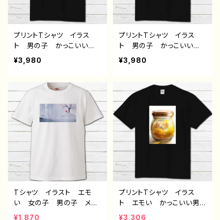
イン コラボ オリジナ
イン コラボ オリジナ
ル デザイン グッズ タイ
ル デザイン グッズ タイ
トル：黒野京デザイン33
トル：黒野京デザイン33
作：黒野京
作：黒野京
プリントTシャツ イラス
プリントTシャツ イラス
ト 男の子 かっこいい
ト 男の子 かっこいい
イケメン 少年 おしゃ
イケメン 少年 おしゃ
¥3,980
¥3,980
れ エモい 病みかわい
れ エモい 病みかわい
い メンヘラ ヤンデレ
い メンヘラ ヤンデレ
黒髪 スーツ ピアス メ
白髪 銀髪 ピアス メン
ンズ レディース おしゃ
ズ レディース おしゃ
れ 個性的 おすすめ 人
れ 個性的 おすすめ 人
気 イラストレーター 絵
気 イラストレーター 絵
師 クリエイター 黒 半
師 クリエイター 黒 半
袖シャツ デザイン コラ
袖シャツ デザイン コラ
ボ オリジナル デザイ
ボ オリジナル デザイ
ン グッズ タイトル：黒野
ン グッズ タイトル：黒野
京デザイン32 作：黒野京
京デザイン31 作：黒野京
Tシャツ イラスト エモ
プリントTシャツ イラス
い 女の子 男の子 メン
ト エモい かっこいい男
ズ レディース おしゃ
子 おしゃれ メンズ レ
¥1,870
¥3,306