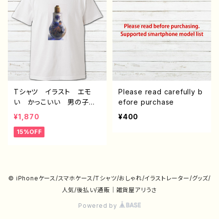
ズ 半袖シャツ タイトル：
ズ 半袖シャツ デザイ
フェアリウム(黄) 作：ア
ン コラボ タイトル：フェ
ナ B-2
アリウム(青) 作：アナ F-
5
Tシャツ イラスト エモ
Please read carefully b
い かっこいい 男の子
efore purchase
おしゃれ イケメン ショ
¥1,870
¥400
タ メンズ レディース
15%OFF
白 個性的 おすすめ 人
気 イラストレーター 絵
師 クリエイター デザイ
ン コラボ オリジナル
デザイン グッズ 半袖シャ
© iPhoneケース/スマホケース/Tシャツ/おしゃれ/イラストレーター/グッズ/
ツ タイトル：フェアリウム
人気/後払い/通販｜雑貨屋アリうさ
(青) 作：アナ B-2
Powered by