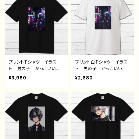
髪 スーツ ピアス メン
髪 スーツ ピアス メン
ズ レディース おしゃ
ズ レディース おしゃ
れ 個性的 おすすめ 人
れ 個性的 おすすめ 人
気 イラストレーター 絵
気 イラストレーター 絵
師 クリエイター 白 半
師 クリエイター 黒 半
袖シャツ デザイン コラ
袖シャツ デザイン コラ
ボ オリジナル デザイ
ボ オリジナル デザイ
ン グッズ タイトル：黒野
ン グッズ タイトル：黒野
京デザイン34 作：黒野京
京デザイン34 作：黒野京
プリントTシャツ イラス
プリント白Tシャツ イラス
ト 男の子 かっこいい
ト 男の子 かっこいい
イケメン 少年 おしゃ
イケメン 少年 おしゃ
¥3,980
¥2,680
れ エモい 病みかわい
れ エモい 病みかわい
い メンヘラ ヤンデレ
い メンヘラ ヤンデレ
黒髪 スーツ ピアス 綺
黒髪 スーツ ピアス 綺
麗 風景 夜景 美しい
麗 風景 夜景 美しい
景色 メンズ レディー
景色 メンズ レディー
ス おしゃれ 個性的 お
ス おしゃれ 個性的 お
すすめ 人気 イラストレ
すすめ 人気 イラストレ
ーター 絵師 クリエイタ
ーター 絵師 クリエイタ
ー 黒 半袖シャツ デザ
ー 白 半袖シャツ デザ