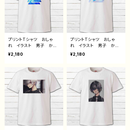
ラボ オリジナル デザイ
ザイン コラボ オリジナ
ン グッズ タイトル：ハム
ル デザイン グッズ タイ
スター 作：風邪早僕（ぼ
トル：病弱天使蹴球部 作：
く）
風邪早僕（ぼく）
プリントTシャツ おしゃ
プリントTシャツ おしゃ
れ イラスト 男子 かっ
れ イラスト 男子 かっ
こいい イケメン クー
こいい イケメン クー
¥2,180
¥2,180
ル エモい 動物 海 ク
ル エモい 動物 青空
ラゲ メンズ レディー
シャチ メンズ レディー
ス 個性的 おすすめ 人
ス 個性的 おすすめ 人
気 イラストレーター 絵
気 イラストレーター 絵
師 クリエイター 白 半
師 クリエイター 白 半
袖シャツ デザイン コラ
袖シャツ デザイン コラ
ボ オリジナル デザイ
ボ オリジナル デザイ
ン グッズ タイトル：jellyf
ン グッズ タイトル：｢空
ish 作：しゅり
へ｣ 作：しゅり