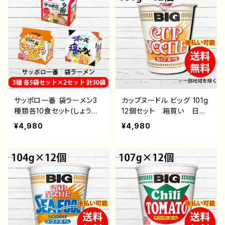
即席めん インスタントラー
インスタントラーメン イン
メン インスタント食品 カ
スタント食品 カップ麺
ップ麺
サッポロ一番 袋ラーメン3
カップヌードル ビッグ 101g
種類各10食セット(しょうゆ1
12個セット 箱買い 日清
0食・みそ10食・塩10食)（合
食品 通販 後払い コン
¥4,980
¥4,980
計30食） 【送料無料(北海
ビニ 翌月払い おすす
道・沖縄・離島除く)】 サン
め 即席めん インスタン
ヨー食品 通販 後払い
トラーメン インスタント食
コンビニ 翌月払い おす
品 カップ麺 送料無料
すめ 即席めん インスタ
ントラーメン インスタント
食品