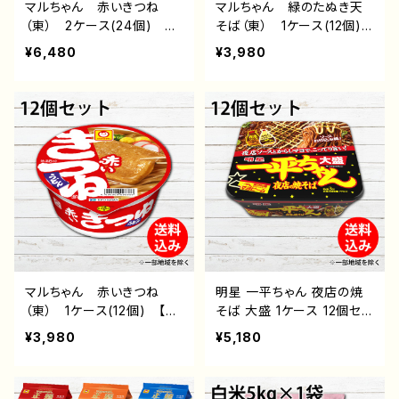
マルちゃん 赤いきつね
マルちゃん 緑のたぬき天
（東） 2ケース(24個)
そば（東） 1ケース(12個)
【送料無料(北海道・沖縄・離
【送料無料(北海道・沖縄・
¥6,480
¥3,980
島除く)】 東洋水産株式会
離島除く)】 東洋水産株式
社 通販 後払い コンビ
会社 通販 後払い コン
ニ 翌月払い おすすめ
ビニ 翌月払い おすす
即席めん インスタントラー
め 即席めん インスタン
メン インスタント食品 カ
トラーメン インスタント食
ップ麺
品 カップ麺
マルちゃん 赤いきつね
明星 一平ちゃん 夜店の焼
（東） 1ケース(12個) 【送
そば 大盛 1ケース 12個セッ
料無料(北海道・沖縄・離島
ト ※沖縄・離島を除く
¥3,980
¥5,180
除く)】 東洋水産株式会
箱買い 明星 通販 後払
社 通販 後払い コンビ
い コンビニ 翌月払い
ニ 翌月払い おすすめ
おすすめ 即席めん イン