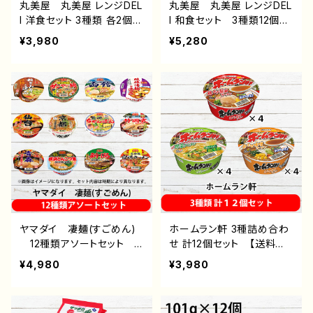
丸美屋 丸美屋 レンジDEL
丸美屋 丸美屋 レンジDEL
I 洋食セット 3種類 各2個 6
I 和食セット 3種類12個セ
個セット おすすめ 通
ット おすすめ 通販 後
¥3,980
¥5,280
販 後払い コンビニ 翌
払い コンビニ 翌月払
月払い レトルト食品 煮
い レトルト食品 豚汁
込みハンバーグ デミグラ
肉じゃが 豚バラ大根煮
スソース 濃厚ビーフシチ
【送料無料(沖縄・離島除
ュー ガーリック＆トマト煮
く)】
込みハンバーグ 【送料無
料(沖縄・離島除く)】
ヤマダイ 凄麺(すごめん)
ホームラン軒 3種詰め合わ
12種類アソートセット
せ 計12個セット 【送料無
【送料無料(北海道・沖縄・離
料(北海道・沖縄・離島除
¥4,980
¥3,980
島除く)】 ヤマダイ株式会
く)】 寿がきや 通販 後
社 通販 後払い コンビ
払い コンビニ 翌月払
ニ 翌月払い おすすめ
い おすすめ 即席めん