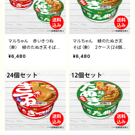
マルちゃん 赤いきつね
マルちゃん 緑のたぬき天
（東） 緑のたぬき天そば
そば（東） 2ケース(24個)
（東） 各1ケース(計24個)
【送料無料(北海道・沖縄・
¥6,480
¥6,480
【送料無料(北海道・沖縄・
離島除く)】 東洋水産株式
離島除く)】 東洋水産株式
会社 通販 後払い コン
会社 通販 後払い コン
ビニ 翌月払い おすす
ビニ 翌月払い おすす
め 即席めん インスタン
め 即席めん インスタン
トラーメン インスタント食
トラーメン インスタント食
品 カップ麺
品 カップ麺