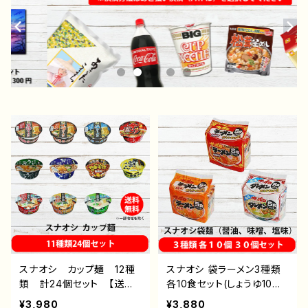
スナオシ カップ麺 12種
スナオシ 袋ラーメン3種類
類 計24個セット 【送料
各10食セット(しょうゆ10食・
無料(北海道・沖縄・離島除
みそ10食・塩10食)（合計30
¥3,980
¥3,880