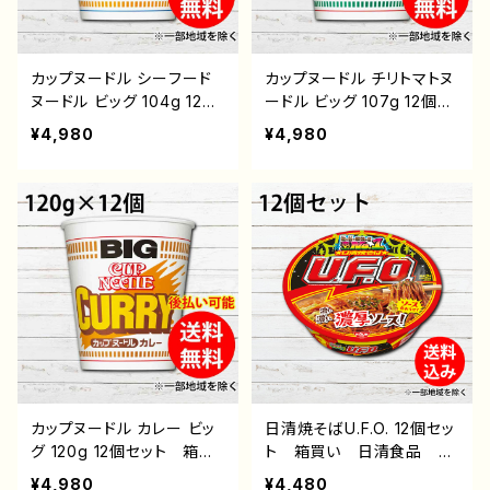
カップヌードル シーフード
カップヌードル チリトマトヌ
ヌードル ビッグ 104g 12個
ードル ビッグ 107g 12個セ
セット 箱買い 日清食
ット 箱買い 日清食品
¥4,980
¥4,980
品 通販 後払い コンビ
通販 後払い コンビニ
ニ 翌月払い おすすめ
翌月払い おすすめ 即席
即席めん インスタントラー
めん インスタントラーメ
メン インスタント食品 カ
ン インスタント食品 カッ
ップ麺 送料無料
プ麺 送料無料
カップヌードル カレー ビッ
日清焼そばU.F.O. 12個セッ
グ 120g 12個セット 箱買
ト 箱買い 日清食品 通
い 日清食品 通販 後払
販 後払い コンビニ 翌
¥4,980
¥4,480