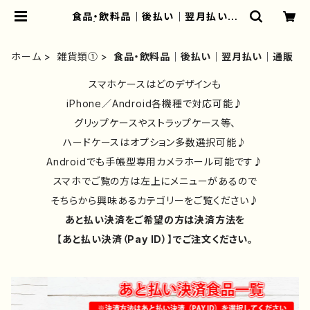
食品・飲料品｜後払い｜翌月払い｜
通販 | iPhoneケース/スマホケース/
Tシャツ/おしゃれ/イラストレーター/
グッズ/人気/後払い/通販｜雑貨屋ア
ホーム
雑貨類①
食品・飲料品｜後払い｜翌月払い｜通販
リうさ
スマホケースはどのデザインも
iPhone／Android各機種で対応可能♪
グリップケースやストラップケース等、
ハードケースはオプション多数選択可能♪
Androidでも手帳型専用カメラホール可能です♪
スマホでご覧の方は左上にメニューがあるので
そちらから興味あるカテゴリーをご覧ください♪
あと払い決済をご希望の方は決済方法を
【あと払い決済（Pay ID）】でご注文ください。