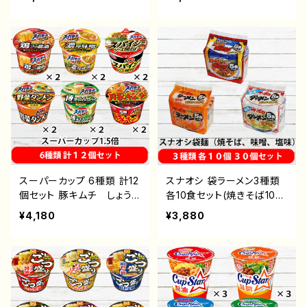
く)】 株式会社麺のスナオ
食） 【送料無料(北海道・沖
シ 通販 後払い コンビ
縄・離島除く)】 株式会社
ニ 翌月払い おすすめ
麺のスナオシ 通販 後払
即席めん インスタントラー
い コンビニ 翌月払い
メン インスタント食品 カ
おすすめ 袋麺 即席め
ップ麺
ん インスタントラーメン
インスタント食品
スーパーカップ 6種類 計12
スナオシ 袋ラーメン3種類
個セット 豚キムチ しょう
各10食セット(焼きそば10
ゆ みそ とんこつ 野菜
食・みそ10食・塩10食)（合
¥4,180
¥3,880
タンメン スパイシーソース
計30食） 【送料無料(北海
焼そば 大盛ラーメン
道・沖縄・離島除く)】 株式
【送料無料(北海道・沖縄・離
会社麺のスナオシ 通販
島除く)】 エースコック
後払い コンビニ 翌月払
通販 後払い コンビニ
い おすすめ 袋麺 即席
翌月払い おすすめ 即席
めん インスタントラーメ