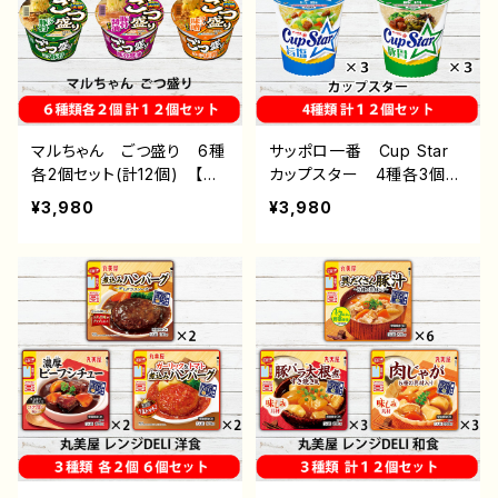
めん インスタントラーメ
ン インスタント食品
ン インスタント食品 カッ
プ麺
マルちゃん ごつ盛り 6種
サッポロ一番 Cup Star
各2個セット(計12個) 【送
カップスター 4種各3個セ
料無料(北海道・沖縄・離島
ット(計12個) 醤油／味噌
¥3,980
¥3,980
除く)】 東洋水産株式会
／旨塩／豚骨 【送料無料
社 通販 後払い コンビ
(北海道・沖縄・離島除く)】
ニ 翌月払い おすすめ
サンヨー食品株式会社
即席めん インスタントラー
通販 後払い コンビニ
メン インスタント食品 カ
翌月払い おすすめ 即席
ップ麺
めん インスタントラーメ
ン インスタント食品 カッ
プ麺