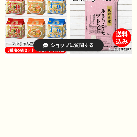
即席めん インスタントラー
スタントラーメン インスタ
メン インスタント食品 カ
ント食品 カップ麺 カップ
ップ麺
焼きそば
ショップに質問する
マルちゃん正麺 袋めん 5
秋田県産あきたこまちブレ
食パック 醤油・味噌・旨
ンド 5kg×1袋 送料無
塩 3種各2個セット(合計3
料 白米 精米 お米 お
¥4,980
¥6,480
0食) 【送料無料(北海道・
すすめ 通販 後払い コ
沖縄・離島除く)】 東洋水
ンビニ 翌月払い 安くて
キーワードから探す
産 通販 後払い コンビ
美味しいお米 5キロ
ニ 翌月払い おすすめ
即席めん インスタントラー
メン インスタント食品
カテゴリから探す