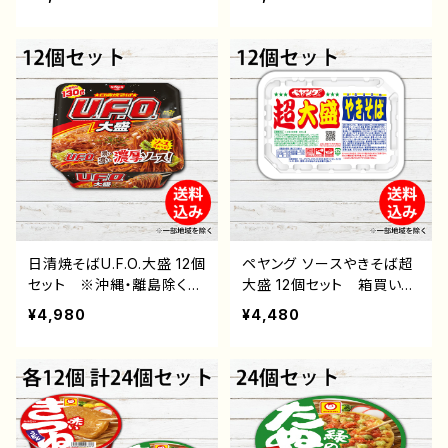
い コンビニ 翌月払い
月払い おすすめ 即席め
おすすめ 即席めん イン
ん インスタントラーメン
スタントラーメン インスタ
インスタント食品 カップ
ント食品 カップ麺 送料
麺 送料込み
無料
日清焼そばU.F.O.大盛 12個
ペヤング ソースやきそば超
セット ※沖縄・離島除く
大盛 12個セット 箱買い
箱買い 日清食品 通販
まるか食品 通販 後払
¥4,980
¥4,480
後払い コンビニ 翌月払
い コンビニ 翌月払い
い おすすめ 即席めん
おすすめ 即席めん イン
インスタントラーメン イン
スタントラーメン インスタ
スタント食品 カップ麺
ント食品 カップ麺 送料
送料込み
込み