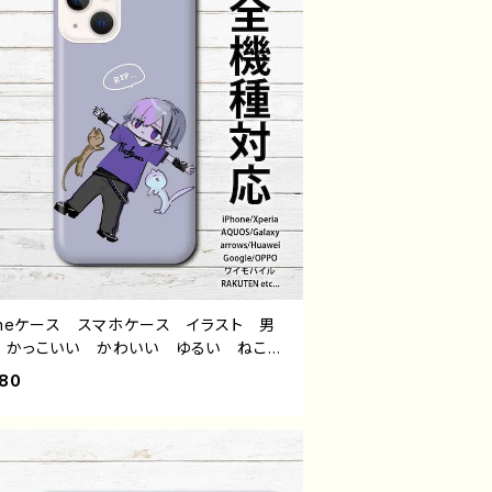
honeケース スマホケース イラスト 男
 かっこいい かわいい ゆるい ねこ
ン おしゃれ メンズ iPhone15/14/1
680
/11 AQUOS Xperia Googlepixel
axy Android アンドロイド ケース
 銀髪 個性的 おすすめ 人気 イラ
レーター クリエイター 絵師 オリジナ
デザイン グッズ タイトル：黒野京 デザイ