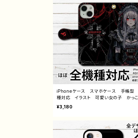
iPhoneケース スマホケース 手帳型
種対応 イラスト 可愛い女の子 かっ
女子 おしゃれ服 エモい 病みかわい
¥3,180
ンヘラ ヤンデレ iPhone15/14/13/12/
QUOS Xperia Googlepixel Gal
Android アンドロイド ケース ゴ
ドレス 白髪 銀髪 個性的 おすすめ
気 イラストレーター クリエイター 