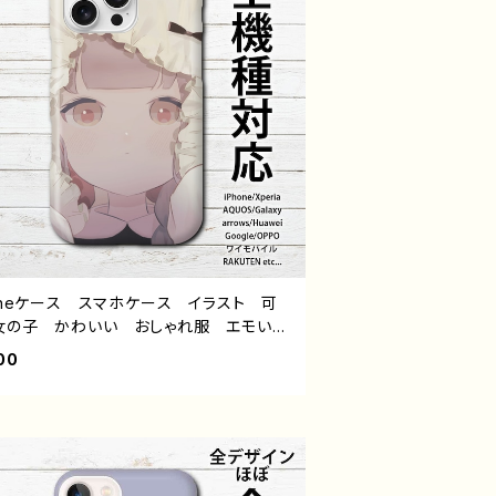
honeケース スマホケース イラスト 可
女の子 かわいい おしゃれ服 エモい
い ノスタルジック メンズ レディース
00
Phone16/15/14/13/12/11 AQUOS s
 4 6 7 8 Xperia Googlepixel Gal
 Android アンドロイド ケース 個性
おすすめ 人気 イラストレーター 絵
クリエイター オリジナル デザイン グッ
タイトル：ハッピーハロウィン 作：栞音