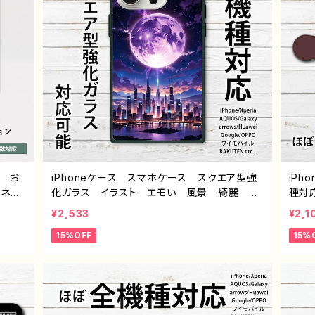
ル お
iPhoneケース スマホケース スクエア型強
iP
 ネタ
化ガラス イラスト エモい 風景 綺麗 美
種対
Pho
しい 景色 月 おしゃれ メンズ レディー
愛い 
¥2,533
¥2,1
 Goog
ス iPhone15/14/13/12/11 AQUOS Xperi
12/1
15%OFF
15%
ロイド
a Googlepixel Galaxy Android アン
ala
ーター
ドロイド ケース アイフォンケース スマホカ
性的
イン
バー おすすめ 個性的 人気 イラストレー
帯 
ク G
ター 絵師 クリエイター オリジナル デザ
トレ
イン グッズ ノンブランド J1-9
ル 
J1-9