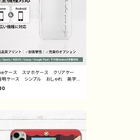
honeケース スマホケース クリアケー
透明ケース シンプル おしゃれ 英字ロ
ミニマル 安い ほぼ 全機種対応 メン
80
高校生 男子 レディース 大人女子
 iPhone17/16/15/14/13 AQUOS
ia Googlepixel Galaxy Android
ドロイド 携帯ケース おすすめ 個性
人気 クリエイター オリジナル デザイ
ッズ タイトル：Hard work pays off.