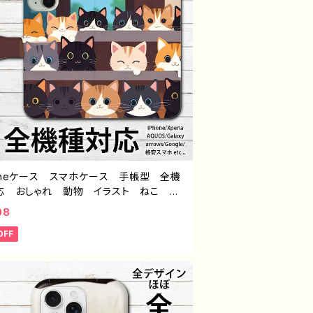
honeケース スマホケース 手帳型 全機
応 おしゃれ 動物 イラスト ねこ 可
かわいい おしゃれ iPhone15/14/13/
08
1 AQUOS Xperia Googlepixel G
OFF
xy Android アンドロイド ケース 個
 おすすめ スマホカバー iPhone 携
カバー アイフォンケース 人気 イラス
ーター 絵師 クリエイター オリジナ
デザイン グッズ ノンブランド グッズ