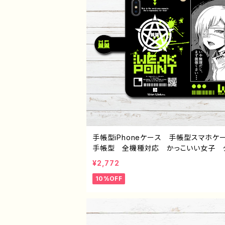
手帳型iPhoneケース 手帳型スマホ
手帳型 全機種対応 かっこいい女子 
ル おしゃれ イラスト 病みかわいい
¥2,772
い iPhone15/14/13/12/11 AQUOS X
10%OFF
a Googlepixel Galaxy おすすめ
的 Android アンドロイド ケース
イラストレーター 絵師 クリエイター 
ナル デザイン グッズ タイトル：WEAK
NT 作：柴田ヰコ G-6