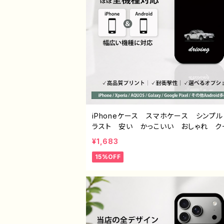
iPhoneケース スマホケース シンプ
ラスト 安い かっこいい おしゃれ ク
ル メンズ 個性的 おすすめ 人気 
¥1,683
イター iPhone15/14/13/12/11 AQUO
15%OFF
se 4 5 6 Xperia Googlepixel Ga
Android アンドロイド ケース ノン
ド オリジナル デザイン グッズ タイ
シンプル スマホケース PART40-2 J1-