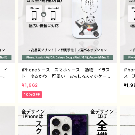
ル イ
iPhoneケース スマホケース 動物 イラス
iP
ー
ト ゆるかわ 可愛い おもしろスマホケー
ス 
クリエ
ス 面白いiPhoneケース ユニーク ネタ
ゴ 
¥1,962
¥1,9
S sen
系 ゆるい iPhone5/6/6s/7/8/XS/11/12/13
ズ 
10%OFF
laxy
AQUOS Xperia Googlepixel 人気
耐衝撃
ブラン
イラストレーター クリエイター 絵師 個性
Xper
トル：
的 Android アンドロイド 携帯 ハード
アン
9
ケース グッズ スマホカバー アイフォンケ
的 
ース 悪いことを言うパンダ タイトル：ラーメ
ン グ
ンについて悪いこと言うパンダ 子パンダ付
き 作：こさつね G-6