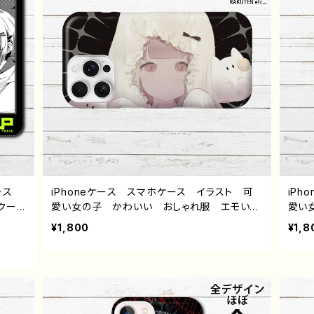
ケース
iPhoneケース スマホケース イラスト 可
iP
クー
愛い女の子 かわいい おしゃれ服 エモい
愛い
 エモ
美しい ノスタルジック メンズ レディース
美し
¥1,800
¥1,8
peri
女子 iPhone16/15/14/13/12/11 AQUOS s
女子 i
 個性
ense 4 6 7 8 Xperia Googlepixel Gal
ense
 人気
axy Android アンドロイド ケース 個性
axy
オリジ
的 おすすめ 人気 イラストレーター 絵
的 
POI
師 クリエイター オリジナル デザイン グッ
師 
ズ タイトル：ハッピーハロウィン 作：栞音
ズ 