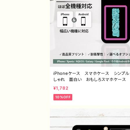
iPhoneケース スマホケース シンプ
しゃれ 面白い おもしろスマホケース
系 エモい ほぼ 全機種対応 メンズ i
¥1,782
ne15/14/13/12/11 AQUOS Xperia
10%OFF
lepixel Galaxy Android アンド
おすすめ 個性的 人気 イラストレ
絵師 クリエイター オリジナル デザ
グッズ タイトル：脱法寿司 作：んごミッ
-6