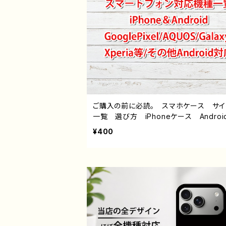
ご購入の前に必読。 スマホケース サ
一覧 選び方 iPhoneケース Androi
hone17/16/15/14/13/12/11 Galaxy X
¥400
a GooglePixel AQUOS OPPO 
バイル etc. 手帳型 全機種対応