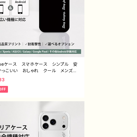
honeケース スマホケース シンプル 安
かっこいい おしゃれ クール メンズ
生 男子 個性的 おすすめ 人気 ク
83
ー iPhone15/14/13/12/11 AQUOS
OFF
e 4 5 6 Xperia Googlepixel Gal
 Android アンドロイド ケース ノンブ
ド オリジナル デザイン グッズ タイト
ンプル スマホケース PART193 J1-9