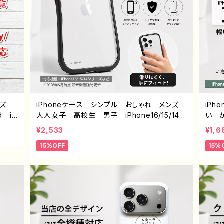
イズ
iPhoneケース シンプル おしゃれ メンズ
iP
d iP
大人女子 高校生 男子 iPhone16/15/14/1
い 
peri
3/12/11 かっこいい おすすめ 人気 韓国
高校
¥2,533
¥1,6
ワイモ
風 ミニマルデザイン オリジナル デザイ
リエイタ
15%OFF
15%
ン くびれケース 耐衝撃 持ちやすい 滑り
sens
にくい 透明ケース ブラックフレーム グッ
axy
ズ グリップ付き 携帯 クリアケース タイト
ラン
ル：シンプル グリップケース no signal デザイ
ル：シ
ン960 J1-9