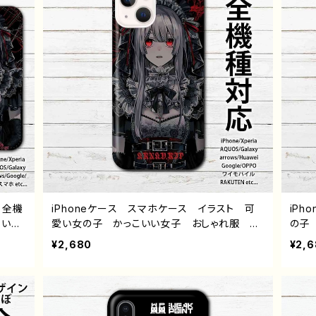
 全機
iPhoneケース スマホケース イラスト 可
iP
こいい
愛い女の子 かっこいい女子 おしゃれ服 エ
の子
い メ
モい 病みかわいい メンヘラ ヤンデレ iP
イケメ
¥2,680
¥2,
11 A
hone15/14/13/12/11 AQUOS Xperia Go
3/12
axy
oglepixel Galaxy Android アンドロイ
Gal
シック
ド ケース ゴシック ドレス 白髪 銀髪
少年
 人
個性的 おすすめ 人気 イラストレーター
スト
絵師
クリエイター 絵師 オリジナル デザイン
ル 