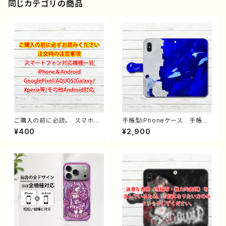
同じカテゴリの商品
ご購入の前に必読。 スマホケ
手帳型iPhoneケース 手帳型
ース サイズ 一覧 選び方
スマホケース 手帳型 全機種
¥400
¥2,900
iPhoneケース Android iP
対応 イラスト 男の子 かっ
hone17/16/15/14/13/12/11
こいい イケメン クール お
Galaxy Xperia GooglePi
しゃれ 動物 シャチ かわい
xel AQUOS OPPO ワイ
い エモい メンズ クール
モバイル etc. 手帳型 全機
レディース 女子 iPhone15/
種対応
14/13/12/11 AQUOS Xper
ia Googlepixel Galaxy
Android アンドロイド ケー
ス 個性的 おすすめ 人気
イラストレーター クリエイタ
ー 絵師 オリジナル デザイ
ン グッズ タイトル：少年とシ