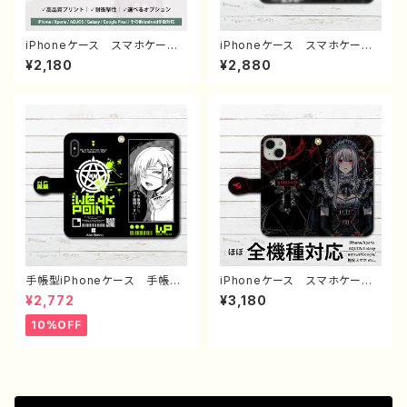
ャチ 作：しゅり
iPhoneケース スマホケー
iPhoneケース スマホケー
ス イラスト 可愛い女の子
ス 手帳型 全機種対応 イラ
¥2,180
¥2,880
かっこいい女子 おしゃれ服
スト 可愛い女の子 かっこい
エモい ロック クール セク
い女子 おしゃれ服 エモい
シー メンズ 高校生 男
ロック クール ホラー メン
子 iPhone17/16/15/14/13
ズ 高校生 男子 iPhone1
AQUOS Xperia Googlep
7/16/15/14/13 AQUOS Xp
ixel Android アンドロイ
eria Googlepixel Androi
ド ケース ピアス タトゥー
d アンドロイド ケース 黒
黒髪 銀髪 白髪 ミニスカー
髪 金髪 ツインテール メイ
ト 生足 フード パーカー
ド服 ゴシック ピアス 個性
個性的 おすすめ 人気 イラ
的 おすすめ 人気 イラスト
ストレーター クリエイター タ
レーター クリエイター 絵
イトル：メデューサ 作：nero
師 オリジナル デザイン グ
ッズ タイトル：メイド 作：ner
o
手帳型iPhoneケース 手帳型
iPhoneケース スマホケー
スマホケース 手帳型 全機種
ス 手帳型 全機種対応 イラ
¥2,772
¥3,180
対応 かっこいい女子 クー
スト 可愛い女の子 かっこい
ル おしゃれ イラスト 病み
い女子 おしゃれ服 エモい
10%OFF
かわいい エモい iPhone15/
病みかわいい メンヘラ ヤン
14/13/12/11 AQUOS Xper
デレ iPhone15/14/13/12/11
ia Googlepixel Galaxy
AQUOS Xperia Googl
おすすめ 個性的 Android
epixel Galaxy Android
アンドロイド ケース 人気
アンドロイド ケース ゴシッ
イラストレーター 絵師 クリ
ク ドレス 白髪 銀髪 個性