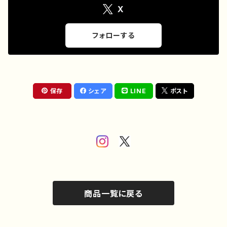
エイター オリジナル デザイ
的 おすすめ 人気 イラスト
X
ン グッズ タイトル：WEAKP
レーター クリエイター 絵
OINT 作：柴田ヰコ G-6
師 オリジナル デザイン グ
ッズ タイトル：黒野京 デザイン
フォローする
53 作：黒野京
保存
シェア
LINE
ポスト
商品一覧に戻る