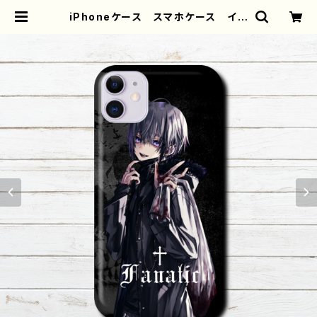
iPhoneケース スマホケース イラ
スト 男の子 かっこいい イケメ
ン おしゃれ エモい 病みかわい
い メンヘラ ヤンデレ メンズ iP
hone15/14/13/12/11 AQUOS
Xperia Googlepixel Galaxy
Android アンドロイド ケー
ス 少年 銀髪 ピアス パーカ
ー フード クール 個性的 おす
すめ 人気 イラストレーター クリ
エイター 絵師 オリジナル デザイ
ン グッズ タイトル：Fanatic
作：黒野京 | iPhoneケース/スマホケ
ース/Tシャツ/おしゃれ/イラストレー
ター/グッズ/人気/後払い/通販｜雑貨
屋アリうさ