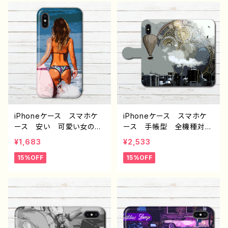
生 男子 iPhone17/16/1
生 男子 iPhone17/16/1
5/14/13 AQUOS sense
5/14/13 AQUOS sense
4 5 6 Xperia Google
4 5 6 Xperia Google
pixel Galaxy Android
pixel Galaxy Android
アンドロイド ケース ノ
アンドロイド ケース ノ
ンブランド オリジナル デ
ンブランド オリジナル デ
ザイン グッズ 宇宙柄
ザイン グッズ タイトル：
タイトル：シンプル スマホケ
シンプル スマホケース PAR
ース PART499 J1-9
T378 J1-9
iPhoneケース スマホケ
iPhoneケース スマホケ
ース 安い 可愛い女の
ース 手帳型 全機種対
子 個性的 おしゃれ メ
応 おしゃれ 個性的 メ
¥1,683
¥2,533
ンズ セクシー かっこい
ンズ かっこいい エモ
15%OFF
15%OFF
い かわいい 高校生 男
い 風景 高校生 男子
子 iPhone17/16/15/14/1
iPhone17/16/15/14/13 A
3 iPhone5/6/6s/7/8 A
QUOS sense 4 5 6 Xp
QUOS sense 2 3 4 5 X
eria Googlepixel Gal
peria Googlepixel Ga
axy Android クリエイ
laxy Android アンドロ
ター 綺麗 スマホカバ
イド ケース スマホカバ
ー iPhone 携帯 カバ