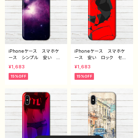
se 8 9 10 Xperia Gala
glepixel Galaxy Andr
xy OPPO BASIO An
oid アンドロイド ケー
droid アンドロイド ケー
ス ノンブランド オリジナ
ス スマホカバー 携帯
ル デザイン グッズ タイ
ハードケース アイフォンケ
トル：marble black J1-9
ース おすすめ 人気 ク
リエイター ノンブランド
オリジナル デザイン グッ
iPhoneケース スマホケ
iPhoneケース スマホケ
ズ タイトル：宵闇のねこ
ース シンプル 安い お
ース 安い ロック セク
J1-9
しゃれ メンズ レディー
シー かっこいい おしゃ
¥1,683
¥1,683
ス かっこいい 個性的
れ クール メンズ レデ
15%OFF
15%OFF
おすすめ 人気 クリエイ
ィース 個性的 おすす
ター 高校生 男子 iPh
め 人気 クリエイター
one17/16/15/14/13 AQU
高校生 男子 iPhone17/
OS sense 8 9 10 Xperi
16/15/14/13 AQUOS sen
a Googlepixel Galaxy
se 8 9 10 Xperia Goo
Android アンドロイ
glepixel Galaxy Andr
ド ケース ノンブランド
oid アンドロイド ケー
オリジナル デザイン グッ
ス ノンブランド オリジナ
ズ 宇宙柄 タイトル：オリ
ル デザイン グッズ タイ
オン星雲 J1-9
トル：赤の誘惑 J1-9