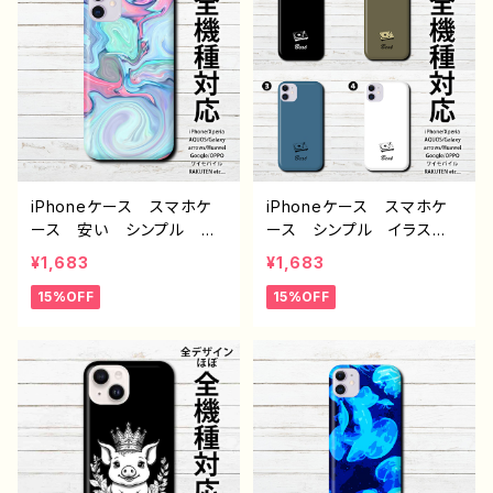
glepixel Galaxy ARR
4 5 6 Xperia Google
OWSZenfone スマホカ
pixel Galaxy Android
バー iPhone 携帯 カ
アンドロイド ケース ノ
バー ケース アイフォン
ンブランド おすすめ 個
ケース タイトル：雪の結
性的 人気 イラストレー
晶 J1-9
ター 絵師 クリエイタ
ー オリジナル デザイ
ン グッズ タイトル：宇宙
旅行 J1-9
iPhoneケース スマホケ
iPhoneケース スマホケ
ース 安い シンプル エ
ース シンプル イラス
モい画像 かっこいい お
ト 安い かっこいい お
¥1,683
¥1,683
しゃれ かわいい クー
しゃれ クール メンズ
15%OFF
15%OFF
ル メンズ 大人女子 レ
個性的 おすすめ 人気
ディース 高校生 男子 i
クリエイター 高校生 男
Phone17/16/15/14/13 個
子 iPhone17/16/15/14/1
性的 おすすめ 人気 ク
3 AQUOS sense 4 5 6
リエイター AQUOS sens
Xperia Googlepixel
e 4 5 6 Xperia Googl
Galaxy Android ア
epixel Galaxy Androi
ンドロイド ケース ノンブ
d アンドロイド ケース
ランド オリジナル デザイ
ノンブランド オリジナル
ン グッズ タイトル：シン