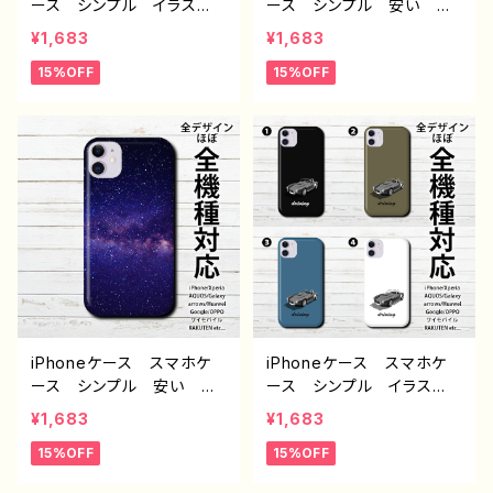
ース シンプル イラス
ース シンプル 安い お
ト 安い かっこいい お
しゃれ メンズ レディー
¥1,683
¥1,683
しゃれ クール メンズ
ス かっこいい 個性的
15%OFF
15%OFF
レディース 車 個性的
おすすめ 人気 クリエイ
おすすめ 人気 クリエイ
ター 高校生 男子 iPh
ター 高校生 男子 iPh
one17/16/15/14/13 AQU
one17/16/15/14/13 AQU
OS sense 4 5 6 Xperia
OS sense 4 5 6 Xperia
Googlepixel Galaxy
Googlepixel Galaxy
Android アンドロイ
Android アンドロイ
ド ケース ノンブランド
ド ケース ノンブランド
オリジナル デザイン グッ
オリジナル デザイン グッ
ズ 宇宙柄 タイトル：シン
ズ タイトル：シンプル スマ
プル スマホケース PART4
ホケース PART380 J1-9
98 J1-9
iPhoneケース スマホケ
iPhoneケース スマホケ
ース シンプル 安い お
ース シンプル イラス
しゃれ メンズ レディー
ト 安い かっこいい お
¥1,683
¥1,683
ス かっこいい エモい画
しゃれ クール メンズ
15%OFF
15%OFF
像 個性的 おすすめ 人
車 個性的 おすすめ 人
気 クリエイター 高校
気 クリエイター 高校