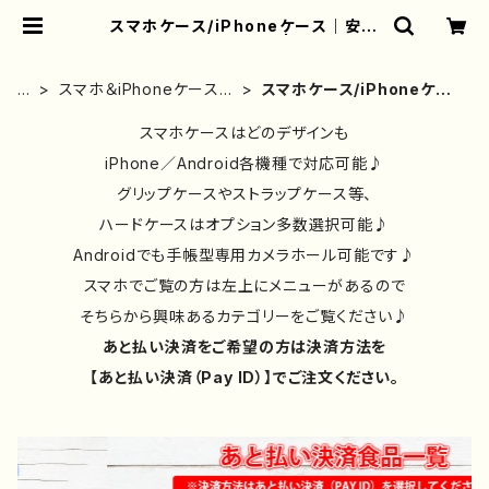
スマホケース/iPhoneケース｜安い
｜おしゃれ｜かわいい | iPhoneケ
ース/スマホケース/Tシャツ/おしゃ
れ/イラストレーター/グッズ/人気/後
ホ
スマホ＆iPhoneケース｜
スマホケース/iPhoneケー
払い/通販｜雑貨屋アリうさ
ー
イラストレーター/絵師作
ス｜安い｜おしゃれ｜かわ
ム
品別
スマホケースはどのデザインも
いい
iPhone／Android各機種で対応可能♪
グリップケースやストラップケース等、
ハードケースはオプション多数選択可能♪
Androidでも手帳型専用カメラホール可能です♪
スマホでご覧の方は左上にメニューがあるので
そちらから興味あるカテゴリーをご覧ください♪
あと払い決済をご希望の方は決済方法を
【あと払い決済（Pay ID）】でご注文ください。