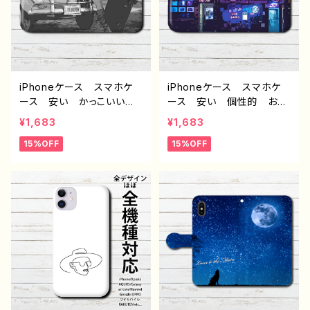
ー 携帯 ハードケース
ー ケース アイフォンケ
アイフォンケース おすす
ース 人気 クリエイタ
め 人気 クリエイター
ー オリジナル デザイ
ノンブランド オリジナル
ン グッズ タイトル：スチ
デザイン グッズ タイト
ームパンク ワールド J1-9
ル：Surfing Girl J1-9
iPhoneケース スマホケ
iPhoneケース スマホケ
ース 安い かっこいい
ース 安い 個性的 おし
おしゃれ クール メン
ゃれ メンズ かっこいい
¥1,683
¥1,683
ズ レディース 個性的
クール 高校生 男子 iP
15%OFF
15%OFF
エモい おすすめ 人気
hone17/16/15/14/13 AQ
クリエイター iPhone15/1
UOS sense 2 3 4 5 Xp
4/13/12/11 AQUOS sens
eria Googlepixel Gal
e 4 5 6 Xperia Googl
axy Android アンドロ
epixel Galaxy Androi
イド ケース スマホカバ
d アンドロイド ケース
ー 携帯 ハードケース
ノンブランド オリジナル
アイフォンケース おすす
デザイン グッズ タイト
め 人気 クリエイター
ル：バカンスはカブトムシと
ノンブランド オリジナル
共に J1-9
デザイン グッズ タイト
ル：ネオンに導かれて J1-
9