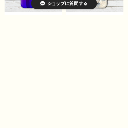
ショップに質問する
iPhoneケース スマホケ
iPhoneケース スマホケ
ース 可愛い女の子 おし
ース 安い エモい かっ
ゃれ かっこいい女子 セ
こいい おしゃれ クー
¥1,683
¥1,683
クシー 安い クール メ
ル メンズ レディース
15%OFF
15%OFF
ンズ レディース 個性
個性的 おすすめ 人気
キーワードから探す
的 おすすめ 人気 クリ
クリエイター 高校生 男
エイター 高校生 男子 i
子 iPhone17/16/15/14/1
Phone17/16/15/14/13 A
3 AQUOS sense 8 9 10
QUOS sense 8 9 10 Xp
Xperia Googlepixel
eria Googlepixel Gal
Galaxy Android ア
axy Android アンドロ
ンドロイド ケース ノンブ
カテゴリから探す
イド ケース ノンブラン
ランド オリジナル デザイ
ド オリジナル デザイン
ン グッズ タイトル：ハバ
グッズ タイトル：Temptati
ナの町並み J1-9
Home
on J1-9
スマホ＆iPhoneケース｜イラストレーター/絵師作品別
スマホケース/iPhoneケース｜安い｜おしゃれ｜かわいい
iPhoneケース スマホケ
iPhoneケース スマホケ
ース 安い エモい かっ
ース イラスト シンプ