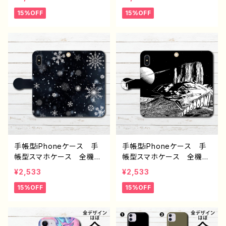
男子 iPhone17/16/15/1
ンズ セクシー かっこい
15%OFF
15%OFF
4/13 タイトル：ネオンに導
い かわいい 高校生 男
かれて J1-9
子 iPhone17/16/15/14/1
3 AQUOS sense 2 3 4
5 Xperia Googlepixel
Galaxy Android ア
ンドロイド ケース スマ
ホカバー 携帯 ハードケ
ース アイフォンケース
おすすめ 人気 クリエイ
ター ノンブランド オリジ
ナル デザイン グッズ タ
イトル：夏空のビニキ J1-9
手帳型iPhoneケース 手
手帳型iPhoneケース 手
帳型スマホケース 全機種
帳型スマホケース 全機種
対応 おしゃれ メンズ
対応 安い かっこいい
¥2,533
¥2,533
レディース 女子 安い
おしゃれ クール メン
15%OFF
15%OFF
おしゃれ 人気 冬 雪
ズ 個性的 おすすめ 人
高校生 男子 iPhone17/
気 クリエイター 高校
16/15/14/13 AQUOS sen
生 男子 iPhone17/16/1
se 4 5 6 Xperia Goo
5/14/13 AQUOS sense