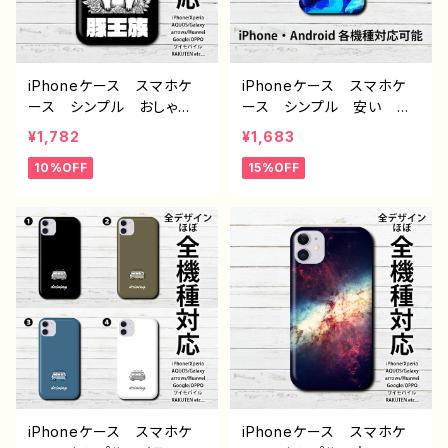
デザイン グッズ タイト
プル スマホケース PART4
ル：エモいスマホケース PA
02 J1-9
RT400 J1-9
iPhoneケース スマホケ
iPhoneケース スマホケ
ース シンプル おしゃ
ース シンプル 安い か
れ 面白い おもしろスマ
っこいい かわいい メン
¥1,782
¥1,683
ホケース イラスト ブ
ズ レディース おしゃ
10%OFF
15%OFF
タ 動物 ゆるかわ ゆる
れ 個性的 おすすめ 動
い ユニーク ネタ系 キ
物 クラゲ 人気 クリエ
ャラクター ほぼ 全機種対
イター 高校生 男子 iP
応 メンズ iPhone15/14/
hone17/16/15/14/13 AQ
13/12/11 AQUOS Xperi
UOS sense 4 5 6 Xper
a Googlepixel Galaxy
ia Googlepixel Galax
Android アンドロイ
y Android アンドロイ
ド おすすめ 個性的 人
ド ケース ノンブランド
気 イラストレーター 絵
オリジナル デザイン グッ
師 クリエイター オリジ
ズ タイトル：海月 J1-9
ナル デザイン グッズ タ
イトル：豚王族（ブラック）
作：んごミック G-6
iPhoneケース スマホケ
iPhoneケース スマホケ