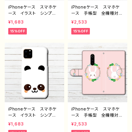
iPhoneケース スマホケ
iPhoneケース スマホケ
ース イラスト シンプ
ース 手帳型 全機種対
ル 安い かっこいい メ
応 おしゃれ かっこい
¥1,683
¥2,533
ンズ おしゃれ 個性的
い 安い メンズ イラス
15%OFF
15%OFF
おすすめ 人気 クリエイ
ト 動物 狼 オオカミ
ター 高校生 男子 iPh
クール 個性的 おすす
one17/16/15/14/13 AQU
め 人気 クリエイター
OS sense 4 5 6 Xperia
高校生 男子 iPhone17/
Googlepixel Galaxy
16/15/14/13 AQUOS sen
Android アンドロイ
se 4 5 6 Xperia Goo
ド ケース ノンブランド
glepixel Galaxy Andr
オリジナル デザイン グッ
oid アンドロイド ケー
ズ タイトル：シンプル スマ
ス ノンブランド オリジナ
ホケース PART523 J1-9
ル デザイン グッズ タイ
トル：Loser to the Moon
J1-9
iPhoneケース スマホケ
iPhoneケース スマホケ
ース イラスト シンプ
ース 手帳型 全機種対
ル 安い 動物 アニマ
応 安い おしゃれ 可愛
¥1,683
¥2,533
ル パンダ ゆるかわ 可
い イラスト 動物 うさ