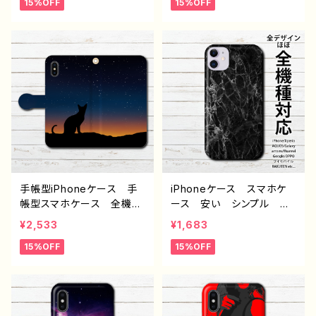
15%OFF
15%OFF
愛い メンズ レディー
ぎ ゆるかわ レディー
ス おもしろスマホケー
ス iPhone17/16/15/14/1
ス 面白いiPhoneケー
3 AQUOS sense 4 5 6
ス ユニーク おしゃれ
Xperia Googlepixel
個性的 おすすめ 人気
Galaxy Android ア
クリエイター iPhone17/1
ンドロイド ケース おすす
6/15/14/13 AQUOS sen
め 人気 クリエイター
se 4 5 6 Xperia Goo
ノンブランド グッズ タイ
glepixel Galaxy Andr
トル：うさぎさん J1-9
oid アンドロイド ケー
ス ノンブランド グッズ
タイトル：パンダ J1-9
手帳型iPhoneケース 手
iPhoneケース スマホケ
帳型スマホケース 全機種
ース 安い シンプル か
対応 安い おしゃれ メ
っこいい おしゃれ かわ
¥2,533
¥1,683
ンズ レディース 大人女
いい クール メンズ レ
15%OFF
15%OFF
子 可愛い かわいい 動
ディース 個性的 おすす
物 猫 ねこ ネコ イラ
め 人気 クリエイター
スト おすすめ 個性的
高校生 男子 iPhone17/
高校生 男子 iPhone17/
16/15/14/13 AQUOS sen
16/15/14/13 AQUOS sen
se 8 9 10 Xperia Goo