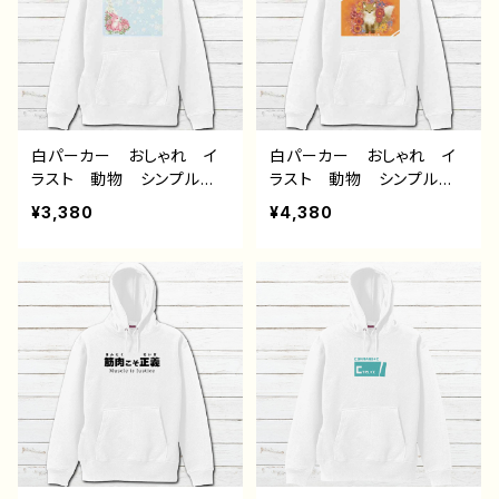
すめ 人気 イラストレー
すめ 人気 イラストレー
ター 絵師 オリジナル
ター 絵師 オリジナル
デザイン グッズ 片面印
デザイン グッズ 片面印
刷 タイトル：夏空と君
刷 タイトル：またね 作：
作：みふる
みふる
白パーカー おしゃれ イ
白パーカー おしゃれ イ
ラスト 動物 シンプル
ラスト 動物 シンプル
うさぎ ウサギ 兎 花
きつね 狐 花柄 綺麗
¥3,380
¥4,380
柄 綺麗 おしゃれ かわ
かわいい 可愛い メン
いい 可愛い メンズ レ
ズ レディース おすす
ディース おすすめ 個性
め 個性的 人気 イラス
的 人気 イラストレータ
トレーター クリエイター
ー クリエイター 絵師
絵師 オリジナル デザイ
オリジナル デザイン グッ
ン グッズ タイトル：COL
ズ タイトル：COLORS：Sn
ORS：Fox and Flowers
ow Rabbit 作：水無月り
作：水無月りい
い