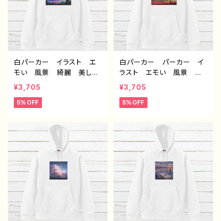
白パーカー イラスト エ
白パーカー パーカー イ
モい 風景 綺麗 美し
ラスト エモい 風景 綺
い 景色 可愛い女の子
麗 美しい 景色 おしゃ
¥3,705
¥3,705
おしゃれ後ろ姿 メンズ レ
れ 可愛い女の子 メン
5%OFF
5%OFF
ディース おすすめ 個性
ズ レディース おすす
的 人気 イラストレータ
め 個性的 人気 イラス
ー クリエイター 絵師
トレーター クリエイター
オリジナル デザイン グッ
絵師 オリジナル デザイ
ズ 片面印刷タイトル：夜明
ン グッズ 片面印刷 タ
けは告げる 作：アナ F-5
イトル：dear 作：アナ F-
5