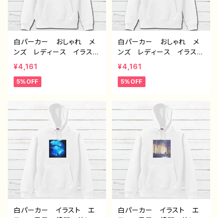
白パーカー おしゃれ メ
白パーカー おしゃれ メ
ンズ レディース イラス
ンズ レディース イラス
ト 風景 綺麗 景色 美
ト 風景 綺麗 景色 美
¥4,161
¥4,161
しい エモい かっこい
しい エモい かっこい
5%OFF
5%OFF
い おすすめ 個性的 人
い おすすめ 個性的 人
気 イラストレーター クリ
気 イラストレーター クリ
エイター 絵師 オリジナ
エイター 絵師 オリジナ
ル デザイン グッズ ：海
ル デザイン グッズ タイ
底洞窟都市 作：J.タネ
トル：水没の九龍城砦 作：
ダ F-5
J.タネダ F-5
白パーカー イラスト エ
白パーカー イラスト エ