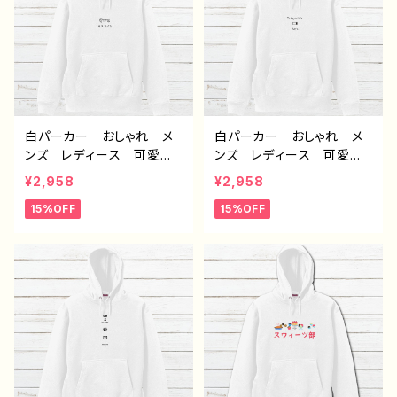
白パーカー おしゃれ メ
白パーカー おしゃれ メ
ンズ レディース 可愛
ンズ レディース 可愛
い ゆるかわ おもしろパ
い ゆるかわ おもしろパ
¥2,958
¥2,958
ーカー おすすめ 個性
ーカー おすすめ 個性
15%OFF
15%OFF
的 面白い ユニーク 人
的 面白い ユニーク 人
気 イラストレーター 絵
気 イラストレーター 絵
師 クリエイター オリジ
師 クリエイター オリジ
ナル デザイン グッズ
ナル デザイン グッズ
片面印刷 タイトル：デザイ
片面印刷 タイトル：デザイ
ンパーカー №655 J1-9
ンパーカー №654 J1-9