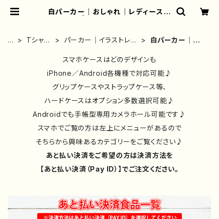
白パーカー｜おしゃれ｜レディース｜
かわいい | iPhoneケース/スマホケ
ース/Tシャツ/おしゃれ/イラストレー
ター/グッズ/人気/後払い/通販｜雑貨
ホ
Tシャ
パーカー｜イラストレー
白パーカー｜おし
屋アリうさ
ー
ツ・ロン
ター作品別｜デザイン
ゃれ｜レディース
ム
T・パー
スマホケースはどのデザインも
｜コラボ｜おしゃれ
｜かわいい
カー
iPhone／Android各機種で対応可能♪
グリップケースやストラップケース等、
ハードケースはオプション多数選択可能♪
Androidでも手帳型専用カメラホール可能です♪
スマホでご覧の方は左上にメニューがあるので
そちらから興味あるカテゴリーをご覧ください♪
あと払い決済をご希望の方は決済方法を
【あと払い決済（Pay ID）】でご注文ください。