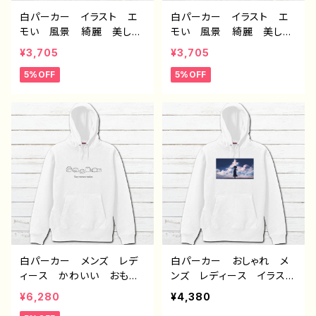
白パーカー イラスト エ
白パーカー イラスト エ
モい 風景 綺麗 美し
モい 風景 綺麗 美し
い 景色 おしゃれ 可愛
い 景色 おしゃれ 可愛
¥3,705
¥3,705
い女の子 メンズ レディ
い女の子 メンズ レディ
5%OFF
5%OFF
ース おすすめ 個性的
ース おすすめ 個性的
人気 イラストレーター
人気 イラストレーター
クリエイター 絵師 オリ
クリエイター 絵師 オリ
ジナル デザイン グッ
ジナル デザイン グッ
ズ 片面印刷タイトル：visi
ズ 片面印刷 タイトル：z
on 作：アナ F-5
ero 作：アナ F-5
白パーカー メンズ レデ
白パーカー おしゃれ メ
ィース かわいい おもし
ンズ レディース イラス
ろパーカー ハリネズミ
ト エモい 可愛い女の
¥6,280
¥4,380
動物 イラスト ゆるか
子 かわいい おしゃれ