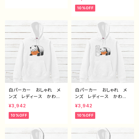
ndroid iPhone17/16/15/
ンダ 動物 ゆるかわ イ
10%OFF
14/13/12/11 Galaxy Xp
ラスト おすすめ 個性
eria GooglePixel AQ
的 面白い ユニーク ゆ
UOS OPPO ワイモバイ
るい ネタ系 人気 イラ
ル etc. 手帳型 全機種
ストレーター クリエイタ
対応
ー 絵師 オリジナル デ
ザイン グッズ 悪いことを
言うパンダ タイトル：もし
もし悪パンダ 作：こさつ
ね G-6
白パーカー おしゃれ メ
白パーカー おしゃれ メ
ンズ レディース かわい
ンズ レディース かわい
い おもしろパーカー パ
い おもしろパーカー パ
¥3,942
¥3,942
ンダ 動物 ゆるかわ イ
ンダ 動物 ゆるかわ イ
10%OFF
10%OFF
ラスト おすすめ 個性
ラスト おすすめ 個性
的 面白い ユニーク ゆ
的 面白い ユニーク ゆ
るい ネタ系 人気 イラ
るい ネタ系 人気 イラ
ストレーター クリエイタ
ストレーター クリエイタ