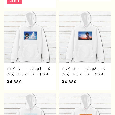
5%OFF
わ おしゃれ おすすめ
服 JK 女子高校生 セ
個性的 人気 イラストレ
ーラー服 プリッツスカー
ーター クリエイター 絵
ト 黒髪 ボブヘア ショ
師 オリジナル デザイ
ートカット 風景 綺麗
ン グッズ 片面印刷 タ
景色 美しい ノスタルジ
イトル：ハリネズミスウェット
ック 個性的 おすすめ
プルオーバーパーカー
人気 イラストレーター
作：Hanami F-5
絵師 オリジナル デザイ
ン グッズ 片面印刷 タ
イトル：群青 作：みふる
白パーカー おしゃれ メ
白パーカー おしゃれ メ
ンズ レディース イラス
ンズ レディース イラス
ト エモい 可愛い女の
ト エモい 可愛い女の
¥4,380
¥4,380
子 かわいい おしゃれ
子 かわいい おしゃれ
服 JK 女子高校生 セ
服 JK 女子高校生 セ
ーラー服 黒髪 ボブヘ
ーラー服 黒髪 ボブヘ
ア ショートカット 風景
ア ショートカット 風景
綺麗 景色 美しい ノス
綺麗 景色 美しい ノス
タルジック 個性的 おす
タルジック 個性的 おす