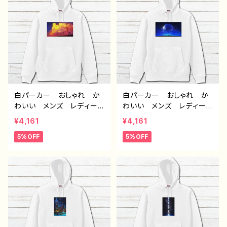
ー 絵師 オリジナル デ
ー 絵師 オリジナル デ
ザイン グッズ 悪いことを
ザイン グッズ 悪いことを
言うパンダ タイトル：たい
言うパンダ タイトル：たい
やき悪パンダ 作：こさつ
やき悪パンダ セリフ付き
ね G-6
作：こさつね G-6
白パーカー おしゃれ か
白パーカー おしゃれ か
わいい メンズ レディー
わいい メンズ レディー
ス イラスト 風景 綺
ス イラスト 風景 綺
¥4,161
¥4,161
麗 景色 美しい エモ
麗 景色 美しい エモ
5%OFF
5%OFF
い かっこいい おすす
い かっこいい おすす
め 個性的 人気 イラス
め 個性的 人気 イラス
トレーター クリエイター
トレーター クリエイター
絵師 オリジナル デザイ
絵師 オリジナル デザイ
ン グッズ タイトル：赤の
ン グッズ タイトル：第２
入道雲 作：J.タネダ F-5
の故郷 作：J.タネダ F-5