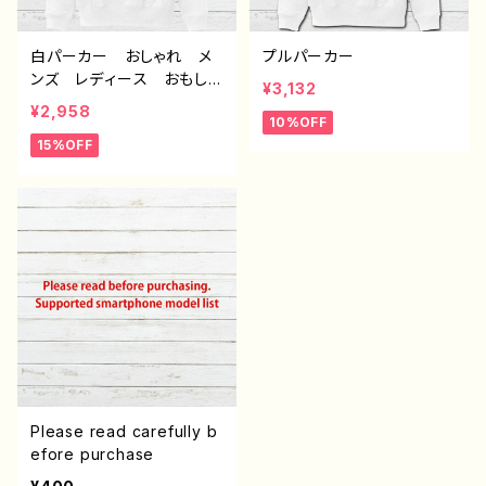
白パーカー おしゃれ メ
プルパーカー
ンズ レディース おもしろ
¥3,132
パーカー おすすめ 個性
¥2,958
10%OFF
的 面白い ユニーク 人
15%OFF
気 イラストレーター 絵
師 クリエイター オリジ
ナル デザイン グッズ
片面印刷 ノンブランド タ
イトル：デザインパーカー
№653 J1-9
Please read carefully b
efore purchase