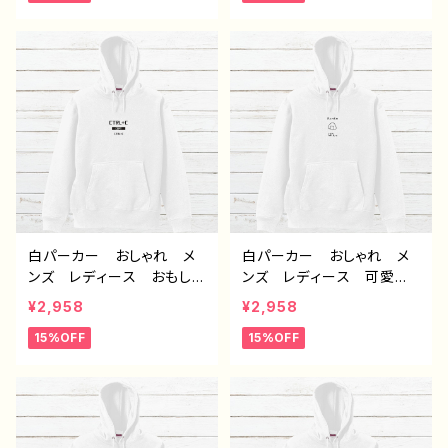
師 クリエイター オリジ
師 クリエイター オリジ
ナル デザイン グッズ
ナル デザイン グッズ
片面印刷 ノンブランド タ
片面印刷 タイトル：デザイ
イトル：デザインパーカー
ンパーカー №658 J1-9
№659 J1-9
白パーカー おしゃれ メ
白パーカー おしゃれ メ
ンズ レディース おもしろ
ンズ レディース 可愛
パーカー おすすめ 個性
い ゆるかわ おもしろパ
¥2,958
¥2,958
的 面白い ユニーク 人
ーカー おすすめ 個性
15%OFF
15%OFF
気 イラストレーター 絵
的 面白い ユニーク 人
師 クリエイター オリジ
気 イラストレーター 絵
ナル デザイン グッズ
師 クリエイター オリジ
片面印刷 タイトル：デザイ
ナル デザイン グッズ
ンパーカー №657 J1-9
片面印刷 タイトル：デザイ
ンパーカー №656 J1-9