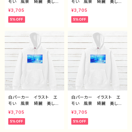
モい 風景 綺麗 美し
モい 風景 綺麗 美し
い 景色 おしゃれ 可愛
い 景色 おしゃれ 可愛
¥3,705
¥3,705
い女の子 メンズ レディ
い女の子 メンズ レディ
5%OFF
5%OFF
ース おすすめ 個性的
ース おすすめ 個性的
人気 イラストレーター
人気 イラストレーター
クリエイター 絵師 オリ
クリエイター 絵師 オリ
ジナル デザイン グッ
ジナル デザイン グッ
ズ 片面印刷 タイトル：海
ズ 片面印刷 タイトル：消
に還る 作：アナ F-5
えてしまわないように 作：
アナ F-5
白パーカー イラスト エ
白パーカー イラスト エ
モい 風景 綺麗 美し
モい 風景 綺麗 美し
い 景色 おしゃれ 可愛
い 景色 おしゃれ 可愛
¥3,705
¥3,705
い女の子 メンズ レディ
い女の子 メンズ レディ
5%OFF
5%OFF
ース おすすめ 個性的
ース おすすめ 個性的
人気 イラストレーター
人気 イラストレーター