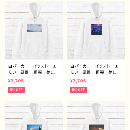
クリエイター 絵師 オリ
クリエイター 絵師 オリ
ジナル デザイン グッ
ジナル デザイン グッ
ズ 片面印刷 タイトル：消
ズ 片面印刷 タイトル：
えてしまわないように 作：
星々の帰る場所 作：ア
アナ F-5
ナ F-5
白パーカー イラスト エ
白パーカー イラスト エ
モい 風景 綺麗 美し
モい 風景 綺麗 美し
い 景色 おしゃれ 可愛
い 景色 おしゃれ 可愛
¥3,705
¥3,705
い女の子 メンズ レディ
い女の子 メンズ レディ
5%OFF
5%OFF
ース おすすめ 個性的
ース おすすめ 個性的
人気 イラストレーター
人気 イラストレーター
クリエイター 絵師 オリ
クリエイター 絵師 オリ
ジナル デザイン グッ
ジナル デザイン グッ
ズ 片面印刷 タイトル：斑
ズ 片面印刷 タイトル：氷
雪 作：アナ F-5
の記憶 作：アナ F-5