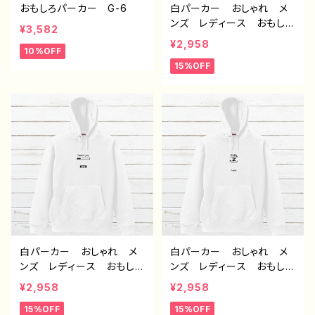
おもしろパーカー G-6
白パーカー おしゃれ メ
ンズ レディース おもしろ
¥3,582
パーカー おすすめ 個性
¥2,958
10%OFF
的 面白い ユニーク 人
15%OFF
気 イラストレーター 絵
師 クリエイター オリジ
ナル デザイン グッズ
片面印刷 ノンブランド タ
イトル：デザインパーカー
№660 J1-9
白パーカー おしゃれ メ
白パーカー おしゃれ メ
ンズ レディース おもしろ
ンズ レディース おもしろ
パーカー おすすめ 個性
パーカー おすすめ 個性
¥2,958
¥2,958
的 面白い ユニーク 人
的 面白い ユニーク 人
15%OFF
15%OFF
気 イラストレーター 絵
気 イラストレーター 絵