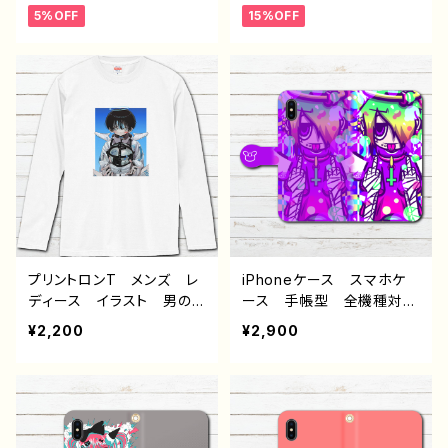
5%OFF
15%OFF
3/12/11 AQUOS Xperi
個性的 イラストレータ
a Googlepixel Galaxy
ー クリエイター 絵師
Android 人気 オリジ
デザイン コラボ ネタTシ
ナル デザイン グッズ
ャツ オリジナル デザイ
個性的 おすすめ クリエ
ン グッズ タイトル：林檎
イター イラストレーター
とハリネズミTシャツ 作：H
絵師 タイトル：蝶々とハリ
anami B-2
ネズミスマホケース 作：H
anami F-5
プリントロンT メンズ レ
iPhoneケース スマホケ
ディース イラスト 男の
ース 手帳型 全機種対
子 イケメン ショタ サッ
応 イラスト 可愛い女の
¥2,200
¥2,900
カー 少年 かわいい か
子 おしゃれ服 かっこい
っこいい エモい 黒髪
い女子 エモい ゆめかわ
個性的 おすすめ 人気
いい ゆるかわ ゆるい
イラストレーター 絵師
ポップ 動物 オリジナル
オリジナル デザイン グッ
キャラクター レディース
ズ 白 長袖Tシャツ ロ
女子 iPhone15/14/13/12