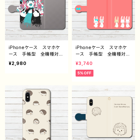
ングTシャツ タイトル：病
AQUOS sense 4 5 6
弱天使蹴球部 作：風邪早
Xperia Googlepixel A
僕（ぼく）
ndroid アンドロイド ケ
ース 個性的 おすすめ
病みかわいい メンヘラ
ヤンデレ ピアス 人気
イラストレーター クリエイ
iPhoneケース スマホケ
iPhoneケース スマホケ
ター 絵師 グッズ タイ
ース 手帳型 全機種対
ース 手帳型 全機種対
トル：HEAVEN FXXER
応 イラスト 可愛い女の
応 おしゃれ かわいい
¥2,980
¥3,740
作：プラネ
子 おしゃれ服 かっこい
動物 イラスト うさぎ
5%OFF
い女子 エモい クール
シンプル 可愛い ゆるか
ロック セクシー メン
わ 大人女子 レディー
ズ レディース 女子 iPh
ス iPhone17/16/15/14/1
one15/14/13/12/11 AQU
3/12/11 AQUOS Xperi
OS sense 4 5 6 Xperia
a Googlepixel Galaxy
Googlepixel Galaxy
Android 人気 オリジ
Android アンドロイ
ナル デザイン グッズ
ド ケース 個性的 おす
おすすめ 個性的 人気
すめ ツインテール ピア
イラストレーター クリエイ
ス 人気 イラストレータ
ター 絵師 Android ア
ー クリエイター 絵師
ンドロイド ケース タイト