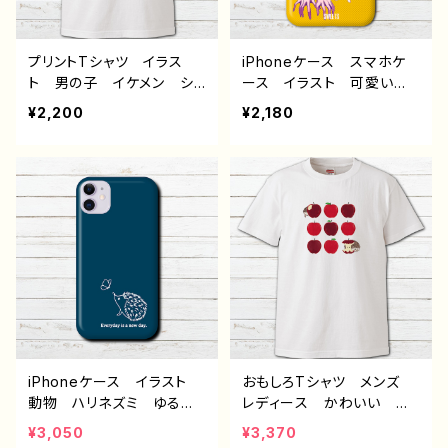
青 作：Hanami F-5
F-5
プリントTシャツ イラス
iPhoneケース スマホケ
ト 男の子 イケメン ショ
ース イラスト 可愛い女
タ サッカー 少年 かわ
の子 おしゃれ服 かっこ
¥2,200
¥2,180
いい かっこいい エモ
いい女子 エモい セクシ
い おしゃれ 黒髪 メン
ー メンズ レディース
ズ レディース 個性的
女子 iPhone15/14/13/12/
おすすめ 人気 イラスト
11 AQUOS sense 4 5 6
レーター 絵師 クリエイ
Xperia Googlepixel
ター 白 半袖シャツ デ
Android アンドロイ
ザイン コラボ オリジナ
ド ケース 個性的 おす
ル デザイン グッズ タイ
すめ 銀髪 ツインテー
トル：病弱天使蹴球部 作：
ル 生足 ワンピース 人
風邪早僕（ぼく）
気 イラストレーター クリ
エイター 絵師 オリジナ
ル デザイン グッズ タイ
トル：SWEETS 作：赤ZU
iPhoneケース イラスト
おもしろTシャツ メンズ
KIN
動物 ハリネズミ ゆるか
レディース かわいい 面
わ 大人女子 レディー
白Tシャツ ハリネズミ 動
¥3,050
¥3,370
ス iPhone17/16/15/14/1
物 イラスト おすすめ