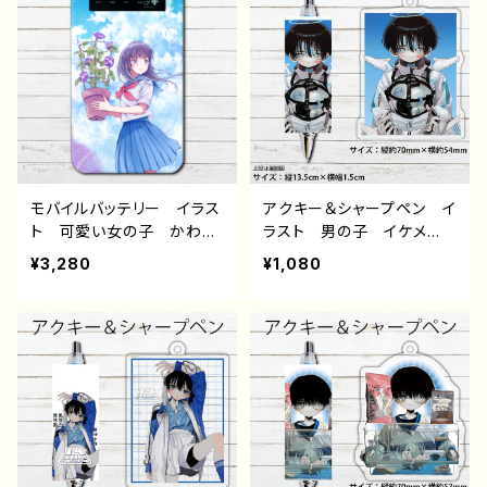
ーター クリエイター 絵
Xperia Googlepixel
師 オリジナル デザイ
Galaxy Android アンド
ン グッズ Android ア
ロイド ケース 個性的
ンドロイド ケース タイト
おすすめ JK 女子高校
ル：春が奏でる 作：ミナ
生 セーラー服 プリッツ
ミ E-4
スカート ロングヘア 人
気 イラストレーター 絵
師 クリエイター オリジ
ナル デザイン グッズ タ
モバイルバッテリー イラス
アクキー＆シャープペン イ
イトル：夏について 作：う
ト 可愛い女の子 かわい
ラスト 男の子 イケメ
なぎ団子
い おしゃれ服 エモい
ン ショタ サッカー 黒
¥3,280
¥1,080
風景 綺麗 美しい 景
髪 少年 かわいい かっ
色 ノスタルジック 花
こいい エモい おしゃ
朝顔 おすすめ iPhone
れ 個性的 おすすめ 人
軽量 小さい 女子 レ
気 イラストレーター 絵
ディース 男性 メンズ
師 クリエイター オリジ
個性的 JK 女子高校
ナル デザイン グッズ タ
生 セーラー服 プリッツ
イトル：病弱天使蹴球部
スカート ロングヘア 人
作：風邪早僕（ぼく）
気 イラストレーター クリ
エイター 絵師 オリジナ