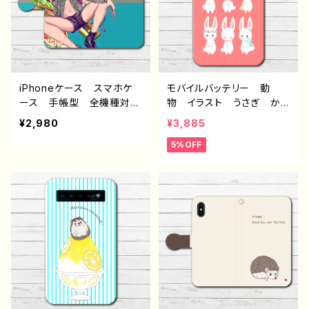
すめ 生足 人気 イラス
ndroid アンドロイド ケ
トレーター クリエイター
ース 個性的 おすすめ
絵師 オリジナル デザイ
銀髪 ショートカット ボブ
ン グッズ タイトル：JUN
ヘア 生足 人気 イラス
K FOOD 作：赤ZUKIN
トレーター クリエイター
絵師 オリジナル デザイ
iPhoneケース スマホケ
モバイルバッテリー 動
ン グッズ タイトル：MEL
ース 手帳型 全機種対
物 イラスト うさぎ か
ON SODA 作：赤ZUKIN
応 イラスト 可愛い女の
わいい おしゃれ ゆるか
¥2,980
¥3,885
子 おしゃれ服 かっこい
わ iPhone 軽量 小さ
5%OFF
い女子 エモい セクシ
い 女性 個性的 人気
ー メンズ レディース
イラストレーター クリエイ
女子 iPhone15/14/13/12/
ター 絵師 充電器 タイ
11 AQUOS sense 4 5 6
トル：うさぎいっぱい 作：H
Xperia Googlepixel
anami F-5
Android アンドロイ
ド ケース 個性的 おす
すめ 生足 人気 イラス
トレーター クリエイター
絵師 オリジナル デザイ
ン グッズ タイトル：JUN
K FOOD 作：赤ZUKIN