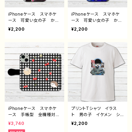
iPhoneケース スマホケ
iPhoneケース スマホケ
ース 可愛い女の子 かっ
ース 可愛い女の子 かっ
こいい女子 イラスト おし
こいい女子 イラスト おし
¥2,200
¥2,200
ゃれ服 iPhone15/14/13/1
ゃれ服 iPhone15/14/13/1
2/11 AQUOS Xperia
2/11 AQUOS Xperia
Googlepixel Galaxy
Googlepixel Galaxy
Android アンドロイド
Android アンドロイド
ケース エモい ピアス
ケース 猫耳 ネコミミ
ゴシック ポップ ツインテ
ケモ耳 ケモミミ 単眼
ール 魔法少女 メンヘ
黒髪 ショートヘア ショ
ラ ヤンデレ 病みかわい
ートカット 生足 おすす
い おすすめ 個性的 人
め 個性的 人気 イラス
気 イラストレーター 絵
トレーター 絵師 クリエ
師 クリエイター オリジ
イター オリジナル デザ
ナル デザイン グッズ タ
イン グッズ タイトル：mi
イトル：? 作：プラネ
dnight cat 作：プラネ
iPhoneケース スマホケ
プリントTシャツ イラス
タイトル：midnight cat
ース 手帳型 全機種対
ト 男の子 イケメン ショ
作：プラネ
応 おしゃれ ハリネズ
タ 少年 かわいい かっ
¥3,740
¥2,200
ミ 動物 イラスト シン
こいい エモい おしゃ