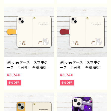
わ iPhone15/14/13/12/11
ンプル ゆるかわ iPhone
AQUOS Xperia Goo
15/14/13/12/11 AQUOS
glepixel Galaxy Andr
Xperia Googlepixel
oid 人気 オリジナル
Galaxy Android 人
デザイン グッズ 個性
気 オリジナル デザイ
的 おすすめ クリエイタ
ン グッズ 個性的 おす
ー イラストレーター 絵
すめ クリエイター イラス
師 タイトル：さくらんぼと
トレーター 絵師 タイト
ハリネズミ手帳型スマホケ
ル：小動物いっぱい手帳型
ース（イエロー） 作：Hana
スマホケース（グリーン）
mi F-5
作：Hanami F-5
iPhoneケース スマホケ
iPhoneケース スマホケ
ース 手帳型 全機種対
ース 手帳型 全機種対
応 おしゃれ 動物 イラ
応 おしゃれ 動物 イラ
¥3,740
¥3,740
スト ハリネズミ チンチ
スト ハリネズミ チンチ
5%OFF
5%OFF
ラ リス ハムスター シ
ラ リス ハムスター シ
ンプル ゆるかわ iPhone
ンプル ゆるかわ iPhone
15/14/13/12/11 AQUOS
15/14/13/12/11 AQUOS
Xperia Googlepixel
Xperia Googlepixel
Galaxy Android 人
Galaxy Android 人
気 オリジナル デザイ
気 オリジナル デザイ