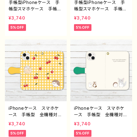
く）
手帳型iPhoneケース 手
手帳型iPhoneケース 手
帳型スマホケース 手帳
帳型スマホケース 手帳
型 全機種対応 おしゃ
型 全機種対応 おしゃ
¥3,740
¥3,740
れ かわいい 動物 イラ
れ かわいい 動物 イラ
5%OFF
5%OFF
スト シンプル パンダ
スト シンプル トイプード
ゆるかわ iPhone15/14/1
ル 犬 ハリネズミ ゆる
3/12/11 AQUOS Xperi
かわ iPhone15/14/13/12/
a Googlepixel Galaxy
11 AQUOS Xperia G
Android 人気 オリジ
ooglepixel Galaxy An
ナル デザイン グッズ
droid 人気 オリジナ
個性的 おすすめ クリエ
ル デザイン グッズ 個
イター イラストレーター
性的 おすすめ クリエイ
絵師 タイトル：ポケットパ
ター イラストレーター
ンダ 作：Hanami F-5
絵師 タイトル：トイプード
ルとハリネズミ手帳型スマ
ホケース（グリーン） 作：H
anami F-5
iPhoneケース スマホケ
iPhoneケース スマホケ
ース 手帳型 全機種対
ース 手帳型 全機種対
応 おしゃれ ハリネズ
応 おしゃれ 動物 イラ
¥3,740
¥3,740
ミ 動物 イラスト シン
スト ハリネズミ チンチ
5%OFF
5%OFF
プル かわいい ゆるか
ラ リス ハムスター シ