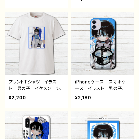
ndroid iPhone17/16/15/
ケメン ショタ サッカー
14/13/12/11 Galaxy Xp
少年 かっこいい iPhone
eria GooglePixel AQ
11 Pro Max iPhone5/6/
UOS OPPO ワイモバイ
6s/7/8 おすすめ 個性
ル etc. 手帳型 全機種
的 人気 イラストレータ
対応
ー クリエイター 絵師
（iPhoneシリーズのみ対
応・iPhonePlus非対応）
タイトル：病弱天使蹴球部
作：風邪早僕（ぼく）
プリントTシャツ イラス
iPhoneケース スマホケ
ト 男の子 イケメン ショ
ース イラスト 男の子
タ 少年 かわいい かっ
イケメン ショタ サッカ
¥2,200
¥2,180
こいい エモい おしゃ
ー 少年 かわいい かっ
れ 黒髪 メンズ レディ
こいい エモい おしゃ
ース 個性的 おすすめ
れ iPhone15/14/13/12/11
人気 イラストレーター
AQUOS sense 4 5 6
絵師 クリエイター 白
Xperia Googlepixel A
半袖シャツ デザイン コ
ndroid アンドロイド ケ