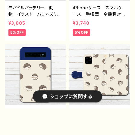
モバイルバッテリー 動
iPhoneケース スマホケ
物 イラスト ハリネズミ
ース 手帳型 全機種対
可愛い かわいい おしゃ
応 おしゃれ 動物 イラ
¥3,885
¥3,740
れ ゆるかわ iPhone
スト ハリネズミ ゆるか
5%OFF
5%OFF
軽量 小さい 女性 男
わ シンプル 可愛い か
性 おすすめ 個性的 人
わいい iPhone15/14/13/1
気 イラストレーター クリ
2/11 AQUOS Xperia
エイター 絵師 充電器
Googlepixel Galaxy i
タイトル：レモンハリネズ
Phone5/6/6s/7/8 おす
ミ 作：Hanami F-5
すめ 個性的 人気 イラ
ストレーター クリエイタ
ー 絵師 オリジナル デ
ザイン グッズ Android
アンドロイド ケース タ
ショップに質問する
イトル：幸せハリネズミ 手帳
型iPhone,Androidケー
ス パターン1 作：Hanam
モバイルバッテリー 動
iPhoneケース スマホケ
i F-5
物 イラスト ハリネズミ
ース 手帳型 全機種対
ゆるかわ 可愛い かわい
応 おしゃれ 動物 イラ
¥3,885
¥3,740
い iPhone 軽量 小さ
スト ハリネズミ ゆるか