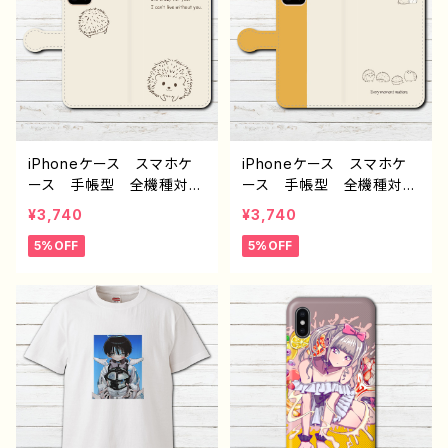
QUOS sense 4 5 6 Xp
ン グッズ 個性的 Andr
eria OPPO BASIO A
oid アンドロイド ケー
ndroid アンドロイド ケ
ス クリエイター イラスト
ース 個性的 おすすめ
レーター 絵師 タイトル：
病みかわいい メンヘラ
ハグハリネズミ 水色 作：
ヤンデレ ピアス タイ
Hanami F-5
ツ 人気 イラストレータ
ー クリエイター 絵師
iPhoneケース スマホケ
iPhoneケース スマホケ
グッズ タイトル：PUNK☆P
ース 手帳型 全機種対
ース 手帳型 全機種対
ANDA 作：プラネ
応 おしゃれ ハリネズ
応 ハリネズミ 動物 イ
¥3,740
¥3,740
ミ 動物 イラスト シン
ラスト ゆるかわ おしゃ
5%OFF
5%OFF
プル かわいい ゆるか
れ かわいい 大人女子
わ 大人女子 レディー
レディース iPhone17/16/
ス iPhone17/1615/14/13
15/14/13/12/11 AQUOS
AQUOS Xperia Goo
Xperia Googlepixel
glepixel Galaxy Andr
Galaxy おすすめ 個性
oid 人気 オリジナル
的 人気 イラストレータ
デザイン グッズ 個性
ー クリエイター 絵師
的 おすすめ クリエイタ
オリジナル デザイン グッ
ー イラストレーター 絵
ズ タイトル：横並びハリネ
師 タイトル：ハリネズミ
ズミ 黄色 作：Hanami