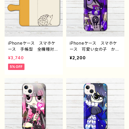
ン グッズ 個性的 おす
ン グッズ 個性的 おす
すめ クリエイター イラス
すめ クリエイター イラス
トレーター 絵師 タイト
トレーター 絵師 タイト
ル：小動物いっぱい手帳型
ル：小動物いっぱい手帳型
スマホケース（イエロー）
スマホケース（レッド） 作：
作：Hanami F-5
Hanami F-5
iPhoneケース スマホケ
iPhoneケース スマホケ
ース 手帳型 全機種対
ース 可愛い女の子 かっ
応 おしゃれ 動物 イラ
こいい女子 イラスト おし
¥3,740
¥2,200
スト ハリネズミ シンプ
ゃれ iPhone15/14/13/12/
5%OFF
ル ゆるかわ iPhone15/1
11 AQUOS Xperia G
4/13/12/11 AQUOS Xp
ooglepixel Galaxy An
eria Googlepixel Gal
droid アンドロイド ケー
axy Android 人気 オ
ス ポップ タトゥー おす
リジナル デザイン グッ
すめ 個性的 人気 イラ
ズ 個性的 おすすめ ク
ストレーター 絵師 クリ
リエイター イラストレータ
エイター オリジナル デ
ー 絵師 タイトル：ハリネ
ザイン グッズ タイトル：P
ズミ手帳型スマホケース
URPLE DEVIL 作：プラネ
作：Hanami F-5