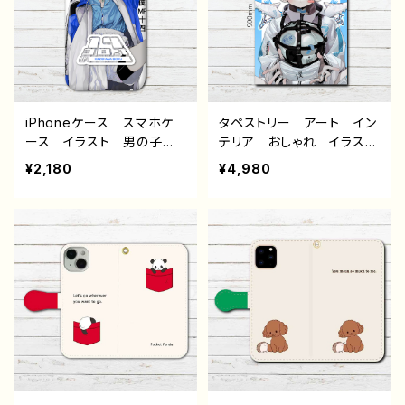
ラボ オリジナル デザイ
ース 個性的 おすすめ
ン グッズ タイトル：風邪
黒髪 人気 イラストレー
引きサッカー部 作：風邪
ター クリエイター 絵
早僕（ぼく）
師 オリジナル デザイ
ン グッズ タイトル：病弱
天使蹴球部 作：風邪早僕
（ぼく）
iPhoneケース スマホケ
タペストリー アート イン
ース イラスト 男の子
テリア おしゃれ イラス
イケメン ショタ 少年 メ
ト 男の子 可愛い かわ
¥2,180
¥4,980
ンズ かわいい かっこい
いい イケメン ショタ サ
い エモい おしゃれ iPh
ッカー 少年 おすすめ
one15/14/13/12/11 AQU
個性的 エモい 黒髪 人
OS sense 4 5 6 Xperia
気 イラストレーター クリ
Googlepixel Android
エイター 絵師 タイトル：
アンドロイド ケース
病弱天使蹴球部 作：風邪
個性的 おすすめ 黒髪
早ぼく（僕）
人気 イラストレーター
クリエイター 絵師 オリ
ジナル デザイン グッ
ズ タイトル：風邪引きサッ
カー部 作：風邪早僕（ぼ