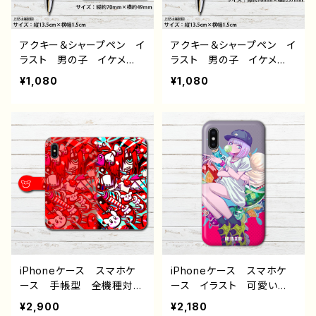
ル デザイン グッズ 充
電器 タイトル：夏につい
て 作：うなぎ団子
アクキー＆シャープペン イ
アクキー＆シャープペン イ
ラスト 男の子 イケメ
ラスト 男の子 イケメ
ン ショタ サッカー 黒
ン ショタ 黒髪 少年
¥1,080
¥1,080
髪 少年 かわいい かっ
かわいい かっこいい エ
こいい エモい おしゃ
モい 動物 おしゃれ 個
れ 個性的 おすすめ 人
性的 おすすめ 人気 イ
気 イラストレーター 絵
ラストレーター 絵師 ク
師 クリエイター オリジ
リエイター オリジナル デ
ナル デザイン グッズ タ
ザイン グッズ タイトル：
イトル：風邪引きサッカー
ハムスター 作：風邪早僕
部 作：風邪早僕（ぼく）
（ぼく）
iPhoneケース スマホケ
iPhoneケース スマホケ
ース 手帳型 全機種対
ース イラスト 可愛い女
応 イラスト 可愛い女の
の子 おしゃれ服 かっこ
¥2,900
¥2,180
子 おしゃれ服 かっこい
いい女子 エモい クー