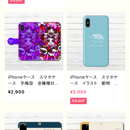
5%OFF
プル かわいい ゆるか
れ 黒髪 メンズ レディ
わ iPhone15/14/13/12/11
ース 個性的 おすすめ
AQUOS Xperia Goo
人気 イラストレーター
glepixel Galaxy Andr
絵師 クリエイター 白
oid 人気 オリジナル
半袖シャツ デザイン コ
デザイン グッズ 個性
ラボ オリジナル デザイ
的 おすすめ クリエイタ
ン グッズ タイトル：ハム
ー イラストレーター 絵
スター 作：風邪早僕（ぼ
師 タイトル：さくらんぼと
く）
ハリネズミ手帳型スマホケ
ース 作：Hanami F-5
iPhoneケース スマホケ
iPhoneケース スマホケ
ース 手帳型 全機種対
ース イラスト 動物 ハ
応 イラスト 可愛い女の
リネズミ シンプル おしゃ
¥2,900
¥3,050
子 おしゃれ服 かっこい
れ かわいい ゆるかわ
5%OFF
い女子 エモい ゆめかわ
大人女子 レディース iP
いい ゆるかわ ゆるい
hone17/16/15/14/13/12/11
ポップ 動物 オリジナル
AQUOS Xperia Goo
キャラクター レディース
glepixel Galaxy 人
女子 iPhone13/12/11 A
気 オリジナル デザイ