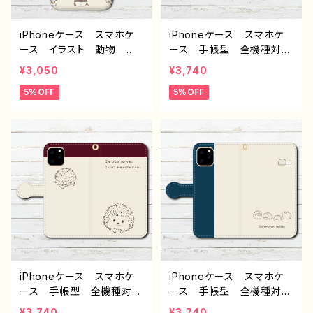
オリジナル デザイン グッ
ル：うさぎいっぱい♪手帳型
ズ タイトル：FUCK-Mint
iPhone,Androidケース
iPhoneケース スマホケ
iPhoneケース スマホケ
- 作：赤ZUKIN
作：Hanami F-5
ース イラスト 動物 ハ
ース 手帳型 全機種対
リネズミ ゆるかわ シン
応 おしゃれ 動物 イラ
¥3,050
¥3,740
プル 大人女子 レディー
スト ハリネズミ シンプ
5%OFF
5%OFF
ス iPhone17/16/15/14/1
ル おしゃれ かわいい
3/12/11 AQUOS Xperi
ゆるかわ 大人女子 レデ
a Googlepixel Galaxy
ィース iPhone17/16/15/1
個性的 Android アン
4/13/12/11 AQUOS Xp
ドロイド ケース おすす
eria Googlepixel Gal
め 人気 クリエイター
axy 人気 オリジナル
イラストレーター 絵師
デザイン グッズ スマホ
オリジナル デザイン グッ
カバー iPhone 携帯
ズ タイトル：ハリネズミい
カバー おすすめ 個性
っぱい（ベージュ） 作：Ha
的 人気 イラストレータ
nami F-5
ー クリエイター 絵師
Android アンドロイド
ケース タイトル：ハリネズ
iPhoneケース スマホケ
iPhoneケース スマホケ
ミ 青 作：Hanami F-5
ース 手帳型 全機種対
ース 手帳型 全機種対
応 おしゃれ 動物 イラ
応 動物 イラスト ハリ
¥3,740
¥3,740