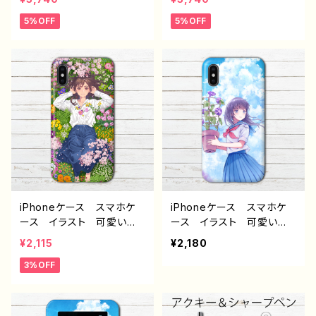
スト シンプル ハリネズ
ネズミ 動物 シンプル
5%OFF
5%OFF
ミ かわいい ゆるかわ
かわいい ゆるかわ 大人
大人女子 レディース iP
女子 レディース iPhone
hone17/16/15/14/13/12/11
17/16/15/14/13 AQUOS
AQUOS Xperia Goo
Xperia Googlepixel
glepixel Galaxy Andr
Galaxy Android 人
oid 人気 オリジナル
気 オリジナル デザイ
デザイン グッズ 個性
ン グッズ 個性的 おす
的 おすすめ クリエイタ
すめ クリエイター イラス
ー イラストレーター 絵
トレーター 絵師 タイト
師 タイトル：ハリネズミ
ル：横並びハリネズミ 青
赤 作：Hanami F-5
作：Hanami F-5
iPhoneケース スマホケ
iPhoneケース スマホケ
ース イラスト 可愛い女
ース イラスト 可愛い女
の子 おしゃれ服 花柄
の子 かわいい おしゃれ
¥2,115
¥2,180
アニメ塗り iPhone15/14/
服 エモい 風景 綺麗
3%OFF
13/12/11 AQUOS Xperi
美しい 景色 ノスタルジ
a Googlepixel iPhon
ック メンズ レディース
e5/6/6s/7/8 おすすめ
女子 iPhone15/14/13/12
個性的 人気 イラストレ
AQUOS sense 4 5 6