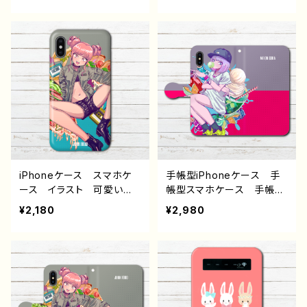
い女子 エモい ゆめかわ
ル セクシー メンズ レ
いい ゆるかわ ゆるい
ディース 女子 iPhone1
ポップ 動物 オリジナル
5/14/13/12/11 AQUOS s
キャラクター レディース
ense 4 5 6 Xperia Go
女子 iPhone13/12/11 A
oglepixel Android ア
QUOS sense 4 5 6 Xp
ンドロイド ケース 個性
eria OPPO BASIO A
的 おすすめ 銀髪 ショ
ndroid アンドロイド ケ
ートカット ボブヘア 生
ース 個性的 おすすめ
足 人気 イラストレータ
病みかわいい メンヘラ
ー クリエイター 絵師
ヤンデレ ピアス タイ
オリジナル デザイン グッ
ツ 人気 イラストレータ
ズ タイトル：MELON SOD
iPhoneケース スマホケ
手帳型iPhoneケース 手
ー クリエイター 絵師
A 作：赤ZUKIN
ース イラスト 可愛い女
帳型スマホケース 手帳
グッズ タイトル：HEAVEN
の子 おしゃれ服 かっこ
型 全機種対応 イラス
¥2,180
¥2,980
HEART 作：プラネ
いい女子 エモい セクシ
ト 可愛い女の子 おしゃ
ー メンズ レディース
れ服 かっこいい女子 エ
女子 iPhone15/14/13/12/
モい クール セクシー
11 AQUOS sense 4 5 6
メンズ レディース 女
Xperia Googlepixel
子 iPhone15/14/13/12/11
Android アンドロイ
AQUOS sense 4 5 6
ド ケース 個性的 おす
Xperia Googlepixel A