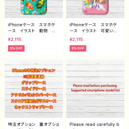
ル：宝石と虫 作：ミナミ
E-4
iPhoneケース スマホケ
iPhoneケース スマホケ
ース イラスト 動物 お
ース イラスト 可愛い女
しゃれ iPhone15/14/13/1
の子 かっこいい女子 ア
¥2,115
¥2,115
2/11 AQUOS Xperia
ニメ塗り かわいい エモ
3%OFF
3%OFF
Googlepixel Galaxy i
い iPhone15/14/13/12/11
Phone5/6/6s/7/8/X お
AQUOS Xperia Goo
すすめ 個性的 人気 イ
glepixel Galaxy iPho
ラストレーター クリエイタ
ne5/6/6s/7/8 おすす
ー 絵師 オリジナル デ
め 個性的 人気 イラス
ザイン グッズ Android
トレーター クリエイター
アンドロイド ケース タ
絵師 オリジナル デザイ
イトル：虫と宝石 作：ミナ
ン グッズ Android ア
ミ E-4
ンドロイド ケース タイト
ル：インディアンガール
作：ミナミ E-4
特注オプション 裏オプショ
Please read carefully b