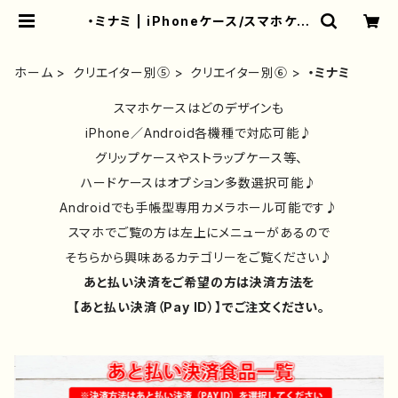
・ミナミ | iPhoneケース/スマホケー
ス/Tシャツ/おしゃれ/イラストレータ
ー/グッズ/人気/後払い/通販｜雑貨屋
アリうさ
ホーム
クリエイター別⑤
クリエイター別⑥
・ミナミ
スマホケースはどのデザインも
iPhone／Android各機種で対応可能♪
グリップケースやストラップケース等、
ハードケースはオプション多数選択可能♪
Androidでも手帳型専用カメラホール可能です♪
スマホでご覧の方は左上にメニューがあるので
そちらから興味あるカテゴリーをご覧ください♪
あと払い決済をご希望の方は決済方法を
【あと払い決済（Pay ID）】でご注文ください。