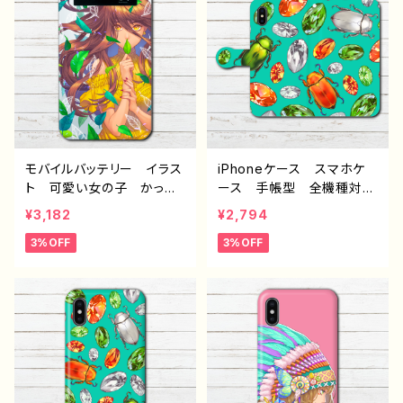
s/7/8 おすすめ 個性
的 人気 イラストレータ
的 人気 イラストレータ
ー クリエイター 絵師
ー クリエイター 絵師
オリジナル デザイン グッ
オリジナル デザイン グッ
ズ タイトル：クリスタル
ズ Android アンドロイ
作：ミナミ E-4
ド ケース タイトル：情
熱 作：ミナミ E-4
モバイルバッテリー イラス
iPhoneケース スマホケ
ト 可愛い女の子 かっこ
ース 手帳型 全機種対
いい女子 おしゃれ 綺
応 おしゃれ メンズ イラ
¥3,182
¥2,794
麗 アニメ塗り 女性 男
スト iPhone15/14/13/12/
3%OFF
3%OFF
性 iPhone 軽量 小さ
11 AQUOS Xperia G
い おすすめ 個性的 人
ooglepixel Galaxy iP
気 イラストレーター クリ
hone5/6/6s/7/8 ケー
エイター 絵師 オリジナ
ス コガネムシ おすす
ル デザイン グッズ 充
め 個性的 人気 イラス
電器 タイトル：緑舞い散
トレーター クリエイター
る 作：ミナミ E-4
絵師 オリジナル デザイ
ン グッズ Android ア
ンドロイド ケース タイト