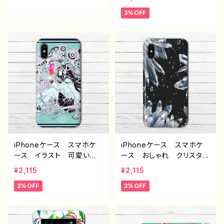
ndroid iPhone17/16/15/
アニメ塗り iPhone15/14/
3%OFF
14/13/12/11 Galaxy Xp
13/12/11 AQUOS Xperi
eria GooglePixel AQ
a Googlepixel iPhon
UOS OPPO ワイモバイ
e5/6/6s/7/8 おすすめ
ル etc. 手帳型 全機種
個性的 人気 イラストレ
対応
ーター クリエイター 絵
師 オリジナル デザイ
ン グッズ Android ア
ンドロイド ケース タイト
ル：春が奏でる 作：ミナ
ミ E-4
iPhoneケース スマホケ
iPhoneケース スマホケ
ース イラスト 可愛い女
ース おしゃれ クリスタ
の子 おしゃれ メンズ
ル シンプル 綺麗 iPho
¥2,115
¥2,115
かっこいい女子 アニメ塗
ne5/6/6s/7/8/X ARRO
3%OFF
3%OFF
り エモい クール iPho
WS iPhone15/14/13/12/
ne15/14/13/12/11 AQUO
11 AQUOS Xperia G
S Xperia Googlepixel
ooglepixel Galaxy か
Galaxy iPhone5/6/6
っこいい おすすめ 個性