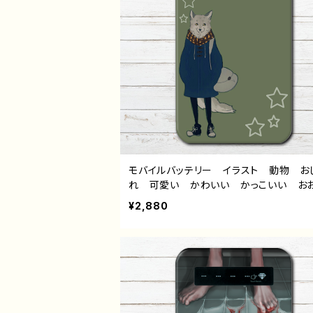
モバイルバッテリー イラスト 動物 お
れ 可愛い かわいい かっこいい お
み 狼 オオカミ iPhone 軽量 
¥2,880
女性 男性 メンズ おすすめ 個性的
気 イラストレーター クリエイター 
オリジナル デザイン グッズ 充電器 
トル：マチアワセ（狼さん） 作：黒糖から