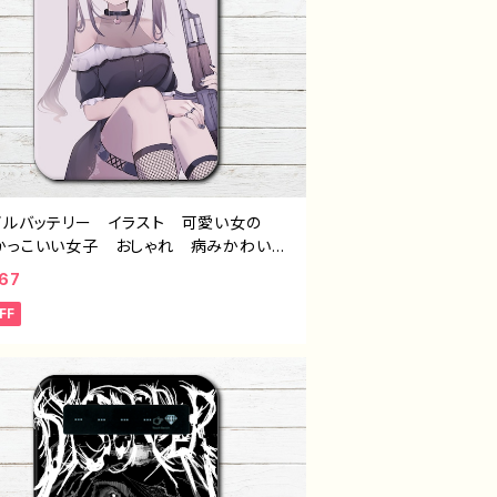
イルバッテリー イラスト 可愛い女の
かっこいい女子 おしゃれ 病みかわい
メンヘラ ヤンデレ エモい おすすめ
67
的 iPhone 軽量 小さい 女性 男
FF
メンズ ツインテール ゴシック 網タイ
絶対領域 人気 イラストレーター クリ
ター 絵師 オリジナル デザイン グッ
充電器 タイトル：銃を持つ女の子 作：つ
E-4