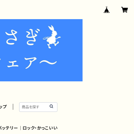
ップ
バッテリー｜ロック・かっこいい