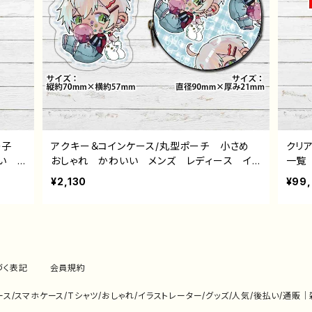
男の子
アクキー＆コインケース/丸型ポーチ 小さめ
クリア
いい
おしゃれ かわいい メンズ レディース イ
一覧 
ラ 個
ラスト 男の子 イケメン かわいい かっこ
¥2,130
¥99
ー ク
いい エモい 銀髪 白髪 ピアス ミニキャ
 グ
ラ 小物入れ ミニポーチ メイクポーチ お
白狼ち
すすめ 個性的 人気 イラストレーター ク
リエイター 絵師 オリジナル デザイン グ
ッズ タイトル：白狼ちょもアクキー＆コインケ
ースセット 作：白狼ちょも
づく表記
会員規約
eケース/スマホケース/Tシャツ/おしゃれ/イラストレーター/グッズ/人気/後払い/通販