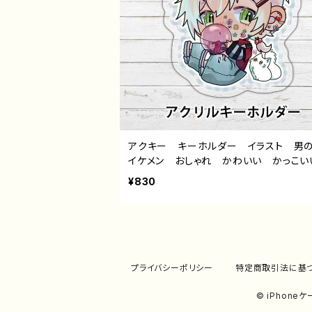
アクキー キーホルダー イラスト 
イケメン おしゃれ かわいい かっこ
エモい 銀髪 白髪 ピアス ミニキャ
¥830
性的 おすすめ 人気 イラストレータ
リエイター 絵師 オリジナル デザイン
ッズ アクリルキーホルダー タイトル：
ょもアクキー 作：白狼ちょも
プライバシーポリシー
特定商取引法に基
© iPhon