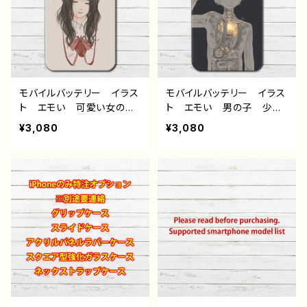
おすすめ 個性的 銀髪
おすすめ 個性的 ツイン
綺麗 美しい 人気 イラ
テール ロングヘア 綺
ストレーター クリエイタ
麗 美しい 人気 イラス
ー 絵師 オリジナル デ
トレーター クリエイター
ザイン グッズ タイトル：
絵師 オリジナル デザイ
夜 作：煙犹
ン グッズ タイトル：ひま
わり 作：煙犹
モバイルバッテリー イラス
モバイルバッテリー イラス
ト エモい 可愛い女の
ト エモい 男の子 少
子 かわいい おしゃれ
年 白髪 かっこいい お
¥3,080
¥3,080
ノスタルジック おすす
しゃれ おすすめ iPhone
め iPhone 軽量 小さ
軽量 小さい 女子 レ
い 女子 レディース 男
ディース 男性 メンズ
性 メンズ 個性的 黒
個性的 人気 イラストレ
髪 ロングヘア ヘッドホ
ーター クリエイター 絵
ン 人気 イラストレータ
師 オリジナル デザイ
ー クリエイター 絵師
ン グッズ 充電器 タイ
オリジナル デザイン グッ
トル：充電 作：煙犹
ズ 充電器 タイトル：Hea
rt 作：煙犹