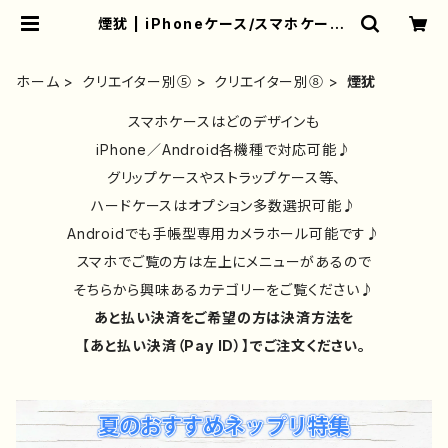
煙犹 | iPhoneケース/スマホケース/
Tシャツ/おしゃれ/イラストレーター/
グッズ/人気/後払い/通販｜雑貨屋ア
リうさ
ホーム
クリエイター別⑤
クリエイター別⑧
煙犹
スマホケースはどのデザインも
iPhone／Android各機種で対応可能♪
グリップケースやストラップケース等、
ハードケースはオプション多数選択可能♪
Androidでも手帳型専用カメラホール可能です♪
スマホでご覧の方は左上にメニューがあるので
そちらから興味あるカテゴリーをご覧ください♪
あと払い決済をご希望の方は決済方法を
【あと払い決済（Pay ID）】でご注文ください。