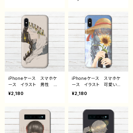
ndroid iPhone17/16/15/
れ エモい 花柄 メン
14/13/12/11 Galaxy Xp
ズ レディース 女子 iPh
eria GooglePixel AQ
one15/14/13/12/11 AQU
UOS OPPO ワイモバイ
OS sense 4 5 6 Xperia
ル etc. 手帳型 全機種
Googlepixel Galaxy
対応
Android アンドロイ
ド ケース おすすめ 個
性的 白髪 銀髪 ロング
ヘア 綺麗 美しい 人
気 イラストレーター クリ
エイター 絵師 オリジナ
ル デザイン グッズ タイ
トル：朝顔 作：煙犹
iPhoneケース スマホケ
iPhoneケース スマホケ
ース イラスト 男性 か
ース イラスト 可愛い女
っこいい おしゃれ服 エモ
の子 かわいい おしゃ
¥2,180
¥2,180
い クール メンズ レデ
れ エモい 花柄 メン
ィース 女子 iPhone15/1
ズ レディース 女子 iPh
4/13/12/11 AQUOS sens
one15/14/13/12/11 AQU
e 4 5 6 Xperia Googl
OS sense 4 5 6 Xperia
epixel Galaxy Androi
Googlepixel Android
d アンドロイド ケース
アンドロイド ケース