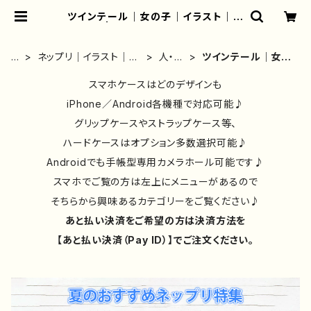
ツインテール｜女の子｜イラスト｜か
わいい | iPhoneケース/スマホケー
ス/Tシャツ/おしゃれ/イラストレータ
ー/グッズ/人気/後払い/通販｜雑貨屋
ホ
ネップリ｜イラスト｜お
人・キ
ツインテール｜女の
アリうさ
ー
しゃれ｜おすすめ｜絵
ャラク
子｜イラスト｜かわ
ム
師｜一覧
スマホケースはどのデザインも
ター
いい
iPhone／Android各機種で対応可能♪
グリップケースやストラップケース等、
ハードケースはオプション多数選択可能♪
Androidでも手帳型専用カメラホール可能です♪
スマホでご覧の方は左上にメニューがあるので
そちらから興味あるカテゴリーをご覧ください♪
あと払い決済をご希望の方は決済方法を
【あと払い決済（Pay ID）】でご注文ください。