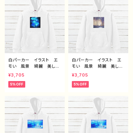
ル デザイン グッズ ：海
ル デザイン グッズ タイ
底洞窟都市 作：J.タネ
トル：水没の九龍城砦 作：
ダ F-5
J.タネダ F-5
白パーカー イラスト エ
白パーカー イラスト エ
モい 風景 綺麗 美し
モい 風景 綺麗 美し
い 景色 おしゃれ 可愛
い 景色 おしゃれ 可愛
¥3,705
¥3,705
い女の子 メンズ レディ
い女の子 メンズ レディ
5%OFF
5%OFF
ース おすすめ 個性的
ース おすすめ 個性的
人気 イラストレーター
人気 イラストレーター
クリエイター 絵師 オリ
クリエイター 絵師 オリ
ジナル デザイン グッ
ジナル デザイン グッ
ズ 片面印刷 タイトル：海
ズ 片面印刷 タイトル：消
に還る 作：アナ F-5
えてしまわないように 作：
アナ F-5