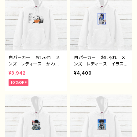
ー 絵師 オリジナル デ
リエイター オリジナル デ
ザイン グッズ 悪いことを
ザイン グッズ タイトル：
言うパンダ タイトル：たい
つるせpattern38 作：つる
やき悪パンダ 作：こさつ
せ E-4
ね G-6
白パーカー おしゃれ メ
白パーカー おしゃれ メ
ンズ レディース かわい
ンズ レディース イラス
い おもしろパーカー パ
ト 男の子 イケメン ショ
¥3,942
¥4,400
ンダ 動物 ゆるかわ イ
タ 少年 かわいい かっ
10%OFF
ラスト おすすめ 個性
こいい エモい 黒髪 個
的 面白い ユニーク ゆ
性的 おすすめ 人気 イ
るい ネタ系 人気 イラ
ラストレーター 絵師 オ
ストレーター クリエイタ
リジナル デザイン グッ
ー 絵師 オリジナル デ
ズ 片面印刷 タイトル：風
ザイン グッズ 悪いことを
邪引きサッカー部 作：風
言うパンダ タイトル：たい
邪早僕（ぼく）
やき悪パンダ セリフ付き
作：こさつね G-6