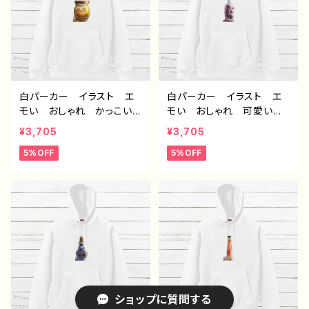
白パーカー イラスト エ
白パーカー イラスト エ
モい おしゃれ かっこいい
モい おしゃれ 可愛い女
男子 メンズ レディー
の子 メンズ レディー
¥3,705
¥3,705
ス おすすめ 個性的 人
ス おすすめ 個性的 人
5%OFF
5%OFF
気 イラストレーター クリ
気 イラストレーター クリ
エイター 絵師 オリジナ
エイター 絵師 オリジナ
ル デザイン グッズ 片
ル デザイン グッズ 片
面印刷 タイトル：フェアリ
面印刷 タイトル：フェアリ
ウム(黄) 作：アナ F-5
ウム(紫) 作：アナ F-5
ショップに質問する