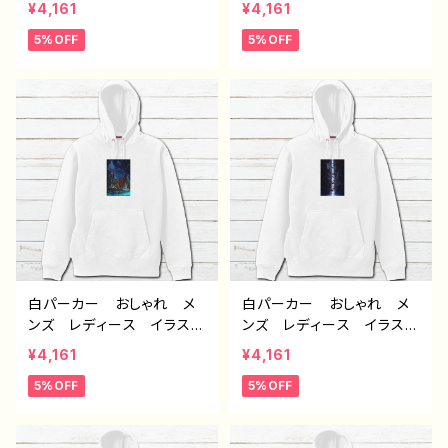
¥4,161
¥4,161
麗 景色 美しい エモ
麗 景色 美しい エモ
5%OFF
5%OFF
い かっこいい おすす
い かっこいい おすす
め 個性的 人気 イラス
め 個性的 人気 イラス
トレーター クリエイター
トレーター クリエイター
絵師 オリジナル デザイ
絵師 オリジナル デザイ
ン グッズ タイトル：赤の
ン グッズ タイトル：第２
入道雲 作：J.タネダ F-5
の故郷 作：J.タネダ F-5
白パーカー おしゃれ メ
白パーカー おしゃれ メ
ンズ レディース イラス
ンズ レディース イラス
ト 風景 綺麗 景色 美
ト 風景 綺麗 景色 美
¥4,161
¥4,161
しい エモい かっこい
しい エモい かっこい
5%OFF
5%OFF
い おすすめ 個性的 人
い おすすめ 個性的 人
気 イラストレーター クリ
気 イラストレーター クリ
エイター 絵師 オリジナ
エイター 絵師 オリジナ