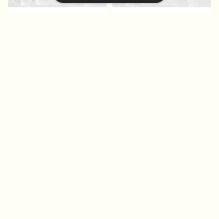
白パーカー イラスト エ
白パーカー イラスト エ
モい おしゃれ かっこい
モい おしゃれ 可愛い女
い 男の子 イケメン シ
の子 メンズ レディー
¥3,705
¥3,705
ョタ メンズ レディース
ス おすすめ 個性的 人
5%OFF
5%OFF
おすすめ 個性的 人気
気 イラストレーター クリ
キーワードから探す
イラストレーター クリエイ
エイター 絵師 オリジナ
ター 絵師 オリジナル
ル デザイン グッズ 片
デザイン グッズ 片面印
面印刷 タイトル： フェアリ
刷 タイトル：フェアリウム
ウム(橙) 作：アナ F-5
(青) 作：アナ F-5
カテゴリから探す
Home
Tシャツ・ロンT・パーカー
パーカー値段別
特集ページ
白パーカー メンズ レデ
白パーカー おしゃれ メ
ィース かわいい おもし
ンズ レディース イラス
スマホ＆iPhoneケース｜おしゃれ｜おすすめ｜人気｜
ろパーカー ハリネズミ
ト エモい 可愛い女の
¥6,280
¥4,380
動物 イラスト ゆるか
子 かわいい おしゃれ