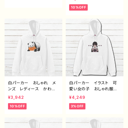
ndroid iPhone17/16/15/
ンダ 動物 ゆるかわ イ
10%OFF
14/13/12/11 Galaxy Xp
ラスト おすすめ 個性
eria GooglePixel AQ
的 面白い ユニーク ゆ
UOS OPPO ワイモバイ
るい ネタ系 人気 イラ
ル etc. 手帳型 全機種
ストレーター クリエイタ
対応
ー 絵師 オリジナル デ
ザイン グッズ 悪いことを
言うパンダ タイトル：もし
もし悪パンダ 作：こさつ
ね G-6
白パーカー おしゃれ メ
白パーカー イラスト 可
ンズ レディース かわい
愛い女の子 おしゃれ服
い おもしろパーカー パ
病みかわいい メンヘラ
¥3,942
¥4,249
ンダ 動物 ゆるかわ イ
ヤンデレ 指ハート メン
10%OFF
3%OFF
ラスト おすすめ 個性
ズ レディース おすす
的 面白い ユニーク ゆ
め 個性的 黒髪 ショー
るい ネタ系 人気 イラ
トカット おさげ 人気 イ
ストレーター クリエイタ
ラストレーター 絵師 ク