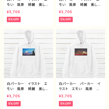
モい 風景 綺麗 美し
モい 風景 綺麗 美し
い 景色 おしゃれ 可愛
い 景色 おしゃれ 可愛
¥3,705
¥3,705
い女の子 メンズ レディ
い女の子 メンズ レディ
5%OFF
5%OFF
ース おすすめ 個性的
ース おすすめ 個性的
人気 イラストレーター
人気 イラストレーター
クリエイター 絵師 オリ
クリエイター 絵師 オリ
ジナル デザイン グッ
ジナル デザイン グッ
ズ 片面印刷 タイトル：斑
ズ 片面印刷 タイトル：氷
雪 作：アナ F-5
の記憶 作：アナ F-5
白パーカー イラスト エ
白パーカー パーカー イ
モい 風景 綺麗 美し
ラスト エモい 風景 綺
い 景色 可愛い女の子
麗 美しい 景色 おしゃ
¥3,705
¥3,705
おしゃれ後ろ姿 メンズ レ
れ 可愛い女の子 メン
5%OFF
5%OFF
ディース おすすめ 個性
ズ レディース おすす