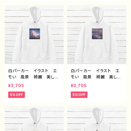
的 人気 イラストレータ
め 個性的 人気 イラス
ー クリエイター 絵師
トレーター クリエイター
オリジナル デザイン グッ
絵師 オリジナル デザイ
ズ 片面印刷タイトル：夜明
ン グッズ 片面印刷 タ
けは告げる 作：アナ F-5
イトル：dear 作：アナ F-
5
白パーカー イラスト エ
白パーカー イラスト エ
モい 風景 綺麗 美し
モい 風景 綺麗 美し
い 景色 おしゃれ 可愛
い 景色 おしゃれ 可愛
¥3,705
¥3,705
い女の子 メンズ レディ
い女の子 メンズ レディ
5%OFF
5%OFF
ース おすすめ 個性的
ース おすすめ 個性的
人気 イラストレーター
人気 イラストレーター
クリエイター 絵師 オリ
クリエイター 絵師 オリ
ジナル デザイン グッ
ジナル デザイン グッ
ズ 片面印刷タイトル：visi
ズ 片面印刷 タイトル：z
on 作：アナ F-5
ero 作：アナ F-5