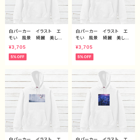
白パーカー イラスト エ
白パーカー イラスト エ
モい 風景 綺麗 美し
モい 風景 綺麗 美し
い 景色 おしゃれ 可愛
い 景色 おしゃれ 可愛
¥3,705
¥3,705
い女の子 メンズ レディ
い女の子 メンズ レディ
5%OFF
5%OFF
ース おすすめ 個性的
ース おすすめ 個性的
人気 イラストレーター
人気 イラストレーター
クリエイター 絵師 オリ
クリエイター 絵師 オリ
ジナル デザイン グッ
ジナル デザイン グッ
ズ 片面印刷 タイトル：消
ズ 片面印刷 タイトル：
えてしまわないように 作：
星々の帰る場所 作：ア
アナ F-5
ナ F-5
白パーカー イラスト エ
白パーカー イラスト エ