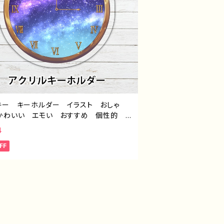
キー キーホルダー イラスト おしゃ
かわいい エモい おすすめ 個性的
 人気 イラストレーター クリエイタ
4
絵師 オリジナル デザイン グッズ タ
FF
：「星夜の時計」 作：星灯れぬ F-5