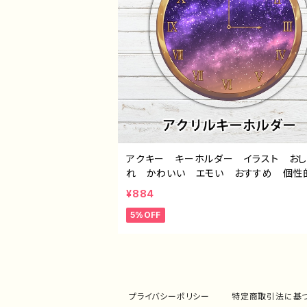
アクキー キーホルダー イラスト おし
れ かわいい エモい おすすめ 個
綺麗 人気 イラストレーター クリエイ
¥884
ー 絵師 オリジナル デザイン グッ
5%OFF
イトル：「闇夜の時計」 作：星灯れぬ F-
プライバシーポリシー
特定商取引法に基