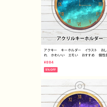
アクキー キーホルダー イラスト おし
れ かわいい エモい おすすめ 個
綺麗 人気 イラストレーター クリエイ
¥884
ー 絵師 オリジナル デザイン グッ
5%OFF
イトル：「夜明けの時計」 作：星灯れぬ F