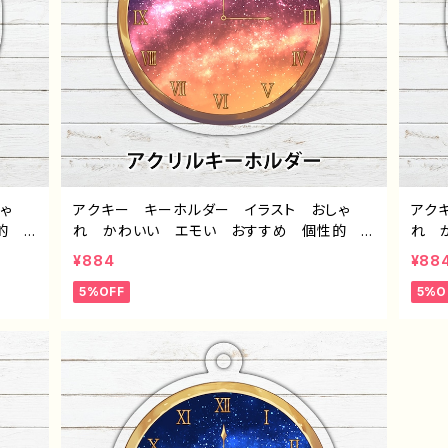
ゃ
アクキー キーホルダー イラスト おしゃ
アク
性的
れ かわいい エモい おすすめ 個性的
れ 
タ
綺麗 人気 イラストレーター クリエイタ
綺麗
¥884
¥88
ズ タ
ー 絵師 オリジナル デザイン グッズ タ
ー 
5%OFF
5%O
-5
イトル：「黄昏の時計」 作：星灯れぬ F-5
イトル