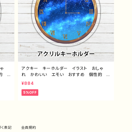
ゃ
アクキー キーホルダー イラスト おしゃ
性的
れ かわいい エモい おすすめ 個性的
タ
綺麗 人気 イラストレーター クリエイタ
¥884
ズ タ
ー 絵師 オリジナル デザイン グッズ タ
5%OFF
5
イトル：「夜更けの時計」 作：星灯れぬ F-5
づく表記
会員規約