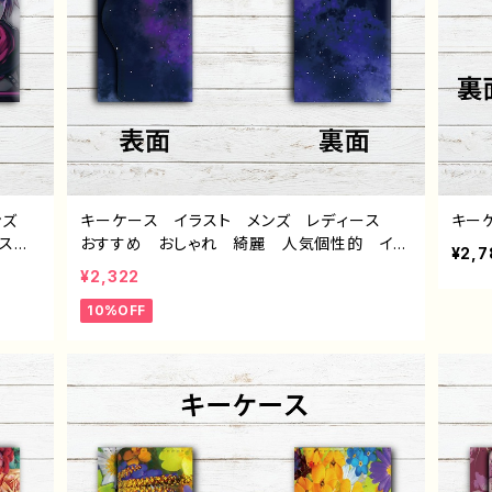
メンズ
キーケース イラスト メンズ レディース
キー
スパ
おすすめ おしゃれ 綺麗 人気個性的 イラ
¥2,7
 おす
ストレーター クリエイター 絵師 キーケー
¥2,322
タ
ス革 タイトル：星空 作：んごミック G-6
10%OFF
ズ タ
メル