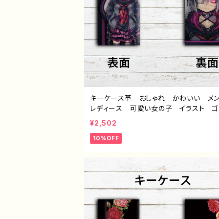
キーケース革 おしゃれ かわいい 
レディース 可愛い女の子 イラスト ゴ
ン パンク ロック 病みかわ 個性的
¥2,502
すめ 人気 イラストレーター クリエイ
10%OFF
ー 絵師 オリジナル デザイン グッ
イトル：【月蝕ざっか店】＜dolls＞見ツ
作：白夜ゆう G-6