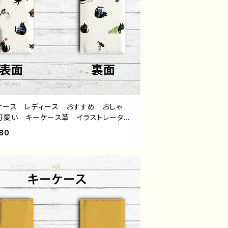
ケース レディース おすすめ おしゃ
可愛い キーケース革 イラストレータ
絵師 タイトル：くろねこ日和（白） 作：嘉
80
ミ