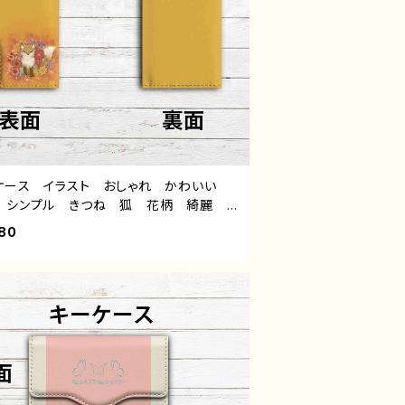
ケース イラスト おしゃれ かわいい
 シンプル きつね 狐 花柄 綺麗
的 おすすめ 人気 イラストレーター
80
エイター 絵師 オリジナル デザイン
 タイトル：COLORS：Fox and Flower
作：水無月りい