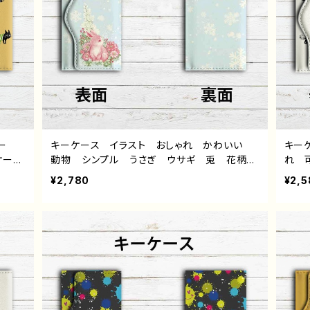
ー
キーケース イラスト おしゃれ かわいい
キー
ケース
動物 シンプル うさぎ ウサギ 兎 花柄
れ 
リエイ
綺麗 かわいい 個性的 おすすめ 人気
ー 
¥2,780
¥2,5
嘉村ギ
イラストレーター クリエイター 絵師 オリジ
村ギ
ナル デザイン グッズ タイトル：COLORS：
Snow Rabbit 作：水無月りい