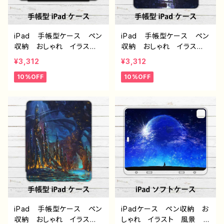
野京
ン57 作：黒野京
iPad 手帳型ケース ペン
iPad 手帳型ケース ペン
収納 おしゃれ イラス
収納 おしゃれ イラス
ト 風景 綺麗 景色 美
ト 風景 綺麗 景色 美
¥3,312
¥3,312
しい エモい かっこい
しい エモい かっこい
10%OFF
10%OFF
い ノスタルジック アイパ
い ノスタルジック アイパ
ッドカバー 個性的 おす
ッドカバー 個性的 おす
すめ 人気 イラストレー
すめ 人気 イラストレー
ター クリエイター 絵
ター クリエイター 絵
師 オリジナル デザイ
師 オリジナル デザイ
ン グッズ タイトル：第２
ン グッズ タイトル：水没
の故郷 作：J.タネダ G-6
の九龍寨城 作：J.タネ
ダ G-6
iPad 手帳型ケース ペン
iPadケース ペン収納 お
収納 おしゃれ イラス
しゃれ イラスト 風景