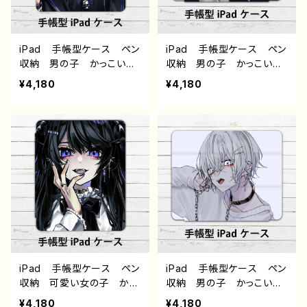
作：黒野京
野京
iPad 手帳型ケース ペン
iPad 手帳型ケース ペン
収納 男の子 かっこい
収納 男の子 かっこい
い イケメン おしゃれ ク
い イケメン おしゃれ ク
¥4,180
¥4,180
ール エモい 病みかわい
ール エモい 病みかわい
い メンヘラ ヤンデレ メ
い メンヘラ ヤンデレ
ンズ 黒髪 ピアス タバ
銀髪 ピアス 少年 メン
コ アイパッドカバー 個
ズ アイパッドカバー 個
性的 おすすめ 人気 イ
性的 おすすめ 人気 イ
ラストレーター クリエイタ
ラストレーター クリエイタ
ー 絵師 オリジナル デ
ー 絵師 オリジナル デ
ザイン グッズ タイトル：
ザイン グッズ タイトル：
黒野京 デザイン71 作：黒
黒野京 デザイン69 作：黒
野京
野京
iPad 手帳型ケース ペン
iPad 手帳型ケース ペン
収納 可愛い女の子 かっ
収納 男の子 かっこい
こいい女子 おしゃれ服
い イケメン おしゃれ ク
¥4,180
¥4,180