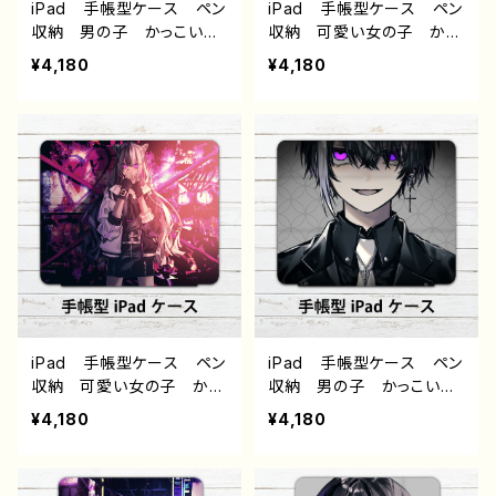
iPad 手帳型ケース ペン
iPad 手帳型ケース ペン
収納 男の子 かっこい
収納 可愛い女の子 かっ
い イケメン おしゃれ ク
こいい女子 おしゃれ服
¥4,180
¥4,180
ール エモい 病みかわい
エモい 病みかわいい メ
い メンヘラ ヤンデレ メ
ンヘラ ヤンデレ 銀髪
ンズ 黒髪 ピアス スー
白髪 黒髪 タイトスカー
ツ ネクタイ アイパッドカ
ト 黒タイツ 絶対領域
バー 個性的 おすすめ
ネコミミ風 猫耳風 アイ
人気 イラストレーター
パッドカバー 個性的 お
クリエイター 絵師 オリ
すすめ 人気 イラストレ
ジナル デザイン グッ
ーター クリエイター 絵
ズ タイトル：黒野京 デザイ
師 オリジナル デザイ
ン62 作：黒野京
ン グッズ タイトル：黒野
京 デザイン61 作：黒野京
iPad 手帳型ケース ペン
iPad 手帳型ケース ペン
収納 可愛い女の子 かっ
収納 男の子 かっこい
こいい女子 おしゃれ服
い イケメン おしゃれ ク
¥4,180
¥4,180
エモい 病みかわいい メ
ール エモい 病みかわい
ンヘラ ヤンデレ 銀髪
い メンヘラ ヤンデレ メ
白髪 黒髪 タイトスカー
ンズ 黒髪 銀髪 ピア