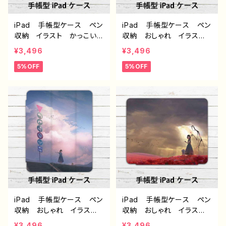
iPad 手帳型ケース ペン
iPad 手帳型ケース ペン
収納 イラスト かっこいい
収納 おしゃれ イラス
男子 おしゃれ服 エモ
ト 可愛い女の子 エモ
¥3,496
¥3,496
い 花柄 綺麗 美しい
い 風景 綺麗 美しい
5%OFF
5%OFF
アイパッドカバー 金髪
アイパッドカバー 個性
ショートカット ボブヘア
的 おすすめ 人気 イラ
個性的 おすすめ 人気
ストレーター クリエイタ
イラストレーター クリエイ
ー 絵師 オリジナル デ
ター 絵師 オリジナル
ザイン グッズ タイトル：z
デザイン グッズ タイト
ero 作：アナ F-5
ル：フェアリウム（黄） 作：
アナ F-5
iPad 手帳型ケース ペン
iPad 手帳型ケース ペン
収納 おしゃれ イラス
収納 おしゃれ イラス
ト 可愛い女の子 エモ
ト 可愛い女の子 エモ
¥3,496
¥3,496