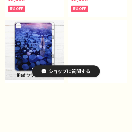
い 風景 綺麗 美しい
い 風景 綺麗 美しい
5%OFF
5%OFF
アイパッドカバー 個性
アイパッドカバー 個性
的 おすすめ 人気 イラ
的 おすすめ 人気 イラ
ストレーター クリエイタ
ストレーター クリエイタ
ー 絵師 オリジナル デ
ー 絵師 オリジナル デ
ザイン グッズ タイトル：v
ザイン グッズ タイトル：d
ision 作：アナ F-5
ear 作：アナ F-5
ショップに質問する
iPadケース ペン収納 イ
iPadケース ペン収納 イ
ラスト 可愛い女の子 お
ラスト 可愛い女の子 男
しゃれ エモい 風景 綺
の子 かっこいい おしゃ
¥3,021
¥3,021
麗 美しい 景色 くま
れ エモい 風景 綺麗
5%OFF
5%OFF
アイパッドカバー 個性
美しい 景色 アイパッド
キーワードから探す
的 おすすめ 人気 イラ
カバー 個性的 おすす
ストレーター クリエイタ
め 人気 イラストレータ
ー 絵師 オリジナル デ
ー クリエイター 絵師