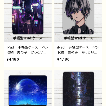
ト 生足 ネコミミ風 猫
ス スーツ ネクタイ ア
耳風 アイパッドカバー
イパッドカバー 個性的
個性的 おすすめ 人気
おすすめ 人気 イラスト
イラストレーター クリエイ
レーター クリエイター
ター 絵師 オリジナル
絵師 オリジナル デザイ
デザイン グッズ タイト
ン グッズ タイトル：黒野
ル：黒野京 デザイン60
京 デザイン59 作：黒野京
作：黒野京
iPad 手帳型ケース ペン
iPad 手帳型ケース ペン
収納 男の子 かっこい
収納 男の子 かっこい
い イケメン おしゃれ ク
い イケメン おしゃれ ク
¥4,180
¥4,180
ール エモい 風景 景
ール エモい 病みかわい
色 病みかわいい メンヘ
い メンヘラ ヤンデレ メ
ラ ヤンデレ メンズ 黒
ンズ 黒髪 ピアス スー
髪 アイパッドカバー 個
ツ ネクタイ アイパッドカ
性的 おすすめ 人気 イ
バー 個性的 おすすめ
ラストレーター クリエイタ
人気 イラストレーター
ー 絵師 オリジナル デ
クリエイター 絵師 オリ
ザイン グッズ タイトル：
ジナル デザイン グッ
黒野京 デザイン58 作：黒
ズ タイトル：黒野京 デザイ