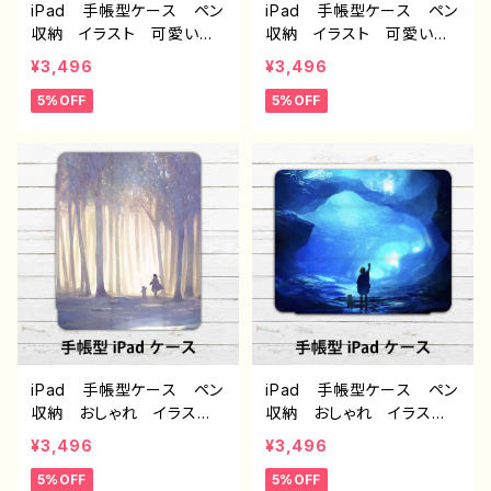
iPad 手帳型ケース ペン
iPad 手帳型ケース ペン
収納 イラスト 可愛い女
収納 イラスト 可愛い女
の子 男の子 かっこい
の子 おしゃれ 後ろ姿
¥3,496
¥3,496
い おしゃれ エモい 風
エモい 風景 綺麗 美し
5%OFF
5%OFF
景 綺麗 美しい 景色
い 景色 ファンタジー
アイパッドカバー 個性
アイパッドカバー 個性
的 おすすめ 人気 イラ
的 おすすめ 人気 イラ
ストレーター クリエイタ
ストレーター クリエイタ
ー 絵師 オリジナル デ
ー 絵師 オリジナル デ
ザイン グッズ タイトル：
ザイン グッズ タイトル：
斑雪 作：アナ F-5
星々の帰る場所 作：ア
ナ F-5
iPad 手帳型ケース ペン
iPad 手帳型ケース ペン
収納 おしゃれ イラス
収納 おしゃれ イラス
ト 可愛い女の子 エモ
ト 可愛い女の子 エモ
¥3,496
¥3,496
い 風景 綺麗 美しい
い 風景 綺麗 美しい
5%OFF
5%OFF
景色 くま アイパッドカバ
景色 ファンタジー アイ