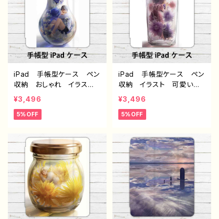
還る pattern1 作：アナ
（橙） 作：アナ F-5
F-5
iPad 手帳型ケース ペン
iPad 手帳型ケース ペン
収納 おしゃれ イラス
収納 イラスト 可愛い女
ト かっこいい 男の子
の子 おしゃれ服 エモ
¥3,496
¥3,496
ショタ イケメン エモい
い 花柄 綺麗 美しい
5%OFF
5%OFF
花柄 綺麗 美しい アイ
アイパッドカバー ロングヘ
パッドカバー 個性的 お
ア 個性的 おすすめ 人
すすめ 人気 イラストレ
気 イラストレーター クリ
ーター クリエイター 絵
エイター 絵師 オリジナ
師 オリジナル デザイ
ル デザイン グッズ タイ
ン グッズ タイトル：フェ
トル：フェアリウム（紫）
アリウム（青） 作：アナ F
作：アナ F-5
-5