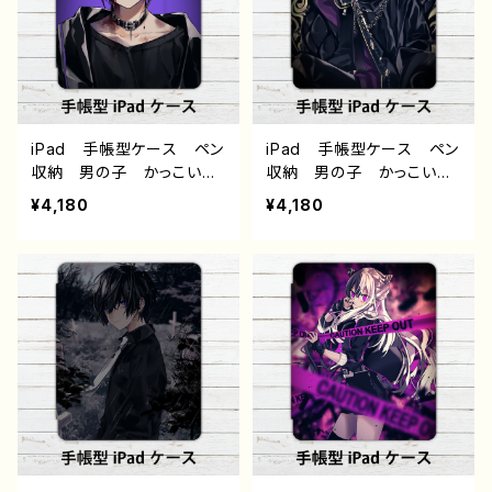
め 人気 イラストレータ
ジナル デザイン グッ
ー クリエイター 絵師
ズ タイトル：黒野京 デザイ
オリジナル デザイン グッ
ン65 作：黒野京
ズ タイトル：黒野京 デザイ
ン66 作：黒野京
iPad 手帳型ケース ペン
iPad 手帳型ケース ペン
収納 男の子 かっこい
収納 男の子 かっこい
い イケメン おしゃれ ク
い イケメン おしゃれ ク
¥4,180
¥4,180
ール エモい 病みかわい
ール エモい 病みかわい
い メンヘラ ヤンデレ メ
い メンヘラ ヤンデレ メ
ンズ 黒髪 ピアス 少
ンズ 黒髪 スーツ ネク
年 アイパッドカバー 個
タイ ピアス アイパッドカ
性的 おすすめ 人気 イ
バー 個性的 おすすめ
ラストレーター クリエイタ
人気 イラストレーター
ー 絵師 オリジナル デ
クリエイター 絵師 オリ
ザイン グッズ タイトル：
ジナル デザイン グッ
黒野京 デザイン64 作：黒
ズ タイトル：黒野京 デザイ
野京
ン63 作：黒野京