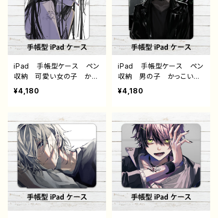
絵師 オリジナル デザイ
黒野京 デザイン80 作：黒
ン グッズ タイトル：黒野
野京
京 デザイン81 作：黒野京
iPad 手帳型ケース ペン
iPad 手帳型ケース ペン
収納 可愛い女の子 かっ
収納 男の子 かっこい
こいい女子 エモい 病み
い イケメン 少年 おし
¥4,180
¥4,180
かわいい メンヘラ ヤン
ゃれ メンズ エモい 病
デレ 黒髪 ピアス タト
みかわいい メンヘラ ヤ
ゥー タバコ アイパッドカ
ンデレ 黒髪 ピアス ア
バー 個性的 おすすめ
イパッドカバー 個性的
人気 イラストレーター
おすすめ 人気 イラスト
クリエイター 絵師 オリ
レーター クリエイター
ジナル デザイン グッ
絵師 オリジナル デザイ
ズ タイトル：黒野京 デザイ
ン グッズ タイトル：黒野
ン79 作：黒野京
京 デザイン78 作：黒野京