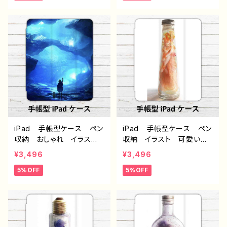
ー 個性的 おすすめ 人
パッドカバー 個性的 お
気 イラストレーター クリ
すすめ 人気 イラストレ
エイター 絵師 オリジナ
ーター クリエイター 絵
ル デザイン グッズ タイ
師 オリジナル デザイ
トル：消えてしまわないよう
ン グッズ タイトル：海に
に 作：アナ F-5
還る pattern2 作：アナ
F-5
iPad 手帳型ケース ペン
iPad 手帳型ケース ペン
収納 おしゃれ イラス
収納 イラスト 可愛い女
ト 可愛い女の子 エモ
の子 おしゃれ服 エモ
¥3,496
¥3,496
い 風景 綺麗 美しい
い 花柄 綺麗 美しい
5%OFF
5%OFF
景色 ファンタジー アイ
アイパッドカバー ロングヘ
パッドカバー 個性的 お
ア 生足 個性的 おすす
すすめ 人気 イラストレ
め 人気 イラストレータ
ーター クリエイター 絵
ー クリエイター 絵師
師 オリジナル デザイ
オリジナル デザイン グッ
ン グッズ タイトル：海に
ズ タイトル：フェアリウム