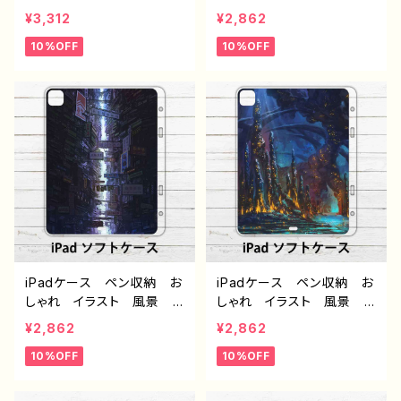
ト 風景 綺麗 景色 美
綺麗 景色 美しい エモ
¥3,312
¥2,862
しい エモい かっこい
い かっこいい ノスタルジ
10%OFF
10%OFF
い ノスタルジック アイパ
ック アイパッドカバー 個
ッドカバー 個性的 おす
性的 おすすめ 人気 イ
すめ 人気 イラストレー
ラストレーター クリエイタ
ター クリエイター 絵
ー 絵師 オリジナル デ
師 オリジナル デザイ
ザイン グッズ タイトル：
ン グッズ タイトル：海底
第２の故郷 作：J.タネダ
洞窟都市 作：J.タネダ G
G-6
-6
iPadケース ペン収納 お
iPadケース ペン収納 お
しゃれ イラスト 風景
しゃれ イラスト 風景
綺麗 景色 美しい エモ
綺麗 景色 美しい エモ
¥2,862
¥2,862
い かっこいい ノスタルジ
い かっこいい ノスタルジ
10%OFF
10%OFF
ック アイパッドカバー 個
ック アイパッドカバー 個
性的 おすすめ 人気 イ
性的 おすすめ 人気 イ
ラストレーター クリエイタ
ラストレーター クリエイタ