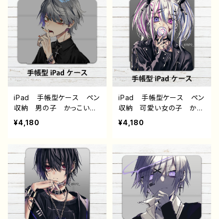
性的 おすすめ 人気 イ
的 おすすめ 人気 イラ
ラストレーター クリエイタ
ストレーター クリエイタ
ー 絵師 オリジナル デ
ー 絵師 オリジナル デ
ザイン グッズ タイトル：
ザイン グッズ タイトル：
黒野京 デザイン75 作：黒
黒野京 デザイン74 作：黒
野京
野京
iPad 手帳型ケース ペン
iPad 手帳型ケース ペン
収納 男の子 かっこい
収納 可愛い女の子 かっ
い イケメン おしゃれ ク
こいい女子 おしゃれ服
¥4,180
¥4,180
ール エモい 病みかわい
エモい 病みかわいい メ
い メンヘラ ヤンデレ メ
ンヘラ ヤンデレ 銀髪
ンズ 白髪 銀髪 ピア
白髪 ツインテール ピア
ス タバコ アイパッドカバ
ス アイパッドカバー 個
ー 個性的 おすすめ 人
性的 おすすめ 人気 イ
気 イラストレーター クリ
ラストレーター クリエイタ
エイター 絵師 オリジナ
ー 絵師 オリジナル デ
ル デザイン グッズ タイ
ザイン グッズ タイトル：
トル：黒野京 デザイン73
黒野京 デザイン72 作：黒