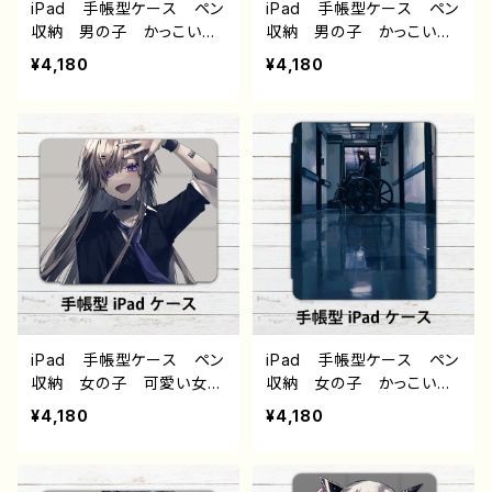
iPad 手帳型ケース ペン
iPad 手帳型ケース ペン
収納 男の子 かっこい
収納 男の子 かっこい
い イケメン 少年 おし
い イケメン 少年 おし
¥4,180
¥4,180
ゃれ メンズ エモい 病
ゃれ メンズ エモい 病
みかわいい メンヘラ ヤ
みかわいい メンヘラ ヤ
ンデレ 銀髪 白髪 アイ
ンデレ 黒髪 ピアス 指
パッドカバー 個性的 お
輪 アイパッドカバー 個
すすめ 人気 イラストレ
性的 おすすめ 人気 イ
ーター クリエイター 絵
ラストレーター クリエイタ
師 オリジナル デザイ
ー 絵師 オリジナル デ
ン グッズ タイトル：黒野
ザイン グッズ タイトル：
京 デザイン77 作：黒野京
黒野京 デザイン76 作：黒
野京
iPad 手帳型ケース ペン
iPad 手帳型ケース ペン
収納 女の子 可愛い女の
収納 女の子 かっこいい
子 かっこいい女子 エモ
女子 おしゃれ エモい
¥4,180
¥4,180
い 病みかわいい メンヘ
病みかわいい メンヘラ
ラ ヤンデレ ロングヘ
ヤンデレ 黒髪 ロング
ア アイパッドカバー 個
アイパッドカバー 個性