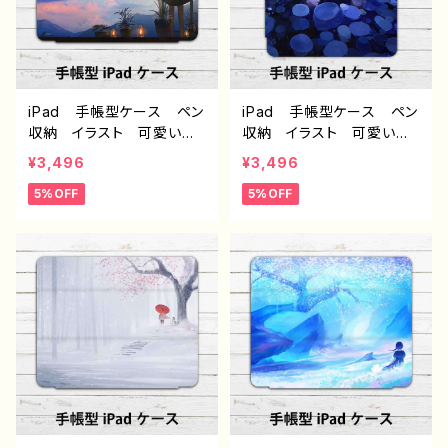
iPad 手帳型ケース ペン
iPad 手帳型ケース ペン
収納 イラスト 可愛い女
収納 イラスト 可愛い女
の子 おしゃれ 後ろ姿
の子 おしゃれ エモい
¥3,496
¥3,496
エモい 風景 綺麗 美し
風景 綺麗 美しい 景
5%OFF
5%OFF
い 景色 くま アイパッド
色 くま アイパッドカバ
カバー 個性的 おすす
ー 個性的 おすすめ 人
め 人気 イラストレータ
気 イラストレーター クリ
ー クリエイター 絵師
エイター 絵師 オリジナ
オリジナル デザイン グッ
ル デザイン グッズ タイ
ズ タイトル：夜明けは告げ
トル：氷の記憶 作：アナ
る 作：アナ F-5
F-5