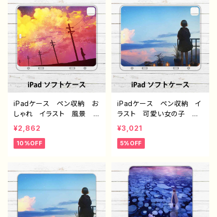
ー 絵師 オリジナル デ
ー 絵師 オリジナル デ
ザイン グッズ タイトル：
ザイン グッズ タイトル：
水没の九龍寨城 作：J.タ
海底洞窟都市 作：J.タネ
ネダ G-6
ダ G-6
iPadケース ペン収納 お
iPadケース ペン収納 イ
しゃれ イラスト 風景
ラスト 可愛い女の子 お
綺麗 景色 美しい エモ
しゃれ 後ろ姿 エモい
¥2,862
¥3,021
い かっこいい ノスタルジ
風景 綺麗 美しい 景
10%OFF
5%OFF
ック アイパッドカバー 個
色 くま アイパッドカバ
性的 おすすめ 人気 イ
ー 個性的 おすすめ 人
ラストレーター クリエイタ
気 イラストレーター クリ
ー 絵師 オリジナル デ
エイター 絵師 オリジナ
ザイン グッズ タイトル：
ル デザイン グッズ タイ
赤の入道雲 作：J.タネ
トル：夜明けは告げる 作：
ダ G-6
アナ F-5