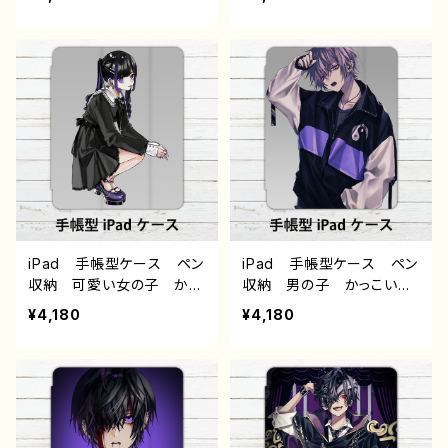
エモい 病みかわいい メ
ール エモい 病みかわい
ンヘラ ヤンデレ 個性
い メンヘラ ヤンデレ
的 黒髪 ピアス ゴシッ
銀髪 白髪 ピアス 少
ク ピアス アイパッドカバ
年 メンズ アイパッドカバ
ー 個性的 おすすめ 人
ー 個性的 おすすめ 人
気 イラストレーター クリ
気 イラストレーター クリ
エイター 絵師 オリジナ
エイター 絵師 オリジナ
ル デザイン グッズ タイ
ル デザイン グッズ タイ
トル：黒野京 デザイン68
トル：黒野京 デザイン67
作：黒野京
作：黒野京
iPad 手帳型ケース ペン
iPad 手帳型ケース ペン
収納 可愛い女の子 かっ
収納 男の子 かっこい
こいい女子 おしゃれ服
い イケメン おしゃれ ク
¥4,180
¥4,180
ワンピース タバコ エモ
ール エモい 病みかわい
い 病みかわいい メンヘ
い メンヘラ ヤンデレ メ
ラ ヤンデレ 黒髪 ロン
ンズ ピアス アイパッドカ
グ ツインテール 生足
バー 個性的 おすすめ
ゴシック ピアス アイパッ
人気 イラストレーター
ドカバー 個性的 おすす
クリエイター 絵師 オリ