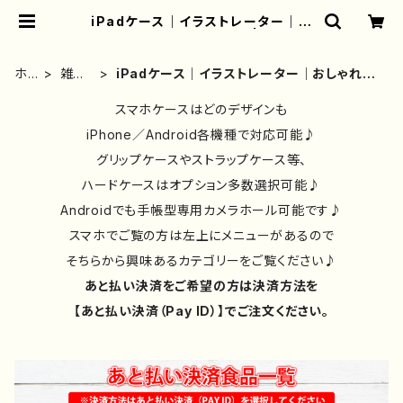
iPadケース｜イラストレーター｜お
しゃれ｜おすすめ｜絵描き | iPhone
ケース/スマホケース/Tシャツ/おしゃ
れ/イラストレーター/グッズ/人気/後
ホ
雑貨
iPadケース｜イラストレーター｜おしゃれ｜
払い/通販｜雑貨屋アリうさ
ー
類②
おすすめ｜絵描き
ム
スマホケースはどのデザインも
iPhone／Android各機種で対応可能♪
グリップケースやストラップケース等、
ハードケースはオプション多数選択可能♪
Androidでも手帳型専用カメラホール可能です♪
スマホでご覧の方は左上にメニューがあるので
そちらから興味あるカテゴリーをご覧ください♪
あと払い決済をご希望の方は決済方法を
【あと払い決済（Pay ID）】でご注文ください。