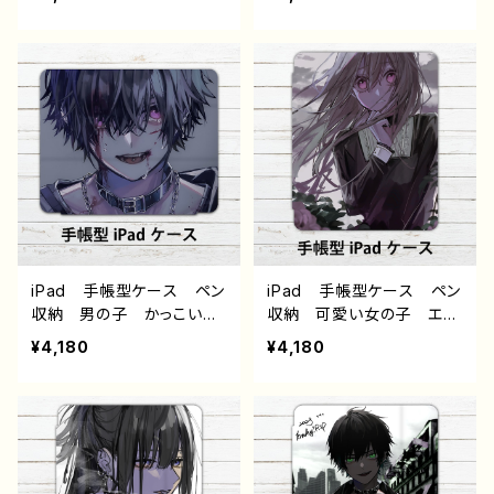
エモい 病みかわいい メ
エモい 病みかわいい メ
ンヘラ ヤンデレ 銀髪
ンヘラ ヤンデレ 銀髪
白髪 ピアス ショートカッ
白髪 ツインテール ピア
ト アイパッドカバー 個性
ス アイパッドカバー 個
的 おすすめ 人気 イラ
性的 おすすめ 人気 イ
ストレーター クリエイタ
ラストレーター クリエイタ
ー 絵師 オリジナル デ
ー 絵師 オリジナル デ
ザイン グッズ タイトル：
ザイン グッズ タイトル：
黒野京 デザイン70 作：黒
黒野京 デザイン82 作：黒
野京
野京
iPad 手帳型ケース ペン
iPad 手帳型ケース ペン
収納 男の子 かっこい
収納 可愛い女の子 エモ
い イケメン 少年 おし
い 病みかわいい メンヘ
¥4,180
¥4,180
ゃれ メンズ エモい 病
ラ ヤンデレ ロングヘ
みかわいい メンヘラ ヤ
ア アイパッドカバー 個
ンデレ 黒髪 ピアス ア
性的 おすすめ 人気 イ
イパッドカバー 個性的
ラストレーター クリエイタ
おすすめ 人気 イラスト
ー 絵師 オリジナル デ
レーター クリエイター
ザイン グッズ タイトル：