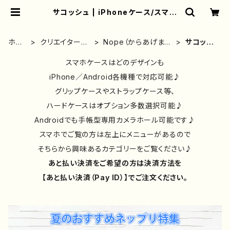
サコッシュ | iPhoneケース/スマホ
ケース/Tシャツ/おしゃれ/イラストレ
ーター/グッズ/人気/後払い/通販｜雑
貨屋アリうさ
ホー
クリエイター別
Nope（からあげま
サコッシ
ム
③
る。）
ュ
スマホケースはどのデザインも
iPhone／Android各機種で対応可能♪
グリップケースやストラップケース等、
ハードケースはオプション多数選択可能♪
Androidでも手帳型専用カメラホール可能です♪
スマホでご覧の方は左上にメニューがあるので
そちらから興味あるカテゴリーをご覧ください♪
あと払い決済をご希望の方は決済方法を
【あと払い決済（Pay ID）】でご注文ください。