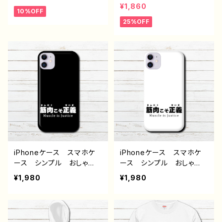
シャツ かわいい おしゃ
¥1,860
10%OFF
れ 個性的 おすすめ 半
25%OFF
袖シャツ デザイン コラ
ボ 文字 ネタTシャツ
オリジナル デザイン グッ
ズ タイトル：筋肉こそ正
義 グレー 作：んごミッ
ク H-7
iPhoneケース スマホケ
iPhoneケース スマホケ
ース シンプル おしゃ
ース シンプル おしゃ
れ メンズ 個性的 おす
れ メンズ 個性的 おす
¥1,980
¥1,980
すめ おもしろい クリエイ
すめi おもしろい クリエ
ター iPhone12 アンドロ
イター iPhone12 アンド
イド Android ケース
ロイド Android ケー
タイトル：筋肉こそ正義 カ
ス タイトル：筋肉こそ正