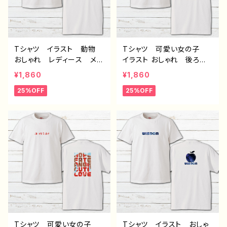
グレー 作：んご C-3
Tシャツ イラスト 動物
Tシャツ 可愛い女の子
おしゃれ レディース メン
イラスト おしゃれ 後ろ
ズ 白 金魚 和風 かっ
姿 レディース メンズ
¥1,860
¥1,860
こいい 個性的 おすす
白 綺麗 セクシー 個性
25%OFF
25%OFF
め イラストレーター 絵
的 おすすめ イラストレ
師 半袖シャツ デザイ
ーター 絵師 半袖シャ
ン コラボ オリジナル
ツ デザイン コラボ オ
デザイン グッズ タイト
リジナル デザイン グッ
ル：妖しいアナタ 作：んご
ズ タイトル：miracle 作：
ミック C-3
んごミック C-3
Tシャツ 可愛い女の子
Tシャツ イラスト おしゃ