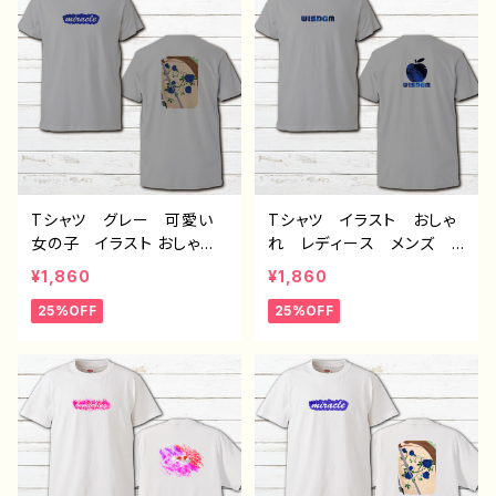
レー 作：んごミック C-3
Tシャツ グレー 可愛い
Tシャツ イラスト おしゃ
女の子 イラスト おしゃ
れ レディース メンズ
れ 後ろ姿 レディース
かわいい シンプル 林
¥1,860
¥1,860
メンズ セクシー 個性
檎 イラストレーター 絵
25%OFF
25%OFF
的 おすすめ 人気 イラ
師 クリエイター デザイ
ストレーター 絵師 半袖
ン コラボ オリジナル
シャツ デザイン コラ
デザイン グッズ 個性
ボ オリジナル デザイ
的 おすすめ イラストレ
ン グッズ タイトル：mira
ーター 絵師 クリエイタ
cle カラーグレー 作：ん
ー オリジナル デザイ
ごミック C-3
ン グッズ 半袖シャツ
タイトル：wisdom カラー