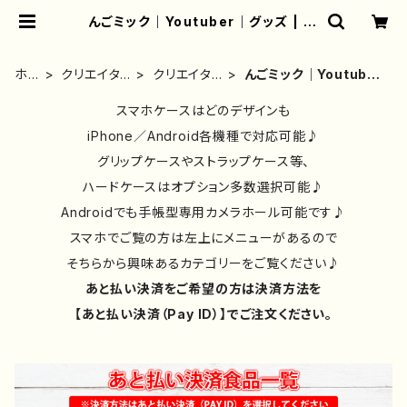
んごミック｜Youtuber｜グッズ | iP
honeケース/スマホケース/Tシャツ/
おしゃれ/イラストレーター/グッズ/人
気/後払い/通販｜雑貨屋アリうさ
ホ
クリエイタ
クリエイタ
んごミック｜Youtuber
ーム
ー別⑤
ー別⑧
｜グッズ
スマホケースはどのデザインも
iPhone／Android各機種で対応可能♪
グリップケースやストラップケース等、
ハードケースはオプション多数選択可能♪
Androidでも手帳型専用カメラホール可能です♪
スマホでご覧の方は左上にメニューがあるので
そちらから興味あるカテゴリーをご覧ください♪
あと払い決済をご希望の方は決済方法を
【あと払い決済（Pay ID）】でご注文ください。