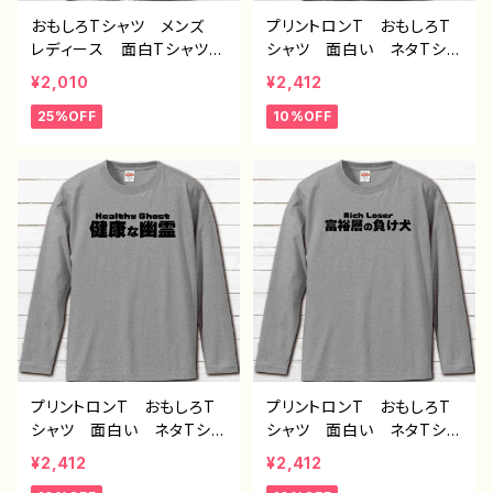
おもしろTシャツ メンズ
プリントロンT おもしろT
レディース 面白Tシャツ
シャツ 面白い ネタTシャ
かわいい おしゃれ イラ
ツ ユニーク 文字 かわ
¥2,010
¥2,412
スト ブタ 動物 ゆるか
いい メンズ レディー
25%OFF
10%OFF
わ ゆるい ユニーク ネ
ス おしゃれ おすすめ
タ系 オリジナルキャラクタ
個性的 人気 イラストレ
ー おすすめ 個性的 人
ーター 絵師 クリエイタ
気 イラストレーター クリ
ー オリジナル デザイ
エイター 絵師 オリジナ
ン コラボ グッズ 長袖
ル デザイン グッズ 半
Tシャツ ロングTシャツ
袖シャツ デザイン コラ
タイトル：デブ界のスリム（グ
ボ グッズ 長袖Tシャ
レー） 作：んごミック G-
ツ ロングTシャツ タイト
6
ル：豚王族（ホワイト） 作：
んごミック C-3
プリントロンT おもしろT
プリントロンT おもしろT
シャツ 面白い ネタTシャ
シャツ 面白い ネタTシャ
ツ ユニーク 文字 かわ
ツ ユニーク 文字 かわ
¥2,412
¥2,412
いい メンズ レディー
いい メンズ レディー