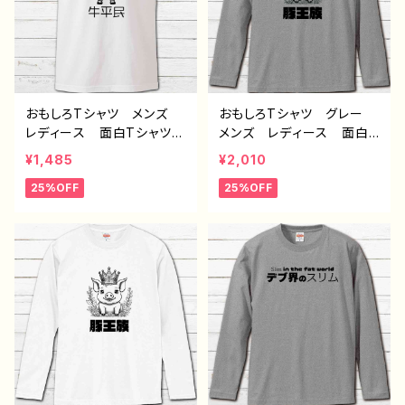
デザイン コラボ タイト
ボ グッズ 長袖Tシャ
ル：牛平民（グレー） 作：ん
ツ ロングTシャツ タイト
ごミック C-3
ル：牛平民（ホワイト） 作：
んごミック C-3
おもしろTシャツ メンズ
おもしろTシャツ グレー
レディース 面白Tシャツ
メンズ レディース 面白T
かわいい おしゃれ イラ
シャツ かわいい おしゃ
¥1,485
¥2,010
スト うし 動物 ゆるか
れ イラスト ブタ 動
25%OFF
25%OFF
わ ゆるい ユニーク ネ
物 ゆるかわ ゆるい ユ
タ系 オリジナルキャラクタ
ニーク ネタ系 オリジナ
ー おすすめ 個性的 人
ルキャラクター おすす
気 イラストレーター クリ
め 個性的 人気 イラス
エイター 絵師 オリジナ
トレーター クリエイター
ル デザイン グッズ 半
絵師 オリジナル デザイ
袖シャツ デザイン コラ
ン グッズ 半袖シャツ
ボ タイトル：牛平民（ホワ
デザイン コラボ グッ
イト） 作：んごミック C-3
ズ 長袖Tシャツ ロングT
シャツ タイトル：豚王族
（グレー） 作：んごミック
C-3