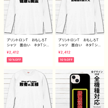
Tシャツ ロングTシャツ
Tシャツ ロングTシャツ
タイトル：敗者の王様（グレ
タイトル：デブ界のスリム（ホ
ー） 作：んごミック G-6
ワイト） 作：んごミック G
-6
プリントロンT おもしろT
プリントロンT おもしろT
シャツ 面白い ネタTシャ
シャツ 面白い ネタTシャ
ツ ユニーク 文字 かわ
ツ ユニーク 文字 かわ
¥2,412
¥2,412
いい メンズ レディー
いい メンズ レディー
10%OFF
10%OFF
ス おしゃれ おすすめ
ス おしゃれ おすすめ
個性的 人気 イラストレ
個性的 人気 イラストレ
ーター 絵師 クリエイタ
ーター 絵師 クリエイタ
ー オリジナル デザイ
ー オリジナル デザイ
ン コラボ グッズ 長袖
ン コラボ グッズ 長袖
Tシャツ ロングTシャツ
Tシャツ ロングTシャツ
タイトル：健康な幽霊（ホワ
タイトル：富裕層の負け犬
イト） 作：んごミック G-6
（ホワイト） 作：んごミッ
ク G-6