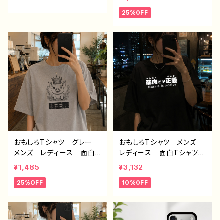
ndroid iPhone17/16/15/
れ 個性的 おすすめ 半
25%OFF
14/13/12/11 Galaxy Xp
袖シャツ デザイン コラ
eria GooglePixel AQ
ボ ネタTシャツ タイト
UOS OPPO ワイモバイ
ル：デブ界のスリム（ホワイ
ル etc. 手帳型 全機種
ト） 作：んごミック C-3
対応
おもしろTシャツ グレー
おもしろTシャツ メンズ
メンズ レディース 面白T
レディース 面白Tシャツ
シャツ かわいい おしゃ
文字 ネタTシャツ かわ
¥1,485
¥3,132
れ イラスト ブタ 動
いい おしゃれ 個性的
25%OFF
10%OFF
物 ゆるかわ ゆるい ユ
おすすめ 半袖シャツ デ
ニーク ネタ系 オリジナ
ザイン コラボ オリジナ
ルキャラクター おすす
ル デザイン グッズ タイ
め 個性的 人気 イラス
トル：筋肉こそ正義 作：ん