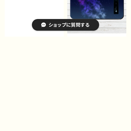
ショップに質問する
キーホルダー革 バッグチ
モバイルバッテリー G-6
ャーム スマホストラップ
¥3,132
おしゃれ かっこいい イラ
¥972
10%OFF
スト 風景 綺麗 美し
10%OFF
い 景色 タイトル：星空
キーワードから探す
作：んごミック G-6
カテゴリから探す
Home
クリエイター別⑤
クリエイター別⑧