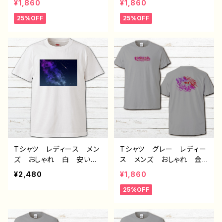
¥1,860
¥1,860
白 個性的 おすすめ 人
い 景色 おしゃれ 半袖
25%OFF
25%OFF
気 イラストレーター クリ
シャツ イラストレーター
エイター 絵師 デザイ
クリエイター 絵師 デザ
ン コラボ オリジナル
イン コラボ オリジナ
デザイン グッズ 半袖シャ
ル デザイン グッズ タイ
ツ タイトル：群青の夜
トル：星空 カラーグレー
作：んごミック C-3
作：んごミック C-3
Tシャツ レディース メン
Tシャツ グレー レディー
ズ おしゃれ 白 安い
ス メンズ おしゃれ 金
綺麗 星空 イラスト 半
魚 和風 かっこいい イ
¥2,480
¥1,860
袖シャツ タイトル：星空
ラスト 個性的 おすす
25%OFF
作：んご
め 半袖シャツ デザイ
ン コラボ オリジナル
デザイン グッズ タイト
ル：妖しいアナタ カラーグ