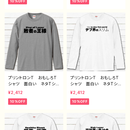
10%OFF
10%OFF
ス おしゃれ おすすめ
ス おしゃれ おすすめ
個性的 人気 イラストレ
個性的 人気 イラストレ
ーター 絵師 クリエイタ
ーター 絵師 クリエイタ
ー オリジナル デザイ
ー オリジナル デザイ
ン コラボ グッズ 長袖
ン コラボ グッズ 長袖
Tシャツ ロングTシャツ
Tシャツ ロングTシャツ
タイトル：健康な幽霊（グレ
タイトル：富裕層の負け犬
ー） 作：んごミック G-6
（グレー） 作：んごミック
G-6
プリントロンT おもしろT
プリントロンT おもしろT
シャツ 面白い ネタTシャ
シャツ 面白い ネタTシャ
ツ ユニーク 文字 かわ
ツ ユニーク 文字 かわ
¥2,412
¥2,412
いい メンズ レディー
いい メンズ レディー
10%OFF
10%OFF
ス おしゃれ おすすめ
ス おしゃれ おすすめ
個性的 人気 イラストレ
個性的 人気 イラストレ
ーター 絵師 クリエイタ
ーター 絵師 クリエイタ
ー オリジナル デザイ
ー オリジナル デザイ
ン コラボ グッズ 長袖
ン コラボ グッズ 長袖