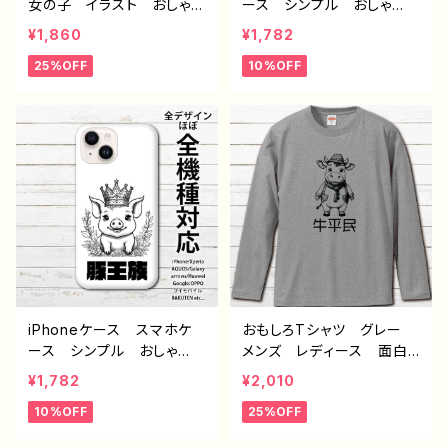
女の子 イラスト おしゃ
ース シンプル おしゃ
れ 後ろ姿 レディース
れ 面白い おもしろスマ
¥1,860
¥1,782
メンズ 綺麗 セクシー
ホケース イラスト う
25%OFF
10%OFF
個性的 おすすめ イラス
し 動物 ゆるかわ ゆる
トレーター 絵師 半袖シ
い ユニーク ネタ系 キ
ャツ デザイン コラボ
ャラクター ほぼ 全機種対
オリジナル デザイン グッ
応 メンズ iPhone15/14/
ズ タイトル：アバンチュー
13/12/11 AQUOS Xperi
ル カラーグレー 作：んご
a Googlepixel Galaxy
ミック C-3
Android アンドロイ
ド おすすめ 個性的 人
気 イラストレーター 絵
師 クリエイター オリジ
ナル デザイン グッズ タ
イトル：牛平民（ホワイト）
作：んごミック G-6
iPhoneケース スマホケ
おもしろTシャツ グレー
ース シンプル おしゃ
メンズ レディース 面白T
れ 面白い おもしろスマ
シャツ かわいい おしゃ
¥1,782
¥2,010
ホケース イラスト ブ
れ イラスト ブタ 動
10%OFF
25%OFF
タ 動物 ゆるかわ ゆる
物 ゆるかわ ゆるい ユ
い ユニーク ネタ系 キ
ニーク ネタ系 オリジナ