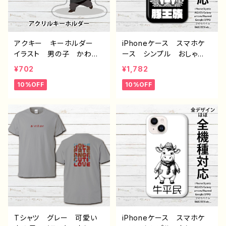
法寿司 作：んごミック G
-6
アクキー キーホルダー
iPhoneケース スマホケ
イラスト 男の子 かわい
ース シンプル おしゃ
い 少年 おしゃれ メン
れ 面白い おもしろスマ
¥702
¥1,782
ズ エモい 個性的 おす
ホケース イラスト ブ
10%OFF
10%OFF
すめ 人気 イラストレー
タ 動物 ゆるかわ ゆる
ター クリエイター 絵
い ユニーク ネタ系 キ
師 オリジナル デザイ
ャラクター ほぼ 全機種対
ン グッズ タイトル：んご
応 メンズ iPhone15/14/
ミック ちびきゃら パターン1
13/12/11 AQUOS Xperi
作：んごミック G-6
a Googlepixel Galaxy
Android アンドロイ
ド おすすめ 個性的 人
気 イラストレーター 絵
師 クリエイター オリジ
ナル デザイン グッズ タ
イトル：豚王族（ブラック）
作：んごミック G-6
Tシャツ グレー 可愛い
iPhoneケース スマホケ