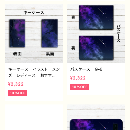
ル：星空 ver.2 作：んご
ペンケース コスメポー
G-6
チ タイトル：星空 作：ん
ご G-6
キーケース イラスト メン
パスケース G-6
ズ レディース おすす
¥2,322
め おしゃれ 綺麗 人気
¥2,322
10%OFF
個性的 イラストレータ
10%OFF
ー クリエイター 絵師
キーケース革 タイトル：星
空 作：んごミック G-6