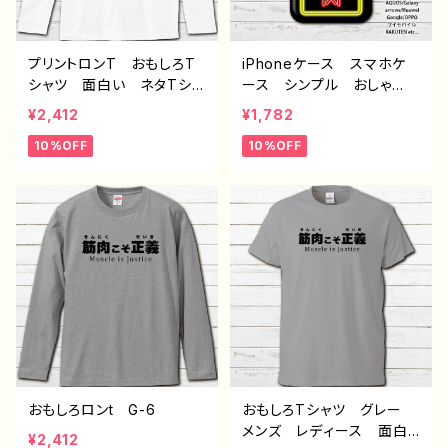
プリントロンT おもしろT
iPhoneケース スマホケ
シャツ 面白い ネタTシャ
ース シンプル おしゃ
ツ ユニーク 文字 かわ
れ 面白い おもしろスマ
¥2,412
¥1,782
いい メンズ レディー
ホケース ネタ系 エモ
10%OFF
10%OFF
ス おしゃれ おすすめ
い ほぼ 全機種対応 メン
個性的 人気 イラストレ
ズ iPhone15/14/13/12/11
ーター 絵師 クリエイタ
AQUOS Xperia Goo
ー オリジナル デザイ
glepixel Galaxy Andr
ン コラボ グッズ 長袖
oid アンドロイド おすす
Tシャツ ロングTシャツ
め 個性的 人気 イラス
タイトル：敗者の王様（ホワ
トレーター 絵師 クリエ
イト） 作：んごミック G-6
イター オリジナル デザ
イン グッズ タイトル：脱
法焼肉 作：んごミック G
-6
おもしろロンt G-6
おもしろTシャツ グレー
メンズ レディース 面白T
¥2,412