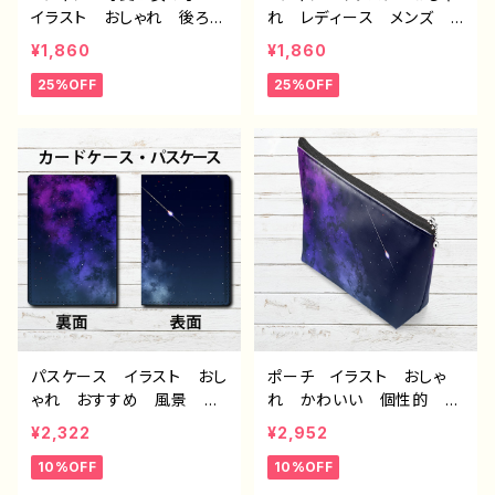
イラスト おしゃれ 後ろ
れ レディース メンズ
姿 レディース メンズ
かわいい シンプル 林
¥1,860
¥1,860
綺麗 セクシー 白 個性
檎 個性的 おすすめ イ
25%OFF
25%OFF
的 おすすめ イラストレ
ラストレーター 絵師 ク
ーター 絵師 クリエイタ
リエイターデザイン コラ
ー デザイン コラボ オ
ボ オリジナル デザイ
リジナル デザイン グッ
ン グッズ 半袖シャツ
ズ 半袖シャツ タイトル：
タイトル：wisdom 作：ん
アバンチュール 作：んごミ
ご C-3
ック C-3
パスケース イラスト おし
ポーチ イラスト おしゃ
ゃれ おすすめ 風景 綺
れ かわいい 個性的 ク
麗 美しい 景色 メン
リエイター 風景 綺麗
¥2,322
¥2,952
ズ レディース 人気 個
美しい 景色 メイクポー
10%OFF
10%OFF
性的 クリエイター イラ
チ ミニポーチ 化粧ポー
ストレーター 絵師 タイト
チ ペンポーチ 筆入れ