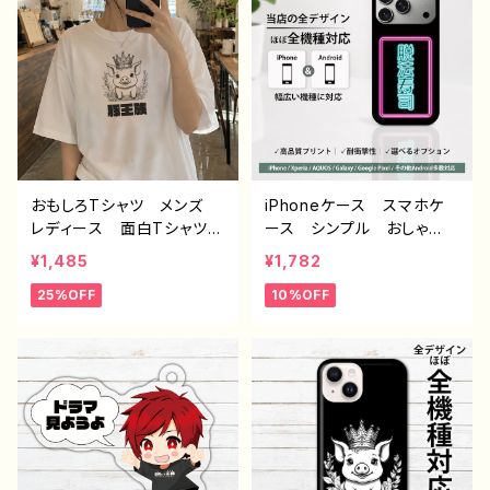
トレーター クリエイター
ごミック G-6
絵師 オリジナル デザイ
ン グッズ 半袖シャツ
デザイン コラボ タイト
ル：豚王族（グレー） 作：ん
ごミック C-3
おもしろTシャツ メンズ
iPhoneケース スマホケ
レディース 面白Tシャツ
ース シンプル おしゃ
かわいい おしゃれ イラ
れ 面白い おもしろスマ
¥1,485
¥1,782
スト ブタ 動物 ゆるか
ホケース ネタ系 エモ
25%OFF
10%OFF
わ ゆるい ユニーク ネ
い ほぼ 全機種対応 メン
タ系 オリジナルキャラクタ
ズ iPhone15/14/13/12/11
ー おすすめ 個性的 人
AQUOS Xperia Goo
気 イラストレーター クリ
glepixel Galaxy Andr
エイター 絵師 オリジナ
oid アンドロイド おすす
ル デザイン グッズ 半
め 個性的 人気 イラス
袖シャツ デザイン コラ
トレーター 絵師 クリエ
ボ タイトル：豚王族（ホワ
イター オリジナル デザ
イト） 作：んごミック C-3
イン グッズ タイトル：脱