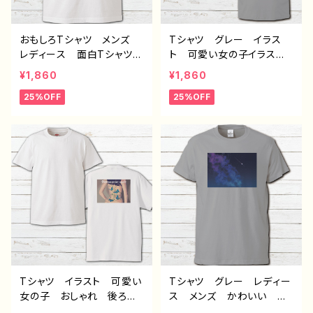
おもしろTシャツ メンズ
Tシャツ グレー イラス
レディース 面白Tシャツ
ト 可愛い女の子イラス
文字 かわいい おしゃ
ト おしゃれ 後ろ姿 メン
¥1,860
¥1,860
れ 個性的 おすすめ 半
ズ レディース 個性的
25%OFF
25%OFF
袖シャツ デザイン コラ
おすすめ 人気 イラスト
ボ ネタTシャツ タイト
レーター クリエイター
ル：筋肉こそ正義 作：んご
絵師 半袖シャツ デザイ
ミック H-7
ン コラボ オリジナル
デザイン グッズ タイト
ル：群青の夜 C-3
Tシャツ イラスト 可愛い
Tシャツ グレー レディー
女の子 おしゃれ 後ろ
ス メンズ かわいい イ
姿 メンズ レディース
ラスト 風景 綺麗 美し