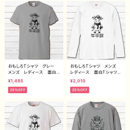
ャラクター ほぼ 全機種対
ルキャラクター おすす
応 メンズ iPhone15/14/
め 個性的 人気 イラス
13/12/11 AQUOS Xperi
トレーター クリエイター
a Googlepixel Galaxy
絵師 オリジナル デザイ
Android アンドロイ
ン グッズ 半袖シャツ
ド おすすめ 個性的 人
デザイン コラボ グッ
気 イラストレーター 絵
ズ 長袖Tシャツ ロングT
師 クリエイター オリジ
シャツ タイトル：牛平民
ナル デザイン グッズ タ
（グレー） 作：んごミック
イトル：豚王族（ホワイト）
C-3
作：んごミック G-6
おもしろTシャツ グレー
おもしろTシャツ メンズ
メンズ レディース 面白T
レディース 面白Tシャツ
シャツ かわいい おしゃ
かわいい おしゃれ イラ
¥1,485
¥2,010
れ イラスト ブタ 動
スト ブタ 動物 ゆるか
25%OFF
25%OFF
物 ゆるかわ ゆるい ユ
わ ゆるい ユニーク ネ
ニーク ネタ系 オリジナ
タ系 オリジナルキャラクタ
ルキャラクター おすす
ー おすすめ 個性的 人
め 個性的 人気 イラス
気 イラストレーター クリ
トレーター クリエイター
エイター 絵師 オリジナ
絵師 オリジナル デザイ
ル デザイン グッズ 半
ン グッズ 半袖シャツ
袖シャツ デザイン コラ