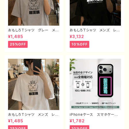
おもしろTシャツ グレー メン
おもしろTシャツ メンズ レデ
ズ レディース 面白Tシャツ
ィース 面白Tシャツ 文字
¥1,485
¥3,132
かわいい おしゃれ イラス
ネタTシャツ かわいい おしゃ
ト ブタ 動物 ゆるかわ ゆ
れ 個性的 おすすめ 半袖シ
25%OFF
10%OFF
るい ユニーク ネタ系 オリ
ャツ デザイン コラボ オリ
ジナルキャラクター おすす
ジナル デザイン グッズ タ
め 個性的 人気 イラストレ
イトル：筋肉こそ正義 作：んご
ーター クリエイター 絵師
ミック G-6
オリジナル デザイン グッ
ズ 半袖シャツ デザイン コ
ラボ タイトル：豚王族（グレー）
作：んごミック C-3
おもしろTシャツ メンズ レデ
iPhoneケース スマホケー
ィース 面白Tシャツ かわい
ス シンプル おしゃれ 面白
¥1,485
¥1,782
い おしゃれ イラスト ブタ
い おもしろスマホケース ネ
動物 ゆるかわ ゆるい ユニ
タ系 エモい ほぼ 全機種対
25%OFF
10%OFF