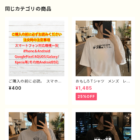
同じカテゴリの商品
ご購入の前に必読。 スマホケ
おもしろTシャツ メンズ レデ
ース サイズ 一覧 選び方
ィース 面白Tシャツ 文字
¥400
¥1,485
iPhoneケース Android iP
かわいい おしゃれ 個性的
hone17/16/15/14/13/12/11
おすすめ 半袖シャツ デザイ
25%OFF
Galaxy Xperia GooglePi
ン コラボ ネタTシャツ タイ
xel AQUOS OPPO ワイ
トル：デブ界のスリム（ホワイト）
モバイル etc. 手帳型 全機
作：んごミック C-3
種対応