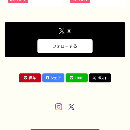
ーク ネタ系 オリジナルキャ
応 メンズ iPhone15/14/13/
ラクター おすすめ 個性的
12/11 AQUOS Xperia G
人気 イラストレーター クリ
ooglepixel Galaxy Andr
エイター 絵師 オリジナル
oid アンドロイド おすす
デザイン グッズ 半袖シャ
め 個性的 人気 イラストレ
ツ デザイン コラボ タイト
ーター 絵師 クリエイター
ル：豚王族（ホワイト） 作：んご
オリジナル デザイン グッ
X
ミック C-3
ズ タイトル：脱法寿司 作：ん
ごミック G-6
フォローする
保存
シェア
LINE
ポスト