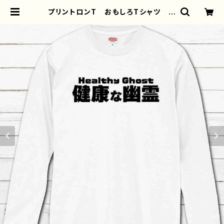
プリントロンT おもしろTシャツ 面
白い ネタTシャツ ユニーク 文
字 かわいい メンズ レディース
おしゃれ おすすめ 個性的 人
気 イラストレーター 絵師 クリエ
イター オリジナル デザイン コラ
ボ グッズ 長袖Tシャツ ロングT
シャツ タイトル：健康な幽霊（ホワイ
ト） 作：んごミック G-6 | iPhone
ケース/スマホケース/Tシャツ/おしゃ
れ/イラストレーター/グッズ/人気/後
払い/通販｜雑貨屋アリうさ