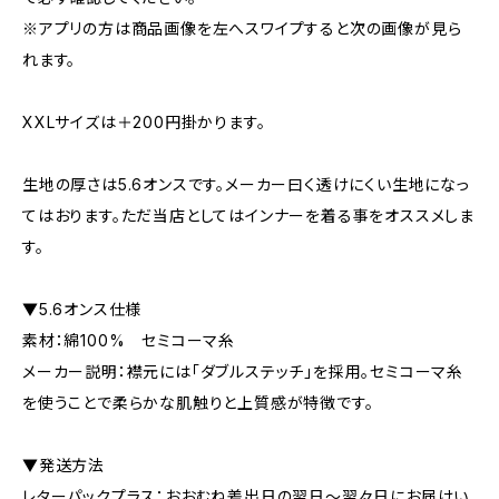
※アプリの方は商品画像を左へスワイプすると次の画像が見ら
れます。
XXLサイズは＋200円掛かります。
生地の厚さは5.6オンスです。メーカー曰く透けにくい生地になっ
てはおります。ただ当店としてはインナーを着る事をオススメしま
す。
▼5.6オンス仕様
素材：綿100% セミコーマ糸
メーカー説明：襟元には「ダブルステッチ」を採用。セミコーマ糸
を使うことで柔らかな肌触りと上質感が特徴です。
▼発送方法
レターパックプラス：おおむね差出日の翌日〜翌々日にお届けい