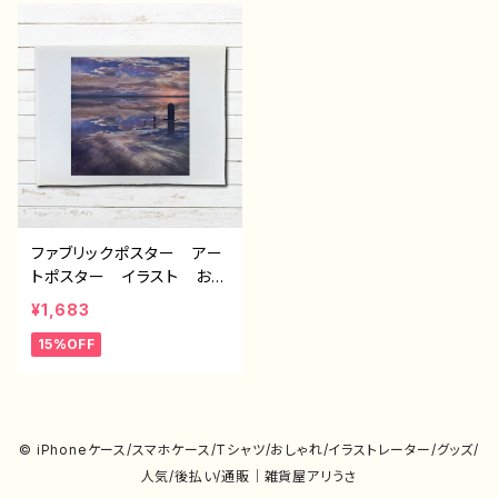
イター イラストレーター
絵師 オリジナル デザイ
絵師 オリジナル デザイ
ン グッズ タイトル：フェ
ン グッズ タイトル：フェ
アリウム(橙) 作：アナ B-
アリウム(青) 作：アナ B-
2
2
ファブリックポスター アー
トポスター イラスト おし
ゃれ エモい 風景 綺
¥1,683
麗 美しい 景色 インテ
15%OFF
リア おすすめ 個性的
人気 クリエイター イラ
ストレーター 絵師 オリ
ジナル デザイン グッ
ズ タイトル：zero 作：ア
© iPhoneケース/スマホケース/Tシャツ/おしゃれ/イラストレーター/グッズ/
ナ B-2
人気/後払い/通販｜雑貨屋アリうさ