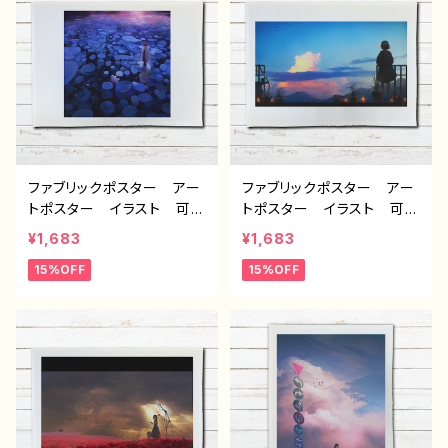
ン グッズ タイトル：星々
ザイン グッズ タイトル：
の帰る場所 作：アナ B-2
消えてしまわないように
作：アナ B-2
ファブリックポスター アー
ファブリックポスター アー
トポスター イラスト 可愛
トポスター イラスト 可愛
い女の子 おしゃれ エモ
い女の子 おしゃれ 後ろ
¥1,683
¥1,683
い 風景 綺麗 美しい
姿 エモい 風景 綺麗
15%OFF
15%OFF
景色 くま インテリア お
美しい 景色 インテリ
すすめ 個性的 人気 ク
ア おすすめ 個性的 人
リエイター イラストレータ
気 クリエイター イラスト
ー 絵師 オリジナル デ
レーター 絵師 オリジナ
ザイン グッズ タイトル：
ル デザイン グッズ タイ
氷の記憶 作：アナ B-2
トル：夜明けは告げる 作：
アナ B-2