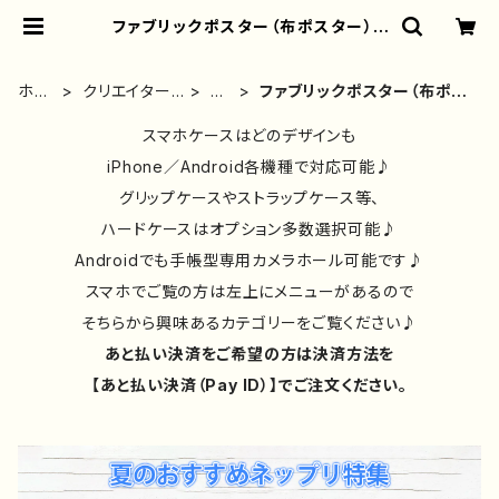
ファブリックポスター（布ポスター） |
iPhoneケース/スマホケース/Tシャ
ツ/おしゃれ/イラストレーター/グッ
ズ/人気/後払い/通販｜雑貨屋アリう
ホー
クリエイター
ア
ファブリックポスター（布ポス
さ
ム
別①
ナ
ター）
スマホケースはどのデザインも
iPhone／Android各機種で対応可能♪
グリップケースやストラップケース等、
ハードケースはオプション多数選択可能♪
Androidでも手帳型専用カメラホール可能です♪
スマホでご覧の方は左上にメニューがあるので
そちらから興味あるカテゴリーをご覧ください♪
あと払い決済をご希望の方は決済方法を
【あと払い決済（Pay ID）】でご注文ください。