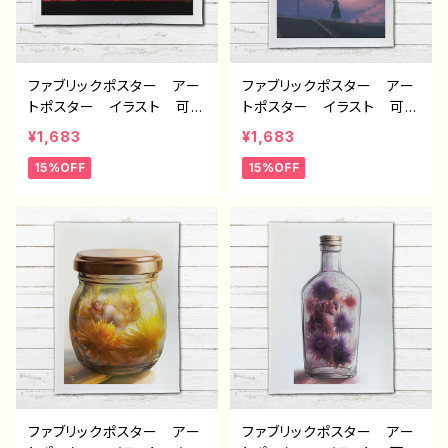
ファブリックポスター アー
ファブリックポスター アー
トポスター イラスト 可愛
トポスター イラスト 可愛
い女の子 おしゃれ エモ
い女の子 おしゃれ エモ
¥1,683
¥1,683
い 風景 綺麗 美しい
い 風景 綺麗 美しい
15%OFF
15%OFF
景色 インテリア おすす
景色 インテリア おすす
め 個性的 人気 クリエ
め 個性的 人気 クリエ
イター イラストレーター
イター イラストレーター
絵師 オリジナル デザイ
絵師 オリジナル デザイ
ン グッズ タイトル：dear
ン グッズ タイトル：visio
作：アナ B-2
n 作：アナ B-2
ファブリックポスター アー
ファブリックポスター アー