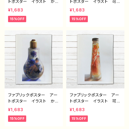
トポスター イラスト かっ
トポスター イラスト 可愛
こいい男子 おしゃれ エ
い女の子 おしゃれ エモ
¥1,683
¥1,683
モい インテリア おすす
い インテリア おすす
15%OFF
15%OFF
め 個性的 人気 クリエ
め 個性的 人気 クリエ
イター イラストレーター
イター イラストレーター
絵師 オリジナル デザイ
絵師 オリジナル デザイ
ン グッズ タイトル：フェ
ン グッズ タイトル：フェ
アリウム(黄) 作：アナ B-
アリウム(紫) 作：アナ B-
2
2
ファブリックポスター アー
ファブリックポスター アー
トポスター イラスト かっ
トポスター イラスト 可愛
こいい 男の子 イケメ
い女の子 おしゃれ エモ
¥1,683
¥1,683
ン ショタ おしゃれ エモ
い インテリア おすす
15%OFF
15%OFF
い インテリア おすす
め 個性的 人気 クリエ
め 個性的 人気 クリエ
イター イラストレーター