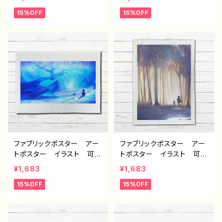
い かっこいい 風景 綺
い 風景 綺麗 美しい
15%OFF
15%OFF
麗 美しい 景色 インテ
景色 かっこいい インテリ
リア おすすめ 個性的
ア おすすめ 個性的 人
人気 クリエイター イラ
気 クリエイター イラスト
ストレーター 絵師 オリ
レーター 絵師 オリジナ
ジナル デザイン グッ
ル デザイン グッズ タイ
ズ タイトル：斑雪 作：ア
トル：海に還る 作：アナ
ナ B-2
B-2
ファブリックポスター アー
ファブリックポスター アー
トポスター イラスト 可愛
トポスター イラスト 可愛
い女の子 おしゃれ エモ
い女の子 おしゃれ エモ
¥1,683
¥1,683
い 風景 綺麗 美しい
い 風景 綺麗 美しい
15%OFF
15%OFF
景色 インテリア おすす
景色 くま インテリア お
め 個性的 人気 クリエ
すすめ 個性的 人気 ク
イター イラストレーター
リエイター イラストレータ
絵師 オリジナル デザイ
ー 絵師 オリジナル デ