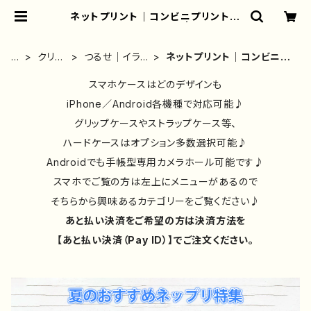
ネットプリント｜コンビニプリント｜
ステッカーシール｜一覧 | iPhoneケ
ース/スマホケース/Tシャツ/おしゃ
れ/イラストレーター/グッズ/人気/後
ホ
クリエ
つるせ｜イラ
ネットプリント｜コンビニプ
払い/通販｜雑貨屋アリうさ
ー
イター
ストレーター
リント｜ステッカーシール｜
ム
別②
｜グッズ
スマホケースはどのデザインも
一覧
iPhone／Android各機種で対応可能♪
グリップケースやストラップケース等、
ハードケースはオプション多数選択可能♪
Androidでも手帳型専用カメラホール可能です♪
スマホでご覧の方は左上にメニューがあるので
そちらから興味あるカテゴリーをご覧ください♪
あと払い決済をご希望の方は決済方法を
【あと払い決済（Pay ID）】でご注文ください。