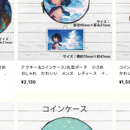
小さめ
アクキー＆コインケース/丸型ポーチ 小さめ
コイ
麗 景
おしゃれ かわいい メンズ レディース イ
かわ
物入れ
ラスト 可愛い女の子 JK 女子高校生 セ
プル
¥2,130
¥1,5
個性
ーラー服 黒髪 ボブヘア ショートカット
物入
ター
エモい 風景 綺麗 景色 美しい ノスタル
め 
イト
ジック 小物入れ ミニポーチ メイクポー
イタ
チ おすすめ 個性的 人気 イラストレータ
ズ タ
ー クリエイター 絵師 オリジナル デザイ
ン グッズ タイトル：夏空と君 作：みふる