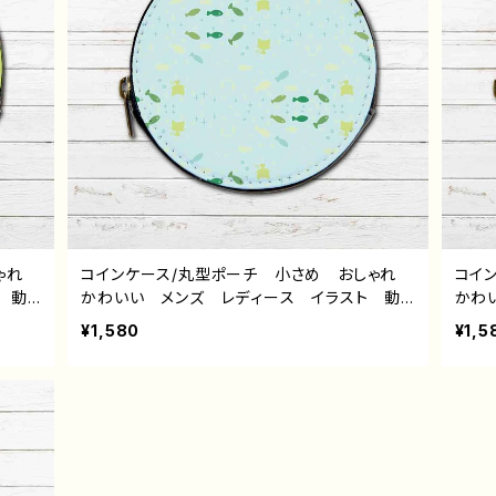
しゃれ
コインケース/丸型ポーチ 小さめ おしゃれ
コイ
 動
かわいい メンズ レディース イラスト 動
かわ
 ゆる
物 シンプル 魚 ねこ 猫 ゆるかわ ゆる
物 
¥1,580
¥1,5
イクポ
い 可愛い 小物入れ ミニポーチ メイクポ
い 
トレー
ーチ おすすめ 個性的 人気 イラストレー
ーチ
 デザ
ター クリエイター 絵師 オリジナル デザ
ター
5・ね
イン グッズ タイトル：パターンデザイン4・ね
イン
こくもさかな 作：水無月りい
こく