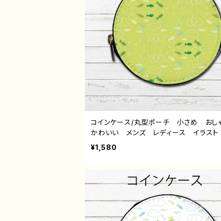
コインケース/丸型ポーチ 小さめ お
かわいい メンズ レディース イラスト
物 シンプル 魚 ねこ 猫 ゆるかわ
¥1,580
い 可愛い 小物入れ ミニポーチ メ
ーチ おすすめ 個性的 人気 イラス
ター クリエイター 絵師 オリジナル
イン グッズ タイトル：パターンデザイン
こくもさかな 作：水無月りい