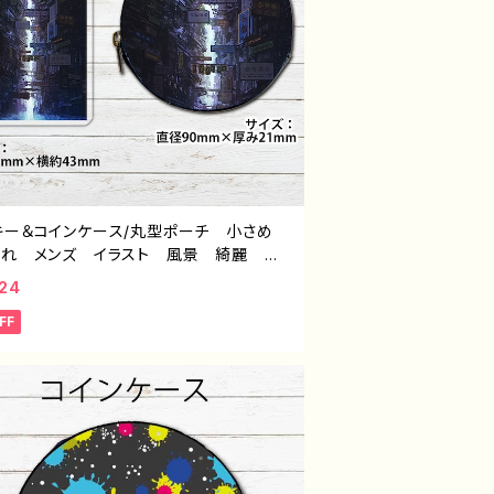
キー＆コインケース/丸型ポーチ 小さめ
ゃれ メンズ イラスト 風景 綺麗 景
美しい エモい かっこいい 小物入れ
24
ポーチ おすすめ 個性的 人気 イラス
FF
ーター クリエイター 絵師 オリジナ
デザイン グッズ タイトル：水没の九龍寨
：J.タネダ F-5