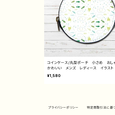
コインケース/丸型ポーチ 小さめ お
かわいい メンズ レディース イラスト
物 シンプル 魚 ねこ 猫 ゆるかわ
¥1,580
い 可愛い 小物入れ ミニポーチ メ
ーチ おすすめ 個性的 人気 イラス
ター クリエイター 絵師 オリジナル
イン グッズ タイトル：パターンデザイン
こくもさかな 作：水無月りい
プライバシーポリシー
特定商取引法に基