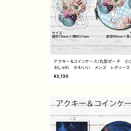
アクキー＆コインケース/丸型ポーチ 
おしゃれ かわいい メンズ レディース
ラスト 男の子 イケメン かわいい か
¥2,130
いい エモい 銀髪 白髪 ピアス ミ
ラ 小物入れ ミニポーチ メイクポー
すすめ 個性的 人気 イラストレータ
リエイター 絵師 オリジナル デザイン
ッズ タイトル：白狼ちょもアクキー＆コイ
ースセット 作：白狼ちょも