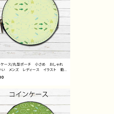
ンケース/丸型ポーチ 小さめ おしゃれ
いい メンズ レディース イラスト 動
シンプル 魚 ねこ 猫 ゆるかわ ゆる
80
可愛い 小物入れ ミニポーチ メイクポ
 おすすめ 個性的 人気 イラストレー
 クリエイター 絵師 オリジナル デザ
 グッズ タイトル：パターンデザイン6・ね
もさかな 作：水無月りい