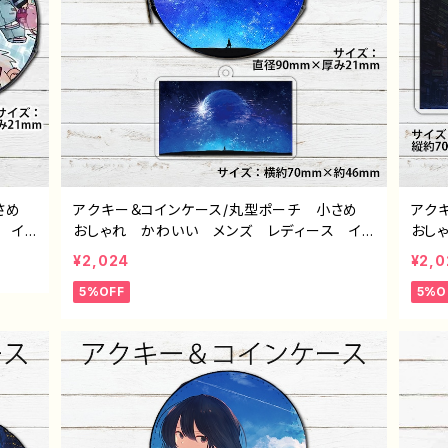
小さめ
アクキー＆コインケース/丸型ポーチ 小さめ
アク
 イ
おしゃれ かわいい メンズ レディース イ
おし
っこ
ラスト 風景 綺麗 景色 美しい エモい
色 
¥2,024
¥2,0
ニキャ
かっこいい 小物入れ ミニポーチ メイクポ
ミニ
5%OFF
5%O
チ お
ーチ おすすめ 個性的 人気 イラストレー
トレ
ー ク
ター クリエイター 絵師 オリジナル デザ
ル 
 グ
イン グッズ タイトル：第２の故郷 作：J.タネ
城 作
ンケ
ダ F-5