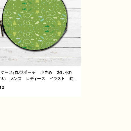
ンケース/丸型ポーチ 小さめ おしゃれ
いい メンズ レディース イラスト 動
シンプル 魚 ねこ 猫 ゆるかわ ゆる
80
可愛い 小物入れ ミニポーチ メイクポ
 おすすめ 個性的 人気 イラストレー
 クリエイター 絵師 オリジナル デザ
 グッズ タイトル：パターンデザイン3・ね
もさかな 作：水無月りい