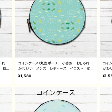
しゃれ
コインケース/丸型ポーチ 小さめ おしゃれ
コイ
 動
かわいい メンズ レディース イラスト 動
かわ
 ゆる
物 シンプル 魚 ねこ 猫 ゆるかわ ゆる
物 
¥1,580
¥1,5
イクポ
い 可愛い 小物入れ ミニポーチ メイクポ
い 
トレー
ーチ おすすめ 個性的 人気 イラストレー
ーチ
 デザ
ター クリエイター 絵師 オリジナル デザ
ター
8・ね
イン グッズ タイトル：パターンデザイン7・ね
イン
こくもさかな 作：水無月りい
こく