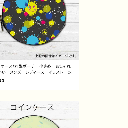
ンケース/丸型ポーチ 小さめ おしゃれ
いい メンズ レディース イラスト シン
 ポップ 可愛い ゆるかわ ゆるい 小
80
れ ミニポーチ メイクポーチ おすす
個性的 人気 イラストレーター クリエ
ー 絵師 オリジナル デザイン グッ
イトル：Smile Painting 作：水無月りい