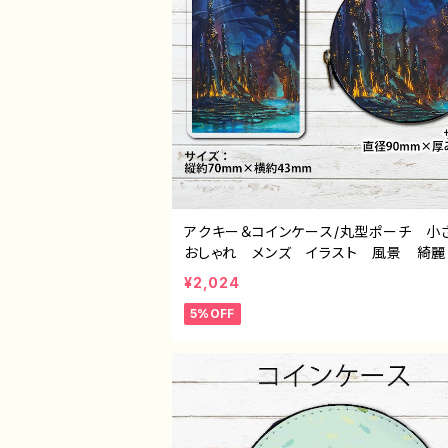
アクキー＆コインケース/丸型ポーチ 
おしゃれ メンズ イラスト 風景 綺
色 美しい エモい かっこいい 小
¥2,024
ミニポーチ メイクポーチ おすすめ 
5%OFF
的 人気 イラストレーター クリエイ
絵師 オリジナル デザイン グッズ タ
ル：海底洞窟都市 作：J.タネダ F-5