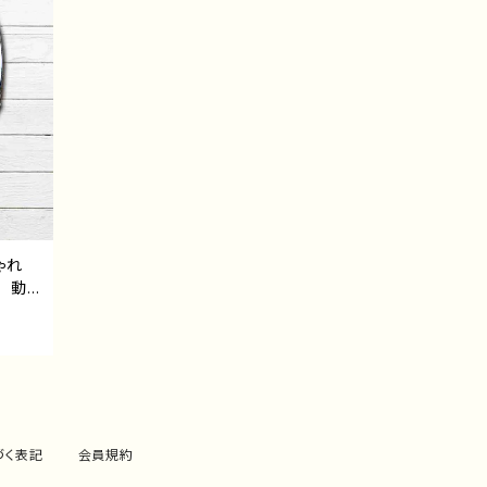
しゃれ
 動
 ゆる
イクポ
トレー
 デザ
1・ね
づく表記
会員規約