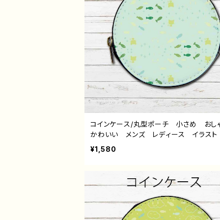
コインケース/丸型ポーチ 小さめ お
かわいい メンズ レディース イラスト
物 シンプル 魚 ねこ 猫 ゆるかわ
¥1,580
い 可愛い 小物入れ ミニポーチ メ
ーチ おすすめ 個性的 人気 イラス
ター クリエイター 絵師 オリジナル
イン グッズ タイトル：パターンデザイン
こくもさかな 作：水無月りい