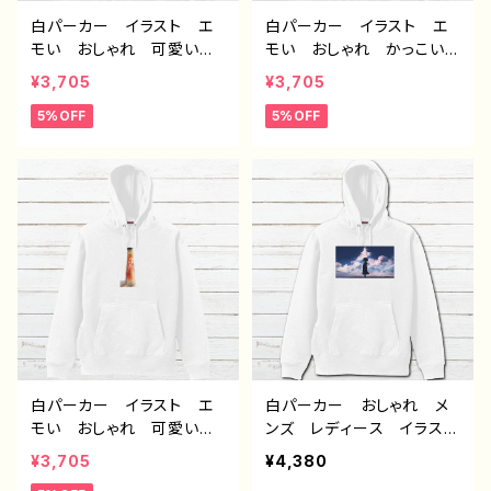
白パーカー イラスト エ
白パーカー イラスト エ
モい おしゃれ 可愛い女
モい おしゃれ かっこい
の子 メンズ レディー
い 男の子 イケメン シ
¥3,705
¥3,705
ス おすすめ 個性的 人
ョタ メンズ レディース
5%OFF
5%OFF
気 イラストレーター クリ
おすすめ 個性的 人気
エイター 絵師 オリジナ
イラストレーター クリエイ
ル デザイン グッズ 片
ター 絵師 オリジナル
面印刷 タイトル：フェアリ
デザイン グッズ 片面印
ウム(紫) 作：アナ F-5
刷 タイトル：フェアリウム
(青) 作：アナ F-5
白パーカー イラスト エ
白パーカー おしゃれ メ
モい おしゃれ 可愛い女
ンズ レディース イラス
の子 メンズ レディー
ト エモい 可愛い女の
¥3,705
¥4,380
ス おすすめ 個性的 人
子 かわいい おしゃれ