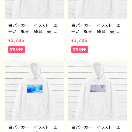
白パーカー イラスト エ
白パーカー イラスト エ
モい 風景 綺麗 美し
モい 風景 綺麗 美し
い 景色 おしゃれ 可愛
い 景色 おしゃれ 可愛
¥3,705
¥3,705
い女の子 メンズ レディ
い女の子 メンズ レディ
5%OFF
5%OFF
ース おすすめ 個性的
ース おすすめ 個性的
人気 イラストレーター
人気 イラストレーター
クリエイター 絵師 オリ
クリエイター 絵師 オリ
ジナル デザイン グッ
ジナル デザイン グッ
ズ 片面印刷 タイトル：消
ズ 片面印刷 タイトル：消
えてしまわないように 作：
えてしまわないように 作：
アナ F-5
アナ F-5
白パーカー イラスト エ
白パーカー イラスト エ