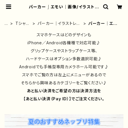
パーカー｜エモい｜画像/イラスト｜
おしゃれ | iPhoneケース/スマホケ
ース/Tシャツ/おしゃれ/イラストレー
ター/グッズ/人気/後払い/通販｜雑貨
ホ
Tシャ
パーカー｜イラストレー
パーカー｜エモ
屋アリうさ
ー
ツ・ロン
ター作品別｜デザイン｜
い｜画像/イラス
ム
T・パー
スマホケースはどのデザインも
コラボ｜おしゃれ
ト｜おしゃれ
カー
iPhone／Android各機種で対応可能♪
グリップケースやストラップケース等、
ハードケースはオプション多数選択可能♪
Androidでも手帳型専用カメラホール可能です♪
スマホでご覧の方は左上にメニューがあるので
そちらから興味あるカテゴリーをご覧ください♪
あと払い決済をご希望の方は決済方法を
【あと払い決済（Pay ID）】でご注文ください。