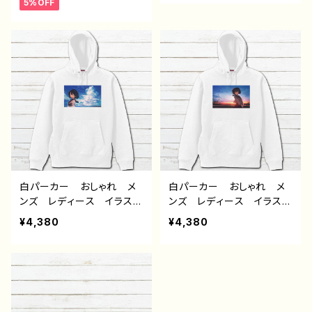
5%OFF
気 イラストレーター クリ
服 JK 女子高校生 セ
エイター 絵師 オリジナ
ーラー服 プリッツスカー
ル デザイン グッズ 片
ト 黒髪 ボブヘア ショ
面印刷 タイトル： フェアリ
ートカット 風景 綺麗
ウム(橙) 作：アナ F-5
景色 美しい ノスタルジ
ック 個性的 おすすめ
人気 イラストレーター
絵師 オリジナル デザイ
ン グッズ 片面印刷 タ
イトル：群青 作：みふる
白パーカー おしゃれ メ
白パーカー おしゃれ メ
ンズ レディース イラス
ンズ レディース イラス
ト エモい 可愛い女の
ト エモい 可愛い女の
¥4,380
¥4,380
子 かわいい おしゃれ
子 かわいい おしゃれ
服 JK 女子高校生 セ
服 JK 女子高校生 セ
ーラー服 黒髪 ボブヘ
ーラー服 黒髪 ボブヘ
ア ショートカット 風景
ア ショートカット 風景
綺麗 景色 美しい ノス
綺麗 景色 美しい ノス
タルジック 個性的 おす
タルジック 個性的 おす