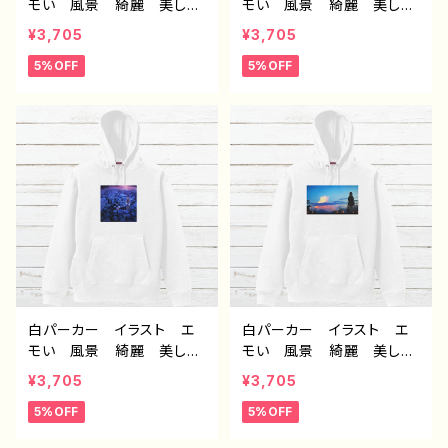
モい 風景 綺麗 美し
モい 風景 綺麗 美し
い 景色 おしゃれ 可愛
い 景色 おしゃれ 可愛
¥3,705
¥3,705
い女の子 メンズ レディ
い女の子 メンズ レディ
5%OFF
5%OFF
ース おすすめ 個性的
ース おすすめ 個性的
人気 イラストレーター
人気 イラストレーター
クリエイター 絵師 オリ
クリエイター 絵師 オリ
ジナル デザイン グッ
ジナル デザイン グッ
ズ 片面印刷 タイトル：
ズ 片面印刷 タイトル：斑
星々の帰る場所 作：ア
雪 作：アナ F-5
ナ F-5
白パーカー イラスト エ
白パーカー イラスト エ
モい 風景 綺麗 美し
モい 風景 綺麗 美し
い 景色 おしゃれ 可愛
い 景色 可愛い女の子
¥3,705
¥3,705
い女の子 メンズ レディ
おしゃれ後ろ姿 メンズ レ
5%OFF
5%OFF
ース おすすめ 個性的
ディース おすすめ 個性
人気 イラストレーター
的 人気 イラストレータ