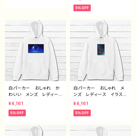
ndroid iPhone17/16/15/
麗 景色 美しい エモ
5%OFF
14/13/12/11 Galaxy Xp
い かっこいい おすす
eria GooglePixel AQ
め 個性的 人気 イラス
UOS OPPO ワイモバイ
トレーター クリエイター
ル etc. 手帳型 全機種
絵師 オリジナル デザイ
対応
ン グッズ タイトル：赤の
入道雲 作：J.タネダ F-5
白パーカー おしゃれ か
白パーカー おしゃれ メ
わいい メンズ レディー
ンズ レディース イラス
ス イラスト 風景 綺
ト 風景 綺麗 景色 美
¥4,161
¥4,161
麗 景色 美しい エモ
しい エモい かっこい
5%OFF
5%OFF
い かっこいい おすす
い おすすめ 個性的 人
め 個性的 人気 イラス
気 イラストレーター クリ
トレーター クリエイター
エイター 絵師 オリジナ
絵師 オリジナル デザイ
ル デザイン グッズ ：海