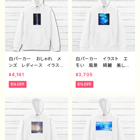
ン グッズ タイトル：第２
底洞窟都市 作：J.タネ
の故郷 作：J.タネダ F-5
ダ F-5
白パーカー おしゃれ メ
白パーカー イラスト エ
ンズ レディース イラス
モい 風景 綺麗 美し
ト 風景 綺麗 景色 美
い 景色 おしゃれ 可愛
¥4,161
¥3,705
しい エモい かっこい
い女の子 メンズ レディ
5%OFF
5%OFF
い おすすめ 個性的 人
ース おすすめ 個性的
気 イラストレーター クリ
人気 イラストレーター
エイター 絵師 オリジナ
クリエイター 絵師 オリ
ル デザイン グッズ タイ
ジナル デザイン グッ
トル：水没の九龍城砦 作：
ズ 片面印刷 タイトル：海
J.タネダ F-5
に還る 作：アナ F-5