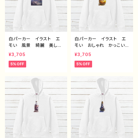
白パーカー イラスト エ
白パーカー イラスト エ
モい 風景 綺麗 美し
モい おしゃれ かっこいい
い 景色 おしゃれ 可愛
男子 メンズ レディー
¥3,705
¥3,705
い女の子 メンズ レディ
ス おすすめ 個性的 人
5%OFF
5%OFF
ース おすすめ 個性的
気 イラストレーター クリ
人気 イラストレーター
エイター 絵師 オリジナ
クリエイター 絵師 オリ
ル デザイン グッズ 片
ジナル デザイン グッ
面印刷 タイトル：フェアリ
ズ 片面印刷 タイトル：z
ウム(黄) 作：アナ F-5
ero 作：アナ F-5