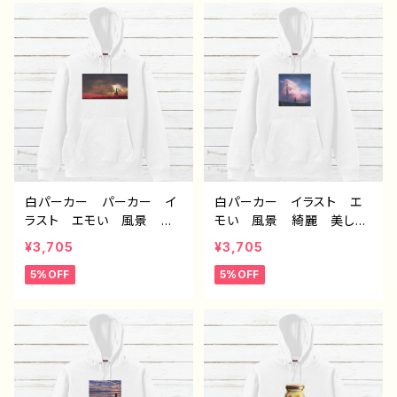
クリエイター 絵師 オリ
ー クリエイター 絵師
ジナル デザイン グッ
オリジナル デザイン グッ
ズ 片面印刷 タイトル：氷
ズ 片面印刷タイトル：夜明
の記憶 作：アナ F-5
けは告げる 作：アナ F-5
白パーカー パーカー イ
白パーカー イラスト エ
ラスト エモい 風景 綺
モい 風景 綺麗 美し
麗 美しい 景色 おしゃ
い 景色 おしゃれ 可愛
¥3,705
¥3,705
れ 可愛い女の子 メン
い女の子 メンズ レディ
5%OFF
5%OFF
ズ レディース おすす
ース おすすめ 個性的
め 個性的 人気 イラス
人気 イラストレーター
トレーター クリエイター
クリエイター 絵師 オリ
絵師 オリジナル デザイ
ジナル デザイン グッ
ン グッズ 片面印刷 タ
ズ 片面印刷タイトル：visi
イトル：dear 作：アナ F-
on 作：アナ F-5
5