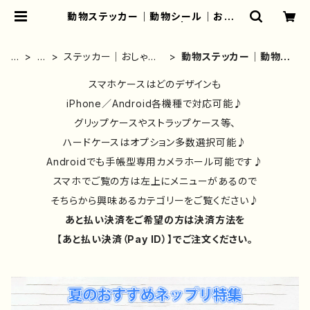
動物ステッカー｜動物シール｜おしゃ
れ｜かわいい｜スマホ | iPhoneケ
ース/スマホケース/Tシャツ/おしゃ
れ/イラストレーター/グッズ/人気/後
ホ
雑
ステッカー｜おしゃれ
動物ステッカー｜動物シ
払い/通販｜雑貨屋アリうさ
ー
貨
｜人気｜イラストレー
ール｜おしゃれ｜かわい
ム
類
ター｜かわいい
スマホケースはどのデザインも
い｜スマホ
①
iPhone／Android各機種で対応可能♪
グリップケースやストラップケース等、
ハードケースはオプション多数選択可能♪
Androidでも手帳型専用カメラホール可能です♪
スマホでご覧の方は左上にメニューがあるので
そちらから興味あるカテゴリーをご覧ください♪
あと払い決済をご希望の方は決済方法を
【あと払い決済（Pay ID）】でご注文ください。