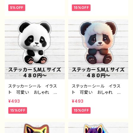
的 おすすめ おすすめ
ー ねこ 猫 ネコ おす
5%OFF
15%OFF
個性的 人気 イラストレ
すめ 個性的 人気 イラ
ーター クリエイター 絵
ストレーター 絵師 クリ
師 オリジナル デザイ
エイター ノンブランド オ
ン グッズ スマホケー
リジナル デザイン グッ
ス サイズ 挟む タイト
ズ スマホケース サイ
ル：ぽいんと 作：栞音 F-
ズ 挟む タイトル：ステッ
5
カーデザイン 720 J1-9
ステッカーシール イラス
ステッカーシール イラス
ト 可愛い おしゃれ ゆ
ト 可愛い おしゃれ ゆ
るい 動物 パンダ おす
るい 動物 パンダ おす
¥493
¥493
すめ 個性的 人気 イラ
すめ 個性的 人気 イラ
15%OFF
15%OFF
ストレーター 絵師 クリ
ストレーター 絵師 クリ
エイター ノンブランド オ
エイター ノンブランド オ
リジナル デザイン グッ
リジナル デザイン グッ
ズ スマホケース サイ
ズ スマホケース サイ