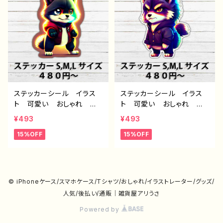
ズ 挟む タイトル：ステッ
ズ 挟む タイトル：ステッ
カーデザイン 721 J1-9
カーデザイン 718 J1-9
ステッカーシール イラス
ステッカーシール イラス
ト 可愛い おしゃれ ゆ
ト 可愛い おしゃれ ゆ
るい 動物 キャラクタ
るい 動物 キャラクタ
¥493
¥493
ー おおかみ オオカミ
ー おおかみ オオカミ
15%OFF
15%OFF
狼 おすすめ 個性的 人
狼 おすすめ 個性的 人
気 イラストレーター 絵
気 イラストレーター 絵
師 クリエイター ノンブラ
師 クリエイター ノンブラ
ンド オリジナル デザイ
ンド オリジナル デザイ
ン グッズ スマホケー
ン グッズ スマホケー
© iPhoneケース/スマホケース/Tシャツ/おしゃれ/イラストレーター/グッズ/
ス サイズ 挟む タイト
ス サイズ 挟む タイト
人気/後払い/通販｜雑貨屋アリうさ
ル：ステッカーデザイン 719
ル：ステッカーデザイン 717
J1-9
J1-9
Powered by