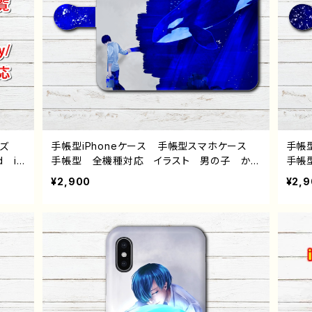
イズ
手帳型iPhoneケース 手帳型スマホケース
手帳
d iP
手帳型 全機種対応 イラスト 男の子 かっ
手帳
peri
こいい イケメン クール おしゃれ 動物
こい
¥2,900
¥2,
ワイモ
シャチ かわいい エモい メンズ クール
シャ
レディース 女子 iPhone15/14/13/12/11 A
高校生
QUOS Xperia Googlepixel Galaxy
QUO
Android アンドロイド ケース 個性的 お
And
すすめ 人気 イラストレーター クリエイタ
すす
ー 絵師 オリジナル デザイン グッズ タ
ー 
イトル：少年とシャチ 作：しゅり
イト