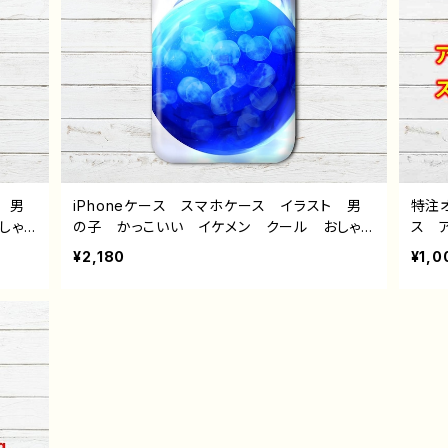
 男
iPhoneケース スマホケース イラスト 男
特注
しゃ
の子 かっこいい イケメン クール おしゃ
ス 
メン
れ 動物 海月 くらげ エモい メンズ レ
強化
¥2,180
¥1,0
5/1
ディース iPhone15/14/13/12/11 AQUOS
アリ
epixe
Xperia Googlepixel Android アンドロ
ケー
イド ケース 個性的 おすすめ 人気 イラ
レータ
ストレーター クリエイター 絵師 オリジナ
デザイ
ル デザイン グッズ タイトル：jellyfish
作：しゅり