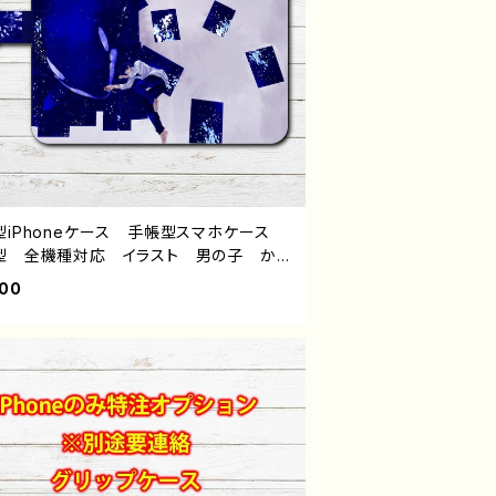
型iPhoneケース 手帳型スマホケース
型 全機種対応 イラスト 男の子 かっ
い イケメン クール おしゃれ 動物
900
チ かわいい エモい メンズ クール
 男子 iPhone17/16/15/14/13 A
S Xperia Googlepixel Galaxy
roid アンドロイド ケース 個性的 お
め 人気 イラストレーター クリエイタ
絵師 オリジナル デザイン グッズ タ
ル：海へのキャンパス 作：しゅり