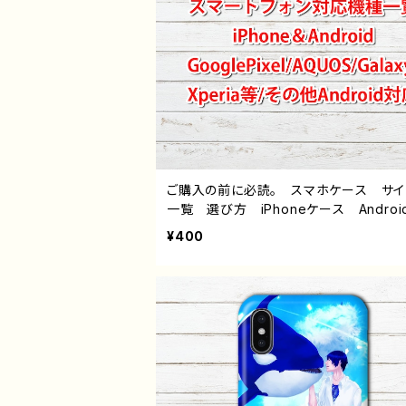
ご購入の前に必読。 スマホケース サ
一覧 選び方 iPhoneケース Androi
hone17/16/15/14/13/12/11 Galaxy X
¥400
a GooglePixel AQUOS OPPO 
バイル etc. 手帳型 全機種対応