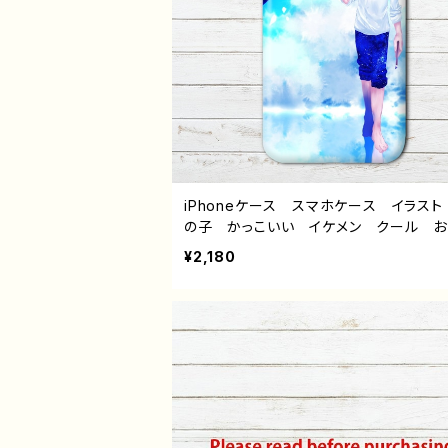
iPhoneケース スマホケース イラスト
の子 かっこいい イケメン クール お
れ 動物 シャチ かわいい エモい 
¥2,180
ズ クール レディース 女子 iPhone1
4/13/12/11 AQUOS Xperia Googl
l Galaxy Android アンドロイド 
ス 個性的 おすすめ 人気 イラスト
ー クリエイター 絵師 オリジナル 
ン グッズ タイトル：orca 作：しゅり