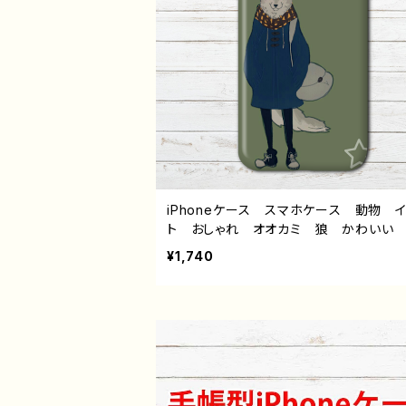
iPhoneケース スマホケース 動物 
ト おしゃれ オオカミ 狼 かわいい
こいい メンズ レディース 女子 
¥1,740
男子 iPhone17/16/15/14/13 AQUOS
se 8 9 10 Xperia Googlepixel G
Android アンドロイド ケース お
め 個性的 人気 イラストレーター 
イター 絵師 オリジナル デザイン グ
ズ タイトル：マチアワセ（狼さん） 作：
らす