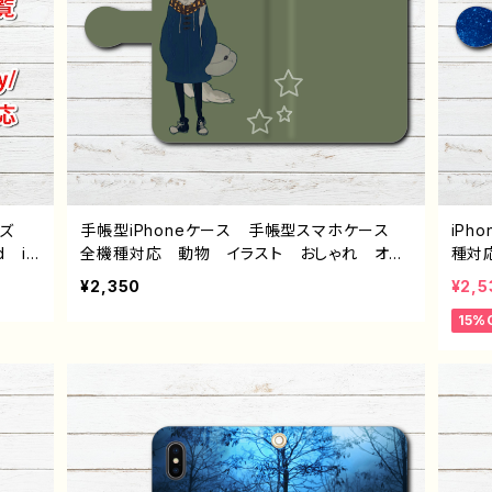
イズ
手帳型iPhoneケース 手帳型スマホケース
iP
d iP
全機種対応 動物 イラスト おしゃれ オオ
種対
peri
カミ 狼 かわいい かっこいい メンズ レ
ズ 
¥2,350
¥2,5
ワイモ
ディース 女子 高校生 男子 iPhone17/1
個性
15%
6/15/14/13 AQUOS Xperia Googlepix
生 男
el Galaxy Android アンドロイド ケー
sens
ス おすすめ 個性的 人気 イラストレータ
axy
ー クリエイター 絵師 オリジナル デザイ
ラン
ン グッズ タイトル：マチアワセ（狼さん）
ル：Lo
作：黒糖からす