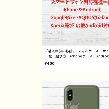
ご購入の前に必読。 スマホケース サ
一覧 選び方 iPhoneケース Androi
hone17/16/15/14/13/12/11 Galaxy X
¥400
a GooglePixel AQUOS OPPO 
バイル etc. 手帳型 全機種対応