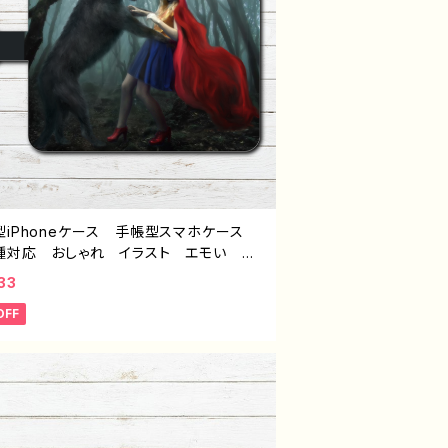
型iPhoneケース 手帳型スマホケース
種対応 おしゃれ イラスト エモい 可
女の子 かっこいい女子 赤ずきん ホラ
33
おしゃれ かわいい クール メンズ レ
OFF
ース 女子 個性的 おすすめ 人気
ター iPhone15/14/13/12/11 AQUO
nse 4 5 6 Xperia Googlepixel G
xy Android アンドロイド ケース ノン
ンド オリジナル デザイン グッズ おと
タイトル：赤ずきん J1-9