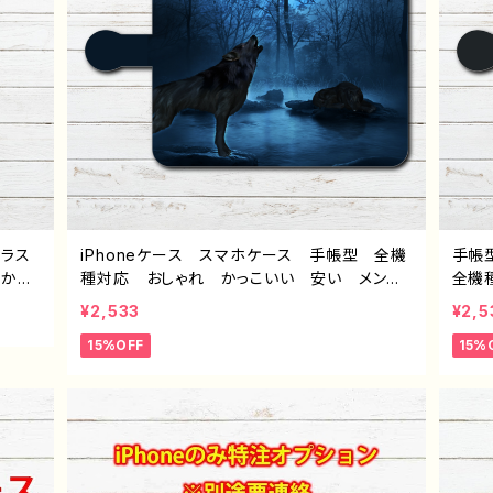
イラス
iPhoneケース スマホケース 手帳型 全機
手帳
 かっ
種対応 おしゃれ かっこいい 安い メン
全機
高校生
ズ イラスト 動物 狼 オオカミ クール
愛い
¥2,533
¥2,5
 sen
個性的 おすすめ 人気 クリエイター iPh
ー 
15%OFF
15%
alaxy
one15/14/13/12/11 AQUOS sense 4 5 6
ディ
すす
Xperia Googlepixel Galaxy Android
クリエイ
クリエ
アンドロイド ケース ノンブランド オリジ
S se
ッ
ナル デザイン グッズ タイトル：狼の号哭
ala
黒糖か
J1-9
ブラ
ぎ話 