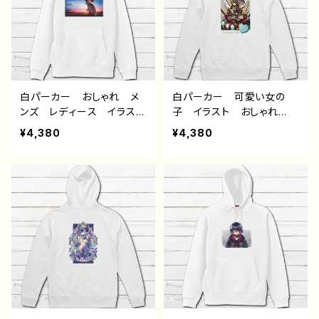
ック 個性的 おすすめ
すめ 人気 イラストレー
人気 イラストレーター
ター 絵師 オリジナル
絵師 オリジナル デザイ
デザイン グッズ 片面印
ン グッズ 片面印刷 タ
刷 タイトル：夏空と君
イトル：群青 作：みふる
作：みふる
白パーカー おしゃれ メ
白パーカー 可愛い女の
ンズ レディース イラス
子 イラスト おしゃれ
ト エモい 可愛い女の
服 チョコミント スイー
¥4,380
¥4,380
子 かわいい おしゃれ
ツ 少女 ゴスロリ クラ
服 JK 女子高校生 セ
ロリ かわいい kawaii
ーラー服 黒髪 ボブヘ
ガールズイラスト おすす
ア ショートカット 風景
め 個性的 人気 イラス
綺麗 景色 美しい ノス
トレーター クリエイター
タルジック 個性的 おす
絵師 オリジナル デザイ
すめ 人気 イラストレー
ン グッズ 片面印刷 タ
ター 絵師 オリジナル
イトル：【月蝕ざっか店】Cho
デザイン グッズ 片面印
comint*Holic 作：白夜ゆ
刷 タイトル：またね 作：
う G-6
みふる