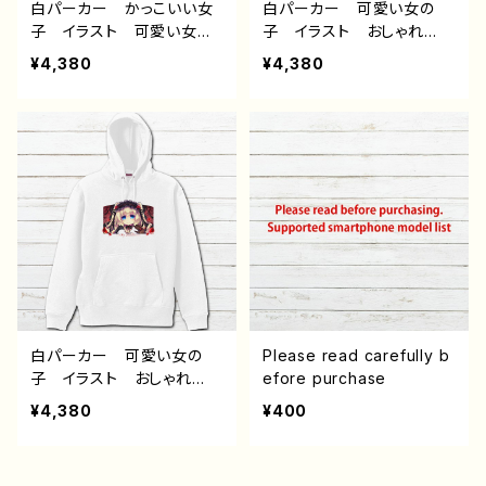
白パーカー かっこいい女
白パーカー 可愛い女の
子 イラスト 可愛い女の
子 イラスト おしゃれ
子 女性 セクシー ゴシ
服 ゴスパン ロック 病
¥4,380
¥4,380
ック ファンタジー 綺
みかわいい 個性的 おす
麗 エモい おすすめ 個
すめ 人気 イラストレー
性的 人気 イラストレー
ター クリエイター 絵
ター クリエイター 絵
師 オリジナル デザイ
師 オリジナル デザイ
ン グッズ 片面印刷 タ
ン グッズ 片面印刷 タ
イトル：【月蝕ざっか店】＜d
イトル：【月蝕ざっか店】Dist
olls＞見ツメル 作：白夜ゆ
ress Rose 作：白夜ゆ
う G-6
う G-6
白パーカー 可愛い女の
Please read carefully b
子 イラスト おしゃれ
efore purchase
服 ゴスロリ クラロリ
¥4,380
¥400
ファンタジー 個性的 お
すすめ 人気 イラストレ
ーター クリエイター 絵