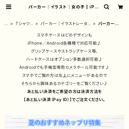
パーカー｜イラスト｜女の子 | iPho
neケース/スマホケース/Tシャツ/お
しゃれ/イラストレーター/グッズ/人
気/後払い/通販｜雑貨屋アリうさ
ホ
Tシャツ・
パーカー｜イラストレータ
パーカー｜
ー
ロンT・パ
ー作品別｜デザイン｜コラ
イラスト｜
ム
ーカー
スマホケースはどのデザインも
ボ｜おしゃれ
女の子
iPhone／Android各機種で対応可能♪
グリップケースやストラップケース等、
ハードケースはオプション多数選択可能♪
Androidでも手帳型専用カメラホール可能です♪
スマホでご覧の方は左上にメニューがあるので
そちらから興味あるカテゴリーをご覧ください♪
あと払い決済をご希望の方は決済方法を
【あと払い決済（Pay ID）】でご注文ください。