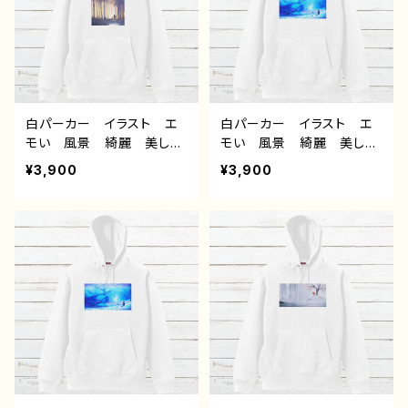
入道雲 作：J.タネダ F-5
に還る 作：アナ F-5
白パーカー イラスト エ
白パーカー イラスト エ
モい 風景 綺麗 美し
モい 風景 綺麗 美し
い 景色 おしゃれ 可愛
い 景色 おしゃれ 可愛
¥3,900
¥3,900
い女の子 メンズ レディ
い女の子 メンズ レディ
ース おすすめ 個性的
ース おすすめ 個性的
人気 イラストレーター
人気 イラストレーター
クリエイター 絵師 オリ
クリエイター 絵師 オリ
ジナル デザイン グッ
ジナル デザイン グッ
ズ 片面印刷 タイトル：消
ズ 片面印刷 タイトル：消
えてしまわないように 作：
えてしまわないように 作：
アナ F-5
アナ F-5