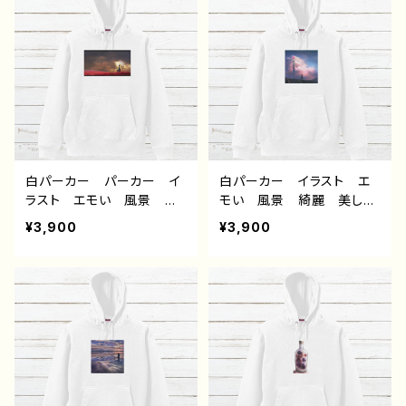
クリエイター 絵師 オリ
ー クリエイター 絵師
ジナル デザイン グッ
オリジナル デザイン グッ
ズ 片面印刷 タイトル：氷
ズ 片面印刷タイトル：夜明
の記憶 作：アナ F-5
けは告げる 作：アナ F-5
白パーカー パーカー イ
白パーカー イラスト エ
ラスト エモい 風景 綺
モい 風景 綺麗 美し
麗 美しい 景色 おしゃ
い 景色 おしゃれ 可愛
¥3,900
¥3,900
れ 可愛い女の子 メン
い女の子 メンズ レディ
ズ レディース おすす
ース おすすめ 個性的
め 個性的 人気 イラス
人気 イラストレーター
トレーター クリエイター
クリエイター 絵師 オリ
絵師 オリジナル デザイ
ジナル デザイン グッ
ン グッズ 片面印刷 タ
ズ 片面印刷タイトル：visi
イトル：dear 作：アナ F-
on 作：アナ F-5
5