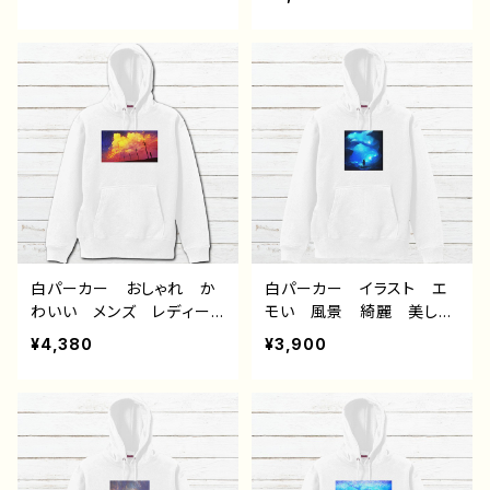
ndroid iPhone17/16/15/
ヤンデレ 指ハート メン
14/13/12/11 Galaxy Xp
ズ レディース おすす
eria GooglePixel AQ
め 個性的 黒髪 ショー
UOS OPPO ワイモバイ
トカット おさげ 人気 イ
ル etc. 手帳型 全機種
ラストレーター 絵師 ク
対応
リエイター オリジナル デ
ザイン グッズ タイトル：
つるせpattern38 作：つる
せ E-4
白パーカー おしゃれ か
白パーカー イラスト エ
わいい メンズ レディー
モい 風景 綺麗 美し
ス イラスト 風景 綺
い 景色 おしゃれ 可愛
¥4,380
¥3,900
麗 景色 美しい エモ
い女の子 メンズ レディ
い かっこいい おすす
ース おすすめ 個性的
め 個性的 人気 イラス
人気 イラストレーター
トレーター クリエイター
クリエイター 絵師 オリ
絵師 オリジナル デザイ
ジナル デザイン グッ
ン グッズ タイトル：赤の
ズ 片面印刷 タイトル：海