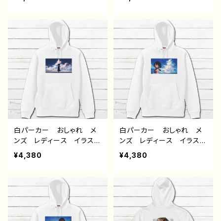
ョタ メンズ レディース
ス おすすめ 個性的 人
おすすめ 個性的 人気
気 イラストレーター クリ
イラストレーター クリエイ
エイター 絵師 オリジナ
ター 絵師 オリジナル
ル デザイン グッズ 片
デザイン グッズ 片面印
面印刷 タイトル： フェアリ
刷 タイトル：フェアリウム
ウム(橙) 作：アナ F-5
(青) 作：アナ F-5
白パーカー おしゃれ メ
白パーカー おしゃれ メ
ンズ レディース イラス
ンズ レディース イラス
ト エモい 可愛い女の
ト エモい 可愛い女の
¥4,380
¥4,380
子 かわいい おしゃれ
子 かわいい おしゃれ
服 JK 女子高校生 セ
服 JK 女子高校生 セ
ーラー服 プリッツスカー
ーラー服 黒髪 ボブヘ
ト 黒髪 ボブヘア ショ
ア ショートカット 風景
ートカット 風景 綺麗
綺麗 景色 美しい ノス
景色 美しい ノスタルジ
タルジック 個性的 おす