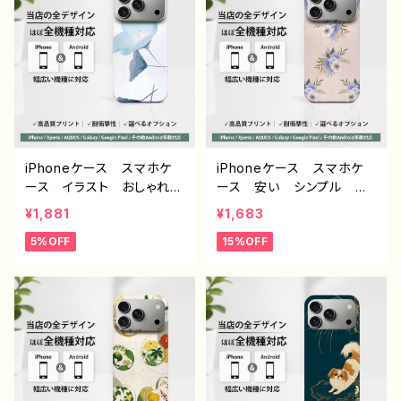
oglepixel Galaxy And
AQUOS sense 4 5 6
roid アンドロイド ケー
Xperia Googlepixel
ス ノンブランド オリジナ
Galaxy Android アンド
ル デザイン グッズ タイ
ロイド ケース ノンブラン
トル：シンプル スマホケース
ド オリジナル デザイン
PART193 J1-9
グッズ タイトル：エモいス
マホケース PART375-1
J1-9
iPhoneケース スマホケ
iPhoneケース スマホケ
ース イラスト おしゃれ
ース 安い シンプル 花
花柄 エモい レディー
柄 おしゃれ かわいい
¥1,881
¥1,683
ス AQUOS sense 2 3 4
レディース 個性的 韓国
5%OFF
15%OFF
5 iPhone15/14/13/12/11
風 おすすめ 人気 クリ
Xperia Googlepixel
エイター iPhone17/16/1
Galaxy おすすめ 個
5/14 AQUOS sense 4 5
性的 人気 イラストレー
6 Xperia Googlepixel
ター クリエイター 絵
Galaxy Android ア
師 Android アンドロイ
ンドロイド ケース ノンブ
ド ケース オリジナル
ランド オリジナル デザイ
デザイン グッズ タイト
ン グッズ エモいスマホ
ル：ネモフィラ 作：栞音 F
ケース タイトル：ニュアン