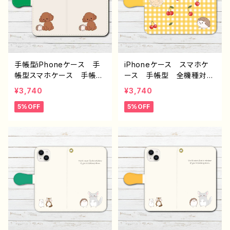
デザイン グッズ タイト
イター イラストレーター
ル：チューリップ 作：栞
絵師 タイトル：ポケットパ
音 F-5
ンダ 作：Hanami F-5
手帳型iPhoneケース 手
iPhoneケース スマホケ
帳型スマホケース 手帳
ース 手帳型 全機種対
型 全機種対応 おしゃ
応 おしゃれ ハリネズ
¥3,740
¥3,740
れ かわいい 動物 イラ
ミ 動物 イラスト シン
5%OFF
5%OFF
スト シンプル トイプード
プル かわいい ゆるか
ル 犬 ハリネズミ ゆる
わ iPhone15/14/13/12/11
かわ iPhone15/14/13/12/
AQUOS Xperia Goo
11 AQUOS Xperia G
glepixel Galaxy Andr
ooglepixel Galaxy An
oid 人気 オリジナル
droid 人気 オリジナ
デザイン グッズ 個性
ル デザイン グッズ 個
的 おすすめ クリエイタ
性的 おすすめ クリエイ
ー イラストレーター 絵
ター イラストレーター
師 タイトル：さくらんぼと
絵師 タイトル：トイプード
ハリネズミ手帳型スマホケ
ルとハリネズミ手帳型スマ
ース（イエロー） 作：Hana
ホケース（グリーン） 作：H
mi F-5