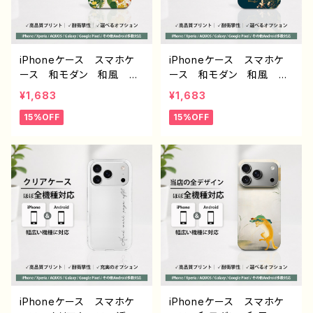
-5
スフラワー PART373-2 J
1-9
iPhoneケース スマホケ
iPhoneケース スマホケ
ース 和モダン 和風 和
ース 和モダン 和風 和
柄 花柄 シンプル おし
柄 動物 犬 シンプル
¥1,683
¥1,683
ゃれ メンズ 大人女子
おしゃれ メンズ 大人女
15%OFF
15%OFF
かわいい 安い iPhone1
子 かわいい 安い iPho
7/16/15/14/13/12 おすす
ne17/16/15/14/13/12 お
め 個性的 Android ア
すすめ 個性的 Android
ンドロイド ケース Galax
アンドロイド ケース G
y AQUOS Xperia Go
alaxy AQUOS Xperia
ogle Pixel タイトル：和柄
Google Pixel タイト
フラワー デザイン930 J1-
ル：和モダン / シーズー デ
9
ザイン931 J1-9
iPhoneケース スマホケ
iPhoneケース スマホケ