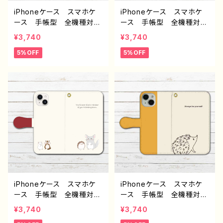
anami F-5
iPhoneケース スマホケ
iPhoneケース スマホケ
ース 手帳型 全機種対
ース 手帳型 全機種対
応 おしゃれ 動物 イラ
応 おしゃれ 動物 イラ
¥3,740
¥3,740
スト ハリネズミ チンチ
スト ハリネズミ チンチ
5%OFF
5%OFF
ラ リス ハムスター シ
ラ リス ハムスター シ
ンプル ゆるかわ iPhone
ンプル ゆるかわ iPhone
15/14/13/12/11 AQUOS
15/14/13/12/11 AQUOS
Xperia Googlepixel
Xperia Googlepixel
Galaxy Android 人
Galaxy Android 人
気 オリジナル デザイ
気 オリジナル デザイ
ン グッズ 個性的 おす
ン グッズ 個性的 おす
すめ クリエイター イラス
すめ クリエイター イラス
トレーター 絵師 タイト
トレーター 絵師 タイト
ル：小動物いっぱい手帳型
ル：小動物いっぱい手帳型
スマホケース（グリーン）
スマホケース（イエロー）
作：Hanami F-5
作：Hanami F-5
iPhoneケース スマホケ
iPhoneケース スマホケ
ース 手帳型 全機種対
ース 手帳型 全機種対
応 おしゃれ 動物 イラ
応 おしゃれ 動物 イラ
¥3,740
¥3,740
スト ハリネズミ チンチ
スト ハリネズミ シンプ