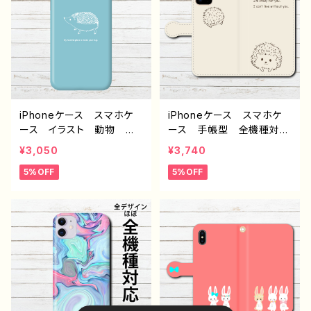
ンドロイド ケース 個性
デザイン グッズ 個性
的 おすすめ 人気 イラ
的 おすすめ クリエイタ
ストレーター 絵師 クリ
ー イラストレーター 絵
エイター オリジナル デ
師 タイトル：さくらんぼと
ザイン グッズ タイトル：
ハリネズミ手帳型スマホケ
ぽいんと 作：栞音 F-5
ース 作：Hanami F-5
iPhoneケース スマホケ
iPhoneケース スマホケ
ース イラスト 動物 ハ
ース 手帳型 全機種対
リネズミ シンプル おしゃ
応 おしゃれ ハリネズ
¥3,050
¥3,740
れ かわいい ゆるかわ
ミ 動物 イラスト シン
5%OFF
5%OFF
大人女子 レディース iP
プル かわいい ゆるか
hone17/16/15/14/13/12/11
わ 大人女子 レディー
AQUOS Xperia Goo
ス iPhone17/1615/14/13
glepixel Galaxy 人
AQUOS Xperia Goo
気 オリジナル デザイ
glepixel Galaxy Andr
ン グッズ 個性的 Andr
oid 人気 オリジナル
oid アンドロイド ケー
デザイン グッズ 個性
ス クリエイター イラスト
的 おすすめ クリエイタ
レーター 絵師 タイトル：
ー イラストレーター 絵
ハグハリネズミ 水色 作：
師 タイトル：ハリネズミ