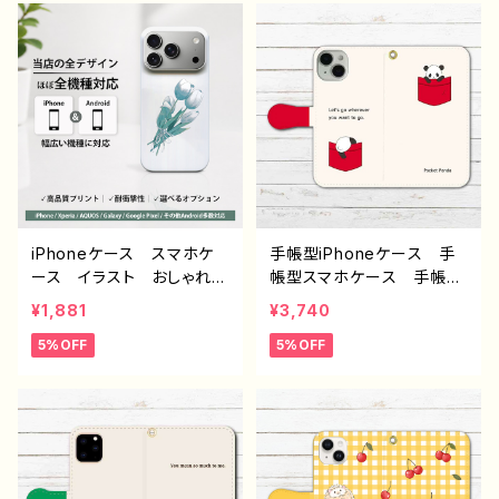
め 個性的 Android ア
め 個性的 Android ア
ンドロイド ケース Galax
ンドロイド ケース Galax
y AQUOS Xperia Go
y AQUOS Xperia Go
ogle Pixel タイトル：和モ
ogle Pixel タイトル：和モ
ダン /金魚 デザイン935 J
ダン 南天 デザイン933 J1
1-9
-9
iPhoneケース スマホケ
手帳型iPhoneケース 手
ース イラスト おしゃれ
帳型スマホケース 手帳
花柄 エモい レディー
型 全機種対応 おしゃ
¥1,881
¥3,740
ス AQUOS sense 2 3 4
れ かわいい 動物 イラ
5%OFF
5%OFF
5 iPhone15/14/13/12/11
スト シンプル パンダ
Xperia Googlepixel
ゆるかわ iPhone15/14/1
Galaxy おすすめ 個
3/12/11 AQUOS Xperi
性的 人気 イラストレー
a Googlepixel Galaxy
ター クリエイター 絵
Android 人気 オリジ
師 Android アンドロイ
ナル デザイン グッズ
ド ケース オリジナル
個性的 おすすめ クリエ