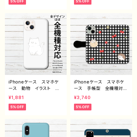
5%OFF
5%OFF
ラ リス ハムスター シ
ル ゆるかわ iPhone15/1
ンプル ゆるかわ iPhone
4/13/12/11 AQUOS Xp
15/14/13/12/11 AQUOS
eria Googlepixel Gal
Xperia Googlepixel
axy Android 人気 オ
Galaxy Android 人
リジナル デザイン グッ
気 オリジナル デザイ
ズ 個性的 おすすめ ク
ン グッズ 個性的 おす
リエイター イラストレータ
すめ クリエイター イラス
ー 絵師 タイトル：ハリネ
トレーター 絵師 タイト
ズミ手帳型スマホケース
ル：小動物いっぱい手帳型
作：Hanami F-5
スマホケース（レッド） 作：
Hanami F-5
iPhoneケース スマホケ
iPhoneケース スマホケ
ース 動物 イラスト ね
ース 手帳型 全機種対
こ 猫 かわいい ゆる
応 おしゃれ ハリネズ
¥1,881
¥3,740
い シンプル メンズ レ
ミ 動物 イラスト シン
5%OFF
5%OFF
ディース 高校生 男子
プル かわいい ゆるか
女子 iPhone17/16/15/1
わ iPhone15/14/13/12/11
4/13 AQUOS sense 5 6
AQUOS Xperia Goo
7 Xperia Googlepixel
glepixel Galaxy Andr
Galaxy Android ア
oid 人気 オリジナル