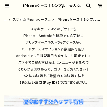
iPhoneケース｜シンプル｜大人女子
｜おしゃれ｜かわいい | iPhoneケ
ース/スマホケース/Tシャツ/おしゃ
れ/イラストレーター/グッズ/人気/後
ホ
スマホ＆iPhoneケース
iPhoneケース｜シンプル｜
払い/通販｜雑貨屋アリうさ
ー
｜おしゃれ｜おすすめ｜
大人女子｜おしゃれ｜かわ
ム
人気｜
スマホケースはどのデザインも
いい
iPhone／Android各機種で対応可能♪
グリップケースやストラップケース等、
ハードケースはオプション多数選択可能♪
Androidでも手帳型専用カメラホール可能です♪
スマホでご覧の方は左上にメニューがあるので
そちらから興味あるカテゴリーをご覧ください♪
あと払い決済をご希望の方は決済方法を
【あと払い決済（Pay ID）】でご注文ください。