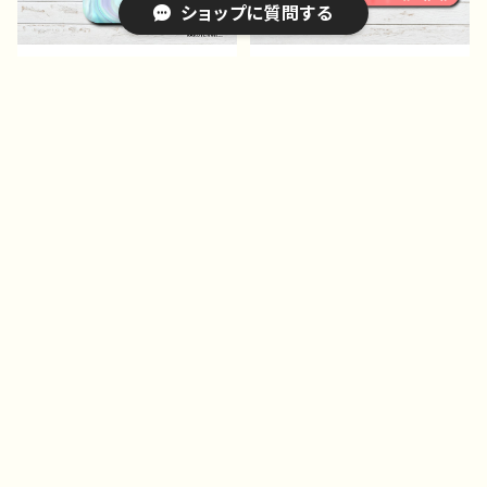
ショップに質問する
Hanami F-5
青 作：Hanami F-5
iPhoneケース スマホケ
iPhoneケース スマホケ
ース 安い シンプル エ
ース 手帳型 全機種対
モい画像 かっこいい お
応 おしゃれ かわいい
¥1,683
¥3,740
しゃれ かわいい クー
動物 イラスト うさぎ
15%OFF
5%OFF
ル メンズ 大人女子 レ
シンプル 可愛い ゆるか
キーワードから探す
ディース 高校生 男子 i
わ 大人女子 レディー
Phone17/16/15/14/13 個
ス iPhone17/16/15/14/1
性的 おすすめ 人気 ク
3/12/11 AQUOS Xperi
リエイター AQUOS sens
a Googlepixel Galaxy
e 4 5 6 Xperia Googl
Android 人気 オリジ
epixel Galaxy Androi
ナル デザイン グッズ
カテゴリから探す
d アンドロイド ケース
おすすめ 個性的 人気
ノンブランド オリジナル
イラストレーター クリエイ
デザイン グッズ タイト
ター 絵師 Android ア
Home
ル：エモいスマホケース PA
ンドロイド ケース タイト
スマホ＆iPhoneケース｜おしゃれ｜おすすめ｜人気｜
RT400 J1-9
ル：うさぎいっぱい♪手帳型
iPhone,Androidケース
iPhoneケース｜シンプル｜大人女子｜おしゃれ｜かわい
iPhoneケース スマホケ
iPhoneケース スマホケ
作：Hanami F-5
ース イラスト 動物 ハ
ース 手帳型 全機種対
い