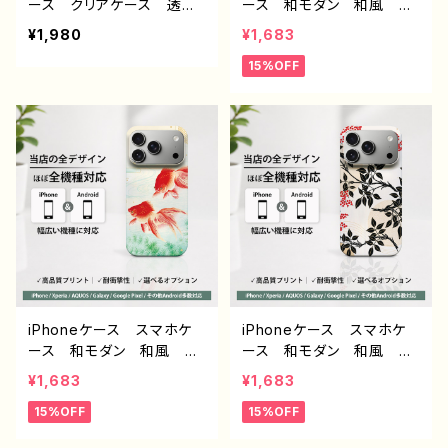
ース クリアケース 透明
ース 和モダン 和風 和
ケース シンプル おしゃ
柄 動物 狐 シンプル
¥1,980
¥1,683
れ 英字ロゴ ミニマル
おしゃれ メンズ 大人女
15%OFF
安い ほぼ 全機種対応
子 かわいい 安い iPho
メンズ 高校生 男子 レ
ne17/16/15/14/13/12 お
ディース 大人女子 耐衝
すすめ 個性的 Android
撃 iPhone17/16/15/14/1
アンドロイド ケース G
3 AQUOS Xperia Go
alaxy AQUOS Xperia
oglepixel Galaxy And
Google Pixel タイト
roid アンドロイド 携帯
ル：和モダン /きつね デザイ
ケース おすすめ 個性
ン934 J1-9
的 人気 クリエイター
オリジナル デザイン グッ
ズ タイトル：Hard work
pays off.
iPhoneケース スマホケ
iPhoneケース スマホケ
ース 和モダン 和風 和
ース 和モダン 和風 和
柄 金魚 シンプル おし
柄 花柄 シンプル おし
¥1,683
¥1,683
ゃれ メンズ 大人女子
ゃれ メンズ 大人女子
15%OFF
15%OFF
かわいい 安い iPhone1
かわいい 安い iPhone1
7/16/15/14/13/12 おすす
7/16/15/14/13/12 おすす