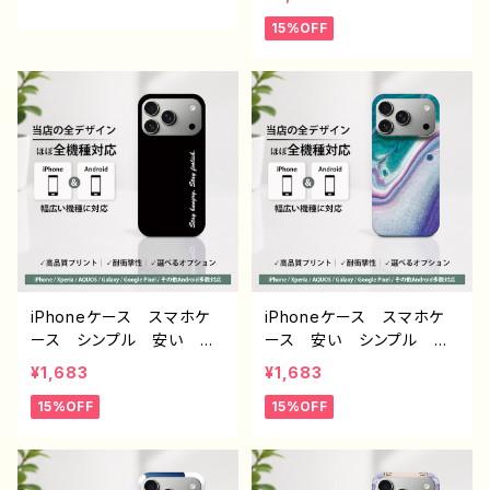
ndroid iPhone17/16/15/
e16/15/14/13/12/11 かっ
15%OFF
14/13/12/11 Galaxy Xp
こいい おすすめ 人気
eria GooglePixel AQ
韓国風 ミニマルデザイ
UOS OPPO ワイモバイ
ン オリジナル デザイ
ル etc. 手帳型 全機種
ン くびれケース 耐衝
対応
撃 持ちやすい 滑りにく
い 透明ケース ブラック
フレーム グッズ グリップ
付き 携帯 クリアケー
ス タイトル：シンプル グリ
ップケース no signal デ
ザイン960 J1-9
iPhoneケース スマホケ
iPhoneケース スマホケ
ース シンプル 安い か
ース 安い シンプル か
っこいい おしゃれ クー
っこいい おしゃれ かわ
¥1,683
¥1,683
ル メンズ 高校生 男
いい クール メンズ レ
15%OFF
15%OFF
子 個性的 おすすめ 人
ディース エモい画像 綺
気 クリエイター iPhone
麗 美しい 個性的 おす
15/14/13/12/11 AQUOS s
すめ 人気 クリエイタ
ense 4 5 6 Xperia Go
ー iPhone15/14/13/12/11