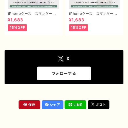
iPhoneケース スマホケー
iPhoneケース スマホケー
ス 安い 個性的 おしゃれ
ス 和モダン 和風 和柄 お
¥1,683
¥1,683
メンズ かっこいい 高校生
しゃれ メンズ 高校生 男
男子 サイバーパンク クー
子 安い iPhone17/16/15/1
15%OFF
15%OFF
ル iPhone17/16/15/14/ A
4/13/12 おすすめ 個性的
QUOS sense 2 3 4 5 Xper
Android アンドロイド ケー
ia Googlepixel Galaxy
ス Galaxy AQUOS Xper
Android アンドロイド ケー
ia Google Pixel タイトル：
ス スマホカバー 携帯 ハー
和柄ドラゴン デザイン932 J1
ドケース アイフォンケース お
-9
すすめ 人気 クリエイター
X
ノンブランド オリジナル デザ
イン グッズ タイトル：ネオン
に導かれて J1-9
フォローする
保存
シェア
LINE
ポスト