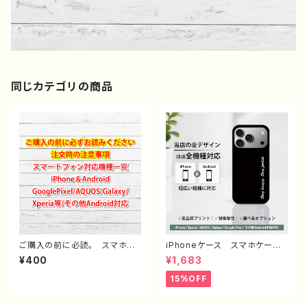
同じカテゴリの商品
ご購入の前に必読。 スマホケ
iPhoneケース スマホケー
ース サイズ 一覧 選び方
ス シンプル 安い かっこい
¥400
¥1,683
iPhoneケース Android iP
い おしゃれ クール メン
hone17/16/15/14/13/12/11
ズ 高校生 男子 個性的
15%OFF
Galaxy Xperia GooglePi
おすすめ 人気 クリエイタ
xel AQUOS OPPO ワイ
ー iPhone15/14/13/12/11
モバイル etc. 手帳型 全機
AQUOS sense 4 5 6 Xper