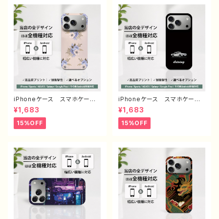
種対応
ia Googlepixel Galaxy
Android アンドロイド ケー
ス ノンブランド オリジナル
デザイン グッズ タイトル：シ
ンプル スマホケース PART193
J1-9
iPhoneケース スマホケー
iPhoneケース スマホケー
ス 安い シンプル 花柄 お
ス シンプル イラスト 安
¥1,683
¥1,683
しゃれ かわいい レディー
い かっこいい おしゃれ ク
ス 個性的 韓国風 おすす
ール メンズ 個性的 おすす
15%OFF
15%OFF
め 人気 クリエイター iPho
め 人気 クリエイター iPho
ne17/16/15/14 AQUOS se
ne15/14/13/12/11 AQUOS s
nse 4 5 6 Xperia Googl
ense 4 5 6 Xperia Goog
epixel Galaxy Android
lepixel Galaxy Android
アンドロイド ケース ノンブラ
アンドロイド ケース ノンブ
ンド オリジナル デザイン
ランド オリジナル デザイ
グッズ エモいスマホケース
ン グッズ タイトル：シンプル
タイトル：ニュアンスフラワー PA
スマホケース PART40-2 J1-
RT373-2 J1-9
9