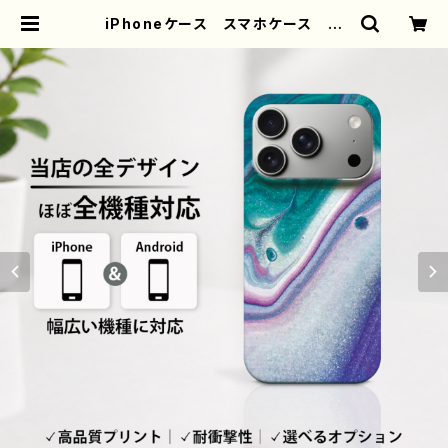
iPhoneケース スマホケース 安
い シンプル かっこいい おしゃ
れ かわいい クール メンズ レ
ディース エモい画像 綺麗 美し
い 個性的 おすすめ 人気 クリ
エイター iPhone15/14/13/12/11
AQUOS sense 4 5 6 Xperia
Googlepixel Galaxy Andr
oid アンドロイド ケース ノンブ
ランド オリジナル デザイン グッ
ズ タイトル：エモいスマホケース P
ART375-1 J1-9 | iPhoneケー
ス/スマホケース/Tシャツ/おしゃれ/イ
ラストレーター/グッズ/人気/後払い/
通販｜雑貨屋アリうさ