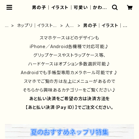
男の子｜イラスト｜可愛い｜かわい
い｜少年｜かっこいい | iPhoneケー
ス/スマホケース/Tシャツ/おしゃれ/イ
ラストレーター/グッズ/人気/後払い/
ホ
ネップリ｜イラスト｜
人・
男の子｜イラスト｜可
通販｜雑貨屋アリうさ
ー
おしゃれ｜おすすめ
キャ
愛い｜かわいい｜少年
ム
｜絵師｜一覧
スマホケースはどのデザインも
ラク
｜かっこいい
ター
iPhone／Android各機種で対応可能♪
グリップケースやストラップケース等、
ハードケースはオプション多数選択可能♪
Androidでも手帳型専用カメラホール可能です♪
スマホでご覧の方は左上にメニューがあるので
そちらから興味あるカテゴリーをご覧ください♪
あと払い決済をご希望の方は決済方法を
【あと払い決済（Pay ID）】でご注文ください。