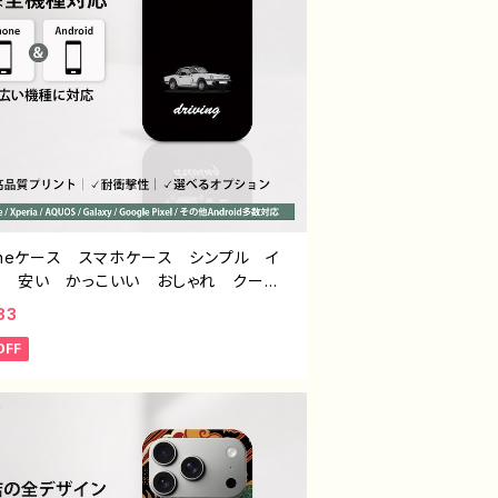
honeケース スマホケース シンプル イ
ト 安い かっこいい おしゃれ クー
メンズ 個性的 おすすめ 人気 クリエ
83
iPhone15/14/13/12/11 AQUOS sen
OFF
 5 6 Xperia Googlepixel Galaxy
droid アンドロイド ケース ノンブラン
オリジナル デザイン グッズ タイトル：
ル スマホケース PART40-2 J1-9