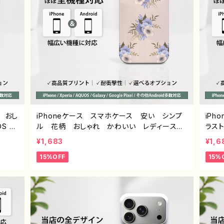
 おし
iPhoneケース スマホケース 安い シンプ
iP
 se
ル 花柄 おしゃれ かわいい レディース
ラス
Xperi
個性的 韓国風 おすすめ 人気 クリエイタ
ル 
¥1,683
¥1,6
 個性
ー iPhone17/16/15/14 AQUOS sense 4
イター 
15%OFF
15%
ター
5 6 Xperia Googlepixel Galaxy And
se 4
 オリ
roid アンドロイド ケース ノンブランド オ
An
モフィ
リジナル デザイン グッズ エモいスマホケ
ド 
ース タイトル：ニュアンスフラワー PART373-
シンプ
2 J1-9