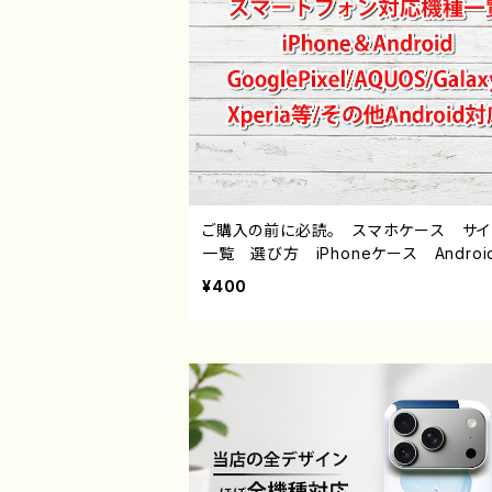
ご購入の前に必読。 スマホケース サ
一覧 選び方 iPhoneケース Androi
hone17/16/15/14/13/12/11 Galaxy X
¥400
a GooglePixel AQUOS OPPO 
バイル etc. 手帳型 全機種対応