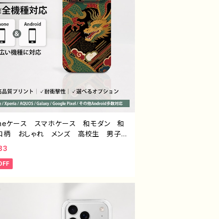
honeケース スマホケース 和モダン 和
和柄 おしゃれ メンズ 高校生 男子
iPhone17/16/15/14/13/12 おすすめ
83
 Android アンドロイド ケース Ga
OFF
y AQUOS Xperia Google Pixel タ
：和柄ドラゴン デザイン932 J1-9