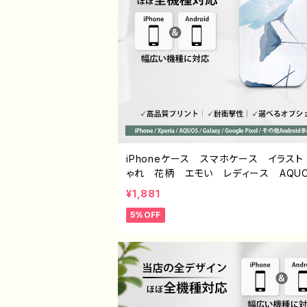
iPhoneケース スマホケース イラスト
ゃれ 花柄 エモい レディース AQUOS
nse 2 3 4 5 iPhone15/14/13/12/11 
¥1,881
a Googlepixel Galaxy おすすめ
5%OFF
的 人気 イラストレーター クリエイ
絵師 Android アンドロイド ケース
ジナル デザイン グッズ タイトル：ネ
ラ 作：栞音 F-5