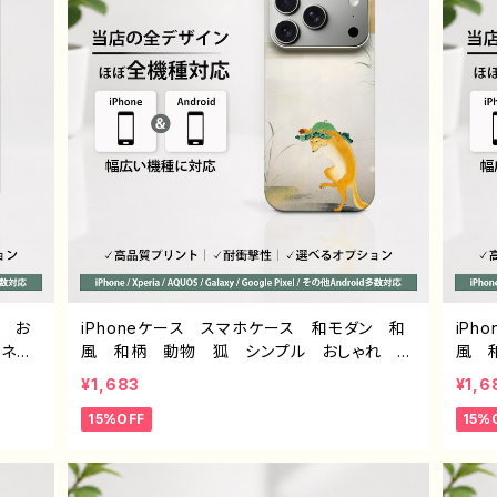
ル お
iPhoneケース スマホケース 和モダン 和
iP
 ネタ
風 和柄 動物 狐 シンプル おしゃれ メ
風 
Pho
ンズ 大人女子 かわいい 安い iPhone1
ズ 大
¥1,683
¥1,6
 Goog
7/16/15/14/13/12 おすすめ 個性的 Andr
6/1
15%OFF
15%
ロイド
oid アンドロイド ケース Galaxy AQUO
アン
ーター
S Xperia Google Pixel タイトル：和モダ
Xpe
イン
ン /きつね デザイン934 J1-9
金魚 
ク G