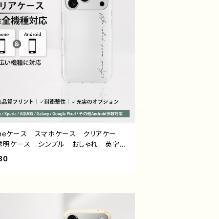
honeケース スマホケース クリアケー
透明ケース シンプル おしゃれ 英字ロ
ミニマル 安い ほぼ 全機種対応 メン
80
高校生 男子 レディース 大人女子
 iPhone17/16/15/14/13 AQUOS
ia Googlepixel Galaxy Android
ドロイド 携帯ケース おすすめ 個性
人気 クリエイター オリジナル デザイ
ッズ タイトル：Hard work pays off.