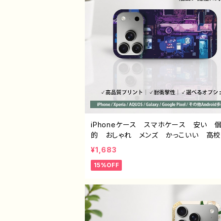
iPhoneケース スマホケース 安い 
的 おしゃれ メンズ かっこいい 高
男子 サイバーパンク クール iPhone1
¥1,683
6/15/14/ AQUOS sense 2 3 4 5 Xp
15%OFF
Googlepixel Galaxy Android
ロイド ケース スマホカバー 携帯 
ケース アイフォンケース おすすめ
クリエイター ノンブランド オリジナル
イン グッズ タイトル：ネオンに導かれて
-9