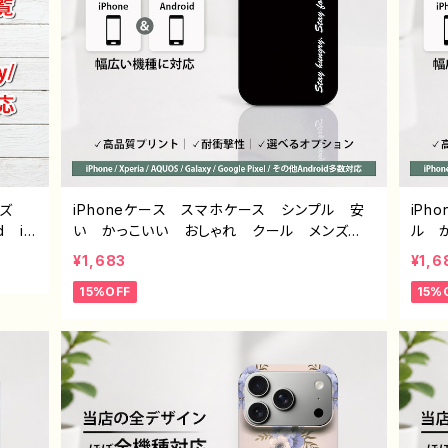
イズ
iPhoneケース スマホケース シンプル 安
iP
d iP
い かっこいい おしゃれ クール メンズ
ル 
peri
高校生 男子 個性的 おすすめ 人気 ク
ル 
¥1,683
¥1,6
ワイモ
リエイター iPhone15/14/13/12/11 AQUOS
美し
15%OFF
15%
sense 4 5 6 Xperia Googlepixel Gal
ー iP
axy Android アンドロイド ケース ノンブ
4 5 
ランド オリジナル デザイン グッズ タイト
ndr
ル：シンプル スマホケース PART193 J1-9
ド 
エモい