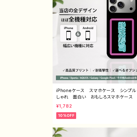
iPhoneケース スマホケース シンプ
しゃれ 面白い おもしろスマホケース
系 エモい ほぼ 全機種対応 メンズ i
¥1,782
ne15/14/13/12/11 AQUOS Xperia
10%OFF
lepixel Galaxy Android アンド
おすすめ 個性的 人気 イラストレ
絵師 クリエイター オリジナル デザ
グッズ タイトル：脱法寿司 作：んごミッ