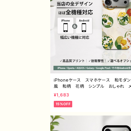
iPhoneケース スマホケース 和モダ
風 和柄 花柄 シンプル おしゃれ 
ズ 大人女子 かわいい 安い iPhone1
¥1,683
6/15/14/13/12 おすすめ 個性的 And
15%OFF
アンドロイド ケース Galaxy AQ
Xperia Google Pixel タイトル：和
ー デザイン930 J1-9