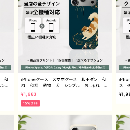
き 作：こさつね G-6
ン 和
iPhoneケース スマホケース 和モダン 和
iP
メン
風 和柄 動物 犬 シンプル おしゃれ メ
ス 
7/1
ンズ 大人女子 かわいい 安い iPhone1
ゴ 
¥1,683
¥1,9
roid
7/16/15/14/13/12 おすすめ 個性的 Andr
ズ 
15%OFF
UOS
oid アンドロイド ケース Galaxy AQUO
耐衝撃
柄フラワ
S Xperia Google Pixel タイトル：和モダ
Xper
ン / シーズー デザイン931 J1-9
アン
的 
ン グ