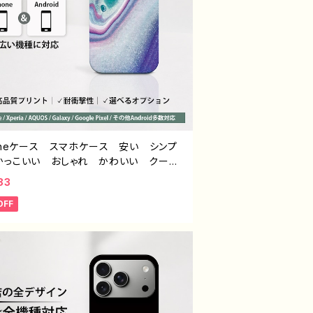
honeケース スマホケース 安い シンプ
かっこいい おしゃれ かわいい クー
メンズ レディース エモい画像 綺麗
83
い 個性的 おすすめ 人気 クリエイタ
OFF
hone15/14/13/12/11 AQUOS sense
6 Xperia Googlepixel Galaxy A
oid アンドロイド ケース ノンブラン
オリジナル デザイン グッズ タイトル：
スマホケース PART375-1 J1-9