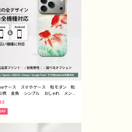
honeケース スマホケース 和モダン 和
和柄 金魚 シンプル おしゃれ メン
人女子 かわいい 安い iPhone17/1
83
5/14/13/12 おすすめ 個性的 Android
OFF
ドロイド ケース Galaxy AQUOS
ria Google Pixel タイトル：和モダン /
デザイン935 J1-9