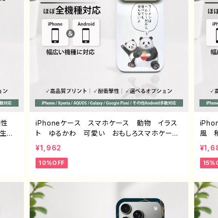
個性
iPhoneケース スマホケース 動物 イラス
iP
校生
ト ゆるかわ 可愛い おもしろスマホケー
風 
7/1
ス 面白いiPhoneケース ユニーク ネタ
安い 
¥1,962
¥1,6
eria
系 ゆるい iPhone5/6/6s/7/8/XS/11/12/13
個性的
10%OFF
15%
 アンド
AQUOS Xperia Googlepixel 人気
lax
ハード
イラストレーター クリエイター 絵師 個性
イトル
 人気
的 Android アンドロイド 携帯 ハード
 デザ
ケース グッズ スマホカバー アイフォンケ
 J1
ース 悪いことを言うパンダ タイトル：ラーメ
ンについて悪いこと言うパンダ 子パンダ付