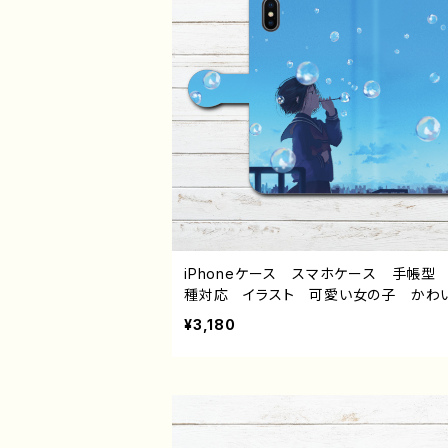
ル：おはよう 作：みふる
iPhoneケース スマホケース 手帳型
種対応 イラスト 可愛い女の子 か
おしゃれ服 エモい 風景 綺麗 美し
¥3,180
色 ノスタルジック メンズ レディース
子 iPhone15/14/13/12/11 AQUOS s
4 5 6 Xperia Googlepixel Gala
ndroid アンドロイド ケース 個性的
すめ JK 女子高校生 セーラー服
ボブヘア ショートカット 人気 イラス