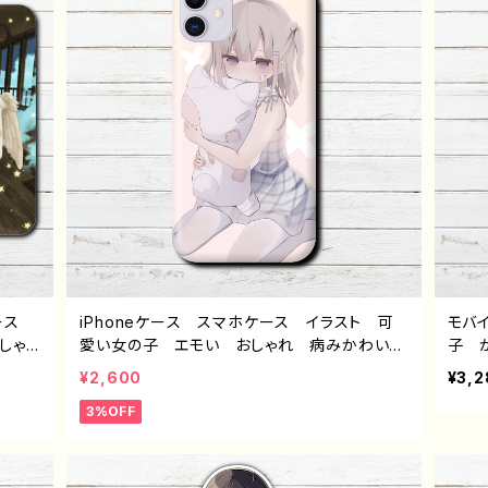
トル：
ン 
か G
ケース
iPhoneケース スマホケース イラスト 可
モバ
しゃ
愛い女の子 エモい おしゃれ 病みかわい
子 
景色
い メンヘラ ヤンデレ ロリっ娘 iPhone1
麗 
¥2,600
¥3,2
子 i
5/14/13/12/11 AQUOS Xperia Googlep
め 
3%OFF
4 5
ixel Galaxy Android アンドロイド ケー
ス 
Andr
ス おすすめ 個性的 セミロングヘア ワン
生 
すす
ピース 生足 人気 イラストレーター 絵
ット
 イラ
師 クリエイター オリジナル デザイン グッ
絵師