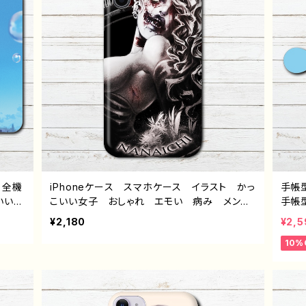
 全機
iPhoneケース スマホケース イラスト かっ
手帳
わいい
こいい女子 おしゃれ エモい 病み メンヘ
手帳
い 景
ラ ヤンデレ ロック クール セクシー iP
子 
¥2,180
¥2,5
 女
hone15/14/13/12/11 AQUOS Xperia Go
い 
10%
ense
oglepixel Android アンドロイド ケー
ス 女子
xy A
ス 個性的 おすすめ ピアス 白髪 ゾン
ense
 おす
ビ 人気 イラストレーター クリエイター
oi
 黒髪
絵師 オリジナル デザイン グッズ タイト
め 
トレー
ル：エフゲニー 作：NANAICHI（ナナイチ）
ー 