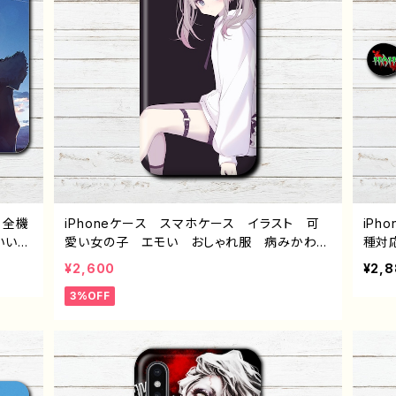
 全機
iPhoneケース スマホケース イラスト 可
iP
わいい
愛い女の子 エモい おしゃれ服 病みかわい
種対
い 景
い メンヘラ ヤンデレ iPhone15/14/13/12/
ン 
¥2,600
¥2,
 女
11 AQUOS Xperia Googlepixel Gala
ラ 
3%OFF
ense
xy Android アンドロイド ケース おすす
e17/
xy A
め 個性的 銀髪 ツインテール 生足 人
epi
 おす
気 イラストレーター 絵師 クリエイター
性的
フー
オリジナル デザイン グッズ タイトル：つる
スト
エイ
せ pattern22 作：つるせ E-4
ル 
イト
ーカー