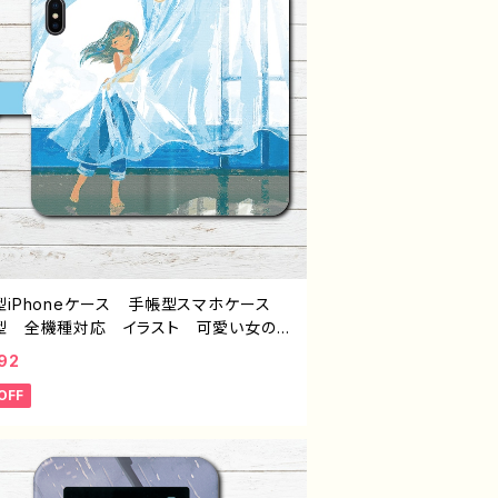
型iPhoneケース 手帳型スマホケース
型 全機種対応 イラスト 可愛い女の
おしゃれ服 エモい 風景 綺麗 美し
92
景色 ノスタルジック メンズ レディー
OFF
 iPhone15/14/13/12/11 AQUOS s
 4 5 6 Xperia Googlepixel Andr
d アンドロイド ケース 個性的 おすす
セミロングヘア 人気 イラストレータ
クリエイター 絵師 オリジナル デザイ