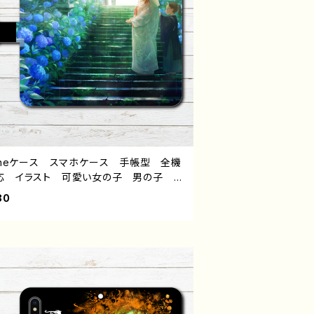
honeケース スマホケース 手帳型 全機
応 イラスト 可愛い女の子 男の子 か
い おしゃれ服 エモい 風景 綺麗 美
80
 景色 ノスタルジック 花 紫陽花 メ
レディース 女子 iPhone15/14/13/12/
QUOS sense 4 5 6 Xperia Googl
xel Galaxy Android アンドロイド
ス 個性的 おすすめ 和風 和服 着
和モダン 狐面 人気 イラストレータ
クリエイター 絵師 グッズ タイトル：狐
り日和 作：romiy