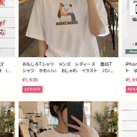
イズ
おもしろTシャツ メンズ レディース 面白T
iP
d iP
シャツ かわいい おしゃれ イラスト パン
ト 
peri
ダ 動物 ゆるかわ ゆるい ユニーク ネタ
ス 
¥1,635
¥1,9
ワイモ
系 オリジナルキャラクター おすすめ 個性
系 ゆる
25%OFF
10%
的 人気 イラストレーター クリエイター
AQU
絵師 オリジナル デザイン グッズ 半袖シ
イラ
ャツ デザイン コラボ 悪いことを言うパン
的 
ダ タイトル：もしもし悪パンダ 作：こさつ
ケー
ね C-3
ース
ンに
き 作