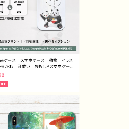
honeケース スマホケース 動物 イラス
ゆるかわ 可愛い おもしろスマホケー
面白いiPhoneケース ユニーク ネタ
62
い iPhone5/6/6s/7/8/XS/11/12/13
OFF
OS Xperia Googlepixel 人気
ストレーター クリエイター 絵師 個性
Android アンドロイド 携帯 ハード
ス グッズ スマホカバー アイフォンケ
 悪いことを言うパンダ タイトル：ラーメ
ついて悪いこと言うパンダ 子パンダ付
：こさつね G-6