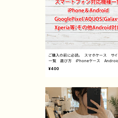
ご購入の前に必読。 スマホケース サ
一覧 選び方 iPhoneケース Androi
hone17/16/15/14/13/12/11 Galaxy X
¥400
a GooglePixel AQUOS OPPO 
バイル etc. 手帳型 全機種対応