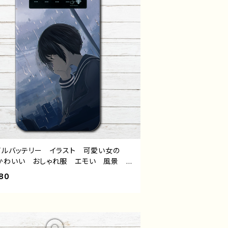
グッズ タイトル：海風ドレス 作：もな
-6
イルバッテリー イラスト 可愛い女の
かわいい おしゃれ服 エモい 風景 綺
美しい 景色 ノスタルジック おすす
80
iPhone 軽量 小さい 女子 レディー
男性 メンズ 個性的 JK 女子高校
セーラー服 黒髪 ボブヘア ショートカ
 人気 イラストレーター クリエイター
 オリジナル デザイン グッズ 充電