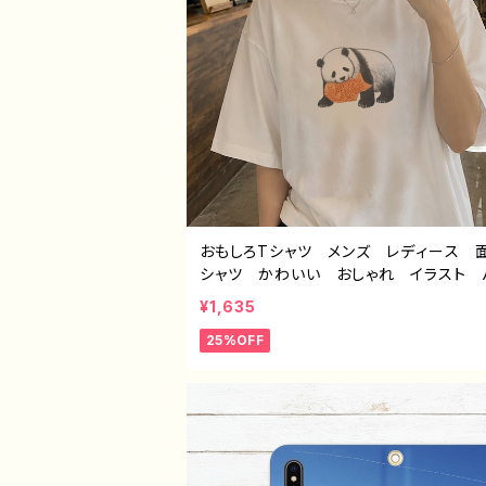
おもしろTシャツ メンズ レディース 
シャツ かわいい おしゃれ イラスト 
ダ 動物 ゆるかわ ゆるい ユニーク
¥1,635
系 オリジナルキャラクター おすすめ
25%OFF
的 人気 イラストレーター クリエイ
絵師 オリジナル デザイン グッズ 
ャツ デザイン コラボ 悪いことを言う
ダ タイトル：たいやき悪パンダ 作：こさ
ね C-3