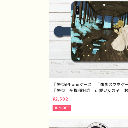
ター 絵師 クリエイター グッズ タイ
青空を飛ぶ 作：みふる
手帳型iPhoneケース 手帳型スマホ
手帳型 全機種対応 可愛い女の子 お
れ服 エモい 風景 綺麗 美しい 
¥2,592
ノスタルジック メンズ レディース 女
10%OFF
Phone15/14/13/12/11 AQUOS sense 
6 Xperia Googlepixel Galaxy 
oid アンドロイド ケース 個性的 お
め 金髪 セミロングヘア 天使 人気