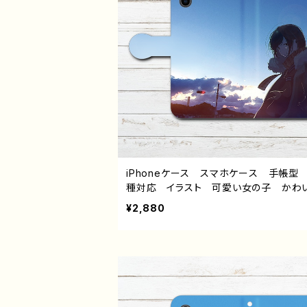
iPhoneケース スマホケース 手帳型
種対応 イラスト 可愛い女の子 か
おしゃれ服 エモい 風景 綺麗 美し
¥2,880
色 ノスタルジック メンズ レディース
子 iPhone15/14/13/12/11 AQUOS s
4 5 6 Xperia Googlepixel Gala
ndroid アンドロイド ケース 個性的
すめ 黒髪 ボブヘア ショートカット 
ド 人気 イラストレーター 絵師 クリ
ター オリジナル デザイン グッズ タ