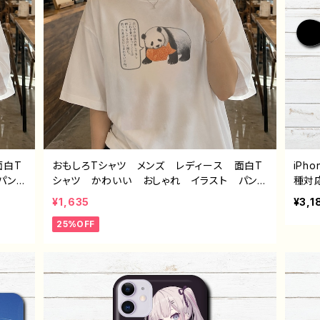
面白T
おもしろTシャツ メンズ レディース 面白T
iP
パン
シャツ かわいい おしゃれ イラスト パン
種対
 ネタ
ダ 動物 ゆるかわ ゆるい ユニーク ネタ
わい
¥1,635
¥3,1
 個性
系 オリジナルキャラクター おすすめ 個性
しい
25%OFF
ター
的 人気 イラストレーター クリエイター
ンズ 
半袖シ
絵師 オリジナル デザイン グッズ 半袖シ
11 A
パン
ャツ デザイン コラボ 悪いことを言うパン
epi
つ
ダ タイトル：たいやき悪パンダ セリフ付き
ケー
作：こさつね C-3
物 
ー 
の嫁入