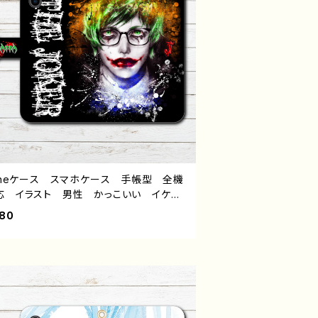
honeケース スマホケース 手帳型 全機
応 イラスト 男性 かっこいい イケメ
クール エモい ロック 病み メンヘ
880
ヤンデレ ホラー 高校生 男子 iPhon
16/15/14/13 AQUOS Xperia Googl
xel Android アンドロイド ケース 個
 おすすめ メンズ メガネ 人気 イラ
レーター クリエイター 絵師 オリジナ
デザイン グッズ タイトル：インテリジョ
 作：NANAICHI（ナナイチ）