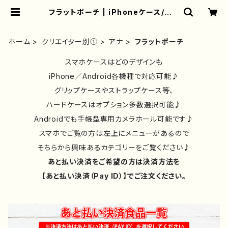
フラットポーチ | iPhoneケース/スマ
ホケース/Tシャツ/おしゃれ/イラスト
レーター/グッズ/人気/後払い/通販｜
雑貨屋アリうさ
ホーム
クリエイター別①
アナ
フラットポーチ
スマホケースはどのデザインも
iPhone／Android各機種で対応可能♪
グリップケースやストラップケース等、
ハードケースはオプション多数選択可能♪
Androidでも手帳型専用カメラホール可能です♪
スマホでご覧の方は左上にメニューがあるので
そちらから興味あるカテゴリーをご覧ください♪
あと払い決済をご希望の方は決済方法を
【あと払い決済（Pay ID）】でご注文ください。