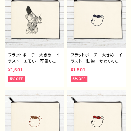
オリジナル デザイン グッ
オリジナル デザイン グッ
ズ タイトル：Cocoon4
ズ タイトル：Cocoon3
作：アナ F-5
作：アナ F-5
フラットポーチ 大きめ イ
フラットポーチ 大きめ イ
ラスト エモい 可愛い女
ラスト 動物 かわいい
の子 おしゃれ かわい
おしゃれ ゆるかわ メイ
¥1,501
¥1,501
い メイクポーチ ミニポ
クポーチ ミニポーチ 化
5%OFF
5%OFF
ーチ 化粧ポーチ コスメ
粧ポーチ コスメポーチ
ポーチ おすすめ 個性
おすすめ 個性的 人気
的 人気 イラストレータ
イラストレーター クリエイ
ー クリエイター 絵師
ター 絵師 オリジナル
オリジナル デザイン グッ
デザイン グッズ タイト
ズ タイトル：Cocoon1
ル：ノア3 作：アナ F-5
作：アナ F-5