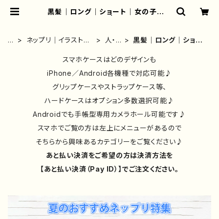
黒髪｜ロング｜ショート｜女の子｜イ
ラスト｜かわいい | iPhoneケース/
スマホケース/Tシャツ/おしゃれ/イラ
ストレーター/グッズ/人気/後払い/通
ホ
ネップリ｜イラスト｜
人・
黒髪｜ロング｜ショー
販｜雑貨屋アリうさ
ー
おしゃれ｜おすすめ
キャ
ト｜女の子｜イラスト
ム
｜絵師｜一覧
スマホケースはどのデザインも
ラク
｜かわいい
ター
iPhone／Android各機種で対応可能♪
グリップケースやストラップケース等、
ハードケースはオプション多数選択可能♪
Androidでも手帳型専用カメラホール可能です♪
スマホでご覧の方は左上にメニューがあるので
そちらから興味あるカテゴリーをご覧ください♪
あと払い決済をご希望の方は決済方法を
【あと払い決済（Pay ID）】でご注文ください。