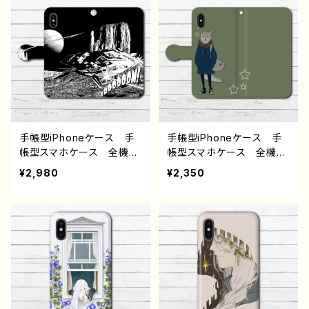
UOS Xperia Googlep
16/15/14/13 AQUOS sen
ixel Galaxy おすすめ
se 4 5 6 Xperia Goo
個性的 人気 イラストレ
glepixel Galaxy ARR
ーター クリエイター 絵
OWSZenfone スマホカ
師 Android アンドロイ
バー iPhone 携帯 カ
ド ケース オリジナル
バー ケース アイフォン
デザイン グッズ タイト
ケース タイトル：雪の結
ル：水没の九龍寨城 作：J.
晶 J1-9
タネダ F-5
手帳型iPhoneケース 手
手帳型iPhoneケース 手
帳型スマホケース 全機種
帳型スマホケース 全機種
対応 安い かっこいい
対応 動物 イラスト お
¥2,980
¥2,350
おしゃれ クール メン
しゃれ オオカミ 狼 か
ズ 個性的 おすすめ 人
わいい かっこいい メン
気 クリエイター 高校
ズ レディース 女子 高
生 男子 iPhone17/16/1
校生 男子 iPhone17/1
5/14/13 AQUOS sense
6/15/14/13 AQUOS Xp
4 5 6 Xperia Google
eria Googlepixel Gal
pixel Galaxy Android
axy Android アンドロ
アンドロイド ケース ノ
イド ケース おすすめ
ンブランド おすすめ 個
個性的 人気 イラストレ