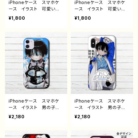
エイター オリジナル デ
iPhoneケース スマホケ
iPhoneケース スマホケ
ザイン グッズ ノンブラン
ース イラスト 可愛い女
ース イラスト 可愛い女
ド J1-9
の子 かわいい おしゃれ
の子 かわいい おしゃれ
¥1,800
¥1,800
服 エモい 美しい ノス
服 エモい 美しい ノス
タルジック メンズ レディ
タルジック メンズ レディ
ース 女子 iPhone16/1
ース 女子 iPhone16/1
5/14/13/12/11 AQUOS s
5/14/13/12/11 AQUOS s
ense 4 6 7 8 Xperia
ense 4 6 7 8 Xperia
Googlepixel Galaxy
Googlepixel Galaxy
Android アンドロイド
Android アンドロイド
ケース 個性的 おすす
ケース 個性的 おすす
め 人気 イラストレータ
め 人気 イラストレータ
ー 絵師 クリエイター
ー 絵師 クリエイター
オリジナル デザイン グッ
オリジナル デザイン グッ
ズ タイトル：ハッピーハロ
ズ タイトル：ハッピーハロ
ウィン 作：栞音
ウィン 作：栞音
iPhoneケース スマホケ
iPhoneケース スマホケ
ース イラスト 男の子
ース イラスト 男の子
イケメン ショタ サッカ
イケメン ショタ 少年 メ
¥2,180
¥2,180
ー 少年 かわいい かっ
ンズ かわいい かっこい
こいい エモい おしゃ
い エモい おしゃれ iPh
れ iPhone15/14/13/12/11
one15/14/13/12/11 AQU