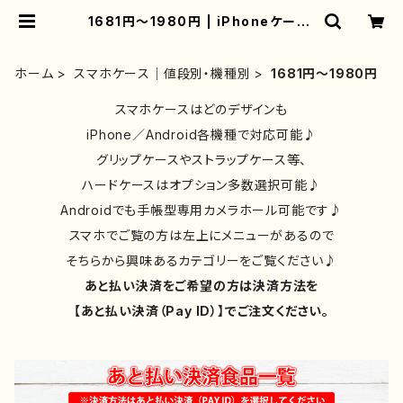
1681円～1980円 | iPhoneケース/
スマホケース/Tシャツ/おしゃれ/イラ
ストレーター/グッズ/人気/後払い/通
販｜雑貨屋アリうさ
ホーム
スマホケース｜値段別・機種別
1681円～1980円
スマホケースはどのデザインも
iPhone／Android各機種で対応可能♪
グリップケースやストラップケース等、
ハードケースはオプション多数選択可能♪
Androidでも手帳型専用カメラホール可能です♪
スマホでご覧の方は左上にメニューがあるので
そちらから興味あるカテゴリーをご覧ください♪
あと払い決済をご希望の方は決済方法を
【あと払い決済（Pay ID）】でご注文ください。