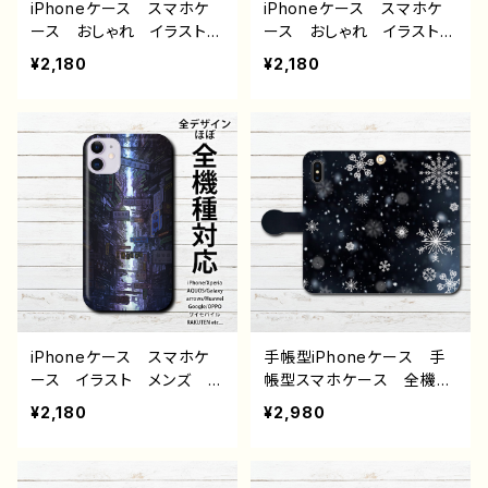
iPhoneケース スマホケ
iPhoneケース スマホケ
ース おしゃれ イラスト
ース おしゃれ イラスト
男性 かっこいい イケメ
男性 かっこいい イケメ
¥2,180
¥2,180
ン クール エモい ロッ
ン ロック クール ホラ
ク 病み メンヘラ ヤン
ー 病み メンヘラ ヤン
デレ ホラー 高校生 男
デレ iPhone15/14/13/12/
子 iPhone17/16/15/14/1
11 AQUOS Xperia G
3 AQUOS Xperia Go
ooglepixel Android
oglepixel Android ア
アンドロイド ケース 個
ンドロイド ケース 個性
性的 おすすめ メンズ
的 おすすめ メンズ メ
黒髪 タバコ 人気 イラ
ガネ 白髪 人気 イラス
ストレーター クリエイタ
トレーター クリエイター
ー 絵師 オリジナル デ
絵師 オリジナル デザイ
ザイン グッズ タイトル：
ン グッズ タイトル：イン
本気の自傷 作：NANAICH
テリジョーカー（赤黒） 作：
I（ナナイチ）
iPhoneケース スマホケ
手帳型iPhoneケース 手
NANAICHI（ナナイチ）
ース イラスト メンズ お
帳型スマホケース 全機種
しゃれ 風景 綺麗 景
対応 おしゃれ メンズ
¥2,180
¥2,980
色 美しい エモい かっ
レディース 女子 安い
こいい 高校生 男子 iP
おしゃれ 人気 冬 雪
hone17/16/15/14/13 AQ
高校生 男子 iPhone17/