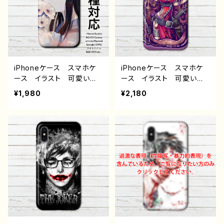
イド ケース 個性的 お
すすめ メンズ メガネ
人気 イラストレーター
クリエイター 絵師 オリ
ジナル デザイン グッ
ズ タイトル：インテリジョ
ーカー（カラー） 作：NAN
iPhoneケース スマホケ
iPhoneケース スマホケ
AICHI（ナナイチ）
ース イラスト 可愛い女
ース イラスト 可愛い女
の子 かわいい おしゃ
の子 かっこいい女子 お
¥1,980
¥2,180
れ 花 エモい 綺麗 美
しゃれ服 エモい ロッ
しい ノスタルジック iPh
ク クール セクシー メ
one15/14/13/12/11 AQU
ンズ 高校生 男子 iPho
OS sense 4 5 6 Xperia
ne17/16/15/14/13 AQUO
Googlepixel Galaxy
S Xperia Googlepixel
Android アンドロイ
Android アンドロイ
ド ケース 個性的 おす
ド ケース 個性的 おす
すめ 黒髪 ロングヘア
すめ 人気 イラストレー
人気 イラストレーター
ター クリエイター 絵
絵師 クリエイター タイト
師 オリジナル デザイ
ル：無垢と期待 作：栞音
ン グッズ タイトル：冥
F-5
花 作：nero