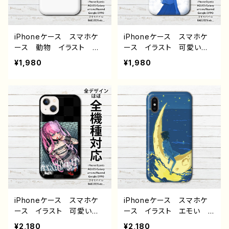
ー 絵師 オリジナル デ
ストレーター クリエイタ
ザイン グッズ タイトル：
ー 絵師 オリジナル デ
エフゲニー 作：NANAICHI
ザイン グッズ タイトル：
（ナナイチ）
【月蝕ざっか店】Chocomint
iPhoneケース スマホケ
iPhoneケース スマホケ
*Holic 作：白夜ゆう G-
ース 動物 イラスト ね
ース イラスト 可愛い女
6
こ 猫 かわいい ゆる
の子 かわいい おしゃれ
¥1,980
¥1,980
い シンプル メンズ レ
服 エモい 風景 綺麗
ディース 高校生 男子
美しい 景色 ノスタルジ
女子 iPhone17/16/15/1
ック メンズ 高校生 男
4/13 AQUOS sense 5 6
子 iPhone17/16/15/14/1
7 Xperia Googlepixel
3 AQUOS sense 5 6 7
Galaxy Android ア
Xperia Googlepixel
ンドロイド ケース 個性
Galaxy Android ア
的 おすすめ 人気 イラ
ンドロイド ケース 個性
ストレーター 絵師 クリ
的 おすすめ JK 女子
エイター オリジナル デ
高校生 セーラー服 ショ
ザイン グッズ タイトル：
ートカット 人気 イラスト
ぽいんと 作：栞音 F-5
レーター 絵師 クリエイ
ター オリジナル デザイ
iPhoneケース スマホケ
iPhoneケース スマホケ
ン グッズ タイトル：あの
ース イラスト 可愛い女
ース イラスト エモい
夏の日の記憶 作：栞音 F
の子 かっこいい女子 お
風景 綺麗 美しい 景
¥2,180
¥2,180