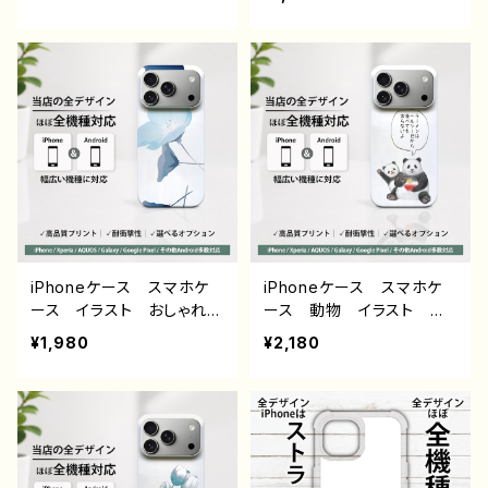
ndroid iPhone17/16/15/
ル メンズ 高校生 男
14/13/12/11 Galaxy Xp
子 個性的 おすすめ 人
eria GooglePixel AQ
気 クリエイター iPhone
UOS OPPO ワイモバイ
15/14/13/12/11 AQUOS s
ル etc. 手帳型 全機種
ense 4 5 6 Xperia Go
対応
oglepixel Galaxy And
roid アンドロイド ケー
ス ノンブランド オリジナ
ル デザイン グッズ タイ
トル：シンプル スマホケース
PART193 J1-9
iPhoneケース スマホケ
iPhoneケース スマホケ
ース イラスト おしゃれ
ース 動物 イラスト ゆ
花柄 エモい レディー
るかわ 可愛い おもしろ
¥1,980
¥2,180
ス AQUOS sense 2 3 4
スマホケース 面白いiPho
5 iPhone15/14/13/12/11
neケース ユニーク ネタ
Xperia Googlepixel
系 ゆるい iPhone5/6/6
Galaxy おすすめ 個
s/7/8/XS/11/12/13 AQU
性的 人気 イラストレー
OS Xperia Googlepix
ター クリエイター 絵
el 人気 イラストレータ