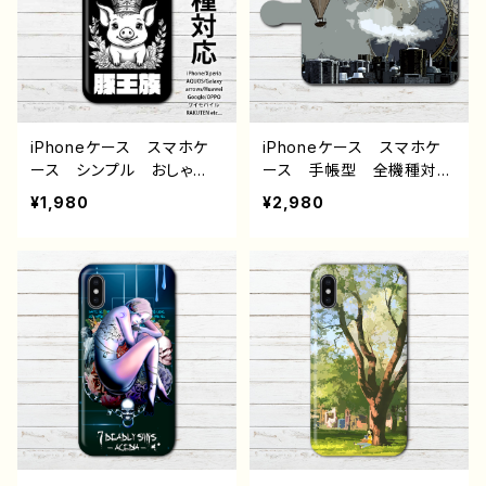
5/6/6s/7/8 Android
ーター クリエイター 絵
アンドロイド ケース 個
師 人気 個性的 おすす
性的 おすすめ 人気 イ
め Android アンドロイ
ラストレーター 絵師 ク
ド ケース タイトル：消え
リエイター オリジナル デ
てしまわないように 作：ア
ザイン グッズ タイトル：v
ナ F-5
ision 作：アナ F-5
iPhoneケース スマホケ
iPhoneケース スマホケ
ース シンプル おしゃ
ース 手帳型 全機種対
れ 面白い おもしろスマ
応 おしゃれ 個性的 メ
¥1,980
¥2,980
ホケース イラスト ブ
ンズ かっこいい エモ
タ 動物 ゆるかわ ゆる
い 風景 高校生 男子
い ユニーク ネタ系 キ
iPhone17/16/15/14/13 A
ャラクター ほぼ 全機種対
QUOS sense 4 5 6 Xp
応 メンズ iPhone15/14/
eria Googlepixel Gal
13/12/11 AQUOS Xperi
axy Android クリエイ
a Googlepixel Galaxy
ター 綺麗 スマホカバ
Android アンドロイ
ー iPhone 携帯 カバ
ド おすすめ 個性的 人
ー ケース アイフォンケ
気 イラストレーター 絵
ース 人気 クリエイタ
師 クリエイター オリジ
ー オリジナル デザイ
ナル デザイン グッズ タ
ン グッズ タイトル：スチ