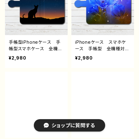
ース 個性的 おすすめ
ド ケース 金髪 ピア
人気 イラストレーター
ス 個性的 おすすめ 人
クリエイター 絵師 オリ
気 イラストレーター クリ
ジナル デザイン グッ
エイター 絵師 オリジナ
ズ タイトル：大正末の妓楼
ル デザイン グッズ タイ
にて 作：猫月ユキ
トル：スミス 作：nero
手帳型iPhoneケース 手
iPhoneケース スマホケ
帳型スマホケース 全機種
ース 手帳型 全機種対
対応 安い おしゃれ メ
応 おしゃれ イラスト
¥2,980
¥2,980
ンズ レディース 大人女
花柄 iPhone11 Pro MAX
子 可愛い かわいい 動
Galaxy ギャラクシー
物 猫 ねこ ネコ イラ
Xperia Googlepixel
スト おすすめ 個性的
エクスペリア スマホカバ
高校生 男子 iPhone17/
ー iPhone 携帯 カバ
16/15/14/13 AQUOS sen
ー ケース アイフォンケ
se 8 9 10 Xperia Gala
ース おすすめ 個性的
xy OPPO BASIO An
Android アンドロイド
droid アンドロイド ケー
ケース タイトル：アネモ
ス スマホカバー 携帯
ネ J1-9
ショップに質問する
ハードケース アイフォンケ
ース おすすめ 人気 ク