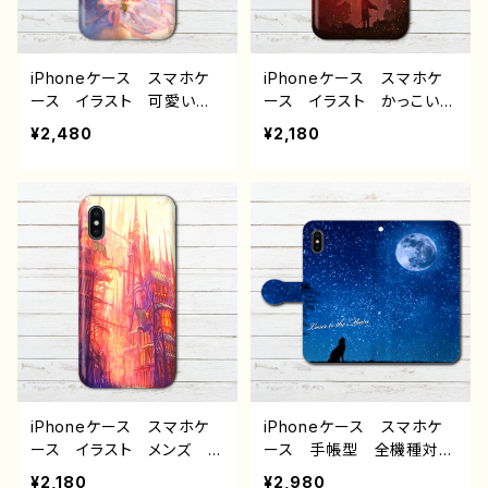
ndroid アンドロイド ケ
生 セーラー服 プリッツ
ース オリジナル デザイ
スカート ロングヘア 人
ン グッズ 悪いことを言う
気 イラストレーター 絵
パンダ タイトル：ラーメン
師 クリエイター オリジ
iPhoneケース スマホケ
iPhoneケース スマホケ
について悪いこと言うパン
ナル デザイン グッズ タ
ース イラスト 可愛い女
ース イラスト かっこいい
ダ 作：こさつね G-6
イトル：夏について 作：う
の子 かわいい おしゃれ
女子 おしゃれ 風景 綺
¥2,480
¥2,180
なぎ団子
服 エモい ノスタルジッ
麗 景色 美しい エモ
ク メンズ レディース
い かっこいい 高校生
女子 iPhone15/14/13/12/
男子 iPhone17/16/15/1
11 AQUOS sense 4 5 6
4/13 AQUOS Xperia
Xperia Googlepixel
Googlepixel Galaxy
Android アンドロイ
おすすめ 個性的 人気
ド ケース 個性的 おす
イラストレーター クリエイ
すめ 金髪 ロングヘア
ター 絵師 Android ア
ワンピース 人気 イラス
ンドロイド ケース オリジ
トレーター 絵師 クリエ
ナル デザイン グッズ タ
イター オリジナル デザ
イトル：廃墟に立つ少女
イン グッズ タイトル：Bri
作：J.タネダ F-5
ghtness 作：romiy
iPhoneケース スマホケ
iPhoneケース スマホケ
ース イラスト メンズ お
ース 手帳型 全機種対
しゃれ 風景 綺麗 景
応 おしゃれ かっこい
¥2,180
¥2,980