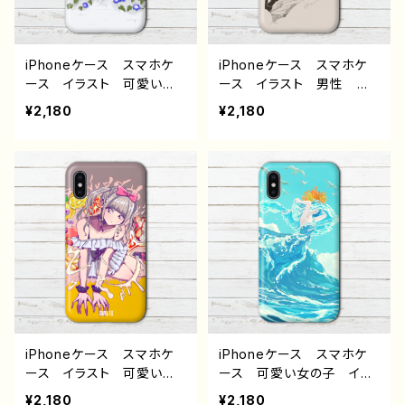
性的 人気 イラストレー
ーター クリエイター 絵
ター 絵師 クリエイタ
師 オリジナル デザイ
ー オリジナル デザイ
ン グッズ タイトル：マチ
ン グッズ タイトル：宇宙
アワセ（狼さん） 作：黒糖
iPhoneケース スマホケ
iPhoneケース スマホケ
旅行 J1-9
からす
ース イラスト 可愛い女
ース イラスト 男性 か
の子 かわいい おしゃ
っこいい おしゃれ服 エモ
¥2,180
¥2,180
れ エモい 花柄 メン
い クール メンズ レデ
ズ レディース 女子 iPh
ィース 女子 iPhone15/1
one15/14/13/12/11 AQU
4/13/12/11 AQUOS sens
OS sense 4 5 6 Xperia
e 4 5 6 Xperia Googl
Googlepixel Galaxy
epixel Galaxy Androi
Android アンドロイ
d アンドロイド ケース
ド ケース おすすめ 個
おすすめ 個性的 銀髪
性的 白髪 銀髪 ロング
綺麗 美しい 人気 イラ
ヘア 綺麗 美しい 人
ストレーター クリエイタ
気 イラストレーター クリ
ー 絵師 オリジナル デ
エイター 絵師 オリジナ
ザイン グッズ タイトル：
ル デザイン グッズ タイ
夜 作：煙犹
トル：朝顔 作：煙犹
iPhoneケース スマホケ
iPhoneケース スマホケ
ース イラスト 可愛い女
ース 可愛い女の子 イラ
の子 おしゃれ服 かっこ
スト 可愛い女の子 おし
¥2,180
¥2,180