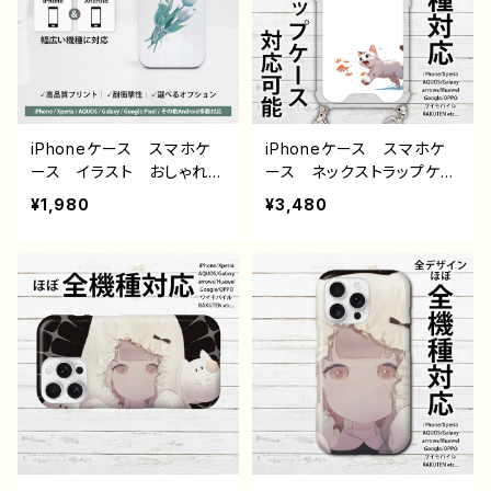
師 Android アンドロイ
ー クリエイター 絵師
ド ケース オリジナル
個性的 Android アンド
デザイン グッズ タイト
ロイド 携帯 ハード ケ
ル：ネモフィラ 作：栞音 F
ース グッズ スマホカバ
-5
ー アイフォンケース 悪
いことを言うパンダ タイト
ル：ラーメンについて悪いこ
iPhoneケース スマホケ
iPhoneケース スマホケ
と言うパンダ 子パンダ付
ース イラスト おしゃれ
ース ネックストラップケー
き 作：こさつね G-6
花柄 エモい レディー
ス 動物 イラスト ね
¥1,980
¥3,480
ス AQUOS sense 2 3 4
こ 猫 かわいい シンプ
5 iPhone15/14/13/12/11
ル エモい 可愛い かわ
Xperia Googlepixel
いい おしゃれ 金魚 メ
Galaxy おすすめ 個
ンズ レディース iPhone
性的 人気 イラストレー
15/14/13/12/11 AQUOS
ター クリエイター 絵
Xperia Googlepixel
師 Android アンドロイ
Galaxy Android アンド
ド ケース オリジナル
ロイド ケース アイフォン
デザイン グッズ タイト
ケース スマホカバー 携
ル：チューリップ 作：栞
帯 ハード カバー おす
音 F-5
すめ 個性的 人気 イラ
ストレーター 絵師 クリ