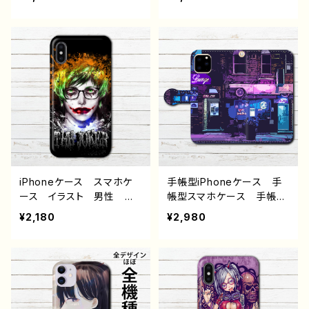
-5
しゃれ エモい ロック
色 可愛い女の子 おしゃ
クール セクシー メン
れ 後ろ姿 かわいい フ
ズ 高校生 男子 iPhon
ァンタジー ノスタルジッ
e17/16/15/14/13 AQUOS
ク メンズ レディース
Xperia Googlepixel
女子 iPhone5/6/6s/7/8
Galaxy Android ア
iPhoneXs/X AQUOS
ンドロイド ケース ピア
sense 4 5 6 Xperia G
ス ツインテール タトゥ
ooglepixel Android
ー 生足 個性的 おすす
アンドロイド ケース 個
め 人気 イラストレータ
性的 おすすめ 黒髪 シ
ー クリエイター 絵師
ョートカット ボブヘア ワ
オリジナル デザイン グッ
ンピース 人気 イラスト
ズ タイトル：デッドオアア
レーター クリエイター
iPhoneケース スマホケ
手帳型iPhoneケース 手
ライブ 作：nero
絵師 グッズ タイトル：話
ース イラスト 男性 か
帳型スマホケース 手帳
し相手になってよ 作：もな
っこいい イケメン クー
型 全機種対応 高校生
¥2,180
¥2,980
か G-6
ル エモい ロック 病
男子 iPhone17/16/15/1
み メンヘラ ヤンデレ
4/13 タイトル：ネオンに導
ホラー 高校生 男子 iP
かれて J1-9
hone17/16/15/14/13 AQ
UOS Xperia Googlep
ixel Android アンドロ