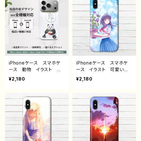
iPhone5/6/6s/7/8 ア
e5/6/6s/7/8 おすすめ
ンドロイド ケース スマ
個性的 人気 イラストレ
ホカバー iPhone 携
ーター クリエイター 絵
帯 ハード カバー ケー
師 オリジナル デザイ
ス アイフォンケース おす
ン グッズ Android ア
すめ 個性的 人気 イラ
ンドロイド ケース タイト
ストレーター クリエイタ
ル：春が奏でる 作：ミナ
ー 絵師 デザイン オリ
ミ E-4
ジナル デザイン グッ
ズ タイトル：夜のチューリ
iPhoneケース スマホケ
iPhoneケース スマホケ
ップ 作：もなか G-6
ース 動物 イラスト ゆ
ース イラスト 可愛い女
るかわ 可愛い かわい
の子 かわいい おしゃれ
¥2,180
¥2,180
い おもしろスマホケー
服 エモい 風景 綺麗
ス 面白いiPhoneケー
美しい 景色 ノスタルジ
ス ユニーク ゆるい ネ
ック メンズ レディース
タ系 iPhone15/14/13/12/
女子 iPhone15/14/13/12
11 AQUOS Xperia G
AQUOS sense 4 5 6
ooglepixel iPhone5/6/
Xperia Googlepixel
6s/7/8 人気 イラストレ
Galaxy Android アンド
ーター クリエイター 絵
ロイド ケース 個性的
師 個性的 おすすめ A
おすすめ JK 女子高校