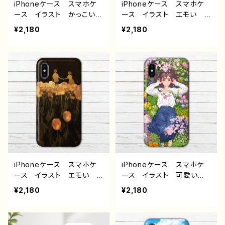
イトル：豚王族（ブラック）
ームパンク ワールド J1-9
iPhoneケース スマホケ
iPhoneケース スマホケ
作：んごミック G-6
ース イラスト かっこいい
ース イラスト エモい
女子 おしゃれ クール
風景 綺麗 美しい 景
¥2,180
¥2,180
メンズ レディース 女
色 ノスタルジック メン
子 iPhone15/14/13/12/11
ズ レディース 女子 iPh
AQUOS Xperia Goo
one15/14/13/12/11 AQU
glepixel Galaxy Andr
OS sense 4 5 6 Xperia
oid アンドロイド ケー
Googlepixel Galaxy
ス 個性的 おすすめ タ
Android アンドロイ
トゥー 生足 角っ子 銀
ド ケース 個性的 おす
髪 白髪 ショートカット
すめ 可愛い女の子 おし
ボブヘア ランジェリー
ゃれ 黒髪 ロングヘア
人気 イラストレーター
人気 イラストレーター
クリエイター 絵師 オリ
クリエイター 絵師 オリ
ジナル デザイン グッ
ジナル デザイン グッ
ズ タイトル：七つの大罪〜
ズ タイトル：陽だまり読
iPhoneケース スマホケ
iPhoneケース スマホケ
怠惰〜 作：kis F-5
書 作：もなか G-6
ース イラスト エモい
ース イラスト 可愛い女
風景 綺麗 景色 美し
の子 おしゃれ服 花柄
¥2,180
¥2,180
い 花柄 iPhone15/14/1
アニメ塗り iPhone15/14/
3/12/11 AQUOS Xperi
13/12/11 AQUOS Xperi
a Googlepixel Galaxy
a Googlepixel iPhon