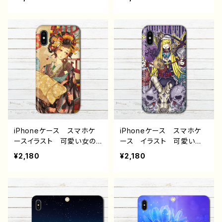
色 美しい エモい かっ
い 安い メンズ イラス
こいい 高校生 男子 iP
ト 動物 狼 オオカミ
hone17/16/15/14/13 AQ
クール 個性的 おすす
UOS Xperia Googlep
め 人気 クリエイター
ixel Galaxy おすすめ
高校生 男子 iPhone17/
個性的 人気 イラストレ
16/15/14/13 AQUOS sen
ーター クリエイター 絵
se 4 5 6 Xperia Goo
師 Android アンドロイ
glepixel Galaxy Andr
ド ケース オリジナル
oid アンドロイド ケー
デザイン グッズ タイト
ス ノンブランド オリジナ
ル：黄昏の城 作：J.タネ
ル デザイン グッズ タイ
ダ F-5
トル：Loser to the Moon
J1-9
iPhoneケース スマホケ
iPhoneケース スマホケ
ースイラスト 可愛い女の
ース イラスト 可愛い女
子 かっこいい女子 おし
の子 かっこいい女子 お
¥2,180
¥2,180
ゃれ服 着物 和服 和
しゃれ服 エモい ロッ
風 黒髪 エモい レト
ク クール セクシー メ
ロ レディース iPhone1
ンズ 高校生 男子 iPho
5/14/13/12/11 AQUOS
ne17/16/15/14/13 AQUO
Xperia Googlepixel A
S Xperia Googlepixel
ndroid アンドロイド ケ
Android アンドロイ