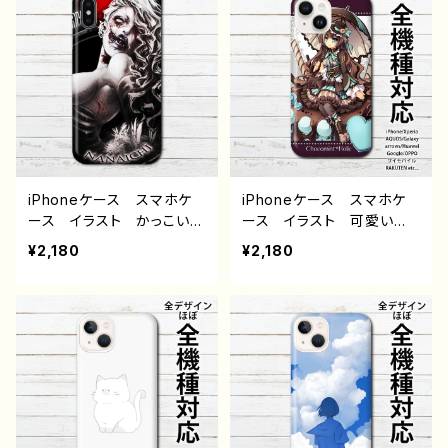
AQUOS sense 4 5 6
OS sense 4 5 6 Xperia
Xperia Googlepixel A
Googlepixel Android
ndroid アンドロイド ケ
アンドロイド ケース
ース 個性的 おすすめ
個性的 おすすめ 黒髪
黒髪 人気 イラストレー
人気 イラストレーター
ター クリエイター 絵
クリエイター 絵師 オリ
師 オリジナル デザイ
ジナル デザイン グッ
ン グッズ タイトル：病弱
ズ タイトル：風邪引きサッ
天使蹴球部 作：風邪早僕
カー部 作：風邪早僕（ぼ
（ぼく）
く）
iPhoneケース スマホケ
iPhoneケース スマホケ
ース イラスト かっこいい
ース イラスト 可愛い女
女子 おしゃれ エモい
の子 おしゃれ服 チョコミ
¥2,180
¥2,180
病み メンヘラ ヤンデ
ント スイーツ 少女 ゴ
レ ロック クール セク
スロリ クラロリ ゴシッ
シー iPhone15/14/13/12/
ク ドレス かわいい ka
11 AQUOS Xperia G
waii ガールズイラストiPh
ooglepixel Android
one15/14/13/12/11 AQU
アンドロイド ケース 個
OS Xperia Googlepix
性的 おすすめ ピアス
el Galaxy Android
白髪 ゾンビ 人気 イラ
アンドロイド ケース おす
ストレーター クリエイタ
すめ 個性的 人気 イラ