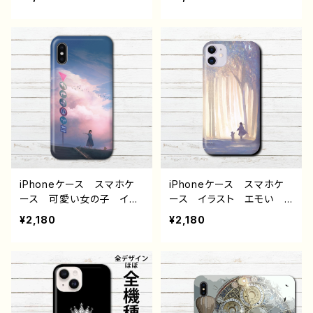
いい女子 エモい セクシ
ゃれ服 かっこいい女子
ー メンズ レディース
エモい ファンタジー メン
女子 iPhone15/14/13/12/
ズ レディース 女子 iPh
11 AQUOS sense 4 5 6
one15/14/13/12/11 AQU
Xperia Googlepixel
OS sense 4 5 6 Xperia
Android アンドロイ
Googlepixel Android
ド ケース 個性的 おす
アンドロイド ケース
すめ 銀髪 ツインテー
個性的 おすすめ 風景
ル 生足 ワンピース 人
綺麗 美しい 景色 人
気 イラストレーター クリ
気 イラストレーター クリ
エイター 絵師 オリジナ
エイター 絵師 オリジナ
ル デザイン グッズ タイ
ル デザイン グッズ タイ
トル：SWEETS 作：赤ZU
トル：波間の花嫁 作：もな
iPhoneケース スマホケ
iPhoneケース スマホケ
KIN
か G-6
ース 可愛い女の子 イラ
ース イラスト エモい
スト おしゃれ エモい
風景 綺麗 美しい 景
¥2,180
¥2,180
風景 綺麗 美しい 景
色 おしゃれ 可愛い女の
色 ノスタルジー 高校
子 高校生 男子 iPhon
生 男子 iPhone17/16/1
e17/16/15/14/13 AQUOS
5/14/13 AQUOS sense
Xperia Googlepixel
2 3 4 5 Xperia Googl
Galaxy ケース かわ
epixel Galaxy iPhone
いい おしゃれ イラストレ