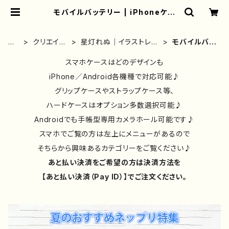
モバイルバッテリー | iPhoneケー
ス/スマホケース/Tシャツ/おしゃれ/イ
ラストレーター/グッズ/人気/後払い/
通販｜雑貨屋アリうさ
ホ
クリエイタ
星灯れぬ｜イラストレー
モバイルバッ
ー
ー別④
ター｜グッズ
テリー
ム
スマホケースはどのデザインも
iPhone／Android各機種で対応可能♪
グリップケースやストラップケース等、
ハードケースはオプション多数選択可能♪
Androidでも手帳型専用カメラホール可能です♪
スマホでご覧の方は左上にメニューがあるので
そちらから興味あるカテゴリーをご覧ください♪
あと払い決済をご希望の方は決済方法を
【あと払い決済（Pay ID）】でご注文ください。