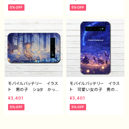
的 エモい 風景 綺麗
個性的 エモい 風景 綺
5%OFF
5%OFF
美しい 景色 おすすめ i
麗 美しい 景色 おすす
Phone 軽量 小さい 女
め iPhone 軽量 小さ
性 男性 メンズ 人気
い 女性 男性 メンズ
イラストレーター クリエイ
人気 イラストレーター
ター 絵師 オリジナル
クリエイター 絵師 オリ
デザイン グッズ 充電
ジナル デザイン グッ
器 タイトル：「CATTIE」
ズ 充電器 タイトル：「旅
作：星灯れぬ F-5
人を導く星の道」 作：星灯
れぬ F-5
モバイルバッテリー イラス
モバイルバッテリー イラス
ト 男の子 ショタ かっこ
ト 可愛い女の子 男の
いい イケメン 個性的
子 かっこいい イケメ
¥3,401
¥3,401
エモい 風景 綺麗 美し
ン ショタ おしゃれ 個性
5%OFF
5%OFF
い 景色 おすすめ iPho
的 エモい 風景 綺麗
ne 軽量 小さい 女
美しい 景色 おすすめ i
性 男性 メンズ 人気
Phone 軽量 小さい 女
イラストレーター クリエイ
性 男性 メンズ 人気