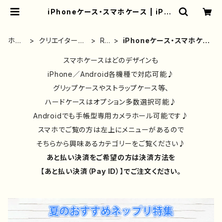
iPhoneケース・スマホケース | iPho
neケース/スマホケース/Tシャツ/お
しゃれ/イラストレーター/グッズ/人
気/後払い/通販｜雑貨屋アリうさ
ホー
クリエイター別
Rii
iPhoneケース・スマホケー
ム
①
2
ス
スマホケースはどのデザインも
iPhone／Android各機種で対応可能♪
グリップケースやストラップケース等、
ハードケースはオプション多数選択可能♪
Androidでも手帳型専用カメラホール可能です♪
スマホでご覧の方は左上にメニューがあるので
そちらから興味あるカテゴリーをご覧ください♪
あと払い決済をご希望の方は決済方法を
【あと払い決済（Pay ID）】でご注文ください。