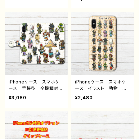
ndroid iPhone17/16/15/
い かわいい ゆるかわ
14/13/12/11 Galaxy Xp
ゆるい メジェド iPhone
eria GooglePixel AQ
XS AQUOS sense 4 5
UOS OPPO ワイモバイ
6 Xperia Googlepixel
ル etc. 手帳型 全機種
Galaxy Android ア
対応
ンドロイド ケース 個性
的 おすすめ 面白いiPho
neケース おもしろスマホ
ケース ユニーク ネタ
系 エジプト神話 人気
イラストレーター クリエイ
ター 絵師 オリジナル
デザイン グッズ タイト
iPhoneケース スマホケ
iPhoneケース スマホケ
ル：ケモエジプト パターン
ース 手帳型 全機種対
ース イラスト 動物 可
２ 作：Rii2
応 イラスト 動物 可愛
愛い かわいい ゆるか
¥3,080
¥2,480
い かわいい ゆるかわ
わ ゆるい メジェド iPh
ゆるい メジェド iPhone
oneXS AQUOS sense
XS AQUOS sense 4 5
4 5 6 Xperia Google
6 Xperia Googlepixel
pixel Galaxy Android
Galaxy Android ア
アンドロイド ケース
ンドロイド ケース 個性
個性的 おすすめ 面白いi