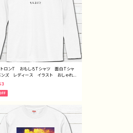
ントロンT おもしろTシャツ 面白Tシャ
メンズ レディース イラスト おしゃれ
い ゆるかわ おすすめ 個性的 面白
53
ユニーク 人気 イラストレーター 絵
OFF
クリエイター オリジナル デザイン グッ
長袖Tシャツ ロングTシャツ ロンT タ
：デザインロンTシャツ №640 J1-9