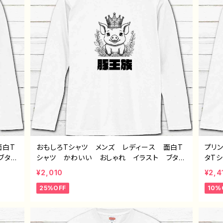
面白T
おもしろTシャツ メンズ レディース 面白T
プリ
 ブタ
シャツ かわいい おしゃれ イラスト ブタ
タT
ネタ系
動物 ゆるかわ ゆるい ユニーク ネタ系
ズ 
¥2,010
¥2,4
性的
オリジナルキャラクター おすすめ 個性的
的 
25%OFF
10%
絵
人気 イラストレーター クリエイター 絵
ター
シャ
師 オリジナル デザイン グッズ 半袖シャ
ズ 
ャ
ツ デザイン コラボ グッズ 長袖Tシャ
デブ界
ワイ
ツ ロングTシャツ タイトル：豚王族（ホワイ
6