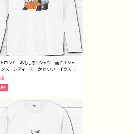
ントロンT おもしろTシャツ 面白Tシャ
メンズ レディース かわいい イラス
パンダ 動物 ゆるかわ おすすめ 個性
42
面白い ユニーク ゆるい ネタ系 人
OFF
イラストレーター 絵師 クリエイター
Tシャツ ロングTシャツ オリジナル デ
ン グッズ 悪いことを言うパンダ タイト
たいやき悪パンダ 作：こさつね G-6