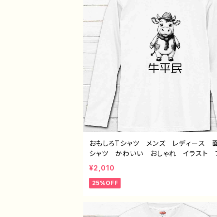
おもしろTシャツ メンズ レディース 
シャツ かわいい おしゃれ イラスト
動物 ゆるかわ ゆるい ユニーク 
¥2,010
オリジナルキャラクター おすすめ 個
25%OFF
人気 イラストレーター クリエイター 
師 オリジナル デザイン グッズ 半袖
ツ デザイン コラボ グッズ 長袖Tシ
ツ ロングTシャツ タイトル：牛平民（ホ