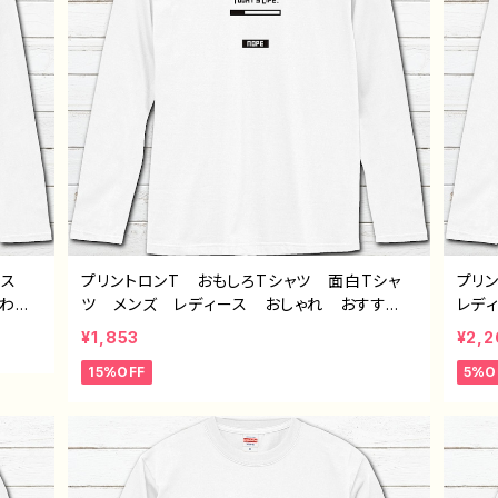
ラス
プリントロンT おもしろTシャツ 面白Tシャ
プリ
かわい
ツ メンズ レディース おしゃれ おすす
レデ
 おす
め 個性的 面白い ユニーク 人気 イラ
しい
¥1,853
¥2,2
オリジ
ストレーター 絵師 クリエイター オリジナ
的 
15%OFF
5%O
ャツ
ル デザイン グッズ 長袖Tシャツ ロングT
絵師
ー
シャツ ロンT タイトル：デザインロンTシャ
袖T
ツ №644 J1-9
トル：