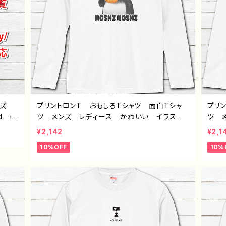
イズ
プリントロンT おもしろTシャツ 面白Tシャ
プリ
d iP
ツ メンズ レディース かわいい イラス
ツ 
peri
ト パンダ 動物 ゆるかわ おすすめ 個性
ト 
¥2,142
¥2,1
ワイモ
的 面白い ユニーク ゆるい ネタ系 人
的 
10%OFF
10%
気 イラストレーター 絵師 クリエイター
気 
長袖Tシャツ ロングTシャツ オリジナル デ
長袖
ザイン グッズ 悪いことを言うパンダ タイト
ザイ
ル：もしもし悪パンダ 作：こさつね G-6
ル：