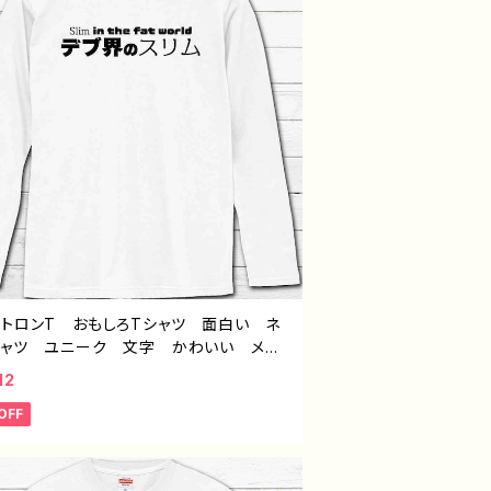
ントロンT おもしろTシャツ 面白い ネ
シャツ ユニーク 文字 かわいい メン
レディース おしゃれ おすすめ 個性
12
人気 イラストレーター 絵師 クリエイ
OFF
 オリジナル デザイン コラボ グッ
長袖Tシャツ ロングTシャツ タイトル：
のスリム（ホワイト） 作：んごミック G-