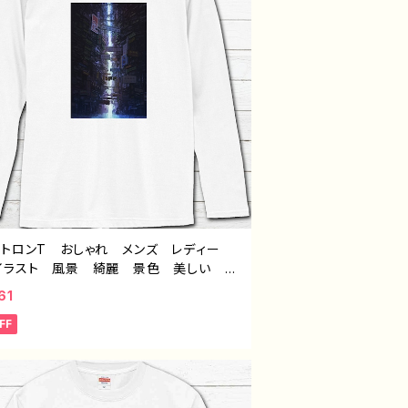
ントロンT おしゃれ メンズ レディー
イラスト 風景 綺麗 景色 美しい エ
 かっこいい おすすめ 個性的 人気
61
ストレーター クリエイター 絵師 オリジ
FF
 デザイン グッズ 白 長袖Tシャツ
グtシャツ ロンTシャツ タイトル：水没の
砦 作：J.タネダ F-5