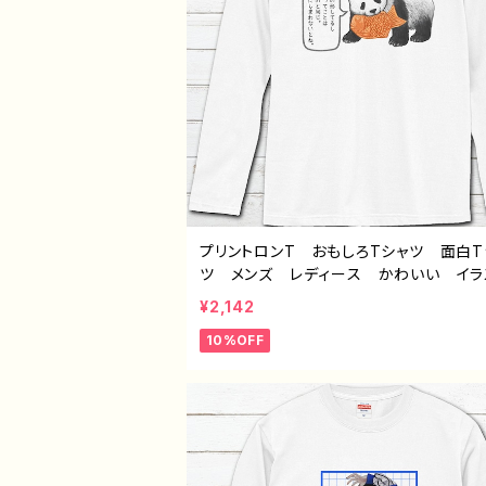
プリントロンT おもしろTシャツ 面白T
ツ メンズ レディース かわいい イラ
ト パンダ 動物 ゆるかわ おすすめ
¥2,142
的 面白い ユニーク ゆるい ネタ系
10%OFF
気 イラストレーター 絵師 クリエイ
長袖Tシャツ ロングTシャツ オリジナ
ザイン グッズ 悪いことを言うパンダ 
ル：たいやき悪パンダ セリフ付き 作：こ
ね G-6