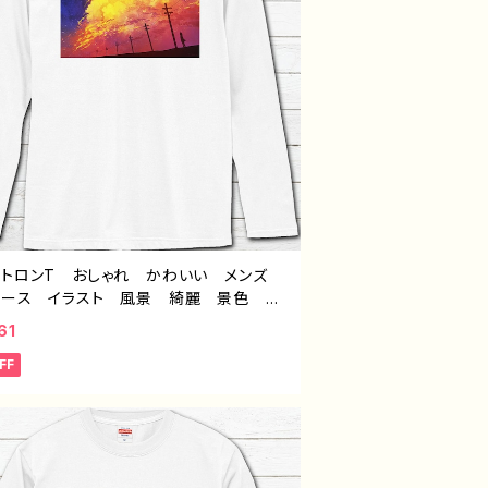
ントロンT おしゃれ かわいい メンズ
ィース イラスト 風景 綺麗 景色 美
 エモい かっこいい おすすめ 個性
61
人気 イラストレーター クリエイター
FF
 オリジナル デザイン グッズ 白 長
シャツ ロングtシャツ ロンTシャツ タイ
赤の入道雲 作：J.タネダ F-5