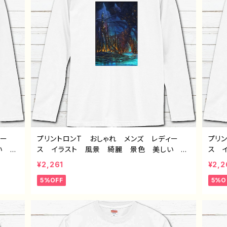
ィー
プリントロンT おしゃれ メンズ レディー
プリ
い エ
ス イラスト 風景 綺麗 景色 美しい エ
ス 
 人気
モい かっこいい おすすめ 個性的 人気
モい
¥2,261
¥2,2
オリジ
イラストレーター クリエイター 絵師 オリジ
イラ
5%OFF
5%O
ャツ
ナル デザイン グッズ 白 長袖Tシャツ
ナル
第２の
ロングtシャツ ロンTシャツ タイトル：海底洞
ロン
窟都市 作：J.タネダ F-5
九龍城