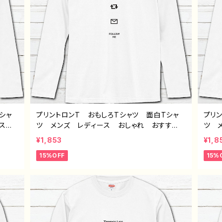
シャ
プリントロンT おもしろTシャツ 面白Tシャ
プリ
ス
ツ メンズ レディース おしゃれ おすす
ツ 
 個性
め 個性的 面白い ユニーク 人気 イラ
可愛
¥1,853
¥1,8
 人
ストレーター 絵師 クリエイター オリジナ
い 
15%OFF
15%
ター
ル デザイン グッズ 長袖Tシャツ ロングT
師 
ル デ
シャツ ロンT タイトル：デザインロンTシャ
ズ 
タイト
ツ №638 J1-9
イトル
さつ