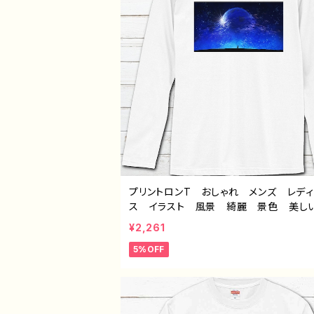
プリントロンT おしゃれ メンズ レデ
ス イラスト 風景 綺麗 景色 美し
モい かっこいい おすすめ 個性的
¥2,261
イラストレーター クリエイター 絵師 
5%OFF
ナル デザイン グッズ 白 長袖Tシ
ロングtシャツ ロンTシャツ タイトル：
故郷 作：J.タネダ F-5