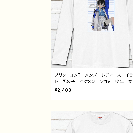
プリントロンT メンズ レディース イ
ト 男の子 イケメン ショタ 少年 
い かっこいい エモい 黒髪 個性的
¥2,400
すめ 人気 イラストレーター 絵師 
ナル デザイン グッズ 白 長袖Tシ
ロングTシャツ タイトル：風邪引きサッカ
部 作：風邪早僕（ぼく）