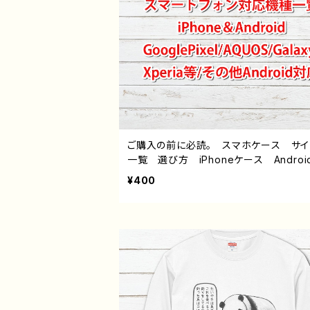
ご購入の前に必読。 スマホケース サ
一覧 選び方 iPhoneケース Androi
hone17/16/15/14/13/12/11 Galaxy X
¥400
a GooglePixel AQUOS OPPO 
バイル etc. 手帳型 全機種対応