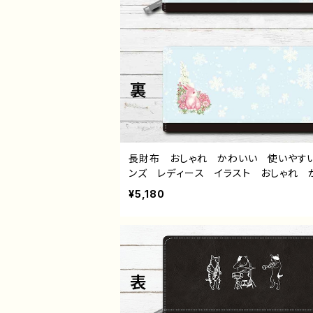
長財布 おしゃれ かわいい 使いやす
ンズ レディース イラスト おしゃれ 
い 動物 シンプル うさぎ ウサギ 
¥5,180
柄 綺麗 かわいい おすすめ 個性的
気 イラストレーター クリエイター 
オリジナル デザイン グッズ ロングウ
ト タイトル：COLORS：Snow Rabbit
無月りい