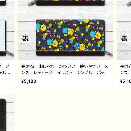
い メ
長財布 おしゃれ かわいい 使いやすい メ
長財
かわい
ンズ レディース イラスト シンプル ポッ
ンズ
兎 花
プ 可愛い ゆるかわ ゆるい おすすめ 個
い 
¥5,180
¥5,1
 人
性的 人気 イラストレーター クリエイタ
麗 
絵師
ー 絵師 オリジナル デザイン グッズ ロ
ー 
ォレッ
ングウォレット タイトル：Smile Painting
ン 
 作：水
作：水無月りい
RS：