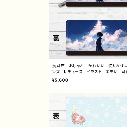
長財布 おしゃれ かわいい 使いやす
ンズ レディース イラスト エモい 可
女の子 かわいい おしゃれ服 JK 女
¥5,680
校生 セーラー服 プリッツスカート
ボブヘア ショートカット 風景 綺麗
色 美しい ノスタルジック 個性的 
め 人気 イラストレーター 絵師 オ
ル デザイン グッズ ロングウォレット
トル：群青 作：みふる