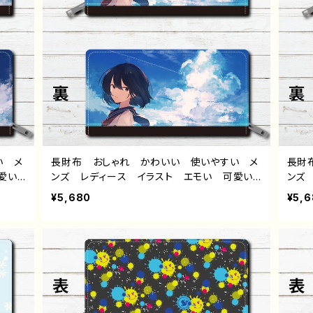
い メ
長財布 おしゃれ かわいい 使いやすい メ
長財
愛い
ンズ レディース イラスト エモい 可愛い
ンズ
子高
女の子 かわいい おしゃれ服 JK 女子高
女の
¥5,680
¥5,
 黒髪
校生 セーラー服 黒髪 ボブヘア ショート
校生
 景
カット 風景 綺麗 景色 美しい ノスタル
カッ
おすす
ジック 個性的 おすすめ 人気 イラストレ
ジッ
リジナ
ーター 絵師 オリジナル デザイン グッ
ータ
 タイ
ズ ロングウォレット タイトル：夏空と君 作：
ズ 
みふる
みふ