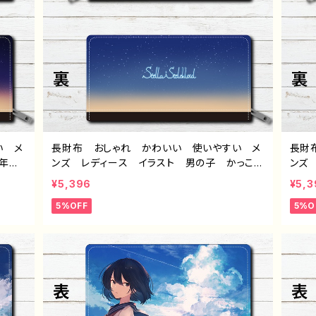
い メ
長財布 おしゃれ かわいい 使いやすい メ
長財
少年
ンズ レディース イラスト 男の子 かっこい
ンズ
 綺麗
い イケメン ショタ エモい 風景 綺麗
い 
¥5,396
¥5,3
 イラ
美しい 景色 おすすめ 個性的 人気 イラ
美し
5%OFF
5%O
ジナ
ストレーター クリエイター 絵師 オリジナ
スト
 タイ
ル デザイン グッズ ロングウォレット タイ
ル 
F-5
トル：「ホシアカリの森」 作：星灯れぬ F-5
トル：