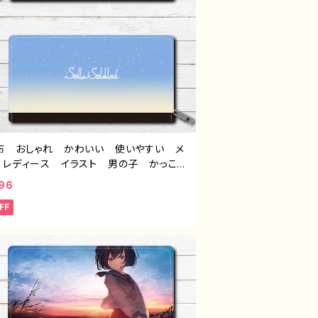
布 おしゃれ かわいい 使いやすい メ
 レディース イラスト 男の子 かっこい
イケメン ショタ エモい 風景 綺麗
96
い 景色 おすすめ 個性的 人気 イラ
FF
レーター クリエイター 絵師 オリジナ
デザイン グッズ ロングウォレット タイ
「ベルの森」 作：星灯れぬ F-5