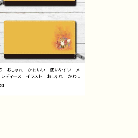
布 おしゃれ かわいい 使いやすい メ
 レディース イラスト おしゃれ かわい
動物 シンプル きつね 狐 花柄 綺
80
おすすめ 個性的 人気 イラストレータ
クリエイター 絵師 オリジナル デザイ
グッズ ロングウォレット タイトル：COLO
Fox and Flowers 作：水無月りい