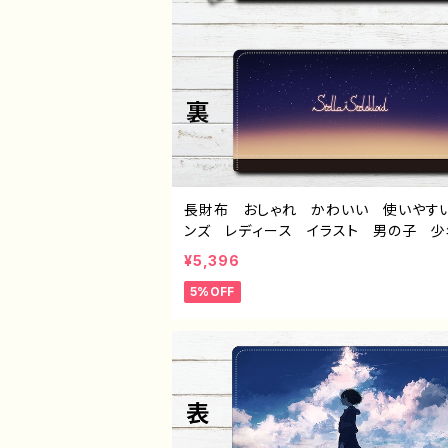
長財布 おしゃれ かわいい 使いやす
ンズ レディース イラスト 男の子 
かっこいい イケメン エモい 風景
¥5,396
美しい 景色 おすすめ 個性的 人気
5%OFF
ストレーター クリエイター 絵師 オリ
ル デザイン グッズ ロングウォレット
トル：「旅人を導く星の道」 作：星灯れぬ 