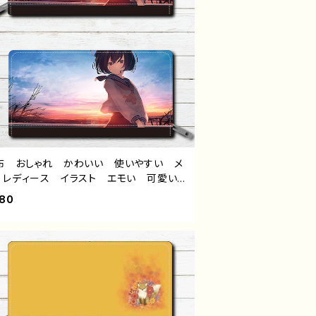
布 おしゃれ かわいい 使いやすい メ
 レディース イラスト エモい 可愛い
子 かわいい おしゃれ服 JK 女子高
680
 セーラー服 黒髪 ボブヘア ショート
ト 風景 綺麗 景色 美しい ノスタル
ク 個性的 おすすめ 人気 イラストレ
ー 絵師 オリジナル デザイン グッ
ロングウォレットト タイトル：またね 作：
る