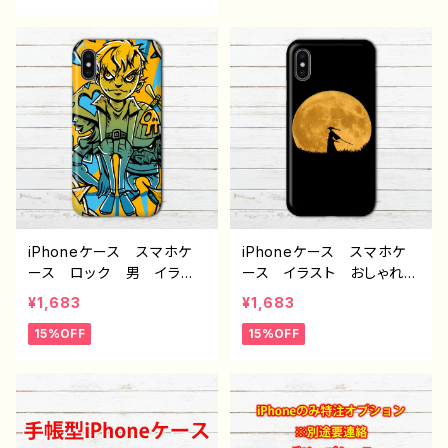
ne15/14/13/12/11 AQUO
ズ レディース iPhone1
S Xperia Googlepixel
5/14/13/12/11 AQUOS
Galaxy iPhone5/6/6
Xperia Googlepixel A
s/7/8 Android アンド
ndroid アンドロイド ケ
ロイド ケース おすす
ース 個性的 おすすめ
め 個性的 銀髪 黒髪
人気 イラストレーター
刀 ピアス 人気 イラス
クリエイター 絵師 オリ
トレーター 絵師 クリエ
ジナル デザイン グッ
イター オリジナル デザ
ズ タイトル：jellyfish
イン グッズ タイトル：KIL
作：しゅり
LER BOY 作：IYSK。 F-
5
iPhoneケース スマホケ
iPhoneケース スマホケ
ース ロック 男 イラス
ース イラスト おしゃれ
ト かっこいい イケメン
シンプル 安い かっこい
¥1,683
¥1,683
おしゃれ 安い メンズ
い クール メンズ 個性
15%OFF
15%OFF
個性的 おすすめ iPhon
的 おすすめ iPhone15/1
e15/14/13/12/11 AQUOS
4/13/12/11 AQUOS sens
sense 4 5 6 Xperia G
e 4 5 6 Xperia Googl
ooglepixel Galaxy An
epixel Galaxy Androi
droid アンドロイド ケー
d アンドロイド ケース
ス ノンブランド 人気 イ
ノンブランド 人気 イラス