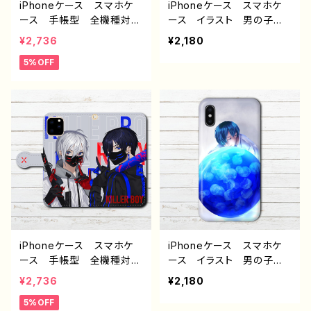
トル：Fanatic 作：黒野京
アワセ（狼さん） 作：黒糖
iPhoneケース スマホケ
iPhoneケース スマホケ
からす
ース 手帳型 全機種対
ース イラスト 男の子
応 おしゃれ イラスト
かっこいい イケメン クー
¥2,736
¥2,180
男子 かっこいい イケメ
ル おしゃれ 動物 シャ
5%OFF
ン クール エモい iPho
チ かわいい エモい メ
ne15/14/13/12/11 AQUO
ンズ クール レディー
S Xperia Googlepixel
ス 女子 iPhone15/14/1
Galaxy iPhone5/6/6
3/12/11 AQUOS Xperi
s/7/8 Android アンド
a Googlepixel Galaxy
ロイド ケース おすす
Android アンドロイ
め 個性的 黒髪 刀 人
ド ケース 個性的 おす
気 イラストレーター 絵
すめ 人気 イラストレー
師 クリエイター オリジ
ター クリエイター 絵
ナル デザイン グッズ タ
師 オリジナル デザイ
イトル：BLUE 作：IYSK。
ン グッズ タイトル：orca
F-5
作：しゅり
iPhoneケース スマホケ
iPhoneケース スマホケ
ース 手帳型 全機種対
ース イラスト 男の子
応 おしゃれ イラスト
かっこいい イケメン クー
¥2,736
¥2,180
男子 かっこいい イケメ
ル おしゃれ 動物 海
5%OFF
ン クール エモい iPho
月 くらげ エモい メン