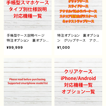
ラストレーター クリエイタ
トレーター クリエイター
ー 絵師 オリジナル デ
絵師 オリジナル デザイ
ザイン グッズ タイトル：
ン グッズ タイトル：SAM
トゲトゲ ロック J1-9
URAI J1-9
手帳型ケース説明ページ
特注オプション 裏オプショ
特注オプション 裏オプショ
ン グリップケース アクリ
ン 雑貨屋アリスの白うさ
ルパネルラバーケース ス
¥99,999
¥1,000
ぎ
クエア型強化ガラスケー
ス ストラップケース 雑
貨屋アリスの白うさぎ