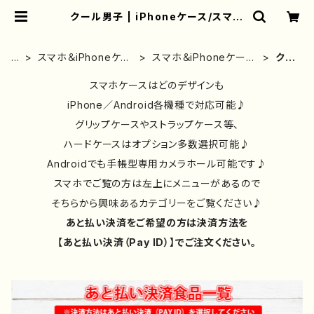
クール男子 | iPhoneケース/スマホ
ケース/Tシャツ/おしゃれ/イラストレ
ーター/グッズ/人気/後払い/通販｜雑
貨屋アリうさ
ホ
スマホ＆iPhoneケー
スマホ＆iPhoneケース
クー
ー
ス｜イラストレーター/
｜男の子・男｜イラスト
ル男
ム
絵師作品別
スマホケースはどのデザインも
｜かっこいい
子
iPhone／Android各機種で対応可能♪
グリップケースやストラップケース等、
ハードケースはオプション多数選択可能♪
Androidでも手帳型専用カメラホール可能です♪
スマホでご覧の方は左上にメニューがあるので
そちらから興味あるカテゴリーをご覧ください♪
あと払い決済をご希望の方は決済方法を
【あと払い決済（Pay ID）】でご注文ください。