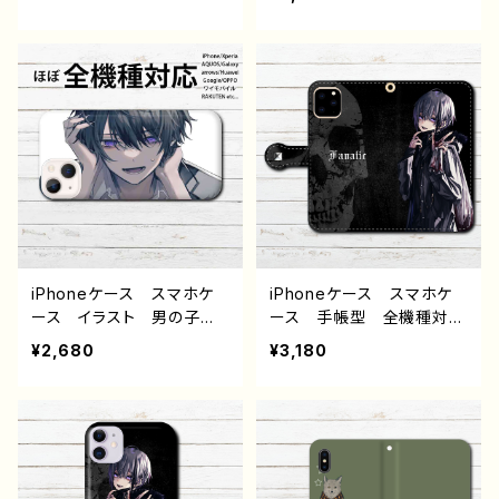
ndroid iPhone17/16/15/
ト 男の子 かっこいい
14/13/12/11 Galaxy Xp
イケメン クール おしゃ
eria GooglePixel AQ
れ 動物 シャチ かわい
UOS OPPO ワイモバイ
い エモい メンズ クー
ル etc. 手帳型 全機種
ル レディース 女子 iPh
対応
one15/14/13/12/11 AQU
OS Xperia Googlepix
el Galaxy Android
アンドロイド ケース 個
性的 おすすめ 人気 イ
ラストレーター クリエイタ
ー 絵師 オリジナル デ
ザイン グッズ タイトル：
iPhoneケース スマホケ
iPhoneケース スマホケ
少年とシャチ 作：しゅり
ース イラスト 男の子
ース 手帳型 全機種対
かっこいい イケメン エモ
応 イラスト 男の子 か
¥2,680
¥3,180
い おしゃれ メンズ iPh
っこいい イケメン おしゃ
one15/14/13/12/11 AQU
れ エモい 病みかわい
OS Xperia Googlepix
い メンヘラ ヤンデレ メ
el Galaxy Android
ンズ iPhone15/14/13/12/
アンドロイド ケース 少
11 AQUOS Xperia G
年 黒髪 個性的 おすす
ooglepixel Galaxy An