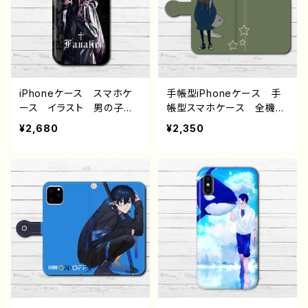
め 人気 イラストレータ
droid アンドロイド ケー
ー クリエイター 絵師
ス 少年 銀髪 ピアス
オリジナル デザイン グッ
パーカー フード クー
ズ タイトル：黒野京 デザイ
ル 個性的 おすすめ 人
ン56 作：黒野京
気 イラストレーター クリ
エイター 絵師 オリジナ
ル デザイン グッズ タイ
iPhoneケース スマホケ
手帳型iPhoneケース 手
トル：Fanatic 作：黒野京
ース イラスト 男の子
帳型スマホケース 全機種
かっこいい イケメン おし
対応 動物 イラスト お
¥2,680
¥2,350
ゃれ エモい 病みかわい
しゃれ オオカミ 狼 か
い メンヘラ ヤンデレ メ
わいい かっこいい メン
ンズ iPhone15/14/13/12/
ズ レディース 女子 高
11 AQUOS Xperia G
校生 男子 iPhone17/1
ooglepixel Galaxy An
6/15/14/13 AQUOS Xp
droid アンドロイド ケー
eria Googlepixel Gal
ス 少年 銀髪 ピアス
axy Android アンドロ
パーカー フード クー
イド ケース おすすめ
ル 個性的 おすすめ 人
個性的 人気 イラストレ
気 イラストレーター クリ
ーター クリエイター 絵
エイター 絵師 オリジナ
師 オリジナル デザイ
ル デザイン グッズ タイ
ン グッズ タイトル：マチ