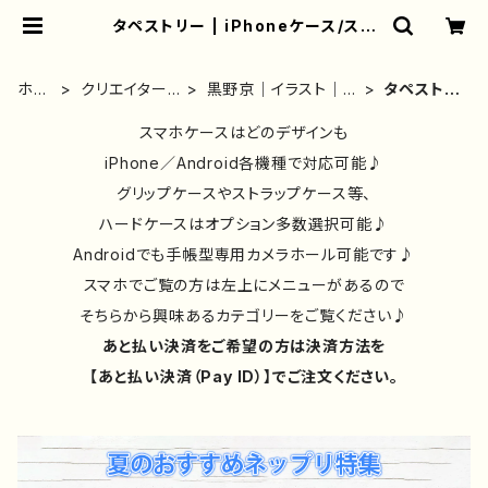
タペストリー | iPhoneケース/スマ
ホケース/Tシャツ/おしゃれ/イラスト
レーター/グッズ/人気/後払い/通販｜
雑貨屋アリうさ
ホー
クリエイター
黒野京｜イラスト｜グ
タペストリ
ム
別①
ッズ
ー
スマホケースはどのデザインも
iPhone／Android各機種で対応可能♪
グリップケースやストラップケース等、
ハードケースはオプション多数選択可能♪
Androidでも手帳型専用カメラホール可能です♪
スマホでご覧の方は左上にメニューがあるので
そちらから興味あるカテゴリーをご覧ください♪
あと払い決済をご希望の方は決済方法を
【あと払い決済（Pay ID）】でご注文ください。