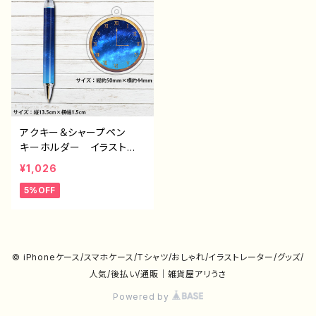
クキー＆シャープペン）
クキー＆シャープペン）
作：星灯れぬ F-5
作：星灯れぬ F-5
アクキー＆シャープペン
キーホルダー イラスト
おしゃれ かわいい エモ
¥1,026
い おすすめ 個性的 綺
5%OFF
麗 人気 イラストレータ
ー クリエイター 絵師
オリジナル デザイン グッ
ズ タイトル：夜更けセット
（アクキー＆シャープペン）
© iPhoneケース/スマホケース/Tシャツ/おしゃれ/イラストレーター/グッズ/
作：星灯れぬ F-5
人気/後払い/通販｜雑貨屋アリうさ
Powered by