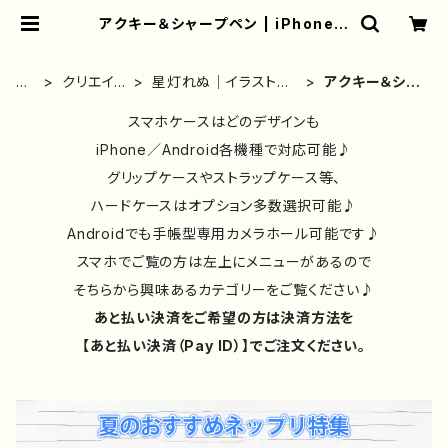
アクキー＆シャープペン | iPhoneケ
ース/スマホケース/Tシャツ/おしゃ
れ/イラストレーター/グッズ/人気/後
払い/通販｜雑貨屋アリうさ
ホ
クリエイタ
星灯れぬ｜イラストレ
アクキー＆シャ
ー
ー別④
ーター｜グッズ
ープペン
ム
スマホケースはどのデザインも
iPhone／Android各機種で対応可能♪
グリップケースやストラップケース等、
ハードケースはオプション多数選択可能♪
Androidでも手帳型専用カメラホール可能です♪
スマホでご覧の方は左上にメニューがあるので
そちらから興味あるカテゴリーをご覧ください♪
あと払い決済をご希望の方は決済方法を
【あと払い決済（Pay ID）】でご注文ください。