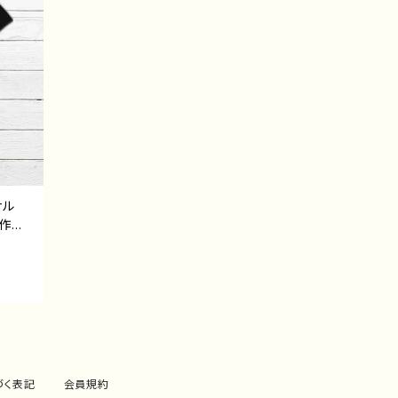
ジナル
作
 写真
ズ 人
イラ
づく表記
会員規約