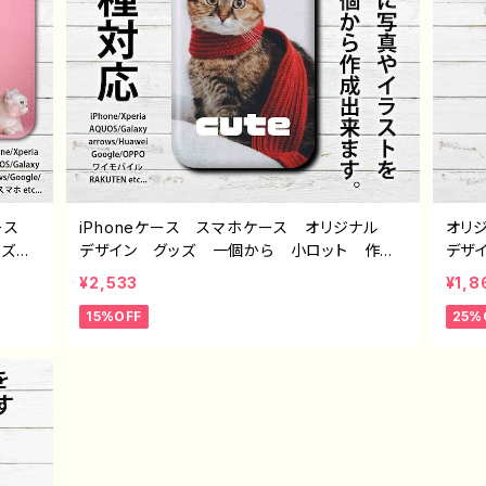
ケース
iPhoneケース スマホケース オリジナル
オリ
グッズ
デザイン グッズ 一個から 小ロット 作
デザ
すすめ
成 制作 おすすめ おしゃれ 安い 写真
成 
¥2,533
¥1,8
ジナ
印刷 フォトオリジナル デザイン グッズ 人
印刷
15%OFF
25%
ジナ
気 同人オリジナル デザイン グッズ イラ
気 
 絵
ストレーター 絵師 クリエイター J1-9
スト