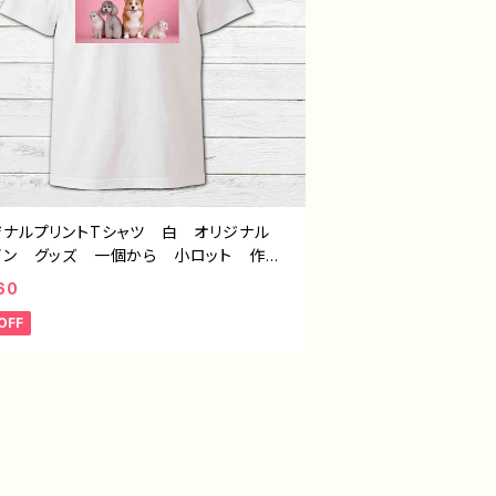
ジナルプリントTシャツ 白 オリジナル
イン グッズ 一個から 小ロット 作
制作 おすすめ おしゃれ 安い 写真
60
 フォトオリジナル デザイン グッズ 人
OFF
同人オリジナル デザイン グッズ イラ
レーター 絵師 クリエイター H-7