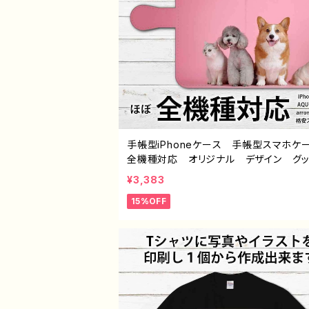
手帳型iPhoneケース 手帳型スマホ
全機種対応 オリジナル デザイン 
一個から 小ロット 作成 制作 お
¥3,383
おしゃれ 安い 写真 印刷 フォトオリ
15%OFF
ル デザイン グッズ 人気 同人オリ
ル デザイン グッズ イラストレーター
師 クリエイター J1-9