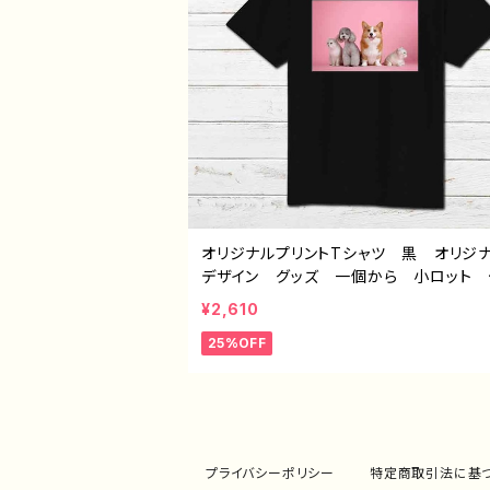
オリジナルプリントTシャツ 黒 オリ
デザイン グッズ 一個から 小ロット 
成 制作 おすすめ おしゃれ 安い
¥2,610
印刷 フォトオリジナル デザイン グッ
25%OFF
気 同人オリジナル デザイン グッズ 
ストレーター 絵師 クリエイター H-7
プライバシーポリシー
特定商取引法に基