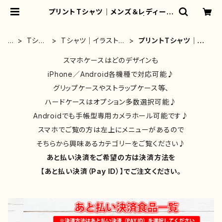
プリントTシャツ｜メンズ＆レディース
｜おしゃれ｜かわいい｜白 | iPhon
eケース/スマホケース/Tシャツ/おし
ゃれ/イラストレーター/グッズ/人気/
ホ
Tシャ
Tシャツ｜イラストレ
プリントTシャツ｜メ
後払い/通販｜雑貨屋アリうさ
ー
ツ・ロ
ーター作品別｜デザ
ンズ＆レディース｜お
ム
ンT・パ
イン｜コラボ｜おし
スマホケースはどのデザインも
しゃれ｜かわいい｜白
ーカー
ゃれ
iPhone／Android各機種で対応可能♪
グリップケースやストラップケース等、
ハードケースはオプション多数選択可能♪
Androidでも手帳型専用カメラホール可能です♪
スマホでご覧の方は左上にメニューがあるので
そちらから興味あるカテゴリーをご覧ください♪
あと払い決済をご希望の方は決済方法を
【あと払い決済（Pay ID）】でご注文ください。