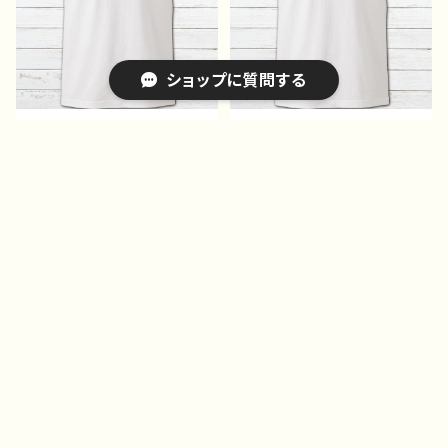
ショップに質問する
プリントTシャツ イラス
プリントTシャツ イラス
ト 可愛い女の子 かっこ
ト 可愛い女の子 かっこ
いい女子 美しい女の子
いい女子 美しい女の子
¥1,485
¥1,485
金髪 ロングヘア おしゃ
金髪 ロングヘア おしゃ
25%OFF
25%OFF
れ エモい メンズ レデ
れ エモい メンズ レデ
キーワードから探す
ィース 個性的 おすす
ィース 個性的 おすす
め 人気 イラストレータ
め 人気 イラストレータ
ー 絵師 クリエイター
ー 絵師 クリエイター
白 半袖シャツ コラボ
白 半袖シャツ コラボ
オリジナル デザイン グッ
オリジナル デザイン グッ
ズ ノンブランド H-7
ズ ノンブランド H-7
カテゴリから探す
Home
Tシャツ・ロンT・パーカー
Tシャツ｜イラストレーター作品別｜デザイン｜コラボ｜