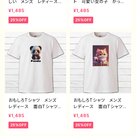
しい メンズ レディース
ト 可愛い女の子 かっこ
おしゃれ 白 個性的 お
いい女子 美しい女の子
¥1,485
¥1,485
すすめ 人気 クリエイタ
黒髪 ロングヘア おしゃ
25%OFF
25%OFF
ー イラストレーター 絵
れ エモい メンズ レデ
師 デザイン コラボ オ
ィース 個性的 おすす
リジナル デザイン グッ
め 人気 イラストレータ
ズ 半袖シャツ ノンブラン
ー 絵師 クリエイター
ド H-7 タイトル：青い真
白 半袖シャツ コラボ
珠の耳飾りの少女 Tシャ
オリジナル デザイン グッ
ツ
ズ ノンブランド H-7
おもしろTシャツ メンズ
おもしろTシャツ メンズ
レディース 面白Tシャツ
レディース 面白Tシャツ
かわいい おしゃれ 動
かわいい おしゃれ 動
¥1,485
¥1,485
物 イラスト パンダ 個
物 イラスト 猫 ねこ
25%OFF
25%OFF
性的 おすすめ 人気 イ
ネコ 個性的 おすすめ
ラストレーター クリエイタ
人気 イラストレーター