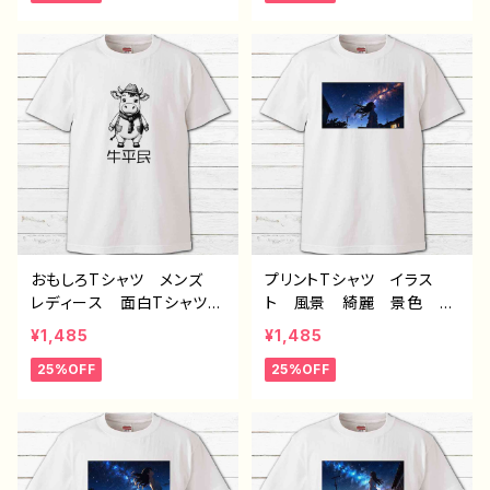
め 人気 イラストレータ
め 人気 イラストレータ
ー 絵師 クリエイター
ー 絵師 クリエイター
白 半袖シャツ デザイ
白 半袖シャツ オリジナ
ン コラボ オリジナル
ル デザイン グッズ デ
デザイン グッズ タイト
ザイン コラボ タイトル：
ル：海底洞窟都市 作：J.タ
水没の九龍寨城 作：J.タ
ネダ C-3
ネダ C-3
おもしろTシャツ メンズ
プリントTシャツ イラス
レディース 面白Tシャツ
ト 風景 綺麗 景色 星
かわいい おしゃれ イラ
空 美しい女の子 かわい
¥1,485
¥1,485
スト うし 動物 ゆるか
い女の子 エモい おしゃ
25%OFF
25%OFF
わ ゆるい ユニーク ネ
れ メンズ レディース
タ系 オリジナルキャラクタ
個性的 おすすめ 人気
ー おすすめ 個性的 人
イラストレーター 絵師
気 イラストレーター クリ
クリエイター 白 半袖シ
エイター 絵師 オリジナ
ャツ コラボ オリジナ
ル デザイン グッズ 半
ル デザイン グッズ ノン