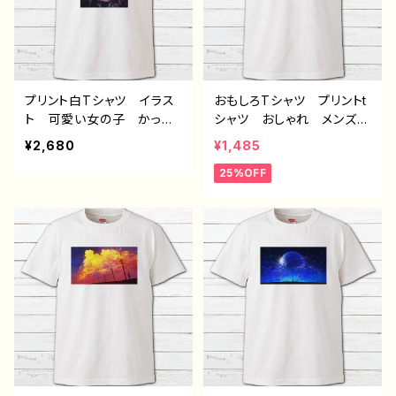
エイター 白 半袖シャ
ツ デザイン コラボ オ
リジナル デザイン グッ
ズ タイトル：黒野京デザイ
ン35 作：黒野京
プリント白Tシャツ イラス
おもしろTシャツ プリントt
ト 可愛い女の子 かっこ
シャツ おしゃれ メンズ
いい女子 おしゃれ服 エ
レディース 面白Tシャツ
¥2,680
¥1,485
モい 病みかわいい メン
イラスト 個性的 おすす
25%OFF
ヘラ ヤンデレ ロングヘ
め 面白い ユニーク 人
ア ツートンカラー 黒
気 イラストレーター 絵
髪 白髪 銀髪 タイトス
師 クリエイター オリジ
カート 生足 絶対領域
ナル デザイン グッズ
ネコミミ風 猫耳風 メン
白 半袖シャツ デザイ
ズ レディース おしゃ
ン コラボ ネタTシャツ
れ 個性的 おすすめ 人
ノンブランド タイトル：デザ
気 イラストレーター 絵
インTシャツ №630 H-7
師 クリエイター 白 半
袖シャツ デザイン コラ
ボ オリジナル デザイ
ン グッズ タイトル：黒野