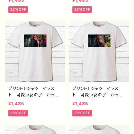
¥1,485
¥1,485
い おしゃれ メンズ レデ
い おしゃれ メンズ レデ
25%OFF
25%OFF
ィース 個性的 おすす
ィース 個性的 おすす
め 人気 イラストレータ
め 人気 イラストレータ
ー 絵師 クリエイター
ー 絵師 クリエイター
白 半袖シャツ コラボ
白 半袖シャツ コラボ
オリジナル デザイン グッ
オリジナル デザイン グッ
ズ ノンブランド H-7
ズ ノンブランド H-7
プリントTシャツ イラス
プリントTシャツ イラス
ト 可愛い女の子 かっこ
ト 可愛い女の子 かっこ
いい女子 美しい女の子
いい女子 美しい女の子
¥1,485
¥1,485
ピンク髪 ロングヘア お
ピンク髪 ツートンカラ
25%OFF
25%OFF
しゃれ エモい メンズ レ
ー ロングヘア おしゃ
ディース 個性的 おすす
れ エモい メンズ レデ
め 人気 イラストレータ
ィース 個性的 おすす
ー 絵師 クリエイター
め 人気 イラストレータ