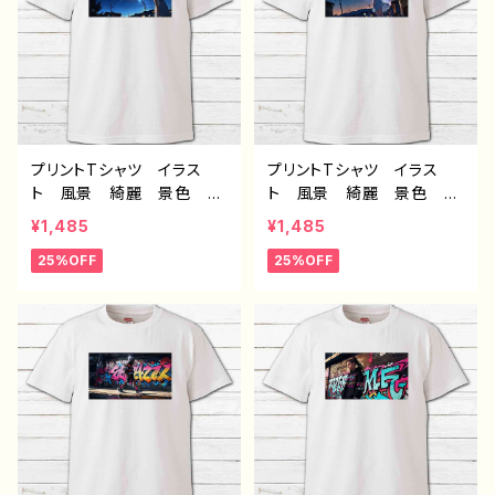
袖シャツ デザイン コラ
ブランド H-7
ボ タイトル：牛平民（ホワ
イト） 作：んごミック C-3
プリントTシャツ イラス
プリントTシャツ イラス
ト 風景 綺麗 景色 星
ト 風景 綺麗 景色 星
空 美しい女の子 かわい
空 美しい女の子 かわい
¥1,485
¥1,485
い女の子 エモい おしゃ
い女の子 エモい おしゃ
25%OFF
25%OFF
れ メンズ レディース
れ メンズ レディース
個性的 おすすめ 人気
個性的 おすすめ 人気
イラストレーター 絵師
イラストレーター 絵師
クリエイター 白 半袖シ
クリエイター 白 半袖シ
ャツ コラボ オリジナ
ャツ コラボ オリジナ
ル デザイン グッズ ノン
ル デザイン グッズ ノン
ブランド H-7
ブランド H-7