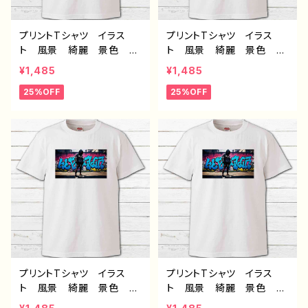
プリントTシャツ イラス
プリントTシャツ イラス
ト 風景 綺麗 景色 美
ト 風景 綺麗 景色 美
しい エモい かっこい
しい エモい かっこいい
¥1,485
¥1,485
い おしゃれ メンズ レデ
女子 かわいい女の子 お
25%OFF
25%OFF
ィース 個性的 おすす
しゃれ メンズ レディー
め 人気 イラストレータ
ス 個性的 おすすめ 人
ー 絵師 クリエイター
気 イラストレーター 絵
白 半袖シャツ コラボ
師 クリエイター 白 半
オリジナル デザイン グッ
袖シャツ コラボ オリジ
ズ ノンブランド H-7
ナル デザイン グッズ ノ
ンブランド H-7
プリントTシャツ イラス
プリントTシャツ イラス
ト 風景 綺麗 景色 美
ト 風景 綺麗 景色 美
しい エモい かっこい
しい エモい かっこい