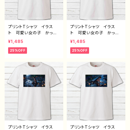
プリントTシャツ イラス
プリントTシャツ イラス
ト 可愛い女の子 かっこ
ト 可愛い女の子 かっこ
いい女子 美しい女の子
いい女子 美しい女の子
¥1,485
¥1,485
茶髪 ロングヘア おしゃ
茶髪 ロングヘア おしゃ
25%OFF
25%OFF
れ エモい メンズ レデ
れ エモい メンズ レデ
ィース 個性的 おすす
ィース 個性的 おすす
め 人気 イラストレータ
め 人気 イラストレータ
ー 絵師 クリエイター
ー 絵師 クリエイター
白 半袖シャツ コラボ
白 半袖シャツ コラボ
オリジナル デザイン グッ
オリジナル デザイン グッ
ズ ノンブランド H-7
ズ ノンブランド H-7
プリントTシャツ イラス
プリントTシャツ イラス