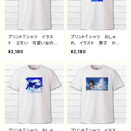
プリントTシャツ イラス
プリントTシャツ おしゃ
ト エモい 可愛い女の
れ イラスト 男子 かっ
子 かわいい おしゃれ
こいい イケメン クー
¥2,180
¥2,180
服 JK 女子高校生 セ
ル エモい 動物 海 ク
ーラー服 プリッツスカー
ラゲ メンズ レディー
ト 黒髪 ボブヘア ショ
ス 個性的 おすすめ 人
ートカット 風景 綺麗
気 イラストレーター 絵
景色 美しい ノスタルジ
師 クリエイター 白 半
ック メンズ レディース
袖シャツ デザイン コラ
おしゃれ 個性的 おすす
ボ オリジナル デザイ
め 人気 イラストレータ
ン グッズ タイトル：jellyf
ー 絵師 クリエイター
ish 作：しゅり
白 半袖シャツ デザイ
ン コラボ オリジナル
デザイン グッズ タイト
ル：群青 作：みふる
プリントTシャツ おしゃ
プリントTシャツ イラス