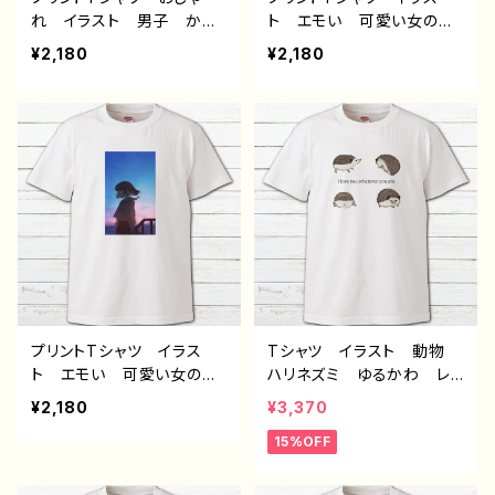
れ イラスト 男子 かっ
ト エモい 可愛い女の
こいい イケメン クー
子 かわいい おしゃれ
¥2,180
¥2,180
ル エモい 動物 青空
服 JK 女子高校生 セ
シャチ メンズ レディー
ーラー服 黒髪 ボブヘ
ス 個性的 おすすめ 人
ア ショートカット 風景
気 イラストレーター 絵
綺麗 景色 美しい ノス
師 クリエイター 白 半
タルジック メンズ レディ
袖シャツ デザイン コラ
ース おしゃれ 個性的
ボ オリジナル デザイ
おすすめ 人気 イラスト
ン グッズ タイトル：｢空
レーター 絵師 クリエイ
へ｣ 作：しゅり
ター 白 半袖シャツ オ
リジナル デザイン グッ
ズ デザイン コラボ タ
イトル：夏空と君 作：みふ
る
プリントTシャツ イラス
Tシャツ イラスト 動物
ト エモい 可愛い女の
ハリネズミ ゆるかわ レ
子 かわいい おしゃれ
ディース かわいい おし
¥2,180
¥3,370
服 JK 女子高校生 セ
ゃれ 個性的 おすすめ
15%OFF
ーラー服 プリッツスカー
人気 イラストレーター
ト 黒髪 ボブヘア ショ
クリエイター 絵師 デザ
ートカット 風景 綺麗
イン コラボ オリジナ