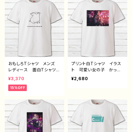
景色 美しい ノスタルジ
ル デザイン グッズ ネタ
ック メンズ レディース
Tシャツ 半袖シャツ タイ
おしゃれ 個性的 おすす
トル：大好きハリネズミTシ
め 人気 イラストレータ
ャツ 作：Hanami B-2
ー 絵師 クリエイター
白 半袖シャツ オリジナ
ル デザイン グッズ デ
ザイン コラボ タイトル：
明け 作：みふる
おもしろTシャツ メンズ
プリント白Tシャツ イラス
レディース 面白Tシャツ
ト 可愛い女の子 かっこ
かわいい おしゃれ イラ
いい女子 おしゃれ服 エ
¥3,370
¥2,680
スト ぶた 動物 イラス
モい 病みかわいい メン
15%OFF
トレーター 絵師 クリエ
ヘラ ヤンデレ ロングヘ
イター 半袖シャツ デザ
ア ツートンカラー 黒
イン コラボ ネタTシャ
髪 白髪 銀髪 タイトス
ツ オリジナル デザイ
カート 生足 ネコミミ
ン グッズ タイトル：ぶた
風 猫耳風 メンズ レデ
TシャツB 作：Hanami B
ィース おしゃれ 個性
-2
的 おすすめ 人気 イラ
ストレーター 絵師 クリ