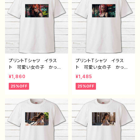
白 半袖シャツ コラボ
ー 絵師 クリエイター
オリジナル デザイン グッ
白 半袖シャツ コラボ
ズ ノンブランド H-7
オリジナル デザイン グッ
ズ ノンブランド H-7
プリントTシャツ イラス
プリントTシャツ イラス
ト 可愛い女の子 かっこ
ト 可愛い女の子 かっこ
いい女子 美しい女の子
いい女子 美しい女の子
¥1,860
¥1,485
ピンク髪 ロングヘア お
ピンク髪 ロングヘア お
25%OFF
25%OFF
しゃれ エモい メンズ レ
しゃれ エモい メンズ レ
ディース 個性的 おすす
ディース 個性的 おすす
め 人気 イラストレータ
め 人気 イラストレータ
ー 絵師 クリエイター
ー 絵師 クリエイター
白 半袖シャツ コラボ
白 半袖シャツ コラボ
オリジナル デザイン グッ
オリジナル デザイン グッ
ズ ノンブランド H-7
ズ ノンブランド H-7