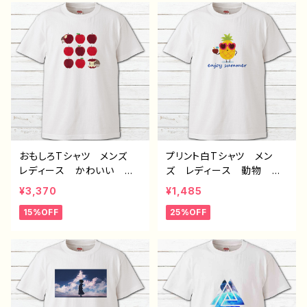
ー 絵師 オリジナル デ
クリエイター 絵師 オリ
ザイン グッズ プリント白
ジナル デザイン グッ
Tシャツ PBブランド 半
ズ プリント白Tシャツ P
袖 デザイン コラボ H-
Bブランド 半袖 デザイ
7
ン コラボ H-7
おもしろTシャツ メンズ
プリント白Tシャツ メン
レディース かわいい 面
ズ レディース 動物 か
白Tシャツ ハリネズミ 動
わいい おしゃれ 人気
¥3,370
¥1,485
物 イラスト おすすめ
個性的 おすすめ 半袖シ
15%OFF
25%OFF
個性的 イラストレータ
ャツ デザイン コラボ
ー クリエイター 絵師
クリエイター オリジナル
デザイン コラボ ネタTシ
デザイン グッズ H-7
ャツ オリジナル デザイ
ン グッズ タイトル：林檎
とハリネズミTシャツ 作：H
anami B-2