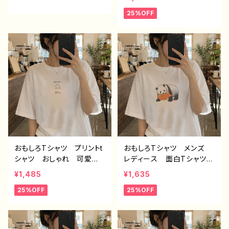
ndroid iPhone17/16/15/
スト パンダ 動物 ゆる
25%OFF
14/13/12/11 Galaxy Xp
かわ ゆるい ユニーク
eria GooglePixel AQ
ネタ系 オリジナルキャラク
UOS OPPO ワイモバイ
ター おすすめ 個性的
ル etc. 手帳型 全機種
人気 イラストレーター
対応
クリエイター 絵師 オリ
ジナル デザイン グッ
ズ 半袖シャツ デザイ
ン コラボ 悪いことを言
うパンダ タイトル：もしも
し悪パンダ 作：こさつね
C-3
おもしろTシャツ プリントt
おもしろTシャツ メンズ
シャツ おしゃれ 可愛
レディース 面白Tシャツ
い ゆるかわ メンズ レ
かわいい おしゃれ イラ
¥1,485
¥1,635
ディース 面白Tシャツ イ
スト パンダ 動物 ゆる
25%OFF
25%OFF
ラスト 個性的 おすす
かわ ゆるい ユニーク
め 面白い ユニーク 人
ネタ系 オリジナルキャラク
気 イラストレーター 絵
ター おすすめ 個性的
師 クリエイター オリジ
人気 イラストレーター