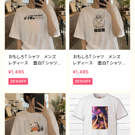
ナル デザイン グッズ
クリエイター 絵師 オリ
白 半袖シャツ デザイ
ジナル デザイン グッ
ン コラボ ネタTシャツ
ズ 半袖シャツ デザイ
ノンブランド タイトル：デザ
ン コラボ 悪いことを言
インTシャツ №626 H-7
うパンダ タイトル：たいや
き悪パンダ 作：こさつね
C-3
おもしろTシャツ メンズ
おもしろTシャツ メンズ
レディース 面白Tシャツ
レディース 面白Tシャツ
文字 かわいい おしゃ
かわいい おしゃれ イラ
¥1,485
¥1,485
れ 個性的 おすすめ 半
スト ブタ 動物 ゆるか
25%OFF
25%OFF
袖シャツ デザイン コラ
わ ゆるい ユニーク ネ
ボ ネタTシャツ タイト
タ系 オリジナルキャラクタ
ル：デブ界のスリム（ホワイ
ー おすすめ 個性的 人
ト） 作：んごミック C-3
気 イラストレーター クリ
エイター 絵師 オリジナ
ル デザイン グッズ 半
袖シャツ デザイン コラ
ボ タイトル：豚王族（ホワ
イト） 作：んごミック C-3