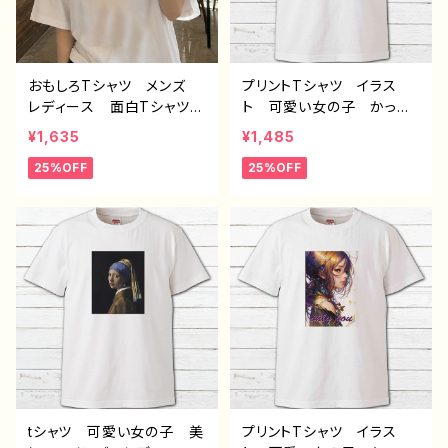
おもしろTシャツ メンズ
プリントTシャツ イラス
レディース 面白Tシャツ
ト 可愛い女の子 かっこ
かわいい おしゃれ イラ
いい女子 美しい女の子
¥1,635
¥1,485
スト パンダ 動物 ゆる
カラーヘア ロングヘア
25%OFF
25%OFF
かわ ゆるい ユニーク
おしゃれ エモい メン
ネタ系 オリジナルキャラク
ズ レディース 個性的
ター おすすめ 個性的
おすすめ 人気 イラスト
人気 イラストレーター
レーター 絵師 クリエイ
クリエイター 絵師 オリ
ター 白 半袖シャツ コ
ジナル デザイン グッ
ラボ オリジナル デザイ
ズ 半袖シャツ デザイ
ン グッズ ノンブランド
ン コラボ 悪いことを言
H-7
うパンダ タイトル：たいや
き悪パンダ セリフ付き
作：こさつね C-3
tシャツ 可愛い女の子 美
プリントTシャツ イラス