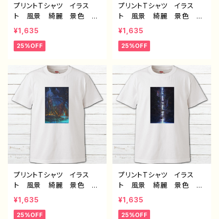
京デザイン36 作：黒野京
プリントTシャツ イラス
プリントTシャツ イラス
ト 風景 綺麗 景色 美
ト 風景 綺麗 景色 美
しい エモい かっこい
しい エモい かっこい
¥1,635
¥1,635
い メンズ レディース
い メンズ レディース
25%OFF
25%OFF
おしゃれ 個性的 おすす
おしゃれ 個性的 おすす
め 人気 イラストレータ
め 人気 イラストレータ
ー 絵師 クリエイター
ー 絵師 クリエイター
白 半袖シャツ デザイ
白 半袖シャツ デザイ
ン コラボ オリジナル
ン コラボ オリジナル
デザイン グッズ タイト
デザイン グッズ タイト
ル：赤の入道雲 作：J.タネ
ル：第２の故郷 作：J.タネ
ダ C-3
ダ C-3
プリントTシャツ イラス
プリントTシャツ イラス
ト 風景 綺麗 景色 美
ト 風景 綺麗 景色 美
しい エモい かっこい
しい エモい かっこい
¥1,635
¥1,635
い メンズ レディース
い メンズ レディース
25%OFF
25%OFF
おしゃれ 個性的 おすす
おしゃれ 個性的 おすす