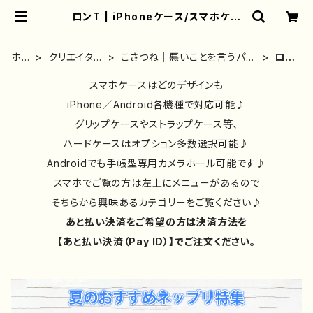
ロンT | iPhoneケース/スマホケー
ス/Tシャツ/おしゃれ/イラストレータ
ー/グッズ/人気/後払い/通販｜雑貨屋
アリうさ
ホー
クリエイター
こさつね｜悪いことを言うパン
ロン
ム
別②
ダ｜グッズ
T
スマホケースはどのデザインも
iPhone／Android各機種で対応可能♪
グリップケースやストラップケース等、
ハードケースはオプション多数選択可能♪
Androidでも手帳型専用カメラホール可能です♪
スマホでご覧の方は左上にメニューがあるので
そちらから興味あるカテゴリーをご覧ください♪
あと払い決済をご希望の方は決済方法を
【あと払い決済（Pay ID）】でご注文ください。