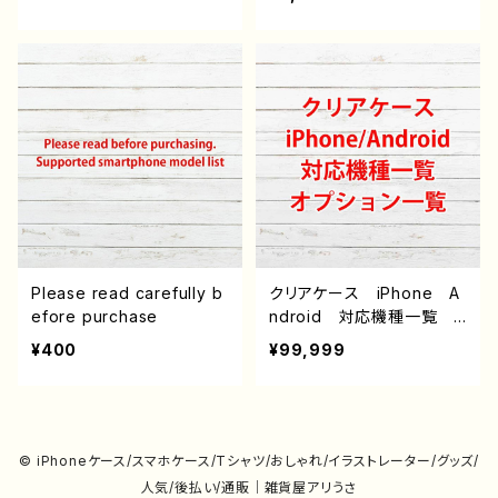
ndroid iPhone17/16/15/
れ 和風 タイトル：曼荼
14/13/12/11 Galaxy Xp
羅 -紡- 作：ころもち
eria GooglePixel AQ
UOS OPPO ワイモバイ
ル etc. 手帳型 全機種
対応
Please read carefully b
クリアケース iPhone A
efore purchase
ndroid 対応機種一覧
オプション説明（iPoneの
¥400
¥99,999
み）
© iPhoneケース/スマホケース/Tシャツ/おしゃれ/イラストレーター/グッズ/
人気/後払い/通販｜雑貨屋アリうさ