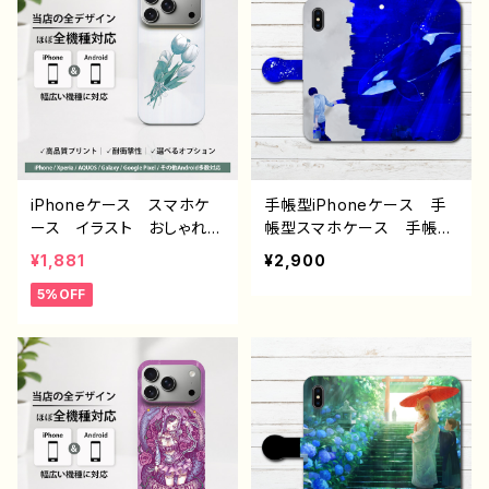
el 人気 イラストレータ
oid アンドロイド おすす
ー クリエイター 絵師
め 個性的 人気 イラス
個性的 Android アンド
トレーター 絵師 クリエ
ロイド 携帯 ハード ケ
イター オリジナル デザ
ース グッズ スマホカバ
イン グッズ タイトル：脱
ー アイフォンケース 悪
法寿司 作：んごミック G
いことを言うパンダ タイト
-6
ル：ラーメンについて悪いこ
と言うパンダ 子パンダ付
iPhoneケース スマホケ
手帳型iPhoneケース 手
き 作：こさつね G-6
ース イラスト おしゃれ
帳型スマホケース 手帳
花柄 エモい レディー
型 全機種対応 イラス
¥1,881
¥2,900
ス AQUOS sense 2 3 4
ト 男の子 かっこいい
5%OFF
5 iPhone15/14/13/12/11
イケメン クール おしゃ
Xperia Googlepixel
れ 動物 シャチ かわい
Galaxy おすすめ 個
い エモい メンズ クー
性的 人気 イラストレー
ル レディース 女子 iPh
ター クリエイター 絵
one15/14/13/12/11 AQU
師 Android アンドロイ
OS Xperia Googlepix
ド ケース オリジナル
el Galaxy Android
デザイン グッズ タイト
アンドロイド ケース 個
ル：チューリップ 作：栞
性的 おすすめ 人気 イ