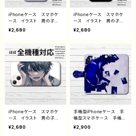
ー クリエイター 絵師
オリジナル デザイン グッ
オリジナル デザイン グッ
ズ タイトル：黒野京 デザイ
ズ タイトル：黒野京 デザイ
ン52 作：黒野京
iPhoneケース スマホケ
iPhoneケース スマホケ
ン53 作：黒野京
ース イラスト 男の子
ース イラスト 男の子
かっこいい かわいい ゆ
かっこいい かわいい ゆ
¥2,680
¥2,680
るい ねこ イケメン お
るい ねこ イケメン お
しゃれ メンズ iPhone1
しゃれ メンズ iPhone1
5/14/13/12/11 AQUOS
5/14/13/12/11 AQUOS
Xperia Googlepixel
Xperia Googlepixel
Galaxy Android アンド
Galaxy Android アンド
ロイド ケース 少年 銀
ロイド ケース 少年 銀
髪 個性的 おすすめ 人
髪 個性的 おすすめ 人
気 イラストレーター クリ
気 イラストレーター クリ
エイター 絵師 オリジナ
エイター 絵師 オリジナ
ル デザイン グッズ タイ
ル デザイン グッズ タイ
トル：黒野京 デザイン54
トル：黒野京 デザイン55
作：黒野京
作：黒野京
iPhoneケース スマホケ
手帳型iPhoneケース 手
ース イラスト 男の子
帳型スマホケース 手帳
かっこいい イケメン エモ
型 全機種対応 イラス
¥2,680
¥2,900
い おしゃれ メンズ iPh
ト 男の子 かっこいい