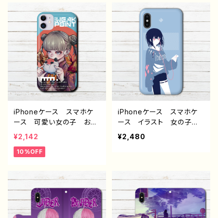
ス 女子 iPhone15/14/1
Xperia Googlepixel
3/12/11 AQUOS sense
Galaxy Android ア
4 5 6 Xperia Google
ンドロイド ケース おすす
pixel Galaxy Android
め 個性的 セミロングヘ
アンドロイド ケース
ア ワンピース 生足 人
個性的 おすすめ 人気
気 イラストレーター 絵
イラストレーター 絵師
師 クリエイター オリジ
クリエイター オリジナル
ナル デザイン グッズ タ
デザイン グッズ タイト
イトル：ぬいぐるみと女の
ル：水泡に帰す 作：ヤモリ
子 作：つるせ E-4
iPhoneケース スマホケ
iPhoneケース スマホケ
ース 可愛い女の子 おし
ース イラスト 女の子
ゃれ服 イラスト 病みか
エモい おしゃれ クー
¥2,142
¥2,480
わいい エモい チャイナ
ル 高校生 男子 iPhon
10%OFF
服 パンダ 金魚 高校
e17/16/15/14/13 AQUOS
生 男子 iPhone17/16/1
sense 8 9 10 Xperia
5/14/13 AQUOS Xperi
Google Pixel 可愛い
a Googlepixel Galaxy
おすすめ 個性的 人気
おすすめ 個性的 And
イラストレーター クリエイ
roid アンドロイド ケー
ター 絵師 Android ア
ス 人気 イラストレータ
ンドロイド ケース タイト