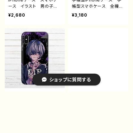
作：nero
ー 絵師 クリエイター
ース イラスト 男の子
帳型スマホケース 全機種
グッズ タイトル：邂逅
かっこいい イケメン おし
対応 おしゃれ 病みかわ
¥2,680
¥3,180
作：ヤモリ
ゃれ エモい 病みかわい
いい イラスト ロック メ
い メンヘラ ヤンデレ メ
ンヘラ オリジナル デザ
ンズ iPhone15/14/13/12/
イン グッズ おすすめ
11 AQUOS Xperia G
個性的 人気 iPhoneX
ooglepixel Galaxy An
s/X Xperia Googlepi
droid アンドロイド ケー
xel iPhone5/6/6s/7/8
ス 少年 銀髪 ピアス
イラストレーター クリエ
パーカー フード クー
イター 絵師 Android
ル 個性的 おすすめ 人
アンドロイド ケース タイ
気 イラストレーター クリ
トル：RIP パターン２ 作：
ショップに質問する
エイター 絵師 オリジナ
黒野 京
ル デザイン グッズ タイ
トル：Fanatic 作：黒野京
iPhoneケース スマホケ
iPhoneケース スマホケ
ース イラスト 男の子
ース 手帳型 全機種対
かっこいい イケメン おし
応 イラスト 男の子 可
¥2,680
¥3,180
ゃれ エモい 病みかわい
愛い かっこいい イケメ
い メンヘラ ヤンデレ メ
ン おしゃれ エモい 病
キーワードから探す
ンズ iPhone15/14/13/12/
みかわいい メンヘラ ヤ
11 AQUOS Xperia G
ンデレ メンズ iPhone1