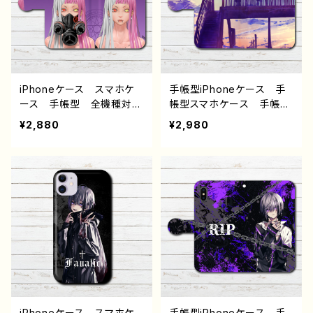
ー 絵師 クリエイター
ル：indigo 作：灰染せんり
オリジナル デザイン グッ
ズ タイトル：柴田ヰコpatt
ern13 作：柴田ヰコ G-6
iPhoneケース スマホケ
手帳型iPhoneケース 手
ース 手帳型 全機種対
帳型スマホケース 手帳
応 イラスト 可愛い女の
型 全機種対応 イラス
¥2,880
¥2,980
子 かっこいい女子 おし
ト エモい 風景 綺麗
ゃれ エモい ロック ク
美しい 景色 可愛い女の
ール メンズ 高校生 男
子 おしゃれ ノスタルジッ
子 iPhone17/16/15/14/1
ク メンズ レディース
3 AQUOS Xperia Go
女子 iPhone13/12/11 A
oglepixel Galaxy And
QUOS sense 4 5 6 Xp
roid アンドロイド ケー
eria Galaxy OPPO B
ス ピアス 銀髪 白髪
ASIO iPhone5/6/6s/7/
個性的 おすすめ 人気
8 Android アンドロイ
イラストレーター クリエイ
ド ケース 個性的 おす
ター 絵師 オリジナル
すめ JK 女子高校生
デザイン グッズ ケー
セーラー服 黒髪 後ろ
ス タイトル：ブレーメン
姿 人気 イラストレータ
iPhoneケース スマホケ
手帳型iPhoneケース 手