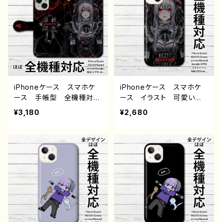
ense 4 6 7 8 Xperia
ense 4 6 7 8 Xperia
Googlepixel Galaxy
Googlepixel Galaxy
Android アンドロイド
Android アンドロイド
ケース 個性的 おすす
ケース 個性的 おすす
め 人気 イラストレータ
め 人気 イラストレータ
ー 絵師 クリエイター
ー 絵師 クリエイター
オリジナル デザイン グッ
オリジナル デザイン グッ
ズ タイトル：ハッピーハロ
ズ タイトル：ハッピーハロ
ウィン 作：栞音
ウィン 作：栞音
iPhoneケース スマホケ
iPhoneケース スマホケ
ース 手帳型 全機種対
ース イラスト 可愛い女
応 イラスト 可愛い女の
の子 かっこいい女子 お
¥3,180
¥2,680
子 かっこいい女子 おし
しゃれ服 エモい 病みか
ゃれ服 エモい 病みかわ
わいい メンヘラ ヤンデ
いい メンヘラ ヤンデ
レ iPhone15/14/13/12/11
レ iPhone15/14/13/12/11
AQUOS Xperia Goo
AQUOS Xperia Goo
glepixel Galaxy Andr
glepixel Galaxy Andr
oid アンドロイド ケー
oid アンドロイド ケー
ス ゴシック ドレス 白
ス ゴシック ドレス 白
髪 銀髪 個性的 おすす
髪 銀髪 個性的 おすす
め 人気 イラストレータ
め 人気 イラストレータ
ー クリエイター 絵師