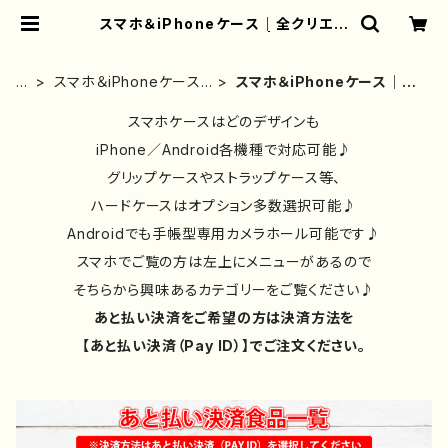
スマホ＆iPhoneケース｜全クリエイ
ター｜個性的｜おしゃれ | iPhoneケ
ース/スマホケース/Tシャツ/おしゃ
れ/イラストレーター/グッズ/人気/後
ホ
スマホ＆iPhoneケース
スマホ＆iPhoneケース｜全
払い/通販｜雑貨屋アリうさ
ー
｜イラストレーター/絵師
クリエイター｜個性的｜おし
ム
作品別
スマホケースはどのデザインも
ゃれ
iPhone／Android各機種で対応可能♪
グリップケースやストラップケース等、
ハードケースはオプション多数選択可能♪
Androidでも手帳型専用カメラホール可能です♪
スマホでご覧の方は左上にメニューがあるので
そちらから興味あるカテゴリーをご覧ください♪
あと払い決済をご希望の方は決済方法を
【あと払い決済（Pay ID）】でご注文ください。