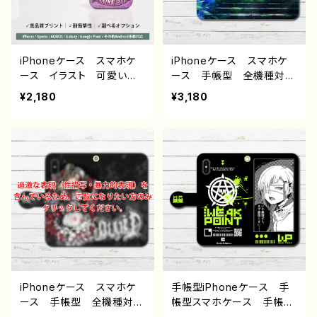
音 F-5
ラストレーター クリエイタ
ー 絵師 オリジナル デ
ザイン グッズ タイトル：
少年とシャチ 作：しゅり
iPhoneケース スマホケ
iPhoneケース スマホケ
ース イラスト 可愛い女
ース 手帳型 全機種対
の子 かっこいい女子 お
応 イラスト 可愛い女の
¥2,180
¥3,180
しゃれ服 エモい ロッ
子 男の子 かわいい お
ク クール セクシー メ
しゃれ服 エモい 風景
ンズ 高校生 男子 iP
綺麗 美しい 景色 ノス
hone17/16/15/14/13 AQ
タルジック 花 紫陽花
UOS Xperia Googlep
メンズ レディース 女
ixel Android アンドロ
子 iPhone15/14/13/12/11
イド ケース ピアス タト
AQUOS sense 4 5 6
ゥー 黒髪 銀髪 白髪
Xperia Googlepixel
ミニスカート 生足 フー
Galaxy Android アンド
ド パーカー 個性的 お
ロイド ケース 個性的
すすめ 人気 イラストレ
おすすめ 和風 和服 着
ーター クリエイター タイ
物 和モダン 狐面 人
トル：メデューサ 作：nero
気 イラストレーター クリ
iPhoneケース スマホケ
手帳型iPhoneケース 手
エイター 絵師 グッズ
ース 手帳型 全機種対
帳型スマホケース 手帳
タイトル：狐の嫁入り日和
応 イラスト 可愛い女の
型 全機種対応 かっこい