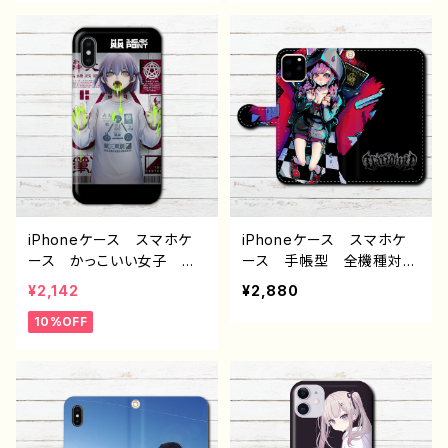
one15/14/13/12/11 AQU
イケメン クール おしゃ
OS Xperia Googlepix
れ 動物 シャチ かわい
el Galaxy Android
い エモい メンズ クー
アンドロイド ケース 少
ル 高校生 男子 iPh
年 黒髪 個性的 おすす
one17/16/15/14/13 AQU
め 人気 イラストレータ
OS Xperia Googlepix
ー クリエイター 絵師
el Galaxy Android
オリジナル デザイン グッ
アンドロイド ケース 個
ズ タイトル：黒野京 デザイ
性的 おすすめ 人気 イ
ン56 作：黒野京
ラストレーター クリエイタ
ー 絵師 オリジナル デ
ザイン グッズ タイトル：
iPhoneケース スマホケ
iPhoneケース スマホケ
海へのキャンパス 作：しゅ
ース かっこいい女子 お
ース 手帳型 全機種対
り
しゃれ イラスト 病みか
応 イラスト 可愛い女の
¥2,142
¥2,880
わいい エモい 厨二病
子 かっこいい女子 おし
10%OFF
クール iPhone15/14/13/1
ゃれ服 エモい ロック
2/11 AQUOS Xperia
クール メンズ 高校生
Googlepixel おすすめ
男子 iPhone17/16/15/1
個性的 Android アンド
4/13 AQUOS Xperia
ロイド ケース 人気 イ
Googlepixel Galaxy
ラストレーター 絵師 ク
Android アンドロイド