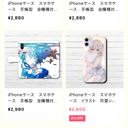
iPhoneケース スマホケ
iPhoneケース スマホケ
ース 手帳型 全機種対
ース 手帳型 全機種対
応 イラスト おしゃれ
応 イラスト 可愛い女の
¥2,880
¥2,880
病みかわいい メンヘラ
子 かっこいい女子 おし
ヤンデレ ホラー iPhone
ゃれ エモい ロック ク
15/14/13/12/11 AQUOS
ール セクシー メンズ
Xperia Googlepixel Ga
高校生 男子 iPhone1
laxy Android アンドロ
7/16/15/14/13 AQUOS
イド ケース 個性的 お
Xperia Googlepixel
すすめ 人気 イラストレ
Galaxy Android アンド
ーター クリエイター 絵
ロイド ケース ピアス
師 オリジナル デザイ
ツインテール タトゥー 生
ン グッズ タイトル：棒人
足 個性的 おすすめ 人
間さん〜パターン2〜 作：
気 イラストレーター クリ
チノリ
エイター 絵師 オリジナ
ル デザイン グッズ タイ
iPhoneケース スマホケ
iPhoneケース スマホケ
トル：デッドオアアライブ
ース 手帳型 全機種対
ース イラスト 可愛い女
作：nero
応 イラスト エモい 美
の子 エモい おしゃれ
¥2,980
¥2,600
しい 可愛い女の子 おし
病みかわいい メンヘラ
3%OFF
ゃれ ロングヘア ノスタ
ヤンデレ ロリっ娘 iPhon
ルジック メンズ レディー
e15/14/13/12/11 AQUOS