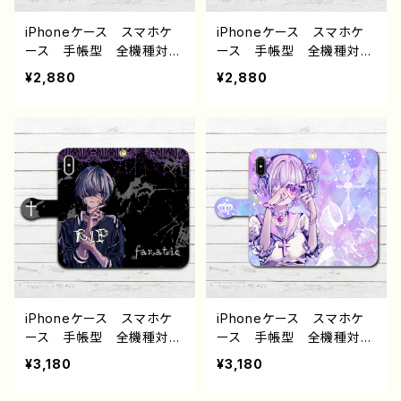
ー 絵師 クリエイター
せ E-4
オリジナル デザイン グッ
iPhoneケース スマホケ
iPhoneケース スマホケ
ズ タイトル：おはよう
ース 手帳型 全機種対
ース 手帳型 全機種対
作：みふる
応 イラスト 男性 かっ
応 イラスト 可愛い 男
¥2,880
¥2,880
こいい イケメン クー
の子娘 おしゃれ服 エモ
ル エモい ロック 病
い ロック クール メン
み メンヘラ ヤンデレ
ズ 高校生 男子 iPh
ホラー 高校生 男子 iP
one17/16/15/14/13 AQU
hone17/16/15/14/13 AQ
OS Xperia Googlepix
UOS Xperia Googlep
el Galaxy Android
ixel Android アンドロ
アンドロイド ケース 黒
イド ケース 個性的 お
髪 銀髪 タバコ ワンピ
すすめ メンズ メガネ
ース ピアス タトゥー
人気 イラストレーター
タイツ 絶対領域 個性
クリエイター 絵師 オリ
的 おすすめ 人気 イラ
ジナル デザイン グッ
ストレーター クリエイタ
ズ タイトル：インテリジョ
ー 絵師 オリジナル デ
iPhoneケース スマホケ
iPhoneケース スマホケ
ーカー 作：NANAICHI（ナ
ザイン グッズ タイトル：
ース 手帳型 全機種対
ース 手帳型 全機種対
ナイチ）
リデル 作：nero
応 イラスト 男の子 か
応 イラスト 可愛い女の
¥3,180
¥3,180
っこいい イケメン おしゃ
子 かっこいい女子 おし
れ エモい 病みかわい
ゃれ服 エモい 病みかわ