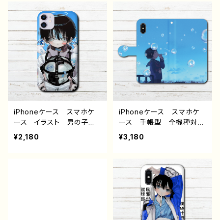
い メンヘラ ヤンデレ メ
いい メンヘラ ヤンデ
ンズ iPhone15/14/13/12/
レ iPhone15/14/13/12/11
11 AQUOS Xperia G
AQUOS Xperia Goo
ooglepixel Galaxy An
glepixel Galaxy Andr
droid アンドロイド ケー
oid アンドロイド ケー
ス 少年 銀髪 ピアス
ス JK 女子高校生 セ
クール 個性的 おすす
ーラー服 ピアス ツイン
め 人気 イラストレータ
テール 個性的 おすす
ー クリエイター 絵師
め 人気 イラストレータ
オリジナル デザイン グッ
ー クリエイター 絵師
ズ タイトル：Fanatic Ver
オリジナル デザイン グッ
iPhoneケース スマホケ
iPhoneケース スマホケ
2 作：黒野京
ズ タイトル：Fanatic 夜
ース イラスト 男の子
ース 手帳型 全機種対
魅 作：黒野京
イケメン ショタ サッカ
応 イラスト 可愛い女の
¥2,180
¥3,180
ー 少年 かわいい かっ
子 かわいい おしゃれ
こいい エモい おしゃ
服 エモい 風景 綺麗
れ iPhone15/14/13/12/11
美しい 景色 ノスタルジ
AQUOS sense 4 5 6
ック メンズ レディース
Xperia Googlepixel A
女子 iPhone15/14/13/12/
ndroid アンドロイド ケ
11 AQUOS sense 4 5 6
ース 個性的 おすすめ
Xperia Googlepixel
黒髪 人気 イラストレー
Galaxy Android ア