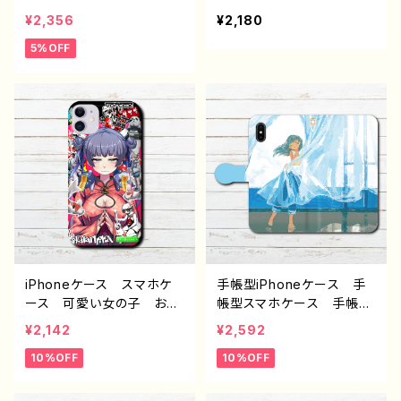
少年 かっこいい イケメ
女子 おしゃれ エモい
¥2,356
¥2,180
ン おしゃれ 個性的 エ
病み メンヘラ ヤンデ
5%OFF
モい 風景 綺麗 美し
レ ロック クール セク
い 景色 iPhone15/14/1
シー iPhone15/14/13/12/
3/12/11 AQUOS Xperi
11 AQUOS Xperia G
a Googlepixel Galaxy
ooglepixel Android
Android アンドロイ
アンドロイド ケース 個
ド ケース おすすめ 人
性的 おすすめ ピアス
気 イラストレーター クリ
白髪 ゾンビ 人気 イラ
エイター 絵師 オリジナ
ストレーター クリエイタ
ル デザイン グッズ タイ
ー 絵師 オリジナル デ
トル：「旅人を導く星の道」
ザイン グッズ タイトル：
作： 星灯れぬ F-5
エフゲニー 作：NANAICHI
（ナナイチ）
iPhoneケース スマホケ
手帳型iPhoneケース 手
ース 可愛い女の子 おし
帳型スマホケース 手帳
ゃれ服 かっこいい女子
型 全機種対応 イラス
¥2,142
¥2,592
イラスト 病みかわいい
ト 可愛い女の子 おしゃ
10%OFF
10%OFF
メンヘラ ヤンデレ エモ
れ服 エモい 風景 綺
い チャイナ服 パンダ
麗 美しい 景色 ノスタ
金魚 ロック系 クール i
ルジック メンズ レディー