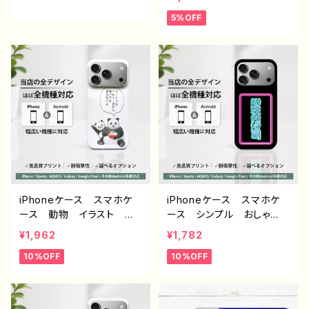
ndroid iPhone17/16/15/
ス AQUOS sense 2 3 4
5%OFF
14/13/12/11 Galaxy Xp
5 iPhone15/14/13/12/11
eria GooglePixel AQ
Xperia Googlepixel
UOS OPPO ワイモバイ
Galaxy おすすめ 個
ル etc. 手帳型 全機種
性的 人気 イラストレー
対応
ター クリエイター 絵
師 Android アンドロイ
ド ケース オリジナル
デザイン グッズ タイト
ル：ネモフィラ 作：栞音 F
-5
iPhoneケース スマホケ
iPhoneケース スマホケ
ース 動物 イラスト ゆ
ース シンプル おしゃ
るかわ 可愛い おもしろ
れ 面白い おもしろスマ
¥1,962
¥1,782
スマホケース 面白いiPho
ホケース ネタ系 エモ
10%OFF
10%OFF
neケース ユニーク ネタ
い ほぼ 全機種対応 メン
系 ゆるい iPhone5/6/6
ズ iPhone15/14/13/12/11
s/7/8/XS/11/12/13 AQU
AQUOS Xperia Goo
OS Xperia Googlepix
glepixel Galaxy Andr