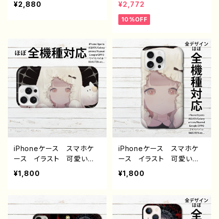
¥2,880
¥2,772
作：romiy
子 かっこいい女子 おし
い女子 クール おしゃ
10%OFF
ゃれ服 エモい ロック
れ イラスト 病みかわい
クール ホラー メンズ
い エモい iPhone15/14/
高校生 男子 iPhone17/
13/12/11 AQUOS Xperi
16/15/14/13 AQUOS X
a Googlepixel Galaxy
peria Googlepixel An
おすすめ 個性的 And
droid アンドロイド ケー
roid アンドロイド ケー
ス 黒髪 金髪 ツインテ
ス 人気 イラストレータ
ール メイド服 ゴシッ
ー 絵師 クリエイター
ク ピアス 個性的 おす
オリジナル デザイン グッ
すめ 人気 イラストレー
ズ タイトル：WEAKPOINT
ター クリエイター 絵
作：柴田ヰコ G-6
師 オリジナル デザイ
ン グッズ タイトル：メイ
iPhoneケース スマホケ
iPhoneケース スマホケ
ド 作：nero
ース イラスト 可愛い女
ース イラスト 可愛い女
の子 かわいい おしゃれ
の子 かわいい おしゃれ
¥1,800
¥1,800
服 エモい 美しい ノス
服 エモい 美しい ノス
タルジック メンズ レディ
タルジック メンズ レディ
ース 女子 iPhone16/1
ース 女子 iPhone16/1
5/14/13/12/11 AQUOS s
5/14/13/12/11 AQUOS s