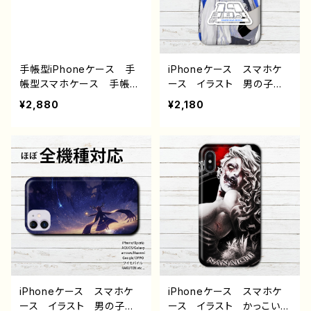
ター クリエイター 絵
ンドロイド ケース 個性
師 オリジナル デザイ
的 おすすめ JK 女子
ン グッズ タイトル：病弱
高校生 セーラー服 黒
天使蹴球部 作：風邪早僕
髪 ボブヘア ショートカッ
（ぼく）
ト 人気 イラストレータ
手帳型iPhoneケース 手
iPhoneケース スマホケ
ー 絵師 クリエイター
帳型スマホケース 手帳
ース イラスト 男の子
グッズ タイトル：青空を飛
型 全機種対応 おしゃ
イケメン ショタ 少年 メ
¥2,880
¥2,180
ぶ 作：みふる
れ 和風 タイトル：「いと
ンズ かわいい かっこい
お菓子」 作：嘉村ギミ
い エモい おしゃれ iPh
one15/14/13/12/11 AQU
OS sense 4 5 6 Xperia
Googlepixel Android
アンドロイド ケース
個性的 おすすめ 黒髪
人気 イラストレーター
クリエイター 絵師 オリ
ジナル デザイン グッ
ズ タイトル：風邪引きサッ
カー部 作：風邪早僕（ぼ
く）
iPhoneケース スマホケ
iPhoneケース スマホケ
ース イラスト 男の子
ース イラスト かっこいい