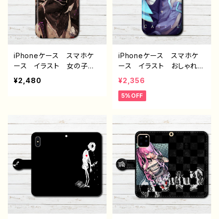
すめ 金髪 セミロングヘ
ター 絵師 クリエイタ
ア 天使 人気 イラスト
ー タイトル：狐火 作：嘉
レーター クリエイター
村ギミ
絵師 オリジナル デザイ
ン グッズ タイトル：流れ
iPhoneケース スマホケ
iPhoneケース スマホケ
星になる前に 作：もな
ース イラスト 女の子
ース イラスト おしゃれ
か G-6
病みかわいい 高校生 男
イラスト 男の子 かっこい
¥2,480
¥2,356
子 iPhone17/16/15/14/1
い イケメン 個性的 エ
5%OFF
3 AQUOS sense 8 9 10
モい iPhone15/14/13/12/
おすすめ 個性的 人
11 AQUOS Xperia G
気 イラストレーター クリ
ooglepixel Galaxy An
エイター 絵師 Android
droid アンドロイド ケー
アンドロイド ケース タ
ス おすすめ 人気 イラ
イトル：あらくね様のうわ
ストレーター クリエイタ
さ 作：ようか
ー 絵師 オリジナル デ
ザイン グッズ タイトル：
「CATTIE」 作： 星灯れ
ぬ F-5