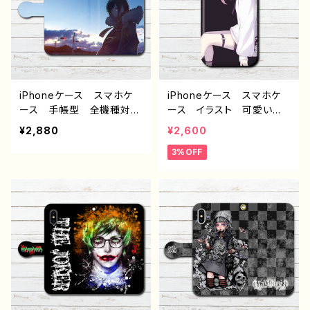
リエイター オリジナル デ
ケース ピアス タトゥ
ザイン グッズ タイトル：
ー 生足 フード パーカ
無題 作：柴田ヰコ G-6
ー タイトスカート ツイン
テール 個性的 おすす
め 人気 イラストレータ
ー クリエイター 絵師
オリジナル デザイン グッ
iPhoneケース スマホケ
iPhoneケース スマホケ
ズ タイトル：ドロシー patt
ース 手帳型 全機種対
ース イラスト 可愛い女
ern3 作：nero
応 イラスト 可愛い女の
の子 エモい おしゃれ
¥2,880
¥2,600
子 かわいい おしゃれ
服 病みかわいい メンヘ
3%OFF
服 エモい 風景 綺麗
ラ ヤンデレ iPhone15/1
美しい 景色 ノスタルジ
4/13/12/11 AQUOS Xp
ック メンズ レディース
eria Googlepixel Gal
女子 iPhone15/14/13/12/
axy Android アンドロ
11 AQUOS sense 4 5 6
イド ケース おすすめ
Xperia Googlepixel
個性的 銀髪 ツインテー
Galaxy Android ア
ル 生足 人気 イラスト
ンドロイド ケース 個性
レーター 絵師 クリエイ
的 おすすめ 黒髪 ボブ
ター オリジナル デザイ
ヘア ショートカット フー
ン グッズ タイトル：つる
ド 人気 イラストレータ
せ pattern22 作：つる