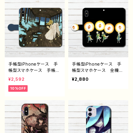
Phone13/12/11 AQUOS
ス 女子 iPhone15/14/1
Xperia Galaxy OPP
3/12/11 AQUOS sense
O BASIO Android ア
4 5 6 Xperia Google
ンドロイド ケース おすす
pixel Android アンドロ
め 個性的 JK 女子高
イド ケース 個性的 お
校生 セーラー服 銀髪
すすめ セミロングヘア
生足 ツインテール フー
人気 イラストレーター
ド パーカー 人気 イラ
クリエイター 絵師 オリ
ストレーター 絵師 クリ
ジナル デザイン グッ
エイター グッズ タイト
ズ タイトル：海風ドレス
手帳型iPhoneケース 手
手帳型iPhoneケース 手
ル：柴田ヰコpattern15
作：もなか G-6
帳型スマホケース 手帳
帳型スマホケース 全機種
作：柴田ヰコ G-6
型 全機種対応 可愛い女
対応 おしゃれ イラス
¥2,592
¥2,880
の子 おしゃれ服 エモ
ト エモい iPhone11 Pro
10%OFF
い 風景 綺麗 美しい
MAX 妖怪 かわいい X
景色 ノスタルジック メン
peria Googlepixel iP
ズ レディース 女子 iPh
hone5/6/6s/7/8 ファン
one15/14/13/12/11 AQU
タジー Galaxy ARROW
OS sense 4 5 6 Xperia
S AQUOSZenfone ス
Googlepixel Galaxy
マホカバー iPhone 携
Android アンドロイ
帯 カバー ケース アイ
ド ケース 個性的 おす
フォンケース イラストレー