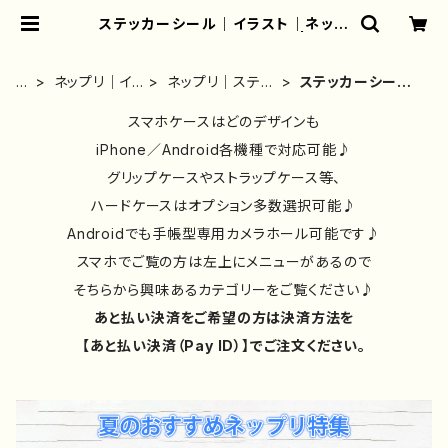
ステッカーシール｜イラスト｜ネップ
リ｜女の子｜おしゃれ｜人気 | iPho
neケース/スマホケース/Tシャツ/お
しゃれ/イラストレーター/グッズ/人
ホ
ネップリ｜イ
ネップリ｜ステッ
ステッカーシール
気/後払い/通販｜雑貨屋アリうさ
ー
ラスト｜おし
カー｜人気イラ
｜イラスト｜ネッ
ム
ゃれ｜おすす
スマホケースはどのデザインも
ストレーター｜お
プリ｜女の子｜お
め｜絵師｜一
しゃれ｜シール
しゃれ｜人気
iPhone／Android各機種で対応可能♪
覧
グリップケースやストラップケース等、
ハードケースはオプション多数選択可能♪
Androidでも手帳型専用カメラホール可能です♪
スマホでご覧の方は左上にメニューがあるので
そちらから興味あるカテゴリーをご覧ください♪
あと払い決済をご希望の方は決済方法を
【あと払い決済（Pay ID）】でご注文ください。