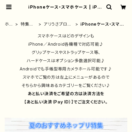
iPhoneケース・スマホケース | iPho
neケース/スマホケース/Tシャツ/お
しゃれ/イラストレーター/グッズ/人
気/後払い/通販｜雑貨屋アリうさ
ホー
特集ペ
アリうさプロジ
iPhoneケース・スマホ
ム
ージ
ェクト
ケース
スマホケースはどのデザインも
iPhone／Android各機種で対応可能♪
グリップケースやストラップケース等、
ハードケースはオプション多数選択可能♪
Androidでも手帳型専用カメラホール可能です♪
スマホでご覧の方は左上にメニューがあるので
そちらから興味あるカテゴリーをご覧ください♪
あと払い決済をご希望の方は決済方法を
【あと払い決済（Pay ID）】でご注文ください。