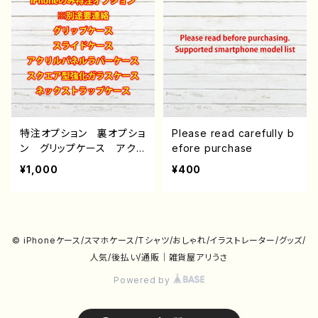
pixel Galaxy Android
epixel Galaxy Androi
アンドロイド ケース ノ
d アンドロイド ケース
ンブランド 人気 イラスト
ノンブランド 人気 イラス
レーター クリエイター
トレーター クリエイター
絵師 オリジナル デザイ
絵師 オリジナル デザイ
ン グッズ タイトル：アリ
ン グッズ タイトル：アリ
うさプロジェクト アリス
うさプロジェクト 白兎（ハ
（蒼月 亜莉守） J1-9
クト） J1-9
特注オプション 裏オプショ
Please read carefully b
ン グリップケース アクリ
efore purchase
ルパネルラバーケース ス
¥1,000
¥400
クエア型強化ガラスケー
ス ストラップケース 雑
貨屋アリスの白うさぎ
© iPhoneケース/スマホケース/Tシャツ/おしゃれ/イラストレーター/グッズ/
人気/後払い/通販｜雑貨屋アリうさ
Powered by