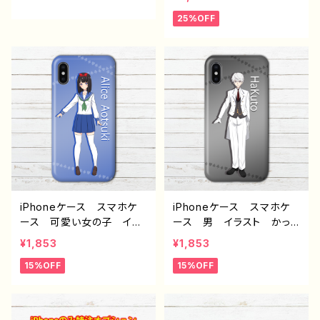
ndroid iPhone17/16/15/
っこいい イケメン クー
25%OFF
14/13/12/11 Galaxy Xp
ル 個性的 おすすめ iP
eria GooglePixel AQ
hone15/14/13/12/11 AQ
UOS OPPO ワイモバイ
UOS sense 4 5 6 Xper
ル etc. 手帳型 全機種
ia Googlepixel Galax
対応
y Android アンドロイ
ド ケース 人気 イラス
トレーター クリエイター
絵師 オリジナル デザイ
ン グッズ タイトル：雑貨
屋アリスの白うさぎ アリう
さプロジェクト J2-9
iPhoneケース スマホケ
iPhoneケース スマホケ
ース 可愛い女の子 イラ
ース 男 イラスト かっ
スト おしゃれ 安い か
こいい イケメン おしゃ
¥1,853
¥1,853
わいい オリジナルキャラク
れ 安い オリジナルキャ
15%OFF
15%OFF
ター アニメ柄 個性的
ラクター アニメ柄 個性
おすすめ iPhone15/14/1
的 おすすめ iPhone15/1
3/12/11 AQUOS sense
4/13/12/11 AQUOS sens
4 5 6 Xperia Google
e 4 5 6 Xperia Googl